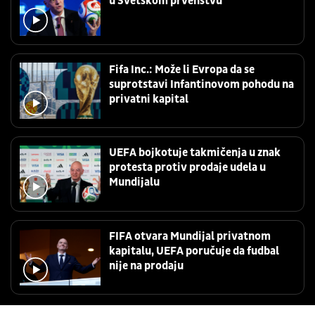
u Svetskom prvenstvu
Fifa Inc.: Može li Evropa da se
suprotstavi Infantinovom pohodu na
privatni kapital
UEFA bojkotuje takmičenja u znak
protesta protiv prodaje udela u
Mundijalu
FIFA otvara Mundijal privatnom
kapitalu, UEFA poručuje da fudbal
nije na prodaju