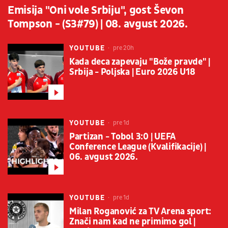
Emisija "Oni vole Srbiju", gost Ševon
Tompson - (S3#79) | 08. avgust 2026.
YOUTUBE
pre 20h
Kada deca zapevaju "Bože pravde" |
Srbija - Poljska | Euro 2026 U18
YOUTUBE
pre 1d
Partizan - Tobol 3:0 | UEFA
Conference League (Kvalifikacije) |
06. avgust 2026.
YOUTUBE
pre 1d
Milan Roganović za TV Arena sport:
Znači nam kad ne primimo gol |