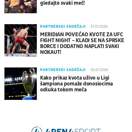
gledajte svaki meč!
PARTNERSKI SADRŽAJI
31.07.2026
MERIDIAN POVEĆAO KVOTE ZA UFC
FIGHT NIGHT – KLADI SE NA SPRSKE
BORCE I DODATNO NAPLATI SVAKI
NOKAUT!
PARTNERSKI SADRŽAJI
30.07.2026
Kako prikaz kvota uživo u Ligi
šampiona pomaže donosiocima
odluka tokom meča