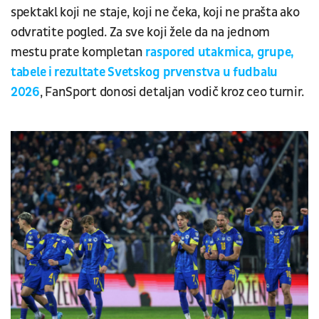
spektakl koji ne staje, koji ne čeka, koji ne prašta ako
odvratite pogled. Za sve koji žele da na jednom
mestu prate kompletan
raspored utakmica, grupe,
tabele i rezultate Svetskog prvenstva u fudbalu
2026
, FanSport donosi detaljan vodič kroz ceo turnir.