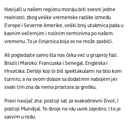
Navijači u našem regionu moraju biti svesni jedne
realnosti, zbog velike vremenske razlike između
Evrope i Severne Amerike, veliki broj utakmica pada u
kasnim večernjim i noćnim terminima po našem
vremenu. To je činjenica koja se ne može zaobići.
Ali pogledajte samo šta nas čeka već u grupnoj fazi.
Brazil i Maroko. Francuska i Senegal. Engleska i
Hrvatska. Derbiji koji bi bili spektakularni na bilo kom
turniru, a na ovom dolaze sa dodatnim nabojem jer
svaki tim zna da nema prostora za grešku.
Pravi navijač zna: postoji sat za svakodnevni život, i
postoji Mundijal. To dvoje ne idu uvek zajedno. I to je
sasvim u redu.