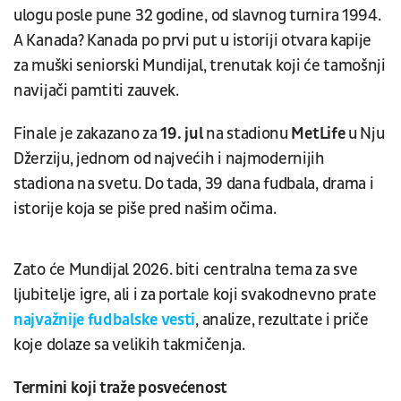
ulogu posle pune 32 godine, od slavnog turnira 1994.
A Kanada? Kanada po prvi put u istoriji otvara kapije
za muški seniorski Mundijal, trenutak koji će tamošnji
navijači pamtiti zauvek.
Finale je zakazano za
19. jul
na stadionu
MetLife
u Nju
Džerziju, jednom od najvećih i najmodernijih
stadiona na svetu. Do tada, 39 dana fudbala, drama i
istorije koja se piše pred našim očima.
Zato će Mundijal 2026. biti centralna tema za sve
ljubitelje igre, ali i za portale koji svakodnevno prate
najvažnije fudbalske vesti
, analize, rezultate i priče
koje dolaze sa velikih takmičenja.
Termini koji traže posvećenost