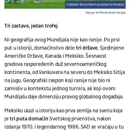
Fudbaleri BiH prilikom prolaska na Mundijal
Tanjug / AP Photo/Armin Durgut
Tri zastave, jedan trofej
Ni geografija ovog Mundijala nije kao ranije. Po prvi
put u istoriji, domaćinstvo dele
tri države
, Sjedinjene
Američke Države, Kanada i Meksiko. Šesnaest
gradova raspoređenih duž severnoameričkog
kontinenta, od Vankuvera na severu do Meksiko Sitija
na jugu. Geografski raspon koji ranije nije bio ni
zamisliv u kontekstu jednog turnira, ali koji ovom
Mundijalu daje dimenziju pravog globalnog događaja.
Meksiko ulazi u istoriju kao prva zemlja na svetu koja
je
tri puta domaćin
Svetskog prvenstva, nakon
izdanja 1970. i legendarnog 1986. SAD se vraćaju u tu