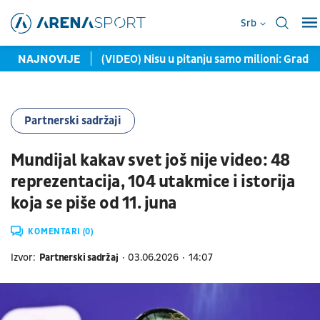
Srb
 u kasu Partizana
NAJNOVIJE
(VIDEO) Nisu u pitanju samo milioni: Grad
Partnerski sadržaji
Mundijal kakav svet još nije video: 48
reprezentacija, 104 utakmice i istorija
koja se piše od 11. juna
KOMENTARI (0)
Izvor:
Partnerski sadržaj
03.06.2026
14:07