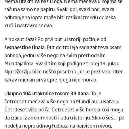
Nema utakmica bez uloga. Nema mečeva u kojima se
računa samo na papiru. Svaki gol, svaki bod, svaka
odbranjena lopta može biti razlika između odlaska
kući i nastavka snova.
A nokaut faza? Po prvi put u istoriji počinje od
šesnaestine finala
. Put do trofeja sada zahteva osam
pobeda, jednu više nego na svim prethodnim
Mundajalima. Svaki tim koji podigne trofej 19. jula u
Nju Džerziju biće nešto posebno, jer je preživeo filter
kakav nijedan prvak pre njega nije morao.
Ukupno
104 utakmice
tokom
39 dana
. To je
četrdeset mečeva više nego na Mundijalu u Kataru.
Četrdeset više priča. Četrdeset više heroja koji mogu
da izađu iz anonimnosti i uđu u istoriju. Skoro šest i po
nedelja neprekidnog fudbala na najvišem nivou,