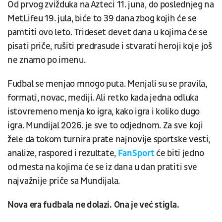
Od prvog zvižduka na Azteci 11. juna, do poslednjeg na
MetLifeu 19. jula, biće to 39 dana zbog kojih će se
pamtiti ovo leto. Trideset devet dana u kojima će se
pisati priče, rušiti predrasude i stvarati heroji koje još
ne znamo po imenu.
Fudbal se menjao mnogo puta. Menjali su se pravila,
formati, novac, mediji. Ali retko kada jedna odluka
istovremeno menja ko igra, kako igra i koliko dugo
igra. Mundijal 2026. je sve to odjednom. Za sve koji
žele da tokom turnira prate najnovije sportske vesti,
analize, raspored i rezultate,
FanSport
će biti jedno
od mesta na kojima će se iz dana u dan pratiti sve
najvažnije priče sa Mundijala.
Nova era fudbala ne dolazi. Ona je već stigla.