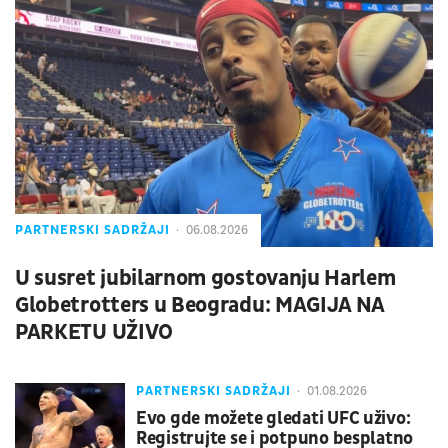
PARTNERSKI SADRŽAJI
06.08.2026
U susret jubilarnom gostovanju Harlem
Globetrotters u Beogradu: MAGIJA NA
PARKETU UŽIVO
PARTNERSKI SADRŽAJI
01.08.2026
Evo gde možete gledati UFC uživo:
Registrujte se i potpuno besplatno