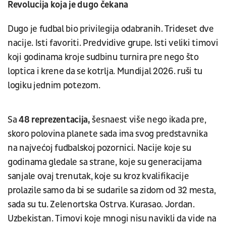
Revolucija koja je dugo čekana
Dugo je fudbal bio privilegija odabranih. Trideset dve
nacije. Isti favoriti. Predvidive grupe. Isti veliki timovi
koji godinama kroje sudbinu turnira pre nego što
loptica i krene da se kotrlja. Mundijal 2026. ruši tu
logiku jednim potezom.
Sa
48 reprezentacija,
šesnaest više nego ikada pre,
skoro polovina planete sada ima svog predstavnika
na najvećoj fudbalskoj pozornici. Nacije koje su
godinama gledale sa strane, koje su generacijama
sanjale ovaj trenutak, koje su kroz kvalifikacije
prolazile samo da bi se sudarile sa zidom od 32 mesta,
sada su tu. Zelenortska Ostrva. Kurasao. Jordan.
Uzbekistan. Timovi koje mnogi nisu navikli da vide na