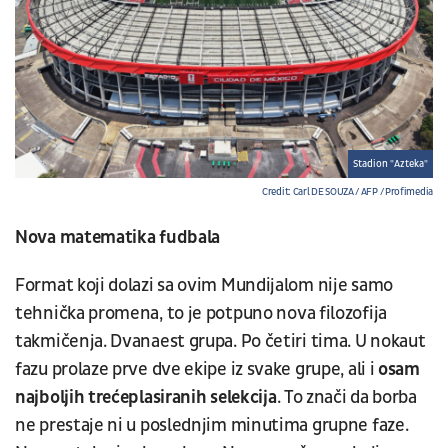
Stadion "Azteka"
Credit: Carl DE SOUZA / AFP / Profimedia
Nova matematika fudbala
Format koji dolazi sa ovim Mundijalom nije samo
tehnička promena, to je potpuno nova filozofija
takmičenja. Dvanaest grupa. Po četiri tima. U nokaut
fazu prolaze prve dve ekipe iz svake grupe, ali i
osam
najboljih trećeplasiranih selekcija
. To znači da borba
ne prestaje ni u poslednjim minutima grupne faze.