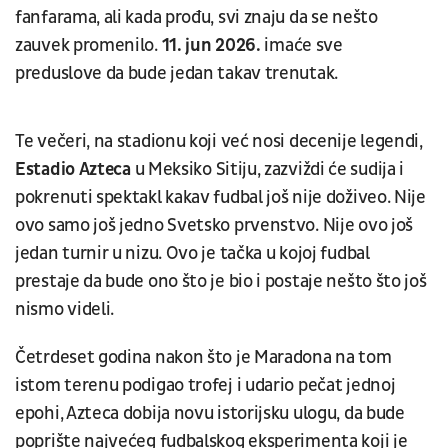
fanfarama, ali kada prođu, svi znaju da se nešto
zauvek promenilo.
11. jun 2026.
imaće sve
preduslove da bude jedan takav trenutak.
Te večeri, na stadionu koji već nosi decenije legendi,
Estadio Azteca
u Meksiko Sitiju, zazviždi će sudija i
pokrenuti spektakl kakav fudbal još nije doživeo. Nije
ovo samo još jedno Svetsko prvenstvo. Nije ovo još
jedan turnir u nizu. Ovo je tačka u kojoj fudbal
prestaje da bude ono što je bio i postaje nešto što još
nismo videli.
Četrdeset godina nakon što je Maradona na tom
istom terenu podigao trofej i udario pečat jednoj
epohi, Azteca dobija novu istorijsku ulogu, da bude
poprište najvećeg fudbalskog eksperimenta koji je