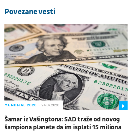
Povezane vesti
MUNDIJAL 2026
24.07.2026
Šamar iz Vašingtona: SAD traže od novog
šampiona planete da im isplati 15 miliona