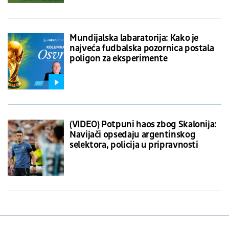
Mundijalska labaratorija: Kako je
najveća fudbalska pozornica postala
poligon za eksperimente
(VIDEO) Potpuni haos zbog Skalonija:
Navijači opsedaju argentinskog
selektora, policija u pripravnosti