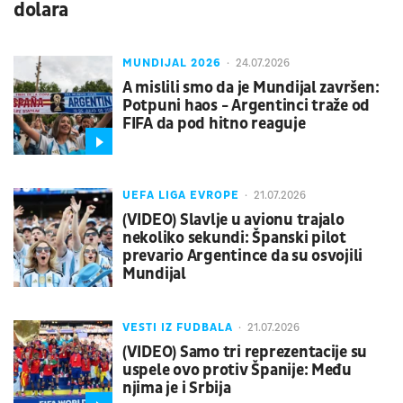
dolara
MUNDIJAL 2026
24.07.2026
A mislili smo da je Mundijal završen:
Potpuni haos - Argentinci traže od
FIFA da pod hitno reaguje
UEFA LIGA EVROPE
21.07.2026
(VIDEO) Slavlje u avionu trajalo
nekoliko sekundi: Španski pilot
prevario Argentince da su osvojili
Mundijal
VESTI IZ FUDBALA
21.07.2026
(VIDEO) Samo tri reprezentacije su
uspele ovo protiv Španije: Među
njima je i Srbija