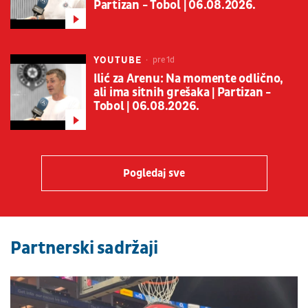
Partizan - Tobol | 06.08.2026.
YOUTUBE
pre 1d
Ilić za Arenu: Na momente odlično,
ali ima sitnih grešaka | Partizan -
Tobol | 06.08.2026.
Pogledaj sve
Partnerski sadržaji