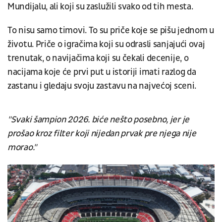
Mundijalu, ali koji su zaslužili svako od tih mesta.
To nisu samo timovi. To su priče koje se pišu jednom u
životu. Priče o igračima koji su odrasli sanjajući ovaj
trenutak, o navijačima koji su čekali decenije, o
nacijama koje će prvi put u istoriji imati razlog da
zastanu i gledaju svoju zastavu na najvećoj sceni.
"Svaki šampion 2026. biće nešto posebno, jer je
prošao kroz filter koji nijedan prvak pre njega nije
morao."