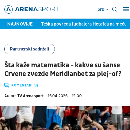
Srb
la pred potpisom
NAJNOVIJE
Teška povreda fudbalera Hetafea na meču
Partnerski sadržaji
Šta kaže matematika - kakve su šanse
Crvene zvezde Meridianbet za plej-of?
KOMENTARI (0)
Autor:
TV Arena sport
16.04.2026
12:00