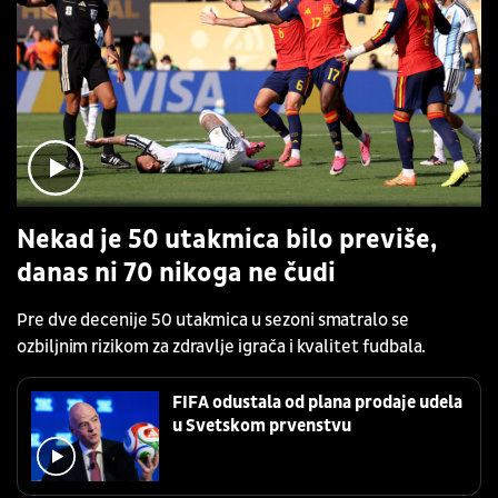
Nekad je 50 utakmica bilo previše,
danas ni 70 nikoga ne čudi
Pre dve decenije 50 utakmica u sezoni smatralo se
ozbiljnim rizikom za zdravlje igrača i kvalitet fudbala.
FIFA odustala od plana prodaje udela
u Svetskom prvenstvu