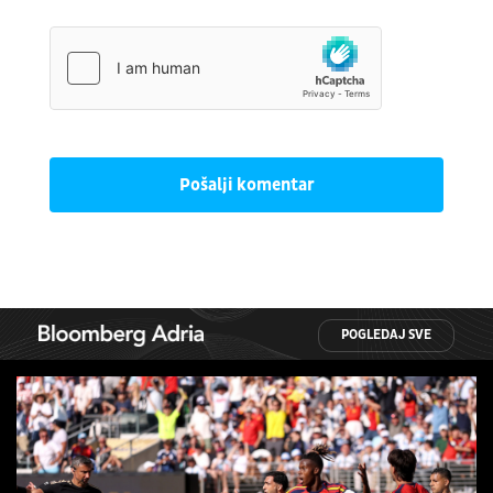
Pošalji komentar
POGLEDAJ SVE