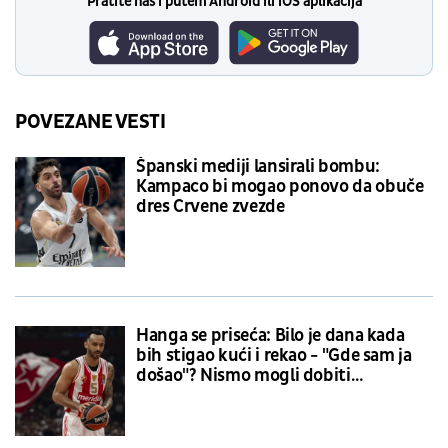
Pratite nas i putem Android ili iOS aplikacija
POVEZANE VESTI
Španski mediji lansirali bombu:
Kampaco bi mogao ponovo da obuče
dres Crvene zvezde
Hanga se priseća: Bilo je dana kada
bih stigao kući i rekao - "Gde sam ja
došao"? Nismo mogli dobiti
utakmicu...