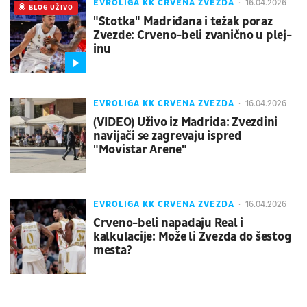
EVROLIGA KK CRVENA ZVEZDA
16.04.2026
UŽIVO
BLOG UŽIVO
"Stotka" Madriđana i težak poraz
Zvezde: Crveno-beli zvanično u plej-
inu
EVROLIGA KK CRVENA ZVEZDA
16.04.2026
(VIDEO) Uživo iz Madrida: Zvezdini
navijači se zagrevaju ispred
"Movistar Arene"
EVROLIGA KK CRVENA ZVEZDA
16.04.2026
Crveno-beli napadaju Real i
kalkulacije: Može li Zvezda do šestog
mesta?