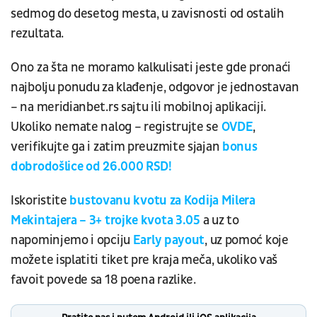
sedmog do desetog mesta, u zavisnosti od ostalih
rezultata.
Ono za šta ne moramo kalkulisati jeste gde pronaći
najbolju ponudu za klađenje, odgovor je jednostavan
– na meridianbet.rs sajtu ili mobilnoj aplikaciji.
Ukoliko nemate nalog – registrujte se
OVDE
,
verifikujte ga i zatim preuzmite sjajan
bonus
dobrodošlice od 26.000 RSD!
Iskoristite
bustovanu kvotu za Kodija Milera
Mekintajera – 3+ trojke kvota 3.05
a uz to
napominjemo i opciju
Early payout
, uz pomoć koje
možete isplatiti tiket pre kraja meča, ukoliko vaš
favoit povede sa 18 poena razlike.