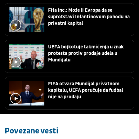
Fifa Inc.: Može li Evropa da se
suprotstavi Infantinovom pohodu na
privatni kapital
UEFA bojkotuje takmičenja u znak
protesta protiv prodaje udela u
Mundijalu
FIFA otvara Mundijal privatnom
kapitalu, UEFA poručuje da fudbal
nije na prodaju
Povezane vesti