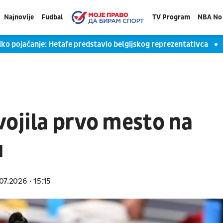
Najnovije
Fudbal
TV Program
NBA No 
pojačanje: Hetafe predstavio belgijskog reprezentativca
Zve
vojila prvo mesto na
u
07.2026
15:15