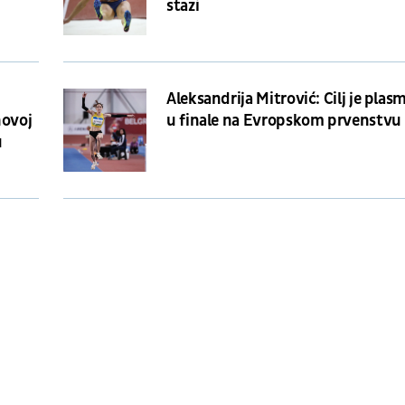
stazi
Aleksandrija Mitrović: Cilj je plas
novoj
u finale na Evropskom prvenstvu
u