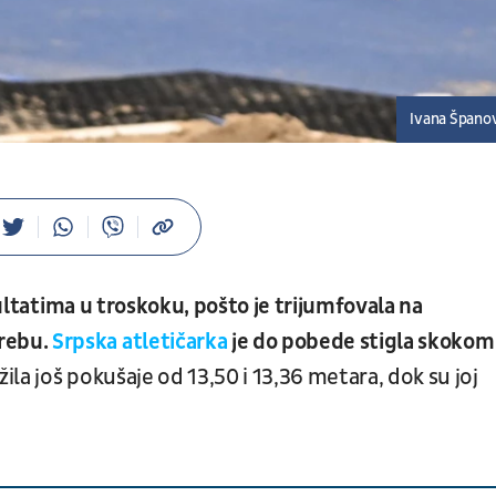
Ivana Špano
ultatima u troskoku, pošto je trijumfovala na
rebu.
Srpska atletičarka
je do pobede stigla skokom
ila još pokušaje od 13,50 i 13,36 metara, dok su joj