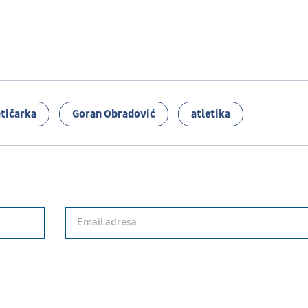
etičarka
Goran Obradović
atletika