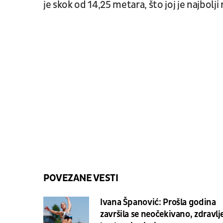
je skok od 14,25 metara, što joj je najbol
POVEZANE VESTI
Ivana Španović: Prošla godina
završila se neočekivano, zdravlj