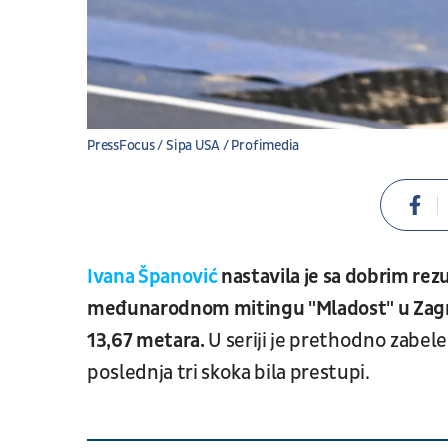
PressFocus / Sipa USA / Profimedia
Ivana Španović
nastavila je sa dobrim rez
međunarodnom mitingu "Mladost" u Zag
13,67 metara.
U seriji je prethodno zabelež
poslednja tri skoka bila prestupi.