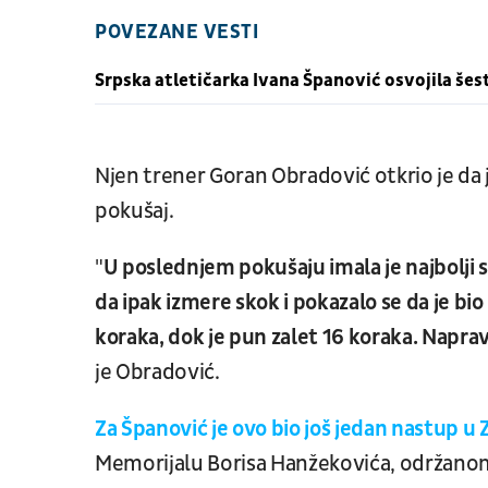
POVEZANE VESTI
Srpska atletičarka Ivana Španović osvojila š
Njen trener Goran Obradović otkrio je da j
pokušaj.
"
U poslednjem pokušaju imala je najbolji s
da ipak izmere skok i pokazalo se da je bi
koraka, dok je pun zalet 16 koraka. Napra
je Obradović.
Za Španović je ovo bio još jedan nastup u
Memorijalu Borisa Hanžekovića, održanom 