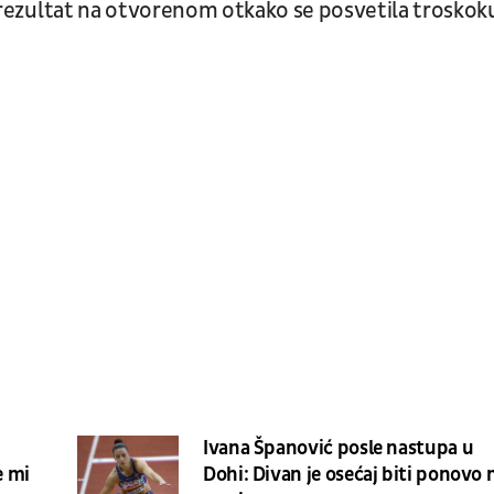
ji rezultat na otvorenom otkako se posvetila troskok
Ivana Španović posle nastupa u
e mi
Dohi: Divan je osećaj biti ponovo 