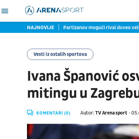
ata Lige konferencija
NAJNOVIJE
Partizanov mogući rival doveo veliko 
Vesti iz ostalih sportova
Ivana Španović os
mitingu u Zagreb
Autor:
TV Arena sport
05.
KOMENTARI (0)