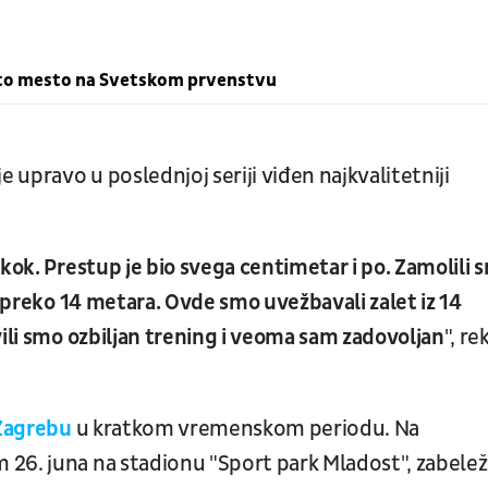
esto mesto na Svetskom prvenstvu
e upravo u poslednjoj seriji viđen najkvalitetniji
kok. Prestup je bio svega centimetar i po. Zamolili 
o preko 14 metara. Ovde smo uvežbavali zalet iz 14
vili smo ozbiljan trening i veoma sam zadovoljan
", re
 Zagrebu
u kratkom vremenskom periodu. Na
26. juna na stadionu "Sport park Mladost", zabelež