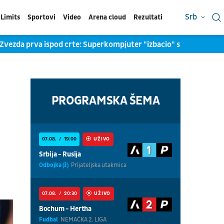
Srb
Limits
Sportovi
Video
Arena cloud
Rezultati
zda prva ispod crte: Superkompjuter "izbacio" srpskog šampiona
PROGRAMSKA ŠEMA
07.08.
19:00
UŽIVO
Srbija - Rusija
Odbojka (ž)
Prijateljska utakmica
07.08.
20:30
UŽIVO
Bochum - Hertha
Fudbal
NEMAČKA 2. LIGA