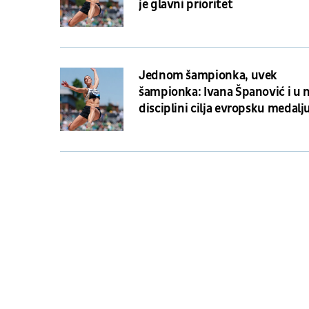
je glavni prioritet
Jednom šampionka, uvek
šampionka: Ivana Španović i u 
disciplini cilja evropsku medalj