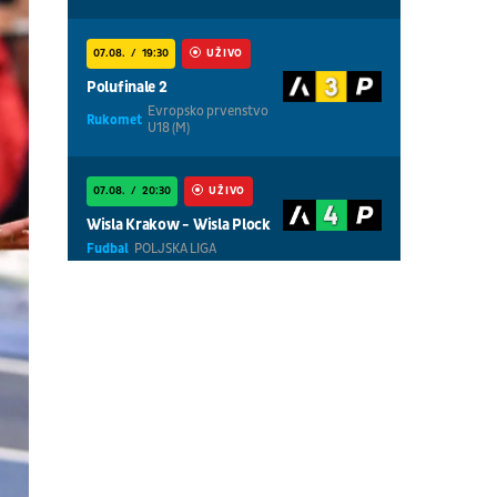
07.08.
19:30
UŽIVO
Polufinale 2
Evropsko prvenstvo
Rukomet
U18 (M)
07.08.
20:30
UŽIVO
Wisla Krakow - Wisla Plock
Fudbal
POLJSKA LIGA
07.08.
18:30
UŽIVO
Centralni teren, dan 5,
prepodnevna sesija
Tenis
WTA 1000 - Toronto
07.08.
18:30
UŽIVO
Centralni teren, dan 6,