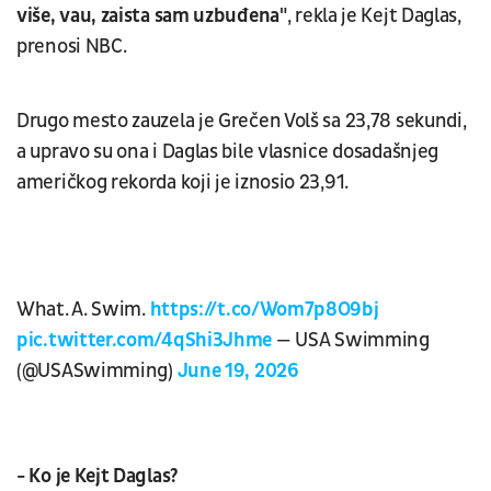
više, vau, zaista sam uzbuđena"
, rekla je Kejt Daglas,
prenosi NBC.
Drugo mesto zauzela je Grečen Volš sa 23,78 sekundi,
a upravo su ona i Daglas bile vlasnice dosadašnjeg
američkog rekorda koji je iznosio 23,91.
What. A. Swim.
https://t.co/Wom7p8O9bj
pic.twitter.com/4qShi3Jhme
— USA Swimming
(@USASwimming)
June 19, 2026
- Ko je Kejt Daglas?