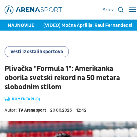
Srb
srušiti Ber Ševu
NAJNOVIJE
(VIDEO) Moćna Aprilija: Raul Fernandez slav
Vesti iz ostalih sportova
Plivačka "Formula 1": Amerikanka
oborila svetski rekord na 50 metara
slobodnim stilom
KOMENTARI (0)
Autor:
TV Arena sport
20.06.2026
12:42