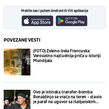
Pratite nas i putem Android ili iOS aplikacija
POVEZANE VESTI
(FOTO) Zeleno-bela Francuska:
Verovatno najčudnija priča u istoriji
Mundijala
Ovo je istinska transfer-bomba:
Ronaldinjo se vraća na teren - stavio
je paraf na ugovor sa italijanskim
klubom