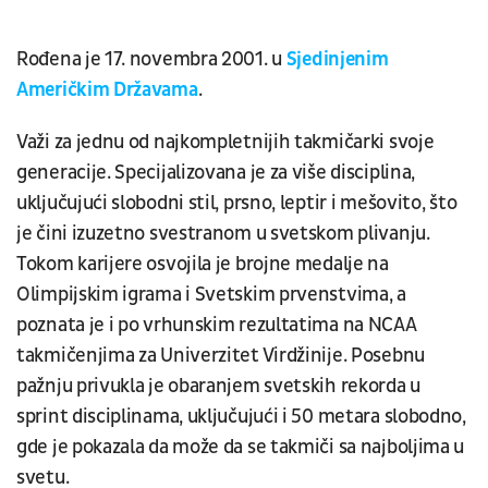
Rođena je 17. novembra 2001. u
Sjedinjenim
Američkim Državama
.
Važi za jednu od najkompletnijih takmičarki svoje
generacije. Specijalizovana je za više disciplina,
uključujući slobodni stil, prsno, leptir i mešovito, što
je čini izuzetno svestranom u svetskom plivanju.
Tokom karijere osvojila je brojne medalje na
Olimpijskim igrama i Svetskim prvenstvima, a
poznata je i po vrhunskim rezultatima na NCAA
takmičenjima za Univerzitet Virdžinije. Posebnu
pažnju privukla je obaranjem svetskih rekorda u
sprint disciplinama, uključujući i 50 metara slobodno,
gde je pokazala da može da se takmiči sa najboljima u
svetu.