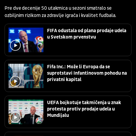
Pre dve decenije 50 utakmica u sezoni smatralo se
ozbiljnim rizikom za zdravlje igrača i kvalitet fudbala.
FIFA odustala od plana prodaje udela
u Svetskom prvenstvu
Fifa Inc.: Može li Evropa da se
suprotstavi Infantinovom pohodu na
privatni kapital
UEFA bojkotuje takmičenja u znak
protesta protiv prodaje udela u
Mundijalu