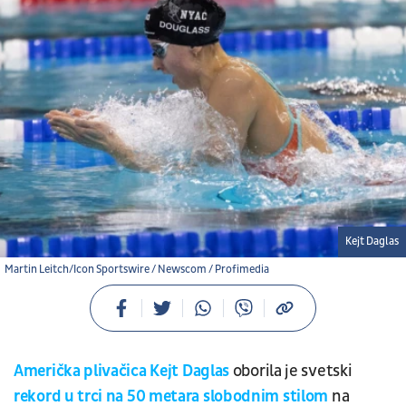
Kejt Daglas
Martin Leitch/Icon Sportswire / Newscom / Profimedia
Američka plivačica
Kejt Daglas
oborila je svetski
rekord u trci na 50 metara slobodnim stilom
na