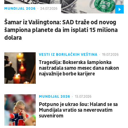
MUNDIJAL 2026
24.07.2026
Šamar iz Vašingtona: SAD traže od novog
šampiona planete da im isplati 15 miliona
dolara
VESTI IZ BORILAČKIH VEŠTINA
19.07.2026
Tragedija: Bokserska šampionka
nastradala samo mesec dana nakon
najvažnije borbe karijere
MUNDIJAL 2026
13.07.2026
Potpuno je ukrao šou: Haland se sa
Mundijala vratio sa neverovatim
suvenirom