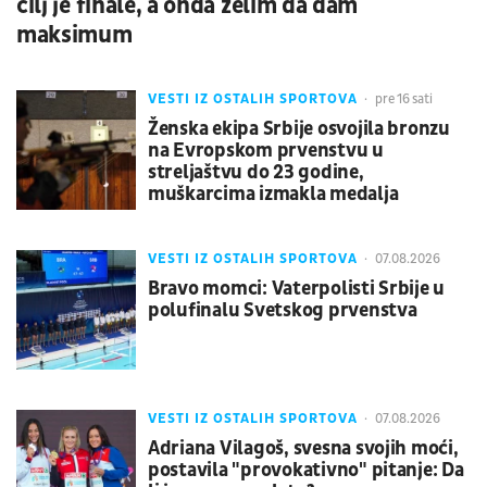
cilj je finale, a onda želim da dam
maksimum
VESTI IZ OSTALIH SPORTOVA
pre 16 sati
Ženska ekipa Srbije osvojila bronzu
na Evropskom prvenstvu u
streljaštvu do 23 godine,
muškarcima izmakla medalja
VESTI IZ OSTALIH SPORTOVA
07.08.2026
Bravo momci: Vaterpolisti Srbije u
polufinalu Svetskog prvenstva
VESTI IZ OSTALIH SPORTOVA
07.08.2026
Adriana Vilagoš, svesna svojih moći,
postavila "provokativno" pitanje: Da