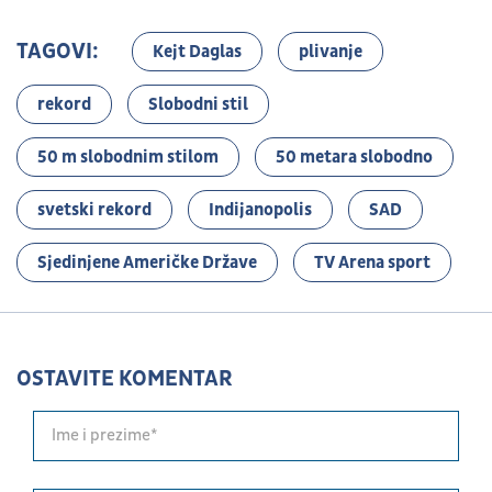
TAGOVI:
Kejt Daglas
plivanje
rekord
Slobodni stil
50 m slobodnim stilom
50 metara slobodno
svetski rekord
Indijanopolis
SAD
Sjedinjene Američke Države
TV Arena sport
OSTAVITE KOMENTAR