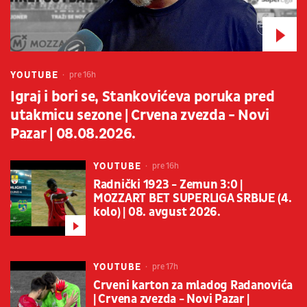
YOUTUBE
pre 16h
Igraj i bori se, Stankovićeva poruka pred
utakmicu sezone | Crvena zvezda - Novi
Pazar | 08.08.2026.
YOUTUBE
pre 16h
Radnički 1923 - Zemun 3:0 |
MOZZART BET SUPERLIGA SRBIJE (4.
kolo) | 08. avgust 2026.
YOUTUBE
pre 17h
Crveni karton za mladog Radanovića
| Crvena zvezda - Novi Pazar |