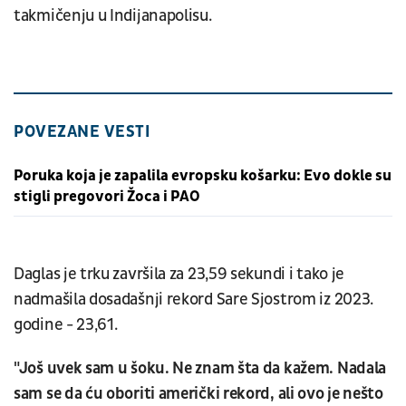
takmičenju u Indijanapolisu.
POVEZANE VESTI
Poruka koja je zapalila evropsku košarku: Evo dokle su
stigli pregovori Žoca i PAO
Daglas je trku završila za 23,59 sekundi i tako je
nadmašila dosadašnji rekord Sare Sjostrom iz 2023.
godine - 23,61.
"Još uvek sam u šoku. Ne znam šta da kažem. Nadala
sam se da ću oboriti američki rekord, ali ovo je nešto