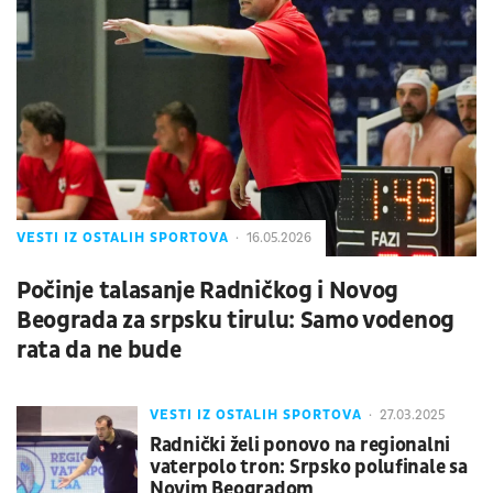
VESTI IZ OSTALIH SPORTOVA
16.05.2026
Počinje talasanje Radničkog i Novog
Beograda za srpsku tirulu: Samo vodenog
rata da ne bude
VESTI IZ OSTALIH SPORTOVA
27.03.2025
Radnički želi ponovo na regionalni
vaterpolo tron: Srpsko polufinale sa
Novim Beogradom