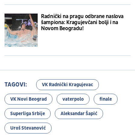
Radnički na pragu odbrane naslova
šampiona: Kragujevčani bolji i na
Novom Beogradu!
TAGOVI:
VK Radnički Kragujevac
VK Novi Beograd
vaterpolo
finale
Superliga Srbije
Aleksandar Šapić
Uroš Stevanović