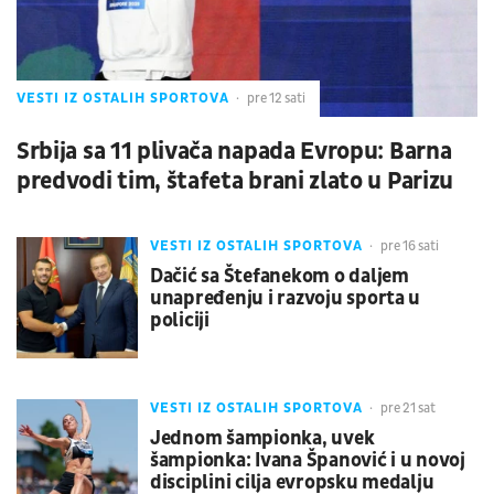
VESTI IZ OSTALIH SPORTOVA
pre 12 sati
Srbija sa 11 plivača napada Evropu: Barna
predvodi tim, štafeta brani zlato u Parizu
VESTI IZ OSTALIH SPORTOVA
pre 16 sati
Dačić sa Štefanekom o daljem
unapređenju i razvoju sporta u
policiji
VESTI IZ OSTALIH SPORTOVA
pre 21 sat
Jednom šampionka, uvek
šampionka: Ivana Španović i u novoj
disciplini cilja evropsku medalju