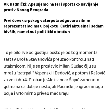
VK Radnički: Apelujemo na fer i sportsko navijanje
protiv Novog Beograda
Prvi čovek srpskog vaterpola odgovara silnim
reprezentativcima u bojkotu: Četiri aktuelna i sedam
bivših, nametnut politički obračun
To je bilo sve od gostiju, pošto je od tog momenta
sastav Uroša Stevanovića preuzeo kontrolu nad
utakmicom. Nije se proslavio Milan Glušac čiju su
mrežu "zatrpali" Vapenski i Dedović, a potom i Rašović
za velikih +4. Probao je Aleksandar Šapić zamenom
golmana da dobije nešto, ali Radnički je igrao mnogo
bolje i vrlo mirno priveo meč kraju.