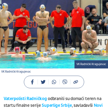
VK Radnički Kragujevac
VK Radnički Kragujevac
Vaterpolisti Radničkog
odbranili su domaći teren na
startu finalne serije
Superlige Srbije
, savladavši
Novi