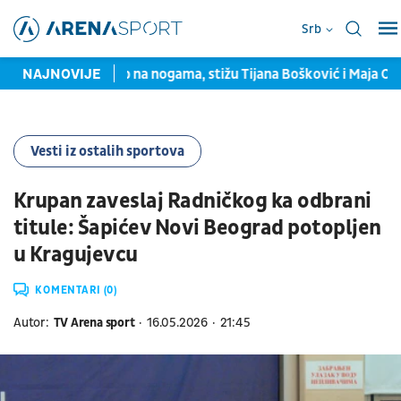
Srb
 Monakom
NAJNOVIJE
Ub na nogama, stižu Tijana Bošković i Maja Ognjenov
Vesti iz ostalih sportova
Krupan zaveslaj Radničkog ka odbrani
titule: Šapićev Novi Beograd potopljen
u Kragujevcu
KOMENTARI (0)
Autor:
TV Arena sport
16.05.2026
21:45