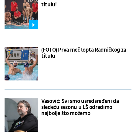
titulu!
(FOTO) Prva meč lopta Radničkog za
titulu
Vasović: Svi smo usredsređeni da
sledeću sezonu u LŠ odradimo
najbolje što možemo