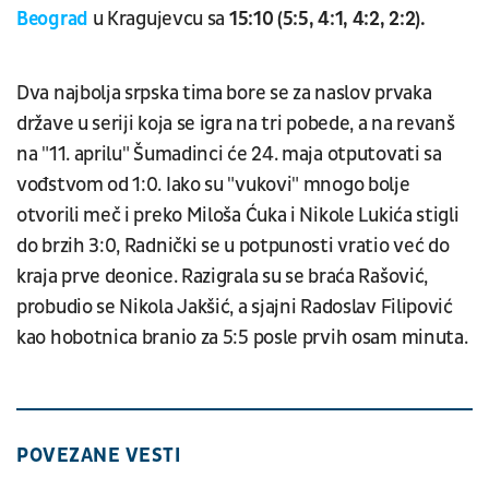
Beograd
u Kragujevcu sa
15:10 (5:5, 4:1, 4:2, 2:2).
Dva najbolja srpska tima bore se za naslov prvaka
države u seriji koja se igra na tri pobede, a na revanš
na "11. aprilu" Šumadinci će 24. maja otputovati sa
vođstvom od 1:0. Iako su "vukovi" mnogo bolje
otvorili meč i preko Miloša Ćuka i Nikole Lukića stigli
do brzih 3:0, Radnički se u potpunosti vratio već do
kraja prve deonice. Razigrala su se braća Rašović,
probudio se Nikola Jakšić, a sjajni Radoslav Filipović
kao hobotnica branio za 5:5 posle prvih osam minuta.
POVEZANE VESTI