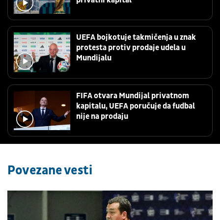
UEFA bojkotuje takmičenja u znak
protesta protiv prodaje udela u
Mundijalu
FIFA otvara Mundijal privatnom
kapitalu, UEFA poručuje da fudbal
nije na prodaju
Povezane vesti