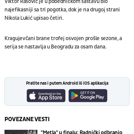
Viktor Rašović je u pobedničkom sastavu bio
najefikasniji sa tri pogotka, dok je na drugoj strani
Nikola Lukić upisao četiri.
Kragujevčani brane trofej osvojen prošle sezone, a
serija se nastavlja u Beogradu za osam dana.
Pratite nas i putem Android ili iOS aplikacija
POVEZANE VESTI
"Metla" u finalu: Radnički odbranio