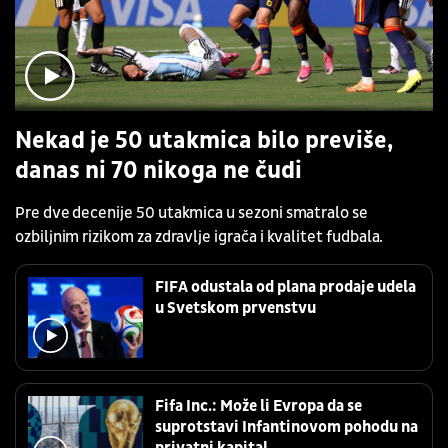
Nekad je 50 utakmica bilo previše,
danas ni 70 nikoga ne čudi
Pre dve decenije 50 utakmica u sezoni smatralo se
ozbiljnim rizikom za zdravlje igrača i kvalitet fudbala.
FIFA odustala od plana prodaje udela
u Svetskom prvenstvu
Fifa Inc.: Može li Evropa da se
suprotstavi Infantinovom pohodu na
privatni kapital