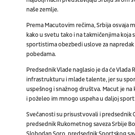
najbolji način predstavljaju Srbiju širom
naše zemlje.
Prema Macutovim rečima, Srbija osvaja 
kako u svetu tako i na takmičenjima koja s
sportistima obezbedi uslove za napredak 
pobedama.
Predsednik Vlade naglasio je da će Vlada R
infrastrukturu i mlade talente, jer su spo
uspešnog i snažnog društva. Macut je na kr
i poželeo im mnogo uspeha u daljoj sportsk
Svečanosti su prisustvovali i predsednik
predsednik Rukometnog saveza Srbije Bož
Slobodan Soro, predsednik Sportskog save