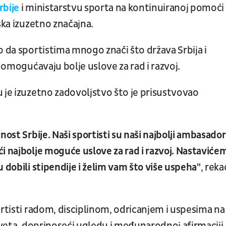
rbije
i ministarstvu sporta na kontinuiranoj pomoći
ška izuzetno značajna.
o da sportistima mnogo znači što država Srbija i
m omogućavaju bolje uslove za rad i razvoj.
 je izuzetno zadovoljstvo što je prisustvovao
ost Srbije. Naši sportisti su naši najbolji ambasador
i najbolje moguće uslove za rad i razvoj. Nastaviće
 dobili stipendije i želim vam što više uspeha"
, reka
ortisti radom, disciplinom, odricanjem i uspesima na