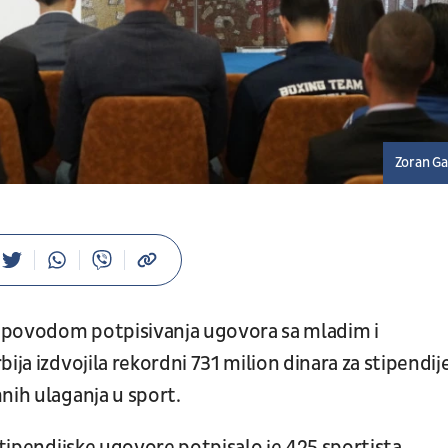
Zoran Ga
s
povodom potpisivanja ugovora sa mladim i
ja izdvojila rekordni 731 milion dinara za stipendije
nih ulaganja u sport.