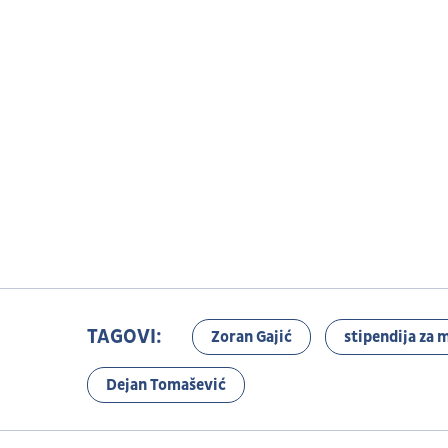
TAGOVI:
Zoran Gajić
stipendija za 
Dejan Tomašević