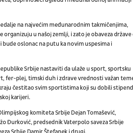
 sveta, doprinoseći ugledu i međunarodnoj afirmaciji
medalje na najvećim međunarodnim takmičenjima,
e organizuju u našoj zemlji, i zato je obaveza države
i bude oslonac na putu ka novim uspesima i
epublike Srbije nastaviti da ulaže u sport, sportsku
rt, fer-plej, timski duh i zdrave vrednosti važan teme
aju čestitao svim sportistima koji su dobili stipend
oj karijeri.
 Olimpijskog komiteta Srbije Dejan Tomašević,
o Đurković, predsednik Vaterpolo saveza Srbije
za Srbije Damir Štefanek i drugi.