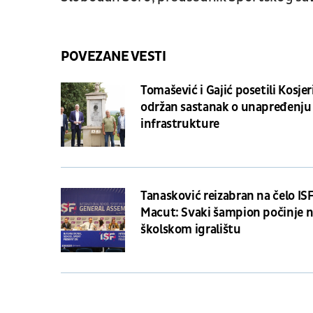
POVEZANE VESTI
Tomašević i Gajić posetili Kosjer
održan sastanak o unapređenju
infrastrukture
Tanasković reizabran na čelo ISF
Macut: Svaki šampion počinje 
školskom igralištu