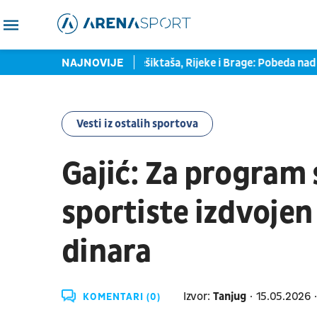
n u društvu Ajaksa, Bešiktaša, Rijeke i Brage: Pobeda nad Tobolo
NAJNOVIJE
Vesti iz ostalih sportova
Gajić: Za program 
sportiste izdvojen
dinara
Izvor:
Tanjug
15.05.2026
KOMENTARI (0)