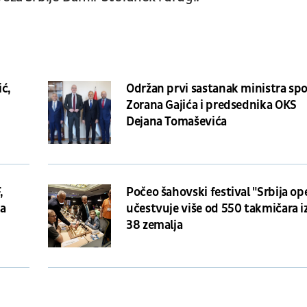
ić,
Održan prvi sastanak ministra sp
Zorana Gajića i predsednika OKS
Dejana Tomaševića
,
Počeo šahovski festival "Srbija op
na
učestvuje više od 550 takmičara i
38 zemalja