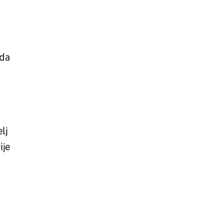
Sochaux - Saint-Etienne
Fudbal
FRANCUSKA 2. LIGA
 da
lj
ije