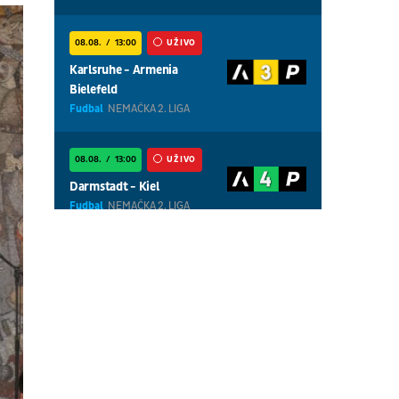
08.08.
13:00
UŽIVO
Karlsruhe - Armenia
Bielefeld
Fudbal
NEMAČKA 2. LIGA
08.08.
13:00
UŽIVO
Darmstadt - Kiel
Fudbal
NEMAČKA 2. LIGA
08.08.
13:00
UŽIVO
Magdeburg - Braunschweig
Fudbal
NEMAČKA 2. LIGA
08.08.
18:30
UŽIVO
Centralni teren, dan 7,