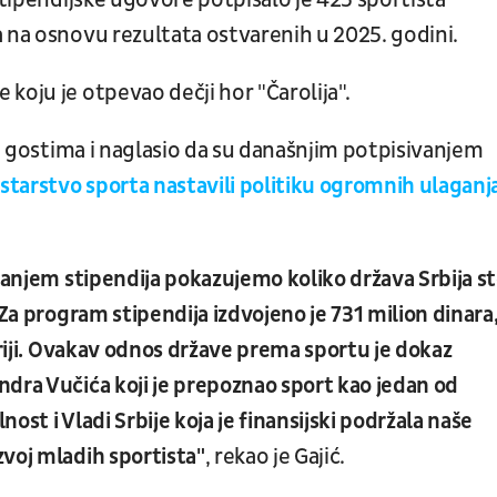
stipendijske ugovore potpisalo je 425 sportista
 na osnovu rezultata ostvarenih u 2025. godini.
koju je otpevao dečji hor "Čarolija".
 i gostima i naglasio da su današnjim potpisivanjem
starstvo sporta nastavili politiku ogromnih ulaganj
vanjem stipendija pokazujemo koliko država Srbija st
 Za program stipendija izdvojeno je 731 milion dinara
oriji. Ovakav odnos države prema sportu je dokaz
dra Vučića koji je prepoznao sport kao jedan od
st i Vladi Srbije koja je finansijski podržala naše
voj mladih sportista"
, rekao je Gajić.