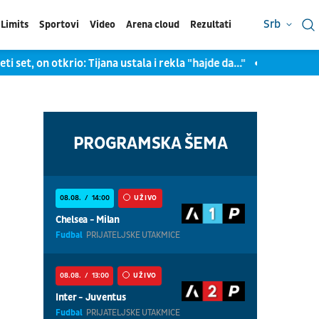
Srb
Limits
Sportovi
Video
Arena cloud
Rezultati
n otkrio: Tijana ustala i rekla "hajde da..."
Crvena zvezda želi
PROGRAMSKA ŠEMA
08.08.
14:00
UŽIVO
Chelsea - Milan
Fudbal
PRIJATELJSKE UTAKMICE
08.08.
13:00
UŽIVO
Inter - Juventus
Fudbal
PRIJATELJSKE UTAKMICE