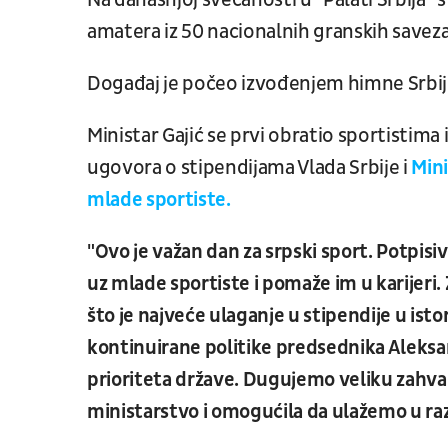
Na današnjoj svečanosti u "Palati Srbija" 
amatera iz 50 nacionalnih granskih saveza
Događaj je počeo izvođenjem himne Srbije 
Ministar Gajić se prvi obratio sportistima
ugovora o stipendijama Vlada Srbije i
Mini
mlade sportiste.
"Ovo je važan dan za srpski sport. Potpisi
uz mlade sportiste i pomaže im u karijeri.
što je najveće ulaganje u stipendije u ist
kontinuirane politike predsednika Aleksan
prioriteta države. Dugujemo veliku zahvalno
ministarstvo i omogućila da ulažemo u raz