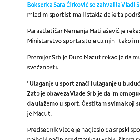
Bokserka Sara Ćirković se zahvalila Vladi S
mladim sportistima i istakla da je ta podr
Paraatletičar Nemanja Matijašević je reka
Ministarstvo sporta stoje uz njih i tako i
Premijer Srbije Đuro Macut rekao je da mu
svečanosti.
"Ulaganje u sport znači i ulaganje u budućn
Zato je obaveza Vlade Srbije da im omoguć
da ulažemo u sport. Čestitam svima koji su
je Macut.
Predsednik Vlade je naglasio da srpski sp