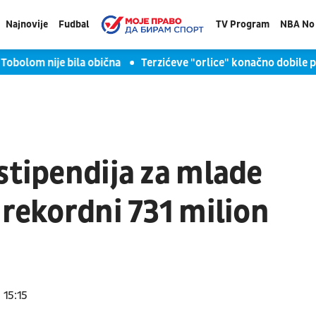
Najnovije
Fudbal
TV Program
NBA No 
m nije bila obična
Terzićeve "orlice" konačno dobile peti set, o
stipendija za mlade
 rekordni 731 milion
15:15