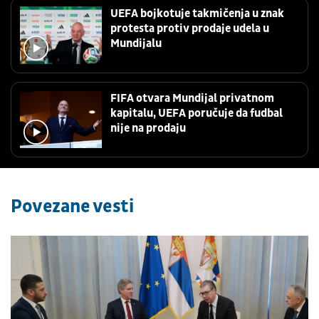
UEFA bojkotuje takmičenja u znak
protesta protiv prodaje udela u
Mundijalu
FIFA otvara Mundijal privatnom
kapitalu, UEFA poručuje da fudbal
nije na prodaju
Povezane vesti