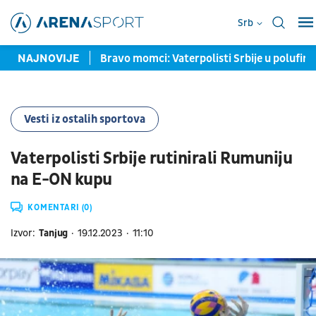
Srb
 dres "Orlova"
NAJNOVIJE
Bravo momci: Vaterpolisti Srbije u polufinal
Vesti iz ostalih sportova
Vaterpolisti Srbije rutinirali Rumuniju
na E-ON kupu
KOMENTARI (0)
Izvor:
Tanjug
19.12.2023
11:10