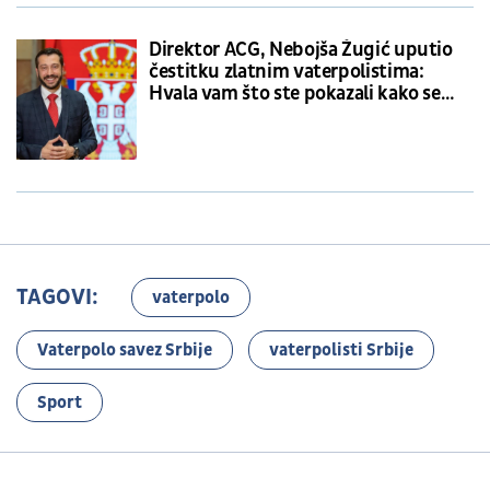
Direktor ACG, Nebojša Žugić uputio
čestitku zlatnim vaterpolistima:
Hvala vam što ste pokazali kako se
bori za srpsku trobojku
TAGOVI:
vaterpolo
Vaterpolo savez Srbije
vaterpolisti Srbije
Sport