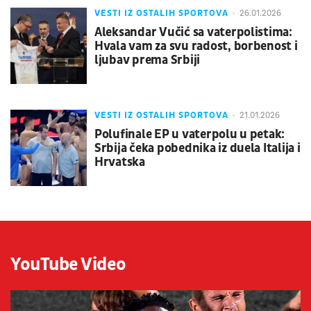
VESTI IZ OSTALIH SPORTOVA
26.01.2026
Aleksandar Vučić sa vaterpolistima:
Hvala vam za svu radost, borbenost i
ljubav prema Srbiji
VESTI IZ OSTALIH SPORTOVA
21.01.2026
Polufinale EP u vaterpolu u petak:
Srbija čeka pobednika iz duela Italija i
Hrvatska
YouTube Video