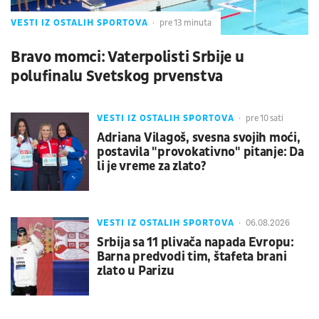
VESTI IZ OSTALIH SPORTOVA
pre 13 minuta
Bravo momci: Vaterpolisti Srbije u
polufinalu Svetskog prvenstva
VESTI IZ OSTALIH SPORTOVA
pre 10 sati
Adriana Vilagoš, svesna svojih moći,
postavila "provokativno" pitanje: Da
li je vreme za zlato?
VESTI IZ OSTALIH SPORTOVA
06.08.2026
Srbija sa 11 plivača napada Evropu:
Barna predvodi tim, štafeta brani
zlato u Parizu