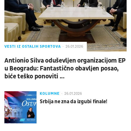
VESTI IZ OSTALIH SPORTOVA
26.01.2026
Antionio Silva oduševljen organizacijom EP
u Beogradu: Fantastično obavljen posao,
biće teško ponoviti ...
KOLUMNE
26.01.2026
Srbija ne zna da izgubi finale!