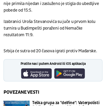
nije primila nijedan i zasluženo je stigla do ubedljive
pobede od 15:5.
Izabranici Uroša Stevanovića su juče u prvom kolu
turnira u Budimpešti poraženi od Nemačke
rezultatom 11:9.
Srbija će sutra od 20 časova igrati protiv Mađarske.
Pratite nas i putem Android ili iOS aplikacija
POVEZANE VESTI
Teška grupa za "delfine": Vaterpolisti