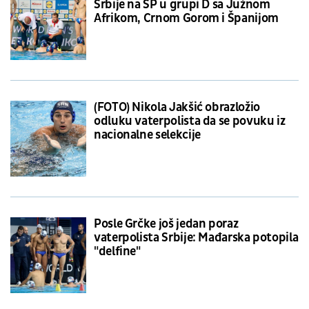
Srbije na SP u grupi D sa Južnom
Afrikom, Crnom Gorom i Španijom
(FOTO) Nikola Jakšić obrazložio
odluku vaterpolista da se povuku iz
nacionalne selekcije
Posle Grčke još jedan poraz
vaterpolista Srbije: Mađarska potopila
"delfine"