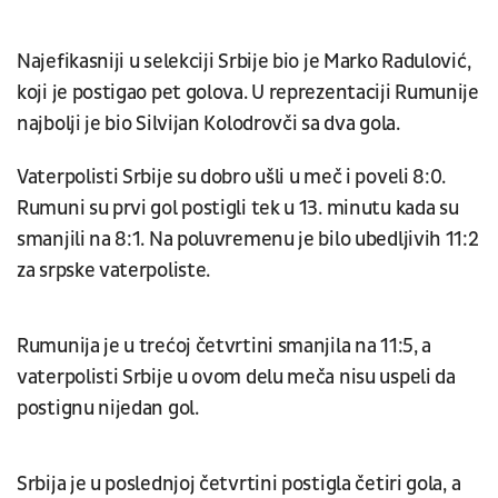
Najefikasniji u selekciji Srbije bio je Marko Radulović,
koji je postigao pet golova. U reprezentaciji Rumunije
najbolji je bio Silvijan Kolodrovči sa dva gola.
Vaterpolisti Srbije su dobro ušli u meč i poveli 8:0.
Rumuni su prvi gol postigli tek u 13. minutu kada su
smanjili na 8:1. Na poluvremenu je bilo ubedljivih 11:2
za srpske vaterpoliste.
Rumunija je u trećoj četvrtini smanjila na 11:5, a
vaterpolisti Srbije u ovom delu meča nisu uspeli da
postignu nijedan gol.
Srbija je u poslednjoj četvrtini postigla četiri gola, a