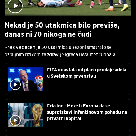
Nekad je 50 utakmica bilo previše,
danas ni 70 nikoga ne čudi
Pre dve decenije 50 utakmica u sezoni smatralo se
ozbiljnim rizikom za zdravlje igrača i kvalitet fudbala.
FIFA odustala od plana prodaje udela
u Svetskom prvenstvu
Fifa Inc.: Može li Evropa da se
suprotstavi Infantinovom pohodu na
privatni kapital