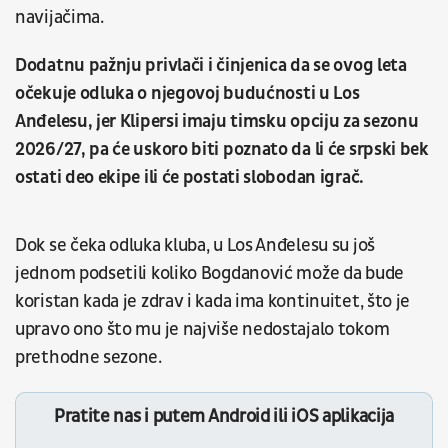
navijačima.
Dodatnu pažnju privlači i činjenica da se ovog leta
očekuje odluka o njegovoj budućnosti u Los
Anđelesu, jer Klipersi imaju timsku opciju za sezonu
2026/27, pa će uskoro biti poznato da li će srpski bek
ostati deo ekipe ili će postati slobodan igrač.
Dok se čeka odluka kluba, u Los Anđelesu su još
jednom podsetili koliko Bogdanović može da bude
koristan kada je zdrav i kada ima kontinuitet, što je
upravo ono što mu je najviše nedostajalo tokom
prethodne sezone.
Pratite nas i putem Android ili iOS aplikacija