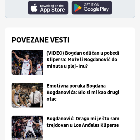
POVEZANE VESTI
(VIDEO) Bogdan odličan u pobedi
Klipersa: Može li Bogdanović do
minuta u plej-inu?
Emotivna poruka Bogdana
Bogdanovića: Bio si mi kao drugi
otac
Bogdanović: Drago mi je što sam
trejdovan u Los Anđeles Kliperse