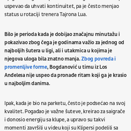
uspevao da uhvati kontinuitet, pa je često menjao
status u rotaciji trenera Tajrona Lua.
Bilo je perioda kada je dobijao značajnu minutažu i
pokazivao zbog čega je godinama važio za jednog od
najboljih šutera u ligi, ali i utakmica u kojima je
njegova uloga bila znatno manja.
Zbog povreda i
promenljive forme
, Bogdanović u timu iz Los
Anđelesa nije uspeo da pronađe ritam koji ga je krasio
u najboljim danima.
Ipak, kada je bio na parketu, često je podsećao na svoj
kvalitet. Pogađao je važne šuteve, kreirao za saigrače
i donosio energiju sa klupe, a upravo su takvi
momenti završili u videu koji su Klipersi podelili sa