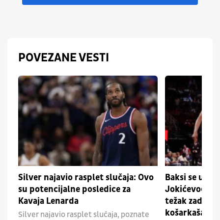
POVEZANE VESTI
Silver najavio rasplet slučaja: Ovo
Baksi se uklju
su potencijalne posledice za
Jokićevog sa
Kavaja Lenarda
težak zadatak
košarkaša
Silver najavio rasplet slučaja, poznate