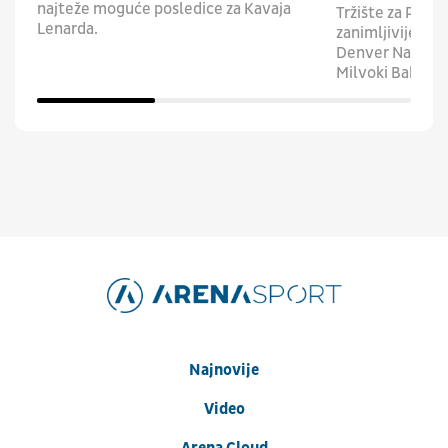
najteže moguće posledice za Kavaja
Tržište za Pejt
Lenarda.
zanimljivije, a u
Denver Nagetsa s
Milvoki Baksi.
Najnovije
Video