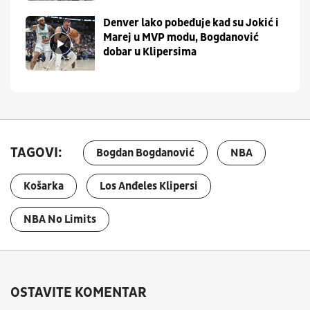
Denver lako pobeđuje kad su Jokić i
Marej u MVP modu, Bogdanović
dobar u Klipersima
TAGOVI:
Bogdan Bogdanović
NBA
Košarka
Los Anđeles Klipersi
NBA No Limits
OSTAVITE KOMENTAR