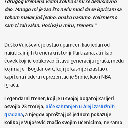
i drugog vremena vidim koliko si mi se bezuslovno
dao. Mnogo mi je žao što neću moći da se ispričam sa
tobom makar još jedno, onako nasamo. Neizmerno
sam ti zahvalan. Počivaj u miru, treneru."
Duško Vujošević je ostao upamćen kao jedan od
najuticajnijih trenera u istoriji Partizana, ali i kao
čovek koji je oblikovao čitavu generaciju igrača, među
kojima je i Bogdanović, koji je kasnije izrastao u
kapitena i lidera reprezentacije Srbije, kao i NBA
igrača.
Legendarni trener, koji je u svojoj bogatoj karijeri
osvojio 23 trofeja,
biće sahranjen u Aleji zaslužnih
građana
, a njegov oproštaj još jednom pokazuje
koliko je Vujošević značio svojim učenicima, ne samo