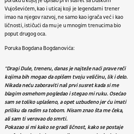
poruku u kojoj je opisao prvi susret sa Duškom
Vujoševićem, kao i uticaj koji je legendarni trener
imao na njegov razvoj, ne samo kao igrača već i kao
ličnosti, ističući da mu je u mnogim trenucima bio
poput drugog oca.
Poruka Bogdana Bogdanovića:
"Dragi Dule, treneru, danas je najteže naći prave reči
kojima bih mogao da opišem tvoju veličinu, lik i delo.
Nikada neću zaboraviti naš prvi susret kada si me
blagim osmehom pogledao i stegao mi ruku. Osećao
sam se toliko uplašeno, a opet uzbuđeno jer ću imati
priliku da radim sa tobom. Nisam znao šta me čeka,
ali sam ti verovao do smrti.
Pokazao si mi kako se gradi ličnost, kako se postaje