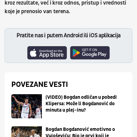
kroz rezultate, već i kroz odnos, pristup i vrednosti
koje je prenosio van terena.
Pratite nas i putem Android ili iOS aplikacija
POVEZANE VESTI
(VIDEO) Bogdan odličan u pobedi
Klipersa: Može li Bogdanović do
minuta u plej-inu?
Bogdan Bogdanović emotivno o
Vujoševiću: Bio je prvi koji je