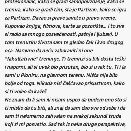
profesionalac, kako se gradi samopouzdanje, kako se
trenira, kako se gradi tim, šta je Partizan, kako se igra
za Partizan. Davao si prave savete u pravo vreme.
Kupovao knjige, filmove, karte za pozorište… i to sve
si radio sa mnogo posvećenosti, pažnje i ljubavi. U
tom trenutku života sam te gledao čak i kao drugog
oca. Naravno da neću zaboraviti ni one
“fakultativne” treninge. Ti treninzi su bili dosta teški
i naporni, ali si uvek bio prisutan, bio si uvek tu. Ti i ja
sami u Pioniru, na glavnom terenu. Ništa nije bilo
bolje od toga. Nikada nisi čašćavao prisustvom, kako
si ti voleo da kažeš.
Ne znam da li sam ili nisam uspeo da budem ono što si
ti mislio da ću biti, ali znaj da sam dao sve od sebe i da
sam ti neizmerno zahvalan na svakoj sekundi truda
koji si mi posvetio. Sad tek iz neke druge perspektive,