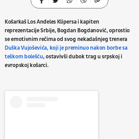
Košarkaš Los Anđeles Klipersa i kapiten
reprezentacije Srbije, Bogdan Bogdanović, oprostio
se emotivnim rečima od svog nekadašnjeg trenera
Duška Vujoševića, koji je preminuo nakon borbe sa
teškom bolešću
, ostavivši dubok trag u srpskoj i
evropskoj košarci.