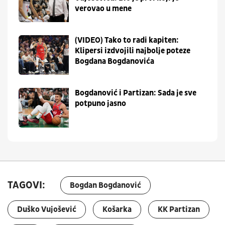
verovao u mene
(VIDEO) Tako to radi kapiten:
Klipersi izdvojili najbolje poteze
Bogdana Bogdanovića
Bogdanović i Partizan: Sada je sve
potpuno jasno
TAGOVI:
Bogdan Bogdanović
Duško Vujošević
Košarka
KK Partizan