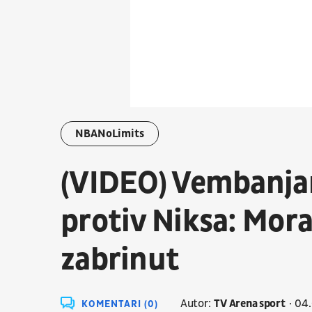
NBANoLimits
(VIDEO) Vembanjam
protiv Niksa: Mora
zabrinut
Autor:
TV Arena sport
04.
KOMENTARI (0)