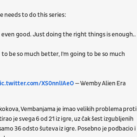
needs to do this series:
ot even good. Just doing the right things is enough..
g to be so much better, I'm going to be so much
ic.twitter.com/XS0nnlIAeO
— Wemby Alien Era
 skokova, Vembanjama je imao velikih problema prot
tirao je svega 6 od 21 iz igre, uz čak šest izgubljenih
 samo 36 odsto šuteva iz igre. Posebno je podbacio i