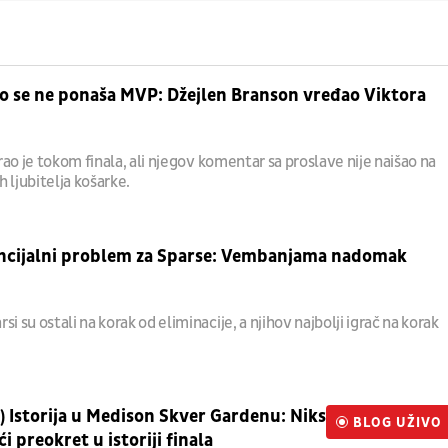
o se ne ponaša MVP: Džejlen Branson vređao Viktora
jirao je tokom finala, ali njegov komentar sa proslave nije naišao na
 ljubitelja košarke.
ncijalni problem za Sparse: Vembanjama nadomak
si su ostali na korak od eliminacije, a njihov najbolji igrač na korak
 Istorija u Medison Skver Gardenu: Niksi
BLOG UŽIVO
UŽIVO
ći preokret u istoriji finala