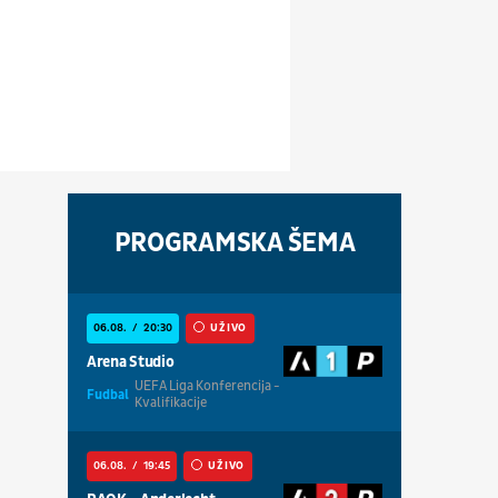
PROGRAMSKA ŠEMA
06.08.
20:30
UŽIVO
Arena Studio
UEFA Liga Konferencija -
Fudbal
Kvalifikacije
06.08.
19:45
UŽIVO