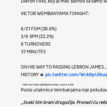
Dieron Foks, koji je meč završio sa samo
VICTOR WEMBANYAMA TONIGHT:
6/21 FGM (28.6%)
2/9 3PM (22.2%)
6 TURNOVERS
37 MINUTES
ON HIS WAY TO PASSING LEBRON JAMES…
HISTORY 🔥
pic.twitter.com/Wck8pUi6u
— NBA Tour Dates (@NBATourDates)
June 4, 2026
Posle utakmice Vembanjama nije pokušava
„Svaki tim brani drugačije. Pronaći ću reš