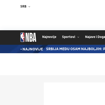
SRB
Najnovije
Sportovi
Najave i Doga
 ZVEZDA PROZVALA SRBINA
SRBIJA MEĐU OSAM NAJBOLJIH: P
• NAJNOVIJE