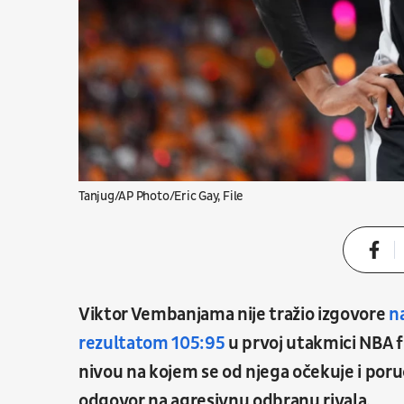
Tanjug/AP Photo/Eric Gay, File
Viktor Vembanjama nije tražio izgovore
n
rezultatom 105:95
u prvoj utakmici NBA fi
nivou na kojem se od njega očekuje i po
odgovor na agresivnu odbranu rivala.