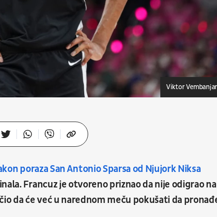
Viktor Vembanja
akon poraza San Antonio Sparsa od Njujork Niksa
nala. Francuz je otvoreno priznao da nije odigrao na
ručio da će već u narednom meču pokušati da pronađ