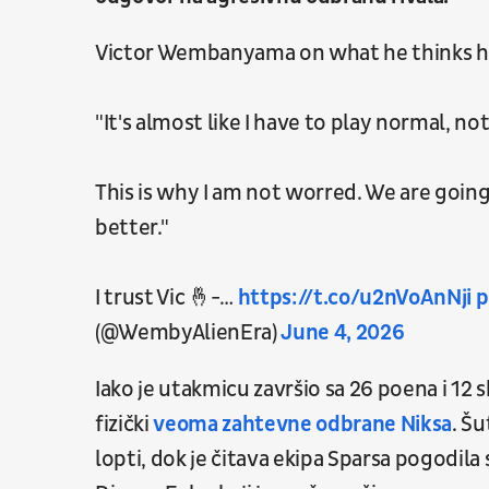
Victor Wembanyama on what he thinks he 
"It's almost like I have to play normal, n
This is why I am not worred. We are goin
better."
I trust Vic 🤞-…
https://t.co/u2nVoAnNji
p
(@WembyAlienEra)
June 4, 2026
Iako je utakmicu završio sa 26 poena i 12
fizički
veoma zahtevne odbrane Niksa
. Šu
lopti, dok je čitava ekipa Sparsa pogodila