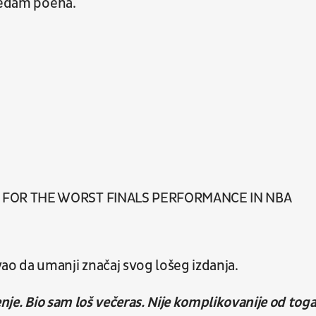
 sedam poena.
 FOR THE WORST FINALS PERFORMANCE IN NBA
a
o da umanji značaj svog lošeg izdanja.
enje. Bio sam loš večeras. Nije komplikovanije od toga