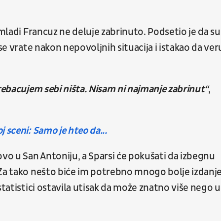
 mladi Francuz ne deluje zabrinuto. Podsetio je da su
se vrate nakon nepovoljnih situacija i istakao da ver
prebacujem sebi ništa. Nisam ni najmanje zabrinut“
,
 sceni: Samo je hteo da...
ovo u San Antoniju, a Sparsi će pokušati da izbegnu
 Za tako nešto biće im potrebno mnogo bolje izdanj
statistici ostavila utisak da može znatno više nego u