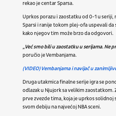
rekao je centar Sparsa.
Uprkos porazu i zaostatku od 0-1 u seriji,
Sparsi i ranije tokom plej-ofa uspevali da 
kako njegov tim može brzo da odgovori.
„Već smo bili u zaostatku u serijama. Ne 
poručio je Vembanjama.
(VIDEO) Vembanjama i navijač u zanimljivoj
Druga utakmica finalne serije igra se pon
odlazak u Njujork sa velikim zaostatkom.
prve zvezde tima, koja je uprkos solidnoj 
svom debiju na najvećoj NBA sceni.