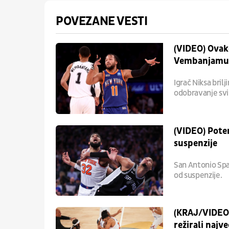
POVEZANE VESTI
(VIDEO) Ovak
Vembanjamu
Igrač Niksa bril
odobravanje svih
(VIDEO) Pote
suspenzije
San Antonio Spar
od suspenzije.
(KRAJ/VIDEO)
režirali najve