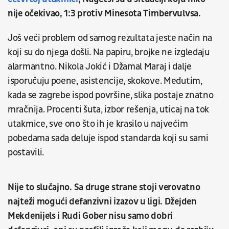
nije očekivao, 1:3 protiv Minesota Timbervulvsa.
Još veći problem od samog rezultata jeste način na
koji su do njega došli. Na papiru, brojke ne izgledaju
alarmantno. Nikola Jokić i Džamal Maraj i dalje
isporučuju poene, asistencije, skokove. Međutim,
kada se zagrebe ispod površine, slika postaje znatno
mračnija. Procenti šuta, izbor rešenja, uticaj na tok
utakmice, sve ono što ih je krasilo u najvećim
pobedama sada deluje ispod standarda koji su sami
postavili.
Nije to slučajno. Sa druge strane stoji verovatno
najteži mogući defanzivni izazov u ligi. Džejden
Mekdenijels i Rudi Gober nisu samo dobri