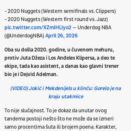
- 2020 Nuggets (Western semifinals vs. Clippers)
- 2020 Nuggets (Western first round vs. Jazz)
pic.twitter.com/XZmIHLIyo2
— Underdog NBA
(@UnderdogNBA)
April 26, 2026
Oba su došla 2020. godine, u čuvenom mehuru,
protiv Juta Džeza i Los Anđeles Klipersa, a deo te
ekipe, tada kao asistent, a danas kao glavni trener
bio je i Dejvid Adelman.
(VIDEO) Jokić i Mekdenijels u klinču: Gorelo je na
kraju utakmice
To nije slučajnost. To je dokaz da unutar ovog
tandema postoji nešto što ne može da se izmeri
samo procentima šuta ili brojem poena. Karakter,