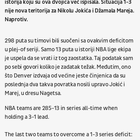
istorija koju su ova dvojica već ispisala. Situacija 1-3
nije nova teritorija za Nikolu Jokića i Džamala Mareja.
Naprotiv.
298 puta su timovi bili suočeni sa ovakvim deficitom
u plej-of seriji. Samo 13 puta u istoriji NBA lige ekipa
je uspela da se vrati iz tog zaostatka. Taj podatak sam
po sebi govori koliko je zadatak težak. Međutim, ono
što Denver izdvaja od većine jeste činjenica da su
poslednja dva takva povratka nosili upravo Jokić i
Marej, u dresu Nagetsa.
NBA teams are 285-13 in series all-time when
holding a 3-1 lead.
The last two teams to overcome a 1-3 series deficit: