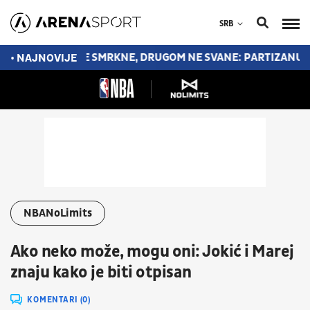
SRB
K JEDNOM NE SMRKNE, DRUGOM NE SVANE: PARTIZANU SE Š
• NAJNOVIJE
NBANoLimits
Ako neko može, mogu oni: Jokić i Marej
znaju kako je biti otpisan
KOMENTARI (0)