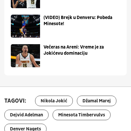
(VIDEO) Brejk u Denveru: Pobeda
Minesote!
Večeras na Areni: Vreme je za
Jokićevu dominaciju
TAGOVI:
Nikola Jokić
Džamal Marej
Dejvid Adelman
Minesota Timbervulvs
Denver Nagets