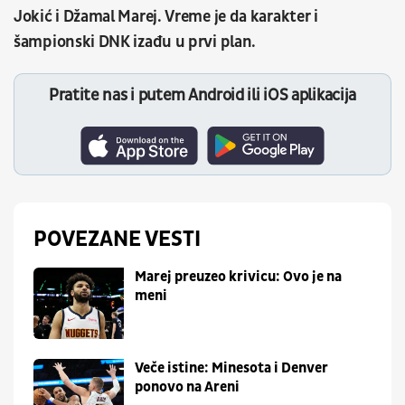
Jokić i Džamal Marej. Vreme je da karakter i
šampionski DNK izađu u prvi plan.
Pratite nas i putem Android ili iOS aplikacija
POVEZANE VESTI
Marej preuzeo krivicu: Ovo je na
meni
Veče istine: Minesota i Denver
ponovo na Areni