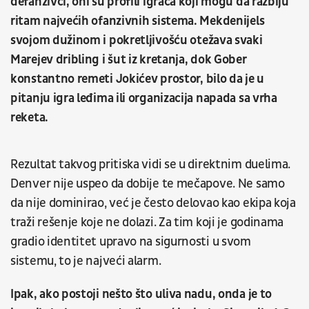
defanzivci, oni su profili igrača koji mogu da razbiju
ritam najvećih ofanzivnih sistema. Mekdenijels
svojom dužinom i pokretljivošću otežava svaki
Marejev dribling i šut iz kretanja, dok Gober
konstantno remeti Jokićev prostor, bilo da je u
pitanju igra leđima ili organizacija napada sa vrha
reketa.
Rezultat takvog pritiska vidi se u direktnim duelima.
Denver nije uspeo da dobije te mečapove. Ne samo
da nije dominirao, već je često delovao kao ekipa koja
traži rešenje koje ne dolazi. Za tim koji je godinama
gradio identitet upravo na sigurnosti u svom
sistemu, to je najveći alarm.
Ipak, ako postoji nešto što uliva nadu, onda je to