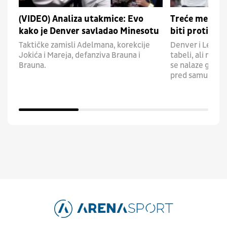
(VIDEO) Analiza utakmice: Evo
Treće mesto j
kako je Denver savladao Minesotu
biti protivni
Taktičke zamisli Adelmana, korekcije
Denver i Lejkers
Jokića i Mareja, defanziva Brauna i
tabeli, ali mom
Brauna.
se nalaze govor
pred samu završ