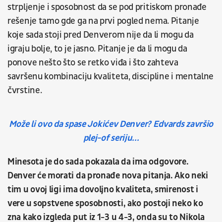
strpljenje i sposobnost da se pod pritiskom pronađe
rešenje tamo gde ga na prvi pogled nema. Pitanje
koje sada stoji pred Denverom nije da li mogu da
igraju bolje, to je jasno. Pitanje je da li mogu da
ponove nešto što se retko viđa i što zahteva
savršenu kombinaciju kvaliteta, discipline i mentalne
čvrstine.
Može li ovo da spase Jokićev Denver? Edvards završio
plej-of seriju...
Minesota je do sada pokazala da ima odgovore.
Denver će morati da pronađe nova pitanja. Ako neki
tim u ovoj ligi ima dovoljno kvaliteta, smirenost i
vere u sopstvene sposobnosti, ako postoji neko ko
zna kako izgleda put iz 1-3 u 4-3, onda su to Nikola