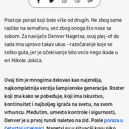
Postoje porazi koji bole više od drugih. Ne zbog same
razlike na semaforu, već zbog onoga što nose sa
sobom. Za navijače Denver Nagetsa, ovaj plej-of do
sada ima upravo takav ukus - razočaranje koje se
teško guta, jer je očekivanje bilo veće nego ikada u
eri Nikole Jokića.
Ovaj tim je mnogima delovao kao najzrelija,
najkompletnija verzija šampionske generacije. Roster
koji zna kako se pobeđuje, koji ima iskustvo,
kontinuitet i najboljeg igrača na svetu, na svom
vrhuncu. Međutim, umesto kontrole i sigurnosti,
Denver je u prvoj rundi naleteo na zid. Posle
poraza u
četvrtoj utakmici
, Nagetsi su u situaciji koju niko