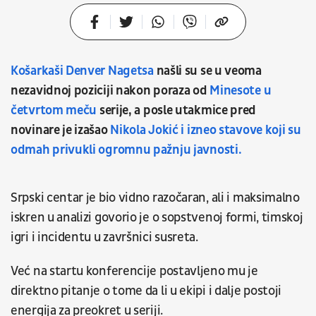
Košarkaši Denver Nagetsa
našli su se u veoma
nezavidnoj poziciji nakon poraza od
Minesote u
četvrtom meču
serije, a posle utakmice pred
novinare je izašao
Nikola Jokić i izneo stavove koji su
odmah privukli ogromnu pažnju javnosti.
Srpski centar je bio vidno razočaran, ali i maksimalno
iskren u analizi govorio je o sopstvenoj formi, timskoj
igri i incidentu u završnici susreta.
Već na startu konferencije postavljeno mu je
direktno pitanje o tome da li u ekipi i dalje postoji
energija za preokret u seriji.