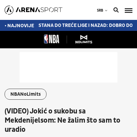
SRB
 MAKAJA I TRISTANA DO TREĆE LIGE I NAZAD: DOBRO DOŠAO
• NAJNOVIJE
NBANoLimits
(VIDEO) Jokić o sukobu sa
Mekdenijelsom: Ne žalim što sam to
uradio