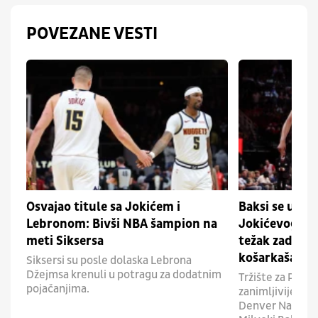
POVEZANE VESTI
Osvajao titule sa Jokićem i
Baksi se uklju
Lebronom: Bivši NBA šampion na
Jokićevog sa
meti Siksersa
težak zadatak
košarkaša
Siksersi su posle dolaska Lebrona
Džejmsa krenuli u potragu za dodatnim
Tržište za Pejt
pojačanjima.
zanimljivije, a u
Denver Nagetsa s