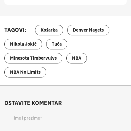
TAGOVI:
Košarka
Denver Nagets
Nikola Jokić
Tuča
Minesota Timbervulvs
NBA
NBA No Limits
OSTAVITE KOMENTAR