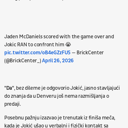
Jaden McDaniels scored with the game over and
Jokic RAN to confront him 😭
pic.twitter.com/oB4eGZzFU5
— BrickCenter
(@BrickCenter_)
April 26, 2026
"Da"
, bez dileme je odgovorio Jokić, jasno stavljajući
do znanja da u Denveru još nema razmišljanja o
predaji.
Posebnu pažnju izazvao je trenutak iz finiša meča,
kada je Jokić ušao u verbalni i fizički kontakt sa