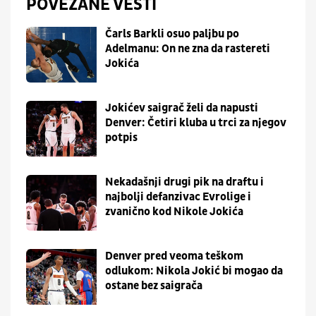
POVEZANE VESTI
Čarls Barkli osuo paljbu po
Adelmanu: On ne zna da rastereti
Jokića
Jokićev saigrač želi da napusti
Denver: Četiri kluba u trci za njegov
potpis
Nekadašnji drugi pik na draftu i
najbolji defanzivac Evrolige i
zvanično kod Nikole Jokića
Denver pred veoma teškom
odlukom: Nikola Jokić bi mogao da
ostane bez saigrača