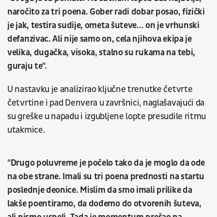
naročito za tri poena. Gober radi dobar posao, fizički
je jak, testira sudije, ometa šuteve... on je vrhunski
defanzivac. Ali nije samo on, cela njihova ekipa je
velika, dugačka, visoka, stalno su rukama na tebi,
guraju te".
U nastavku je analizirao ključne trenutke četvrte
četvrtine i pad Denvera u završnici, naglašavajući da
su greške u napadu i izgubljene lopte presudile ritmu
utakmice.
"Drugo poluvreme je počelo tako da je moglo da ode
na obe strane. Imali su tri poena prednosti na startu
poslednje deonice. Mislim da smo imali prilike da
lakše poentiramo, da dođemo do otvorenih šuteva,