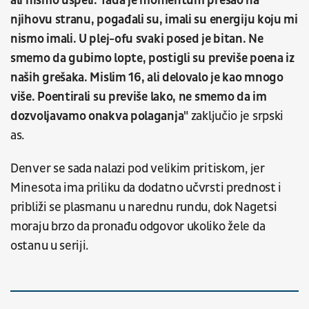
ali nismo uspeli. Tada je momentum prešao na
njihovu stranu, pogađali su, imali su energiju koju mi
nismo imali. U plej-ofu svaki posed je bitan. Ne
smemo da gubimo lopte, postigli su previše poena iz
naših grešaka. Mislim 16, ali delovalo je kao mnogo
više. Poentirali su previše lako, ne smemo da im
dozvoljavamo onakva polaganja"
zaključio je srpski
as.
Denver se sada nalazi pod velikim pritiskom, jer
Minesota ima priliku da dodatno učvrsti prednost i
približi se plasmanu u narednu rundu, dok Nagetsi
moraju brzo da pronađu odgovor ukoliko žele da
ostanu u seriji.