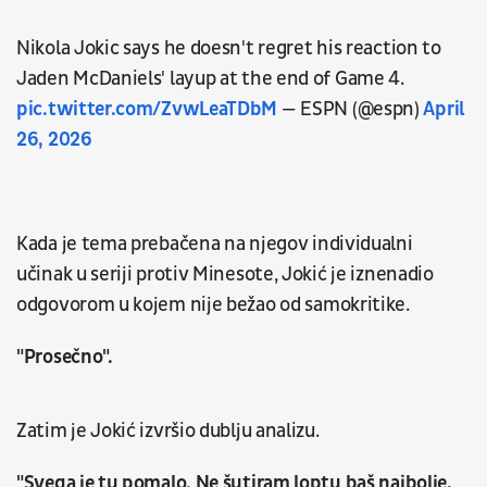
Nikola Jokic says he doesn't regret his reaction to
Jaden McDaniels' layup at the end of Game 4.
pic.twitter.com/ZvwLeaTDbM
— ESPN (@espn)
April
26, 2026
Kada je tema prebačena na njegov individualni
učinak u seriji protiv Minesote, Jokić je iznenadio
odgovorom u kojem nije bežao od samokritike.
"Prosečno".
Zatim je Jokić izvršio dublju analizu.
"Svega je tu pomalo. Ne šutiram loptu baš najbolje,