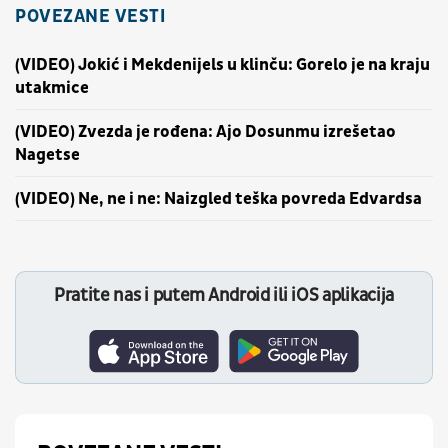
POVEZANE VESTI
(VIDEO) Jokić i Mekdenijels u klinču: Gorelo je na kraju
utakmice
(VIDEO) Zvezda je rođena: Ajo Dosunmu izrešetao
Nagetse
(VIDEO) Ne, ne i ne: Naizgled teška povreda Edvardsa
Pratite nas i putem Android ili iOS aplikacija