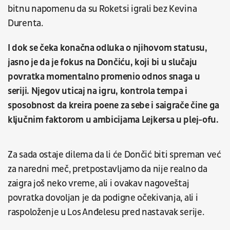
bitnu napomenu da su Roketsi igrali bez Kevina
Durenta.
I dok se čeka konačna odluka o njihovom statusu,
jasno je da je fokus na Dončiću, koji bi u slučaju
povratka momentalno promenio odnos snaga u
seriji. Njegov uticaj na igru, kontrola tempa i
sposobnost da kreira poene za sebe i saigrače čine ga
ključnim faktorom u ambicijama Lejkersa u plej-ofu.
Za sada ostaje dilema da li će Dončić biti spreman već
za naredni meč, pretpostavljamo da nije realno da
zaigra još neko vreme, ali i ovakav nagoveštaj
povratka dovoljan je da podigne očekivanja, ali i
raspoloženje u Los Anđelesu pred nastavak serije.