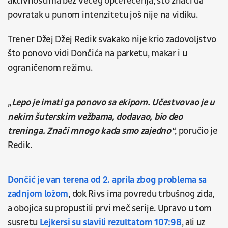
aktivnostima bez većeg opterećenja, što znači da
povratak u punom intenzitetu još nije na vidiku.
Trener Džej Džej Redik svakako nije krio zadovoljstvo
što ponovo vidi Dončića na parketu, makar i u
ograničenom režimu.
„Lepo je imati ga ponovo sa ekipom. Učestvovao je u
nekim šuterskim vežbama, dodavao, bio deo
treninga. Znači mnogo kada smo zajedno“
, poručio je
Redik.
Dončić je van terena od 2. aprila zbog problema sa
zadnjom ložom
, dok Rivs ima povredu trbušnog zida,
a obojica su propustili prvi meč serije. Upravo u tom
susretu
Lejkersi su slavili rezultatom 107:98
, ali uz