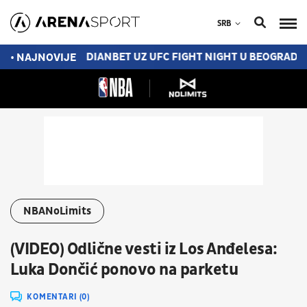
SRB
PODIJUM
MERIDIANBET UZ UFC FIGHT NIGHT U BEOGRADU: 
• NAJNOVIJE
NBANoLimits
(VIDEO) Odlične vesti iz Los Anđelesa:
Luka Dončić ponovo na parketu
KOMENTARI (0)