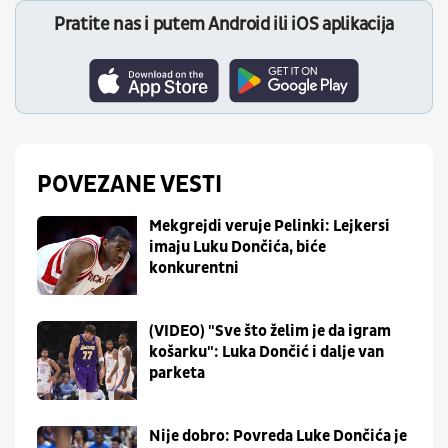
Pratite nas i putem Android ili iOS aplikacija
POVEZANE VESTI
Mekgrejdi veruje Pelinki: Lejkersi
imaju Luku Dončića, biće
konkurentni
(VIDEO) "Sve što želim je da igram
košarku": Luka Dončić i dalje van
parketa
Nije dobro: Povreda Luke Dončića je