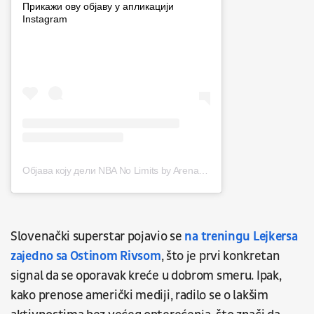
Прикажи ову објаву у апликацији
Instagram
Објава коју дели NBA No Limits by Arena Sport (@nbanolimits)
Slovenački superstar pojavio se
na treningu Lejkersa
zajedno sa Ostinom Rivsom
, što je prvi konkretan
signal da se oporavak kreće u dobrom smeru. Ipak,
kako prenose američki mediji, radilo se o lakšim