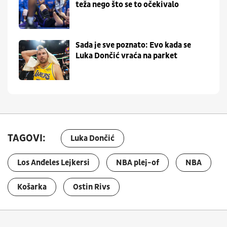
teža nego što se to očekivalo
Sada je sve poznato: Evo kada se
Luka Dončić vraća na parket
TAGOVI:
Luka Dončić
Los Anđeles Lejkersi
NBA plej-of
NBA
Košarka
Ostin Rivs