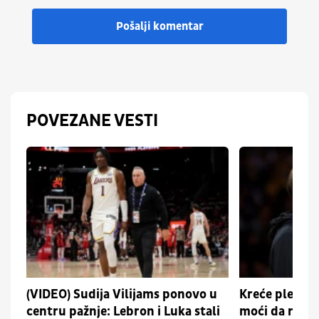
Pošalji komentar
POVEZANE VESTI
(VIDEO) Sudija Vilijams ponovo u
Kreće plej-of:
centru pažnje: Lebron i Luka stali
moći da račun