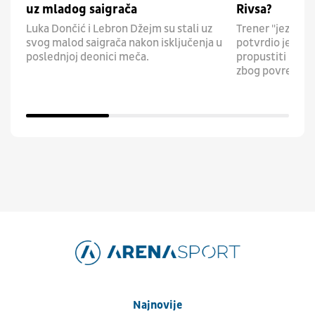
uz mladog saigrača
Rivsa?
Luka Dončić i Lebron Džejm su stali uz
Trener "jezeraš
svog malod saigrača nakon isključenja u
potvrdio je da ć
poslednjoj deonici meča.
propustiti prvu
zbog povreda.
Najnovije