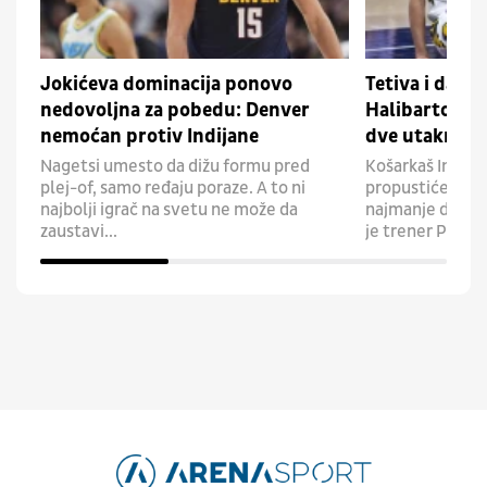
Jokićeva dominacija ponovo
Tetiva i dalje
nedovoljna za pobedu: Denver
Halibarton p
nemoćan protiv Indijane
dve utakmice
Nagetsi umesto da dižu formu pred
Košarkaš Indijan
plej-of, samo ređaju poraze. A to ni
propustiće zbog
najbolji igrač na svetu ne može da
najmanje dva me
zaustavi...
je trener Pejser