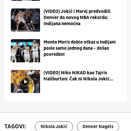
(VIDEO) Jokić i Marej predvodili
Denver do novog NBA rekorda:
Indijana nemoćna
Monte Moris dobio otkaz u Indijani
posle samo jednog dana - došao
povređen!
(VIDEO) Niko NIKAD kao Tajris
Haliburton: Čak ni Nikola Jokić...
TAGOVI:
Nikola Jokić
Denver Nagets