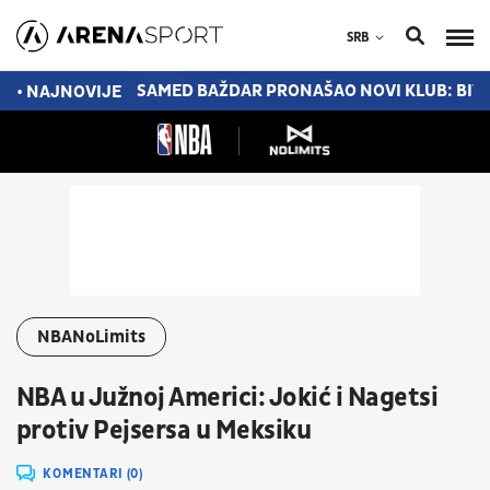
SRB
JENE U TORONTU
SAMED BAŽDAR PRONAŠAO NOVI KLUB: BIV
• NAJNOVIJE
NBANoLimits
NBA u Južnoj Americi: Jokić i Nagetsi
protiv Pejsersa u Meksiku
KOMENTARI (0)