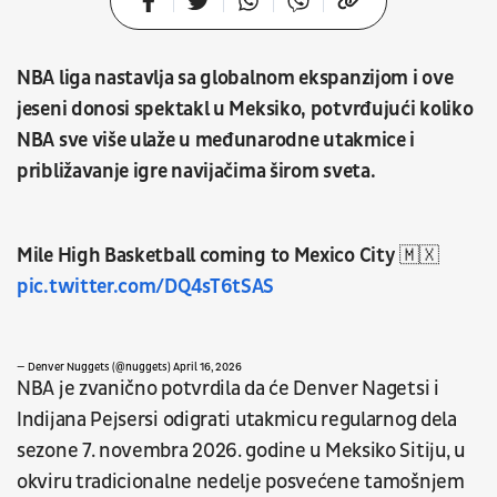
NBA liga nastavlja sa globalnom ekspanzijom i ove
jeseni donosi spektakl u Meksiko, potvrđujući koliko
NBA sve više ulaže u međunarodne utakmice i
približavanje igre navijačima širom sveta.
Mile High Basketball coming to Mexico City 🇲🇽
pic.twitter.com/DQ4sT6tSAS
— Denver Nuggets (@nuggets)
April 16, 2026
NBA je zvanično potvrdila da će Denver Nagetsi i
Indijana Pejsersi odigrati utakmicu regularnog dela
sezone 7. novembra 2026. godine u Meksiko Sitiju, u
okviru tradicionalne nedelje posvećene tamošnjem