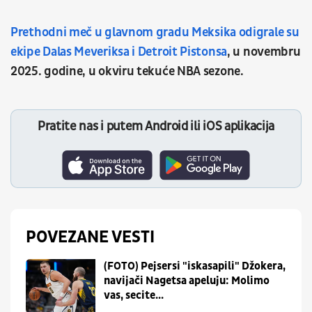
Prethodni meč u glavnom gradu Meksika odigrale su
ekipe Dalas Meveriksa i Detroit Pistonsa
, u novembru
2025. godine, u okviru tekuće NBA sezone.
Pratite nas i putem Android ili iOS aplikacija
POVEZANE VESTI
(FOTO) Pejsersi "iskasapili" Džokera,
navijači Nagetsa apeluju: Molimo
vas, secite...