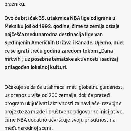
prazniku.
Ovo će biti čak 35. utakmica NBA lige odigrana u
Meksiku još od 1992. godine, čime ta zemlja ostaje
najčešća međunarodna destinacija lige van
Sjedinjenih Američkih Država i Kanade. Ujedno, duel
će se igrati treću godinu zaredom tokom „Dana
mrtvih“, uz posebne tematske aktivnosti i sadržaj
prilagođen lokalnoj kulturi.
Očekuje se da će utakmica imati globalnu gledanost,
uz prenos u više od 200 zemalja, dok će prateći
program uključivati aktivnosti za navijače, razvojne
projekte za mlade i društveno odgovorne inicijative,
čime NBA dodatno učvršćuje svoju prisutnost na
međunarodnoj sceni.