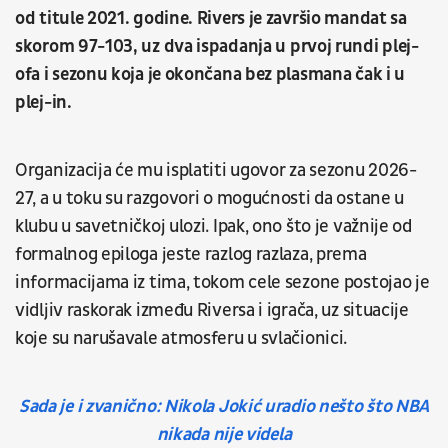
od titule 2021. godine. Rivers je završio mandat sa
skorom 97-103, uz dva ispadanja u prvoj rundi plej-
ofa i sezonu koja je okončana bez plasmana čak i u
plej-in.
Organizacija će mu isplatiti ugovor za sezonu 2026-
27, a u toku su razgovori o mogućnosti da ostane u
klubu u savetničkoj ulozi. Ipak, ono što je važnije od
formalnog epiloga jeste razlog razlaza, prema
informacijama iz tima, tokom cele sezone postojao je
vidljiv raskorak između Riversa i igrača, uz situacije
koje su narušavale atmosferu u svlačionici.
Sada je i zvanično: Nikola Jokić uradio nešto što NBA
nikada nije videla