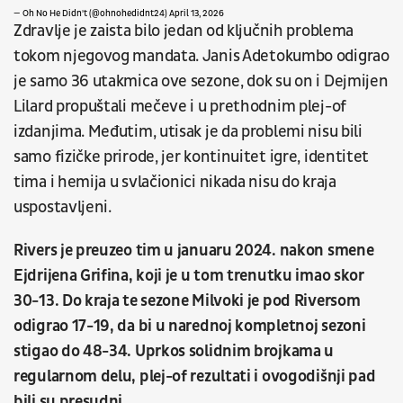
— Oh No He Didn't (@ohnohedidnt24)
April 13, 2026
Zdravlje je zaista bilo jedan od ključnih problema
tokom njegovog mandata. Janis Adetokumbo odigrao
je samo 36 utakmica ove sezone, dok su on i Dejmijen
Lilard propuštali mečeve i u prethodnim plej-of
izdanjima. Međutim, utisak je da problemi nisu bili
samo fizičke prirode, jer kontinuitet igre, identitet
tima i hemija u svlačionici nikada nisu do kraja
uspostavljeni.
Rivers je preuzeo tim u januaru 2024. nakon smene
Ejdrijena Grifina, koji je u tom trenutku imao skor
30-13. Do kraja te sezone Milvoki je pod Riversom
odigrao 17-19, da bi u narednoj kompletnoj sezoni
stigao do 48-34. Uprkos solidnim brojkama u
regularnom delu, plej-of rezultati i ovogodišnji pad
bili su presudni.