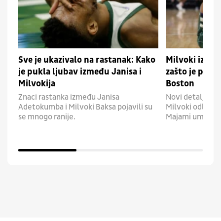
Sve je ukazivalo na rastanak: Kako
Milvoki izabr
je pukla ljubav između Janisa i
zašto je prop
Milvokija
Boston
Znaci rastanka između Janisa
Novi detalji otk
Adetokumba i Milvoki Baksa pojavili su
Milvoki odlučio 
se mnogo ranije.
Majami umesto 