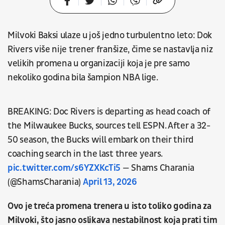
Milvoki Baksi ulaze u još jedno turbulentno leto: Dok
Rivers više nije trener franšize, čime se nastavlja niz
velikih promena u organizaciji koja je pre samo
nekoliko godina bila šampion NBA lige.
BREAKING: Doc Rivers is departing as head coach of
the Milwaukee Bucks, sources tell ESPN. After a 32-
50 season, the Bucks will embark on their third
coaching search in the last three years.
pic.twitter.com/s6YZXKcTi5
— Shams Charania
(@ShamsCharania)
April 13, 2026
Ovo je treća promena trenera u isto toliko godina za
Milvoki, što jasno oslikava nestabilnost koja prati tim