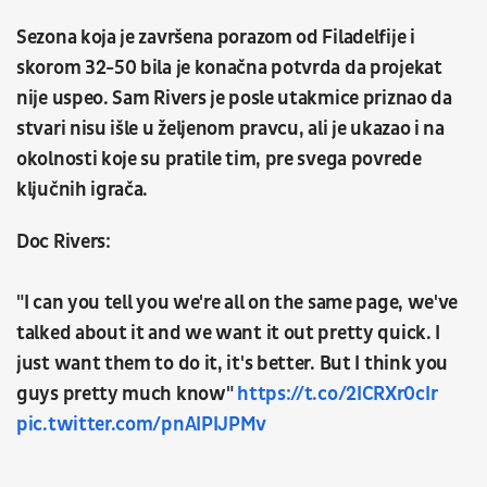
Sezona koja je završena porazom od Filadelfije i
skorom 32-50 bila je konačna potvrda da projekat
nije uspeo. Sam Rivers je posle utakmice priznao da
stvari nisu išle u željenom pravcu, ali je ukazao i na
okolnosti koje su pratile tim, pre svega povrede
ključnih igrača.
Doc Rivers:
"I can you tell you we're all on the same page, we've
talked about it and we want it out pretty quick. I
just want them to do it, it's better. But I think you
guys pretty much know"
https://t.co/2ICRXr0cIr
pic.twitter.com/pnAIPIJPMv