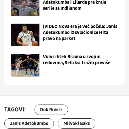
Adetokumba i Lilarda pre kraja
serije sa Indijanom
(VIDEO Nova era je već počela: Janis
Adetokumbo iz svlačionice Hita
pravo na parket
Vulvsi hteli Brauna u svojim
redovima, Seltiksi tražili previše
TAGOVI:
Dok Rivers
Janis Adetokumbo
Milvoki Baks