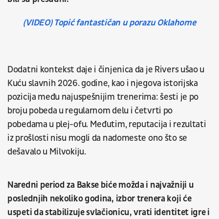
(VIDEO) Topić fantastičan u porazu Oklahome
Dodatni kontekst daje i činjenica da je Rivers ušao u
Kuću slavnih 2026. godine, kao i njegova istorijska
pozicija među najuspešnijim trenerima: šesti je po
broju pobeda u regularnom delu i četvrti po
pobedama u plej-ofu. Međutim, reputacija i rezultati
iz prošlosti nisu mogli da nadomeste ono što se
dešavalo u Milvokiju.
Naredni period za Bakse biće možda i najvažniji u
poslednjih nekoliko godina, izbor trenera koji će
uspeti da stabilizuje svlačionicu, vrati identitet igre i