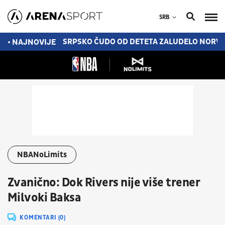
SRB
0 MILIONA EVRA
SRPSKO ČUDO OD DETETA ZALUDELO NORVEŠ
• NAJNOVIJE
NBANoLimits
Zvanično: Dok Rivers nije više trener
Milvoki Baksa
KOMENTARI (0)