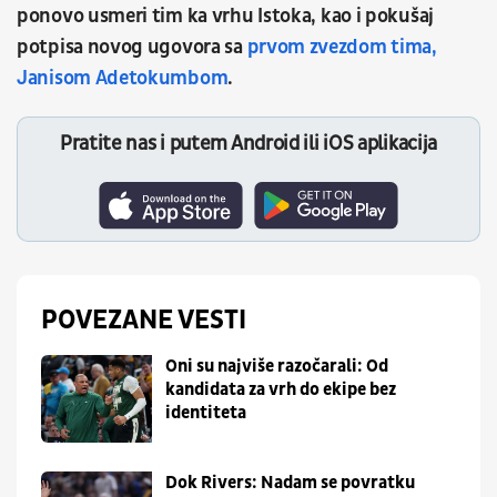
ponovo usmeri tim ka vrhu Istoka, kao i pokušaj
potpisa novog ugovora sa
prvom zvezdom tima,
Janisom Adetokumbom
.
Pratite nas i putem Android ili iOS aplikacija
POVEZANE VESTI
Oni su najviše razočarali: Od
kandidata za vrh do ekipe bez
identiteta
Dok Rivers: Nadam se povratku