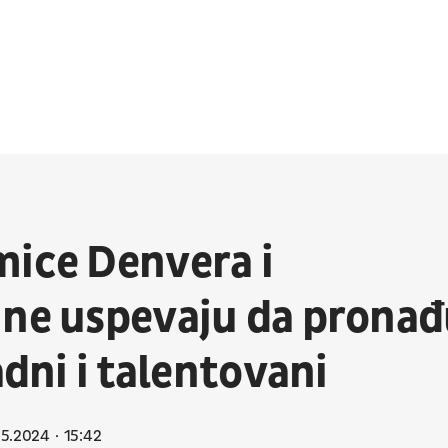
mice Denvera i
 ne uspevaju da prona
adni i talentovani
05.2024
15:42