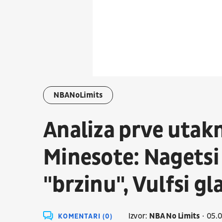
NBANoLimits
Analiza prve utak
Minesote: Nagetsi
"brzinu", Vulfsi gl
Izvor:
NBA No Limits
05.
KOMENTARI (0)