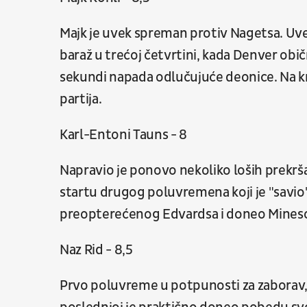
Majk je uvek spreman protiv Nagetsa. Uve
baraž u trećoj četvrtini, kada Denver obič
sekundi napada odlučujuće deonice. Na kra
partija.
Karl-Entoni Tauns - 8
Napravio je ponovo nekoliko loših prekršaja
startu drugog poluvremena koji je "savio
preopterećenog Edvardsa i doneo Minesot
Naz Rid - 8,5
Prvo poluvreme u potpunosti za zaborav, t