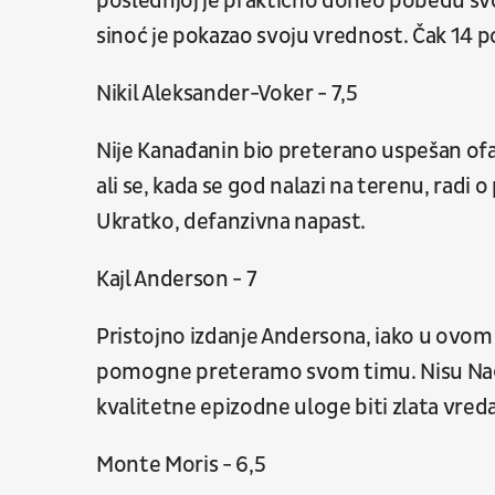
poslednjoj je praktično doneo pobedu svom
sinoć je pokazao svoju vrednost. Čak 14 p
Nikil Aleksander-Voker - 7,5
Nije Kanađanin bio preterano uspešan ofan
ali se, kada se god nalazi na terenu, rad
Ukratko, defanzivna napast.
Kajl Anderson - 7
Pristojno izdanje Andersona, iako u ovom 
pomogne preteramo svom timu. Nisu Nage
kvalitetne epizodne uloge biti zlata vred
Monte Moris - 6,5