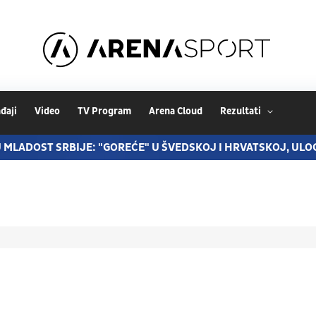
đaji
Video
TV Program
Arena Cloud
Rezultati
 MLADOST SRBIJE: "GOREĆE" U ŠVEDSKOJ I HRVATSKOJ, ULO