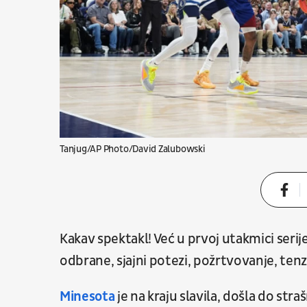
Tanjug/AP Photo/David Zalubowski
Kakav spektakl! Već u prvoj utakmici seri
odbrane, sjajni potezi, požrtvovanje, tenzi
Minesota
je na kraju slavila, došla do str