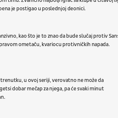
 timu. Zvanično najbolji igrač sa klupe u čitavoj li
oena je postigao u poslednjoj deonici.
zivno, kao što je to znao da bude slučaj protiv San
i o pravom ometaču, kvariocu protivničkih napada.
trenutku, u ovoj seriji, verovatno ne može da
tsi dobar mečap za njega, pa će svaki minut
an.