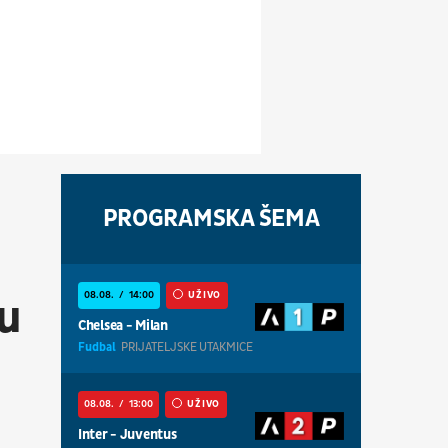
PROGRAMSKA ŠEMA
08.08.
14:00
UŽIVO
đu
Chelsea - Milan
Fudbal
PRIJATELJSKE UTAKMICE
08.08.
13:00
UŽIVO
Inter - Juventus