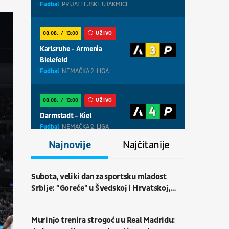
Fudbal
PRIJATELJSKE UTAKMICE
08.08.
13:00
UŽIVO
Karlsruhe - Armenia
Bielefeld
Fudbal
NEMAČKA 2. LIGA
08.08.
13:00
UŽIVO
Darmstadt - Kiel
Fudbal
NEMAČKA 2. LIGA
Najnovije
Najčitanije
08.08.
13:00
UŽIVO
Magdeburg - Braunschweig
Subota, veliki dan za sportsku mladost
Fudbal
NEMAČKA 2. LIGA
Srbije: "Goreće" u Švedskoj i Hrvatskoj,
ulog dva finala
08.08.
18:30
UŽIVO
Murinjo trenira strogoću u Real Madridu:
Centralni teren, dan 7,