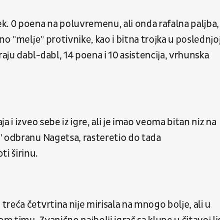
k. 0 poena na poluvremenu, ali onda rafalna paljba,
no "melje" protivnike, kao i bitna trojka u poslednjo
ju dabl-dabl, 14 poena i 10 asistencija, vrhunska
 i izveo sebe iz igre, ali je imao veoma bitan niz na
" odbranu Nagetsa, rasteretio do tada
i širinu.
reća četvrtina nije mirisala na mnogo bolje, ali u