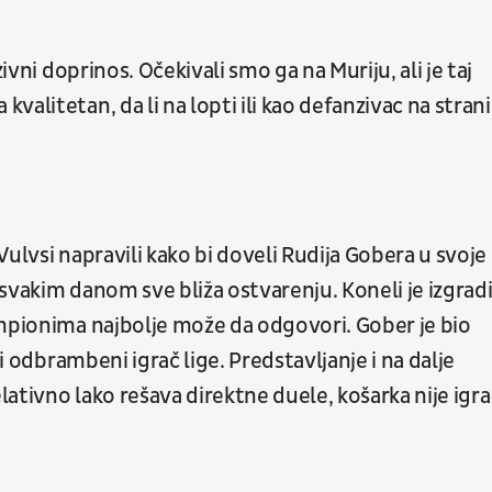
ivni doprinos. Očekivali smo ga na Muriju, ali je taj
alitetan, da li na lopti ili kao defanzivac na strani
 Vulvsi napravili kako bi doveli Rudija Gobera u svoje
e svakim danom sve bliža ostvarenju. Koneli je izgrad
ampionima najbolje može da odgovori. Gober je bio
ji odbrambeni igrač lige. Predstavljanje i na dalje
ativno lako rešava direktne duele, košarka nije igra