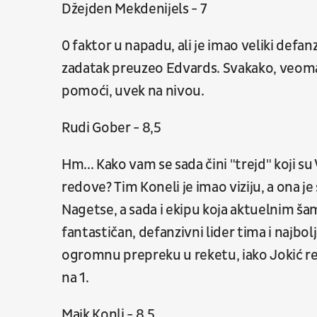
Džejden Mekdenijels - 7
0 faktor u napadu, ali je imao veliki defanz
zadatak preuzeo Edvards. Svakako, veoma kv
pomoći, uvek na nivou.
Rudi Gober - 8,5
Hm... Kako vam se sada čini "trejd" koji su
redove? Tim Koneli je imao viziju, a ona j
Nagetse, a sada i ekipu koja aktuelnim š
fantastičan, defanzivni lider tima i najbol
ogromnu prepreku u reketu, iako Jokić rel
na 1.
Majk Konli - 8,5