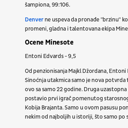
šampiona, 99:106.
Denver
ne uspeva da pronađe "brzinu" koja 
promeni, gladna i talentovana ekipa Mine
Ocene Minesote
Entoni Edvards - 9,5
Od penzionisanja Majkl Džordana, Entoni 
Sinoćnja utakmica samo je nova potvrda 
ovo sa samo 22 godine. Druga uzastopna ut
postavio prvi igrač pomenutog starosnog 
Kobija Brajanta. Samo u ovom pasusu pom
nekim od najboljih u istoriji, što samo po