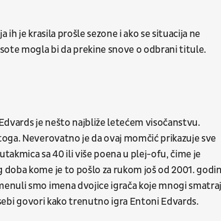
ih je krasila prošle sezone i ako se situacija ne
sote mogla bi da prekine snove o odbrani titule.
Edvards je nešto najbliže letećem visočanstvu.
toga. Neverovatno je da ovaj momčić prikazuje sve
akmica sa 40 ili više poena u plej-ofu, čime je
doba kome je to pošlo za rukom još od 2001. godin
enuli smo imena dvojice igrača koje mnogi smatra
 sebi govori kako trenutno igra Entoni Edvards.