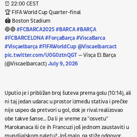
⏰ 22:00 CEST
🏆 FIFA World Cup Quarter-final
🏟 Boston Stadium
🔵🔴
#FCBARCA2025
#BARCA
#BARÇA
#FCBARCELONA
#ForçaBarça
#ViscaBarca
#Visçaelbarça
#FIFAWorldCup
@Viscaelbarcact
pic.twitter.com/U0G0ztnQGT
— Visça El Barça
(@Viscaelbarcact)
July 9, 2026
Uputio je i približan broj šuteva prema golu (10:14), ali
ni taj jedan udarac u prostor između stativa i prečke
nije uspeo da pretvori u gol, dok je rival realizovao
obe takve šanse...
Da li je vreme za "osvetu"
Marokanaca ili će ih Francuzi još jednom zaustaviti u
mundijalskom naletu? Još malo, pa stiže odgovor.