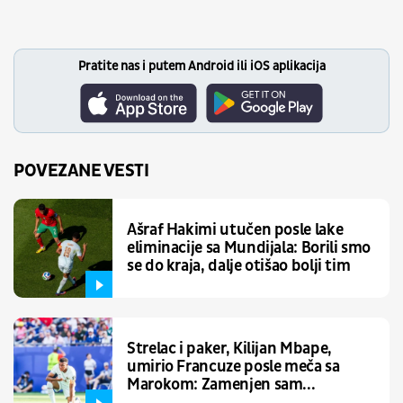
Pratite nas i putem Android ili iOS aplikacija
POVEZANE VESTI
Ašraf Hakimi utučen posle lake
eliminacije sa Mundijala: Borili smo
se do kraja, dalje otišao bolji tim
Strelac i paker, Kilijan Mbape,
umirio Francuze posle meča sa
Marokom: Zamenjen sam...