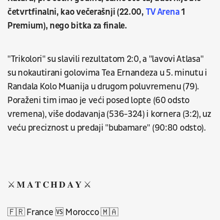
četvrtfinalni, kao večerašnji (22.00,
TV Arena
1
Premium), nego bitka za finale.
"Trikolori" su slavili rezultatom 2:0, a "lavovi Atlasa"
su nokautirani golovima Tea Ernandeza u 5. minutu i
Randala Kolo Muanija u drugom poluvremenu (79).
Poraženi tim imao je veći posed lopte (60 odsto
vremena), više dodavanja (536-324) i kornera (3:2), uz
veću preciznost u predaji "bubamare" (90:80 odsto).
⚔️ 𝐌 𝐀 𝐓 𝐂 𝐇 𝐃 𝐀 𝐘 ⚔️
🇫🇷 France 🆚 Morocco 🇲🇦