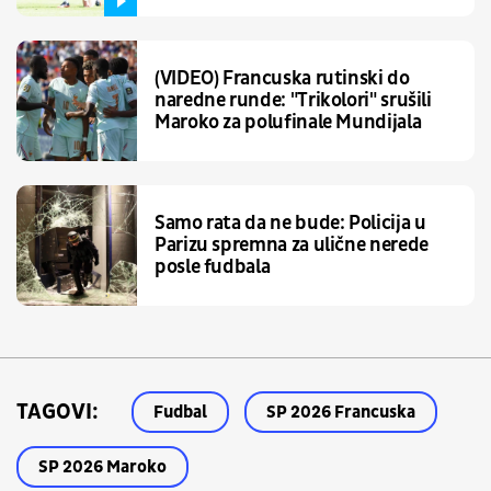
(VIDEO) Francuska rutinski do
naredne runde: "Trikolori" srušili
Maroko za polufinale Mundijala
Samo rata da ne bude: Policija u
Parizu spremna za ulične nerede
posle fudbala
TAGOVI:
Fudbal
SP 2026 Francuska
SP 2026 Maroko