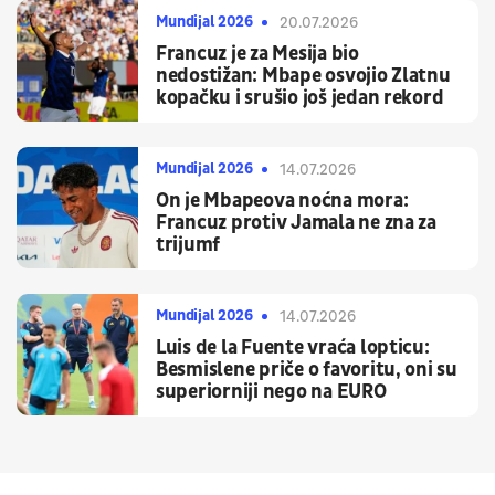
Mundijal 2026
20.07.2026
Francuz je za Mesija bio
nedostižan: Mbape osvojio Zlatnu
kopačku i srušio još jedan rekord
Mundijal 2026
14.07.2026
On je Mbapeova noćna mora:
Francuz protiv Jamala ne zna za
trijumf
Mundijal 2026
14.07.2026
Luis de la Fuente vraća lopticu:
Besmislene priče o favoritu, oni su
superiorniji nego na EURO