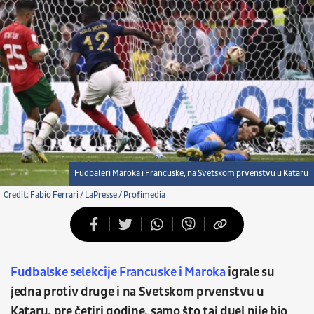
Fudbaleri Maroka i Francuske, na Svetskom prvenstvu u Kataru
Credit: Fabio Ferrari / LaPresse / Profimedia
Fudbalske selekcije Francuske
i Maroka
igrale su
jedna protiv druge i na Svetskom prvenstvu u
Kataru, pre četiri godine, samo što taj duel nije bio