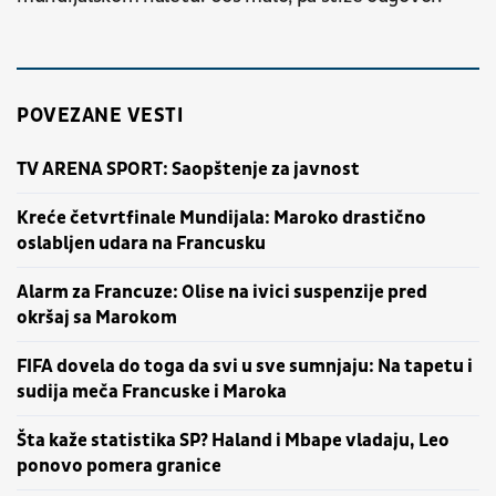
POVEZANE VESTI
TV ARENA SPORT: Saopštenje za javnost
Kreće četvrtfinale Mundijala: Maroko drastično
oslabljen udara na Francusku
Alarm za Francuze: Olise na ivici suspenzije pred
okršaj sa Marokom
FIFA dovela do toga da svi u sve sumnjaju: Na tapetu i
sudija meča Francuske i Maroka
Šta kaže statistika SP? Haland i Mbape vladaju, Leo
ponovo pomera granice