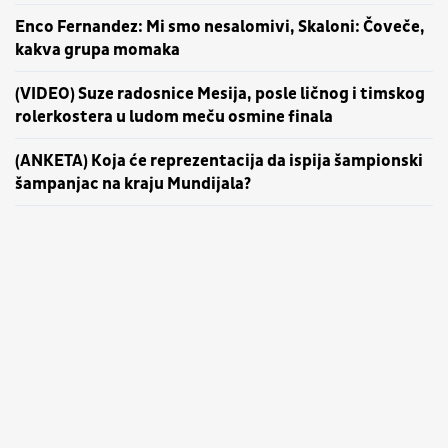
Enco Fernandez: Mi smo nesalomivi, Skaloni: Čoveče,
kakva grupa momaka
(VIDEO) Suze radosnice Mesija, posle ličnog i timskog
rolerkostera u ludom meču osmine finala
(ANKETA) Koja će reprezentacija da ispija šampionski
šampanjac na kraju Mundijala?