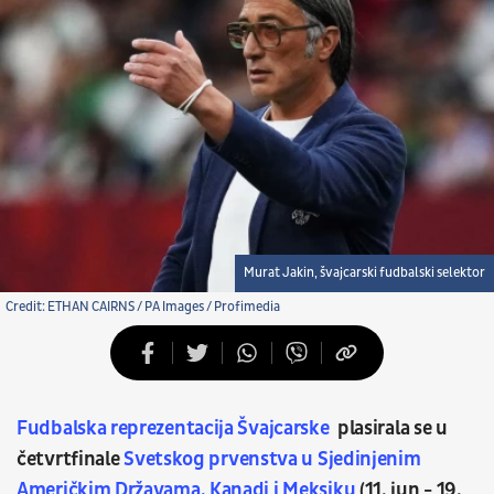
Murat Jakin, švajcarski fudbalski selektor
Credit: ETHAN CAIRNS / PA Images / Profimedia
Fudbalska reprezentacija Švajcarske
plasirala se u
četvrtfinale
Svetskog prvenstva u Sjedinjenim
Američkim Državama, Kanadi i Meksiku
(11. jun - 19.