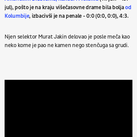
jul), pošto je na kraju višečasovne drame bila bolja
od
Kolumbije
, izbacivši je na penale - 0:0 (0:0, 0:0), 4:3.
Njen selektor Murat Jakin delovao je posle meča kao
neko kome je pao ne kamen nego stenčuga sa grudi.