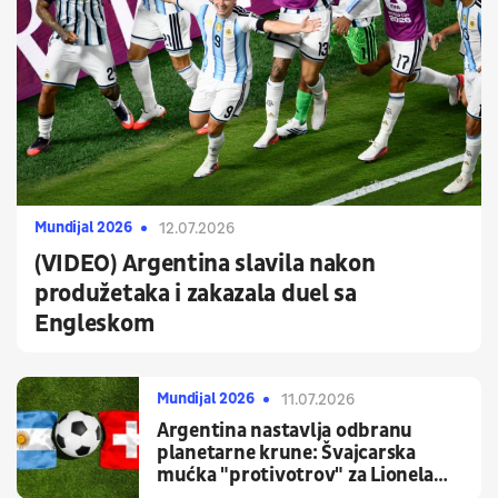
Mundijal 2026
12.07.2026
(VIDEO) Argentina slavila nakon
produžetaka i zakazala duel sa
Engleskom
Mundijal 2026
11.07.2026
Argentina nastavlja odbranu
planetarne krune: Švajcarska
mućka "protivotrov" za Lionela
Mesija