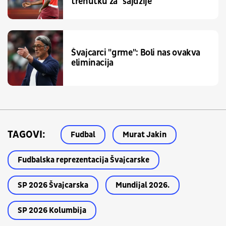
trenutku za "sajdžije"
Švajcarci "grme": Boli nas ovakva
eliminacija
TAGOVI:
Fudbal
Murat Jakin
Fudbalska reprezentacija Švajcarske
SP 2026 Švajcarska
Mundijal 2026.
SP 2026 Kolumbija