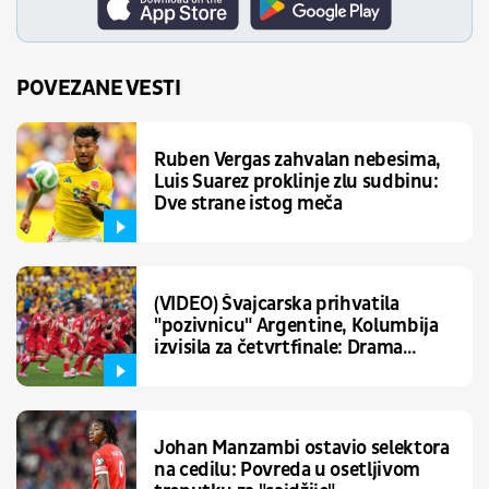
POVEZANE VESTI
Ruben Vergas zahvalan nebesima,
Luis Suarez proklinje zlu sudbinu:
Dve strane istog meča
(VIDEO) Švajcarska prihvatila
"pozivnicu" Argentine, Kolumbija
izvisila za četvrtfinale: Drama
rešena penal ruletom
Johan Manzambi ostavio selektora
na cedilu: Povreda u osetljivom