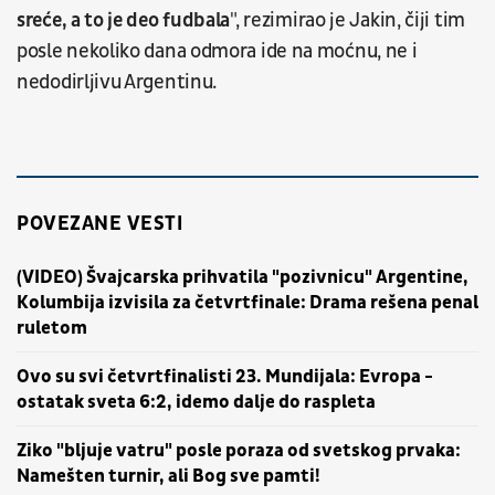
sreće, a to je deo fudbala
", rezimirao je Jakin, čiji tim
posle nekoliko dana odmora ide na moćnu, ne i
nedodirljivu Argentinu.
POVEZANE VESTI
(VIDEO) Švajcarska prihvatila "pozivnicu" Argentine,
Kolumbija izvisila za četvrtfinale: Drama rešena penal
ruletom
Ovo su svi četvrtfinalisti 23. Mundijala: Evropa -
ostatak sveta 6:2, idemo dalje do raspleta
Ziko "bljuje vatru" posle poraza od svetskog prvaka:
Namešten turnir, ali Bog sve pamti!