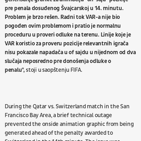
pre penala dosuđenog Švajcarskoj u 14. minutu.
Problem je brzo rešen. Radni tok VAR-a nije bio
pogođen ovim problemom i pratio je normalnu
proceduru u proveri odluke na terenu. Linije koje je
VAR koristio za proveru pozicije relevantnih igrača
nisu pokazale napadača u of sajdu u nijednom od dva
slučaja neposredno pre donošenja odluke o
penalu",
stoji u saopštenju FIFA.
During the Qatar vs. Switzerland match in the San
Francisco Bay Area, a brief technical outage
prevented the onside animation graphic from being
generated ahead of the penalty awarded to