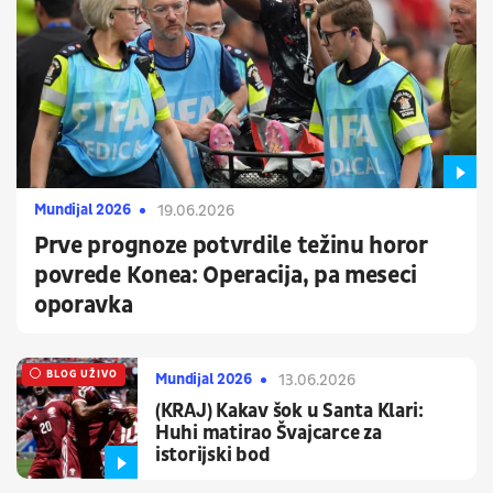
Mundijal 2026
19.06.2026
Prve prognoze potvrdile težinu horor
povrede Konea: Operacija, pa meseci
oporavka
UŽIVO
BLOG UŽIVO
Mundijal 2026
13.06.2026
(KRAJ) Kakav šok u Santa Klari:
Huhi matirao Švajcarce za
istorijski bod