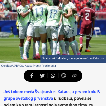
Švajcarski fudbaleri, slave gol u meču sa Katarom
Credit: AA/ABACA / Abaca Press / Profimedia
Još tokom meča Švajcarske
i Katara,
u prvom kolu B
grupe Svetskog prvenstva
u fudbalu, povela se
polemika o regularnosti gola evropskog tima, za