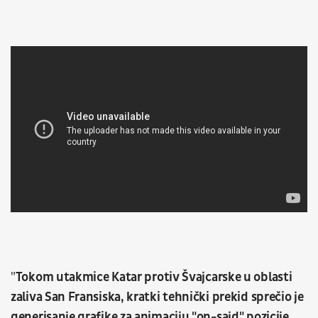
"
Tokom utakmice Katar protiv Švajcarske u oblasti
zaliva San Fransiska, kratki tehnički prekid sprečio je
generisanje grafike za animaciju "on-sajd" pozicije