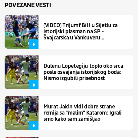
POVEZANE VESTI
(VIDEO) Trijumf BiH u Sijetlu za
istorijski plasman na SP -
Švajcarska u Vankuveru
zacementirala lidersku poziciju
Đulenu Lopetegiju toplo oko srca
posle osvajanja istorijskog boda:
Nismo izgubili prisebnost
Murat Jakin vidi dobre strane
remija sa "malim" Katarom: Igrali
smo kako sam zamišljao