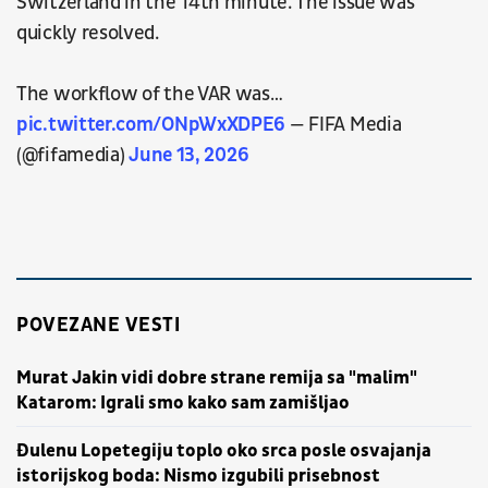
Switzerland in the 14th minute. The issue was
quickly resolved.
The workflow of the VAR was…
pic.twitter.com/ONpWxXDPE6
— FIFA Media
(@fifamedia)
June 13, 2026
POVEZANE VESTI
Murat Jakin vidi dobre strane remija sa "malim"
Katarom: Igrali smo kako sam zamišljao
Đulenu Lopetegiju toplo oko srca posle osvajanja
istorijskog boda: Nismo izgubili prisebnost