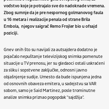
vođstvo koje je potrajalo sve do nadoknade vremena.
Zbog sumnje da je pre nespornog golmanovog faula
u 16 metara i realizacije penala od strane Brila
Embola, njegov saigrač Remo Frojler bio u ofsajd
poziciji.
Gnev onih što su navijali za autsajdera dodatno je
pojačalo nepuštanje televizijskog snimka pomenute
situacije u TV prenosu, jer su gledaoci ostali uskraćeni
za sliku i sopstvene zaključke, odnosni javno
objašnjenje sudije. Umesto da bude ispunjena jedna
od osnovnih obaveza emitera, u sadejstvu sa VAR
sobom, samo je Said Martinez, posle trominutne
analize snimka priznao pogopdak "sajdžija".