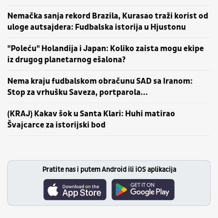
Nemačka sanja rekord Brazila, Kurasao traži korist od
uloge autsajdera: Fudbalska istorija u Hjustonu
"Poleću" Holandija i Japan: Koliko zaista mogu ekipe
iz drugog planetarnog ešalona?
Nema kraju fudbalskom obračunu SAD sa Iranom:
Stop za vrhušku Saveza, portparola...
(KRAJ) Kakav šok u Santa Klari: Huhi matirao
Švajcarce za istorijski bod
Pratite nas i putem Android ili iOS aplikacija