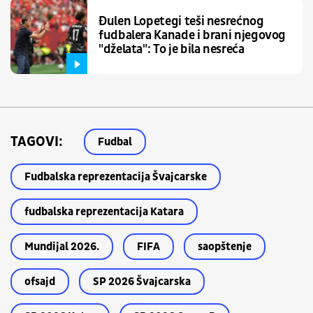
Đulen Lopetegi teši nesrećnog
fudbalera Kanade i brani njegovog
"dželata": To je bila nesreća
TAGOVI:
Fudbal
Fudbalska reprezentacija Švajcarske
fudbalska reprezentacija Katara
Mundijal 2026.
FIFA
saopštenje
ofsajd
SP 2026 Švajcarska