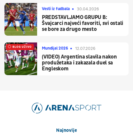
Vesti iz fudbala
30.04.2026
PREDSTAVLJAMO GRUPU B:
Švajcarci najveći favoriti, svi ostali
se bore za drugo mesto
UŽIVO
BLOG UŽIVO
Mundijal 2026
12.07.2026
(VIDEO) Argentina slavila nakon
produžetaka i zakazala duel sa
Engleskom
Najnovije