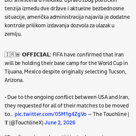
biti smeštena u Meksiku. Upravo zbog političkih
tenzija između dve države i aktuelne bezbednosne
situacije, američka administracija najavila je dodatne
kontrole prilikom izdavanja dozvola za ulazak u
zemlju.
🇮🇷🚨 𝗢𝗙𝗙𝗜𝗖𝗜𝗔𝗟: FIFA have confirmed that Iran
will be holding their base camp for the World Cup in
Tijuana, Mexico despite originally selecting Tucson,
Arizona.
• Due to the ongoing conflict between USA and Iran,
they requested for all of their matches to be moved
to…
pic.twitter.com/05M1g4ZgVo
— The Touchline |
𝐓 (@TouchlineX)
June 2, 2026