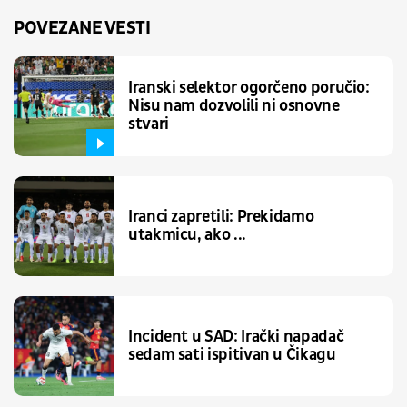
POVEZANE VESTI
Iranski selektor ogorčeno poručio:
Nisu nam dozvolili ni osnovne
stvari
Iranci zapretili: Prekidamo
utakmicu, ako ...
Incident u SAD: Irački napadač
sedam sati ispitivan u Čikagu