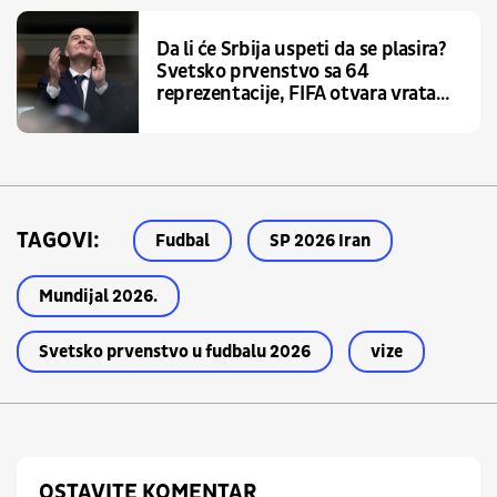
Da li će Srbija uspeti da se plasira?
Svetsko prvenstvo sa 64
reprezentacije, FIFA otvara vrata
najvećoj promeni
TAGOVI:
Fudbal
SP 2026 Iran
Mundijal 2026.
Svetsko prvenstvo u fudbalu 2026
vize
OSTAVITE KOMENTAR