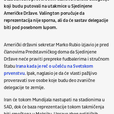
koji budu putovali na utakmice u Sjedinjene
Američke Države. Vašington poručuje da
reprezentacija nije sporna, ali da će sastav delegacije
biti pod posebnom lupom.
Američki državni sekretar Marko Rubio izjavio je pred
članovima Predstavničkog doma da Sjedinjene
Države neće praviti prepreke fudbalerima i stručnom
štabu
Irana kada je reč o učešću na Svetskom
prvenstvu
. Ipak, naglasio je da će vlasti pažljivo
proveravati sve osobe koje budu deo zvanične
delegacije te zemlje.
Iran će tokom Mundijala nastupati na stadionima u
SAD, dok će baza reprezentacije tokom takmičenja