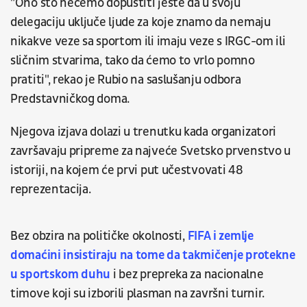
"Ono što nećemo dopustiti jeste da u svoju
delegaciju uključe ljude za koje znamo da nemaju
nikakve veze sa sportom ili imaju veze s IRGC-om ili
sličnim stvarima, tako da ćemo to vrlo pomno
pratiti", rekao je Rubio na saslušanju odbora
Predstavničkog doma.
Njegova izjava dolazi u trenutku kada organizatori
završavaju pripreme za najveće Svetsko prvenstvo u
istoriji, na kojem će prvi put učestvovati 48
reprezentacija.
Bez obzira na političke okolnosti,
FIFA i zemlje
domaćini insistiraju na tome da takmičenje protekne
u sportskom duhu
i bez prepreka za nacionalne
timove koji su izborili plasman na završni turnir.