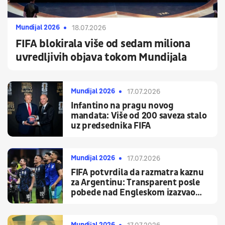
Mundijal 2026
18.07.2026
FIFA blokirala više od sedam miliona
uvredljivih objava tokom Mundijala
Mundijal 2026
17.07.2026
Infantino na pragu novog
mandata: Više od 200 saveza stalo
uz predsednika FIFA
Mundijal 2026
17.07.2026
FIFA potvrdila da razmatra kaznu
za Argentinu: Transparent posle
pobede nad Engleskom izazvao
političku buru
Mundijal 2026