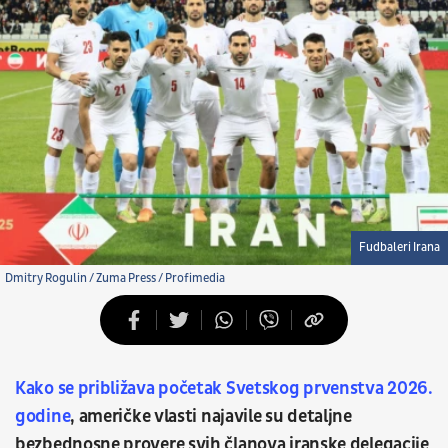
Fudbaleri Irana
Dmitry Rogulin / Zuma Press / Profimedia
Kako se približava početak Svetskog prvenstva 2026.
godine
, američke vlasti najavile su detaljne
bezbednosne provere svih članova iranske delegacije