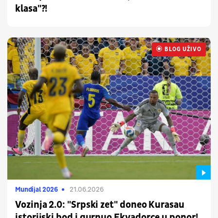
klasa"?!
BLOG UŽIVO
UŽIVO
Mundijal 2026
21.06.2026
Vozinja 2.0: "Srpski zet" doneo Kurasau
istorijski bod i gurnuo Ekvadorce u ponor!