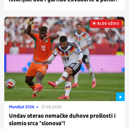
BLOG UŽIVO
UŽIVO
Mundijal 2026
21.06.2026
Undav oterao nemačke duhove prošlosti i
slomio srca "slonova"!