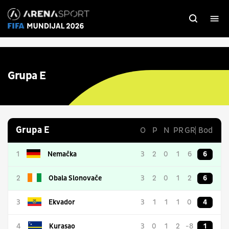
Grupa E
Grupa E
O
P
N
PR
GR
Bod
1
Nemačka
3
2
0
1
6
6
2
Obala Slonovače
3
2
0
1
2
6
3
Ekvador
3
1
1
1
0
4
4
Kurasao
3
0
1
2
-8
1