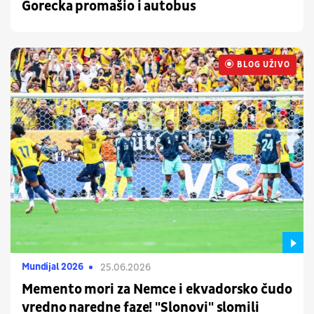
Gorecka promašio i autobus
BLOG UŽIVO
UŽIVO
Mundijal 2026
25.06.2026
Memento mori za Nemce i ekvadorsko čudo
vredno naredne faze! "Slonovi" slomili