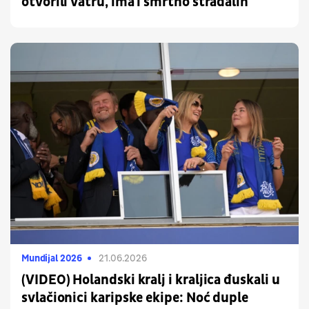
otvorili vatru, ima i smrtno stradalih
Mundijal 2026
21.06.2026
(VIDEO) Holandski kralj i kraljica đuskali u
svlačionici karipske ekipe: Noć duple