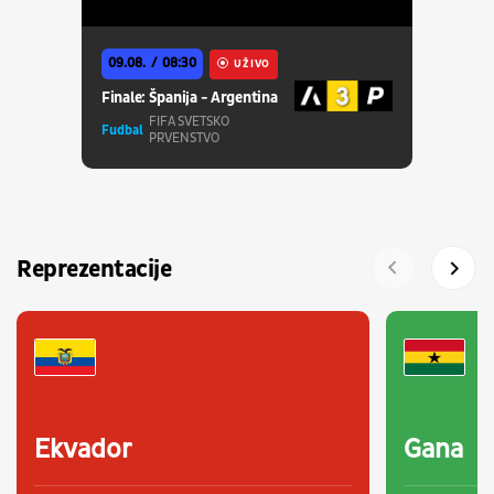
09.08.
08:30
UŽIVO
Finale: Španija - Argentina
FIFA SVETSKO
Fudbal
PRVENSTVO
Reprezentacije
Ekvador
Gana