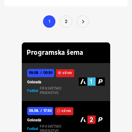
1
2
Programska šema
09.08.
00:30
UŽIVO
Goleada
FIFA SVETSKO
Fudbal
PRVENSTVO
09.08.
17:30
UŽIVO
Goleada
FIFA SVETSKO
Fudbal
PRVENSTVO