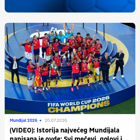
Mundijal 2026
20.07.2026
(VIDEO): Istorija najvećeg Mundijala
napisana je ovde: Svi mečevi, golovi i