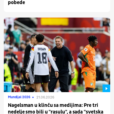
pobede
Mundijal 2026
21.06.2026
Nagelsman u klinču sa medijima: Pre tri
nedelje smo bili u "rasulu", a sada "svetska