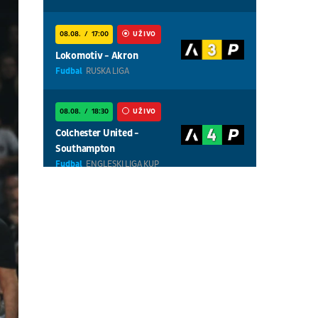
08.08.
17:00
UŽIVO
Lokomotiv - Akron
Fudbal
RUSKA LIGA
08.08.
18:30
UŽIVO
Colchester United -
Southampton
Fudbal
ENGLESKI LIGA KUP
08.08.
16:00
UŽIVO
Ipswich - Rayo Vallecano
Fudbal
PRIJATELJSKE UTAKMICE
08.08.
18:30
UŽIVO
Centralni teren, dan 7,