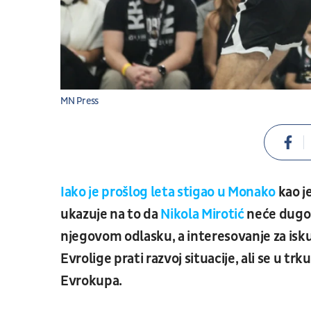
MN Press
Iako je prošlog leta stigao u Monako
kao j
ukazuje na to da
Nikola Mirotić
neće dugo 
njegovom odlasku, a interesovanje za isku
Evrolige prati razvoj situacije, ali se u tr
Evrokupa.