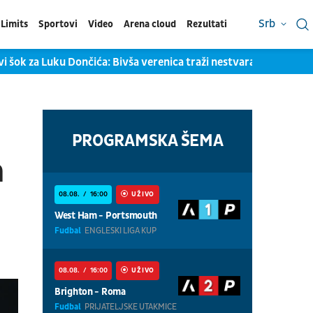
Srb
Limits
Sportovi
Video
Arena cloud
Rezultati
i šok za Luku Dončića: Bivša verenica traži nestvaran novac
PROGRAMSKA ŠEMA
a
08.08.
16:00
UŽIVO
West Ham - Portsmouth
Fudbal
ENGLESKI LIGA KUP
08.08.
16:00
UŽIVO
Brighton - Roma
Fudbal
PRIJATELJSKE UTAKMICE