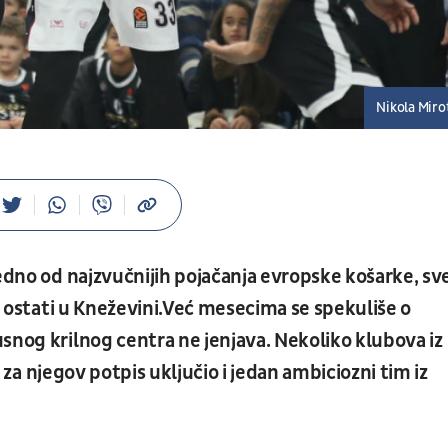
Nikola Miro
edno od najzvučnijih pojačanja evropske košarke, sv
ostati u Kneževini.Već mesecima se spekuliše o
snog krilnog centra ne jenjava. Nekoliko klubova iz
ku za njegov potpis uključio i jedan ambiciozni tim iz