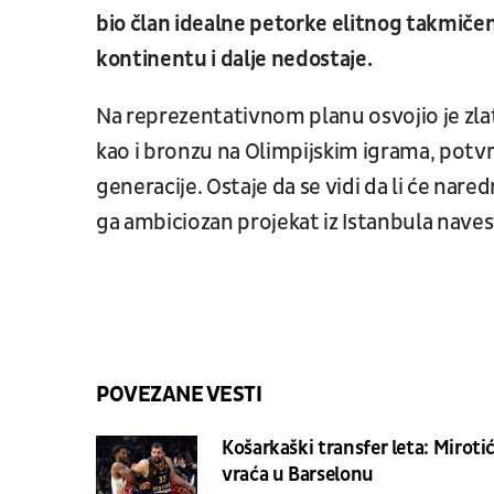
bio član idealne petorke elitnog takmičenj
kontinentu i dalje nedostaje.
Na reprezentativnom planu osvojio je zl
kao i bronzu na Olimpijskim igrama, potvr
generacije. Ostaje da se vidi da li će nare
ga ambiciozan projekat iz Istanbula navest
POVEZANE VESTI
Košarkaški transfer leta: Mirotić
vraća u Barselonu