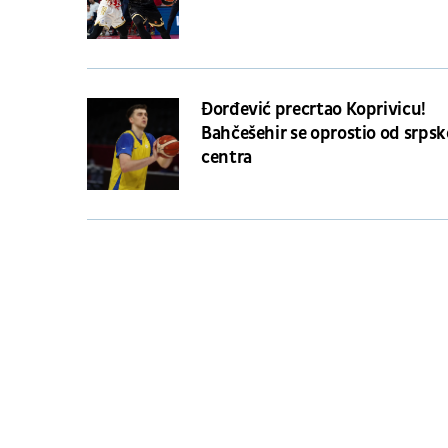
Đorđević precrtao Koprivicu!
Bahčešehir se oprostio od srps
centra