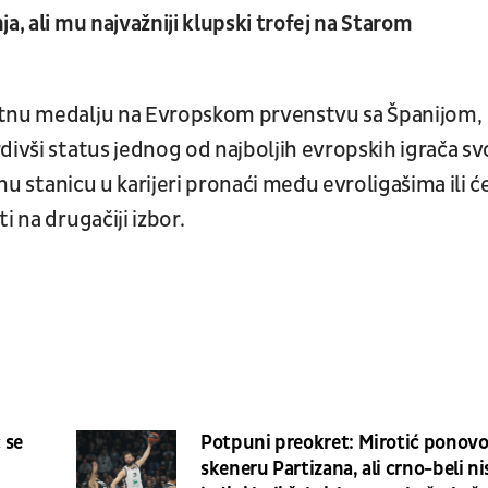
a, ali mu najvažniji klupski trofej na Starom
atnu medalju na Evropskom prvenstvu sa Španijom,
divši status jednog od najboljih evropskih igrača sv
dnu stanicu u karijeri pronaći među evroligašima ili ć
i na drugačiji izbor.
 se
Potpuni preokret: Mirotić ponovo
skeneru Partizana, ali crno-beli ni