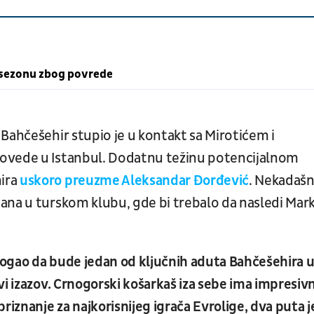
 sezonu zbog povrede
Bahčešehir stupio je u kontakt sa Mirotićem i
dovede u Istanbul. Dodatnu težinu potencijalnom
ira
uskoro preuzme Aleksandar Đorđević
. Nekadašn
ana u turskom klubu, gde bi trebalo da nasledi Mar
ogao da bude jedan od ključnih aduta Bahčešehira 
vi izazov. Crnogorski košarkaš iza sebe ima impresiv
riznanje za najkorisnijeg igrača Evrolige, dva puta j