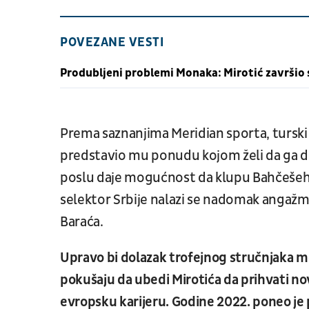
POVEZANE VESTI
Produbljeni problemi Monaka: Mirotić završio
Prema saznanjima Meridian sporta, turski 
predstavio mu ponudu kojom želi da ga 
poslu daje mogućnost da klupu Bahčešeh
selektor Srbije nalazi se nadomak angažm
Baraća.
Upravo bi dolazak trofejnog stručnjaka m
pokušaju da ubedi Mirotića da prihvati no
evropsku karijeru. Godine 2022. poneo je p