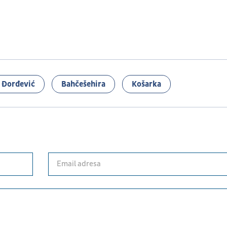
 Đorđević
Bahčešehira
Košarka