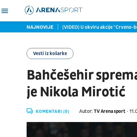
rači žele u žensku košarku
NAJNOVIJE
(VIDEO) U okviru akcije "Crveno-b
Vesti iz košarke
Bahčešehir sprem
je Nikola Mirotić
Autor:
TV Arena sport
11.
KOMENTARI (0)