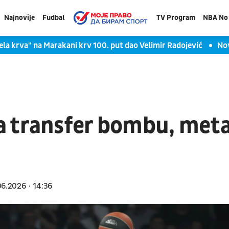
Najnovije
Fudbal
TV Program
NBA No 
ela krva" na Marakani krv 100. put dao Velimir Radojević
Nov
a transfer bombu, met
06.2026
14:36