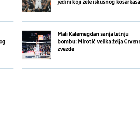
jedini koji žele iskusnog košarkaš
Mali Kalemegdan sanja letnju
kog
bombu: Mirotić velika želja Crven
zvezde