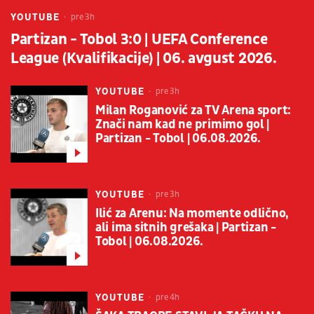
YOUTUBE
pre 3h
Partizan - Tobol 3:0 | UEFA Conference
League (Kvalifikacije) | 06. avgust 2026.
YOUTUBE
pre 3h
Milan Roganović za TV Arena sport:
Znači nam kad ne primimo gol |
Partizan - Tobol | 06.08.2026.
YOUTUBE
pre 3h
Ilić za Arenu: Na momente odlično,
ali ima sitnih grešaka | Partizan -
Tobol | 06.08.2026.
YOUTUBE
pre 4h