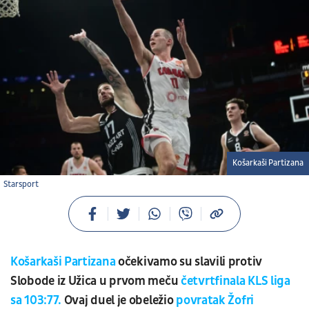
Košarkaši Partizana
Starsport
Košarkaši Partizana
očekivamo su slavili protiv
Slobode iz Užica u prvom meču
četvrtfinala KLS liga
sa 103:77.
Ovaj duel je obeležio
povratak Žofri