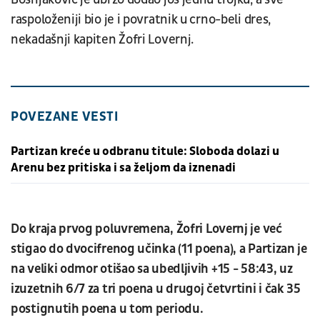
raspoloženiji bio je i povratnik u crno-beli dres,
nekadašnji kapiten Žofri Lovernj.
POVEZANE VESTI
Partizan kreće u odbranu titule: Sloboda dolazi u
Arenu bez pritiska i sa željom da iznenadi
Do kraja prvog poluvremena, Žofri Lovernj je već
stigao do dvocifrenog učinka (11 poena), a Partizan je
na veliki odmor otišao sa ubedljivih +15 - 58:43, uz
izuzetnih 6/7 za tri poena u drugoj četvrtini i čak 35
postignutih poena u tom periodu.