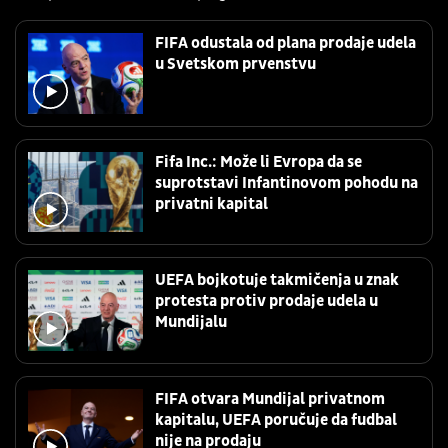
FIFA odustala od plana prodaje udela
u Svetskom prvenstvu
Fifa Inc.: Može li Evropa da se
suprotstavi Infantinovom pohodu na
privatni kapital
UEFA bojkotuje takmičenja u znak
protesta protiv prodaje udela u
Mundijalu
FIFA otvara Mundijal privatnom
kapitalu, UEFA poručuje da fudbal
nije na prodaju