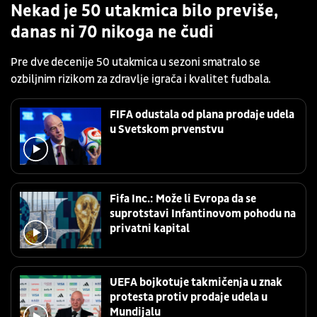
Nekad je 50 utakmica bilo previše,
danas ni 70 nikoga ne čudi
Pre dve decenije 50 utakmica u sezoni smatralo se
ozbiljnim rizikom za zdravlje igrača i kvalitet fudbala.
FIFA odustala od plana prodaje udela
u Svetskom prvenstvu
Fifa Inc.: Može li Evropa da se
suprotstavi Infantinovom pohodu na
privatni kapital
UEFA bojkotuje takmičenja u znak
protesta protiv prodaje udela u
Mundijalu