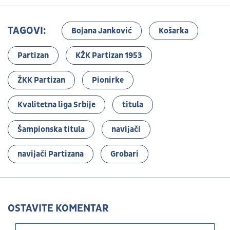
TAGOVI:
Bojana Janković
Košarka
Partizan
KŽK Partizan 1953
ŽKK Partizan
Pionirke
Kvalitetna liga Srbije
titula
Šampionska titula
navijači
navijači Partizana
Grobari
OSTAVITE KOMENTAR