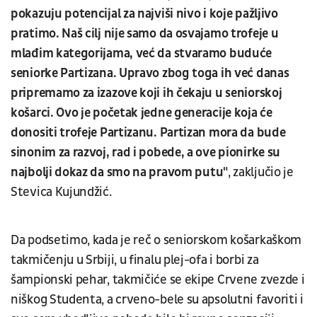
pokazuju potencijal za najviši nivo i koje pažljivo
pratimo. Naš cilj nije samo da osvajamo trofeje u
mlađim kategorijama, već da stvaramo buduće
seniorke Partizana. Upravo zbog toga ih već danas
pripremamo za izazove koji ih čekaju u seniorskoj
košarci. Ovo je početak jedne generacije koja će
donositi trofeje Partizanu. Partizan mora da bude
sinonim za razvoj, rad i pobede, a ove pionirke su
najbolji dokaz da smo na pravom putu"
, zaključio je
Stevica Kujundžić.
Da podsetimo, kada je reč o seniorskom košarkaškom
takmičenju u Srbiji, u finalu plej-ofa i borbi za
šampionski pehar, takmičiće se ekipe Crvene zvezde i
niškog Studenta, a crveno-bele su apsolutni favoriti i