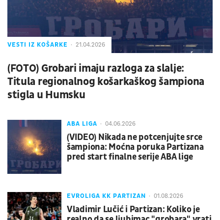
VESTI IZ KOŠARKE
21.04.2026
(FOTO) Grobari imaju razloga za slalje:
Titula regionalnog košarkaškog šampiona
stigla u Humsku
ABA LIGA
04.06.2026
(VIDEO) Nikada ne potcenjujte srce
šampiona: Moćna poruka Partizana
pred start finalne serije ABA lige
EVROLIGA KK PARTIZAN
01.08.2026
Vladimir Lučić i Partizan: Koliko je
realno da se ljubimac "grobara" vrati