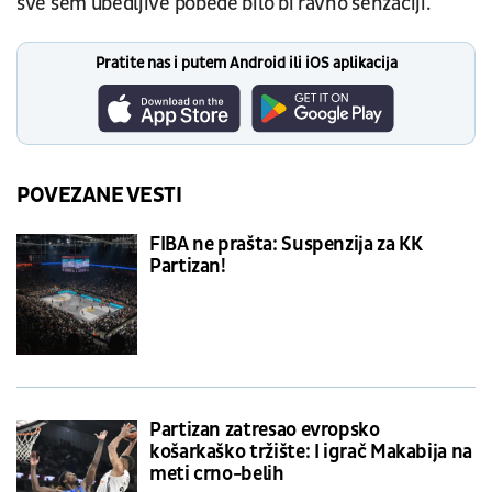
sve sem ubedljive pobede bilo bi ravno senzaciji.
Pratite nas i putem Android ili iOS aplikacija
POVEZANE VESTI
FIBA ne prašta: Suspenzija za KK
Partizan!
Partizan zatresao evropsko
košarkaško tržište: I igrač Makabija na
meti crno-belih