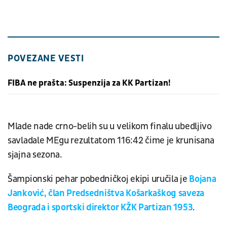
POVEZANE VESTI
FIBA ne prašta: Suspenzija za KK Partizan!
Mlade nade crno-belih su u velikom finalu ubedljivo
savladale MEgu rezultatom 116:42 čime je krunisana
sjajna sezona.
Šampionski pehar pobedničkoj ekipi uručila je
Bojana
Janković, član Predsedništva Košarkaškog saveza
Beograda i sportski direktor KŽK Partizan 1953
.