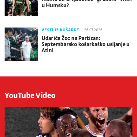
u Humsku?
VESTI IZ KOŠARKE
26.07.2026
Udariće Žoc na Partizan:
Septembarsko košarkaško usijanje u
Atini
YouTube Video