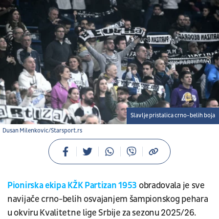
Slavlje pristalica crno-belih boja
Dusan Milenkovic/Starsport.rs
Pionirska ekipa KŽK Partizan 1953
obradovala je sve
navijače crno-belih osvajanjem šampionskog pehara
u okviru Kvalitetne lige Srbije za sezonu 2025/26.