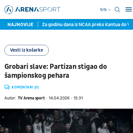
Srb
blem Partizana
NAJNOVIJE
Za godinu dana iz NCAA preko Kantua do Valensi
Vesti iz košarke
Grobari slave: Partizan stigao do
šampionskog pehara
KOMENTARI (0)
Autor:
TV Arena sport
14.04.2026
13:31