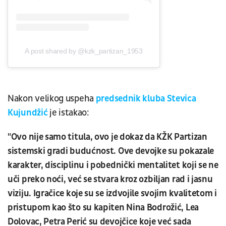
A post shared by @kzk_partizan_1953
Nakon velikog uspeha
predsednik kluba Stevica
Kujundžić
je istakao:
"Ovo nije samo titula, ovo je dokaz da KŽK Partizan
sistemski gradi budućnost. Ove devojke su pokazale
karakter, disciplinu i pobednički mentalitet koji se ne
uči preko noći, već se stvara kroz ozbiljan rad i jasnu
viziju. Igračice koje su se izdvojile svojim kvalitetom i
pristupom kao što su kapiten Nina Bodrožić, Lea
Dolovac, Petra Perić su devojčice koje već sada