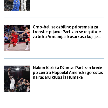
Crno-beli se ozbiljno pripremaju za
trensfer pijacu: Partizan se raspituje
za beka Armanija i košarkaša koji je
već "viđen" u Zvezdi
Nakon Karlika Džonsa: Partizan kreće
po centra Hapoela! Američki gorostas
na radaru kluba iz Humske