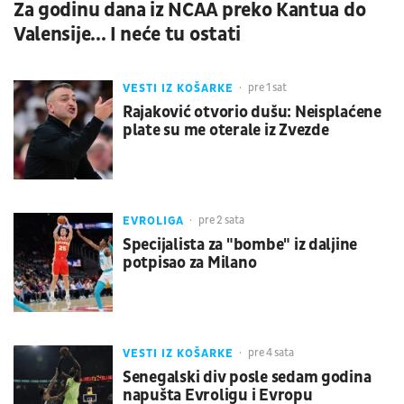
Za godinu dana iz NCAA preko Kantua do
Valensije... I neće tu ostati
VESTI IZ KOŠARKE
pre 1 sat
Rajaković otvorio dušu: Neisplaćene
plate su me oterale iz Zvezde
EVROLIGA
pre 2 sata
Specijalista za "bombe" iz daljine
potpisao za Milano
VESTI IZ KOŠARKE
pre 4 sata
Senegalski div posle sedam godina
napušta Evroligu i Evropu