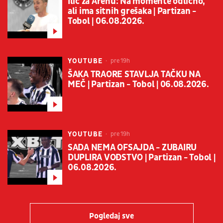
Ilić za Arenu: Na momente odlično,
ali ima sitnih grešaka | Partizan -
Tobol | 06.08.2026.
YOUTUBE
pre 19h
ŠAKA TRAORE STAVLJA TAČKU NA
MEČ | Partizan - Tobol | 06.08.2026.
YOUTUBE
pre 19h
SADA NEMA OFSAJDA - ZUBAIRU
DUPLIRA VOĐSTVO | Partizan - Tobol |
06.08.2026.
Pogledaj sve