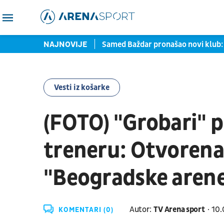
rtu zaustavljene u Torontu
NAJNOVIJE
Samed Baždar pronašao novi klub: 
Vesti iz košarke
(FOTO) "Grobari"
treneru: Otvorena 
"Beogradske aren
Autor:
TV Arena sport
10.
KOMENTARI (0)