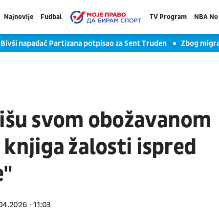
Najnovije
Fudbal
TV Program
NBA No 
Bivši napadač Partizana potpisao za Sent Truden
Zbog migra
 pišu svom obožavanom
knjiga žalosti ispred
e"
04.2026
11:03