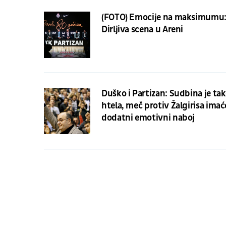
(FOTO) Emocije na maksimumu
Dirljiva scena u Areni
Duško i Partizan: Sudbina je ta
htela, meč protiv Žalgirisa imaće
dodatni emotivni naboj