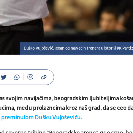
Duško Vujošević, jedan od najvećih trenera u istoriji KK Parti
s svojim navijačima, beogradskim ljubiteljima koša
učima, među prolazncima kroz naš grad, da se ceo d
 preminulom Dušku Vujoševiću.