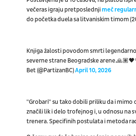
Postavljena je u 10 časova, na platou isp
večeras igraju pretposlednji
meč regularn
do početka duela sa litvaniskim timom (2
Knjiga žalosti povodom smrti legendarno
severne strane Beogradske arene.🙏🏽
Bet (@PartizanBC)
April 10, 2026
"Grobari" su tako dobili priliku da i mim
značili lik i delo trofejnog i, u odnosu n
trenera. Specifinih postulata i metoda ra