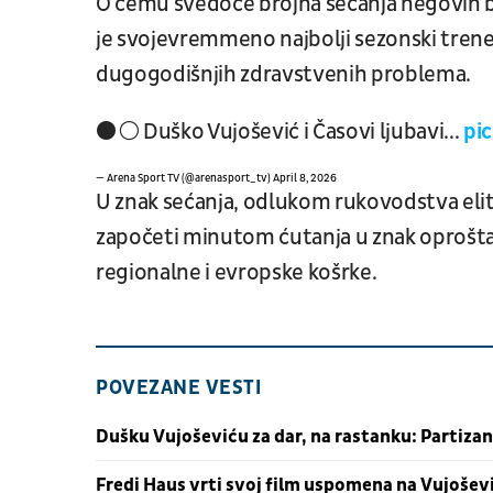
O čemu svedoče brojna sećanja negovih bi
je svojevremmeno najbolji sezonski trener
dugogodišnjih zdravstvenih problema.
⚫️⚪️ Duško Vujošević i Časovi ljubavi...
pi
— Arena Sport TV (@arenasport_tv)
April 8, 2026
U znak sećanja, odlukom rukovodstva elit
započeti minutom ćutanja u znak oprošta
regionalne i evropske košrke.
POVEZANE VESTI
Dušku Vujoševiću za dar, na rastanku: Partizan
Fredi Haus vrti svoj film uspomena na Vujoševi