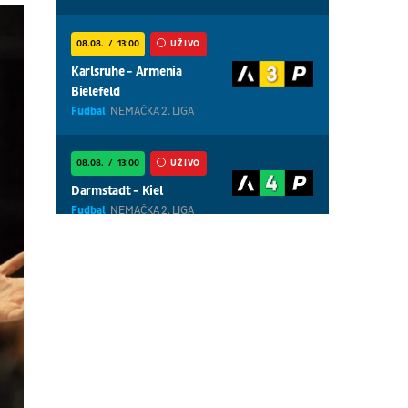
08.08.
13:00
UŽIVO
Karlsruhe - Armenia
Bielefeld
Fudbal
NEMAČKA 2. LIGA
08.08.
13:00
UŽIVO
Darmstadt - Kiel
Fudbal
NEMAČKA 2. LIGA
08.08.
01:00
UŽIVO
Centralni teren, dan 5,
popodnevna sesija
Tenis
WTA 1000 - Toronto
08.08.
01:00
UŽIVO