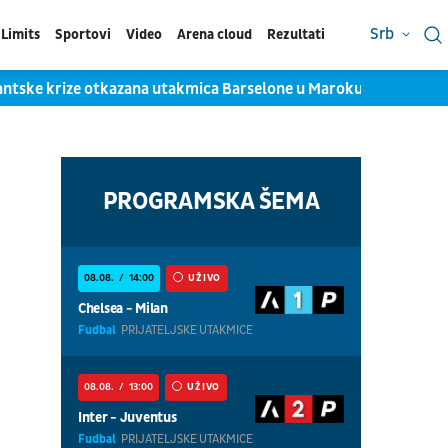
Srb
Limits
Sportovi
Video
Arena cloud
Rezultati
ntske krize otkazana utakmica Barselone u Maroku
Jokićev 
PROGRAMSKA ŠEMA
08.08.
14:00
UŽIVO
Chelsea - Milan
Fudbal
PRIJATELJSKE UTAKMICE
08.08.
13:00
UŽIVO
Inter - Juventus
Fudbal
PRIJATELJSKE UTAKMICE