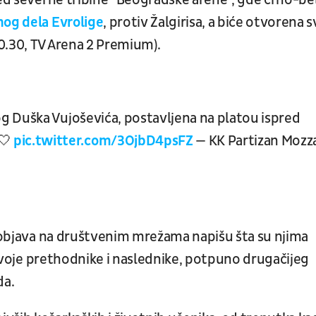
red severne tribine "Beogradske arene", gde crno-bel
og dela Evrolige
, protiv Žalgirisa, a biće otvorena 
0.30, TV Arena 2 Premium).
g Duška Vujoševića, postavljena na platou ispred
🤍
pic.twitter.com/3OjbD4psFZ
— KK Partizan Mozz
o objava na društvenim mrežama napišu šta su njima
a svoje prethodnike i naslednike, potpuno drugačijeg
da.