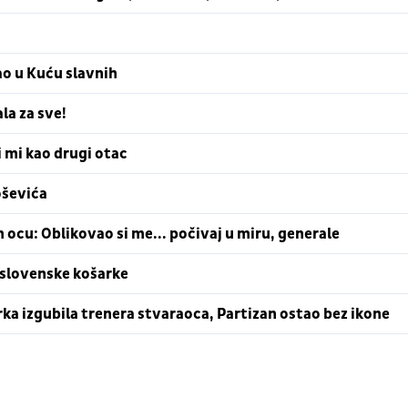
šao u Kuću slavnih
la za sve!
 mi kao drugi otac
oševića
ocu: Oblikovao si me... počivaj u miru, generale
oslovenske košarke
a izgubila trenera stvaraoca, Partizan ostao bez ikone