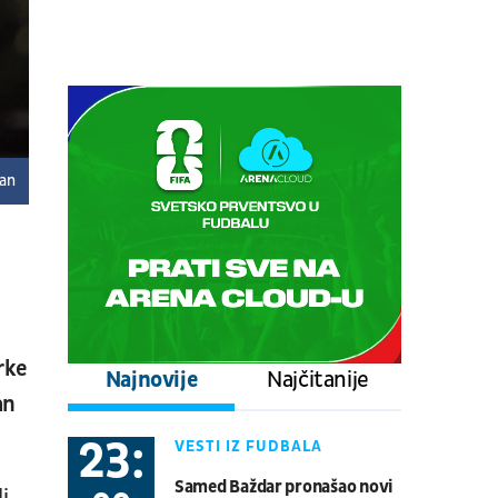
Centralni teren, dan 6,
popodnevna sesija
Tenis
ATP 1000 - Montreal
08.08.
17:00
UŽIVO
Stuttgart - Everton
Fudbal
PRIJATELJSKE UTAKMICE
zan
08.08.
17:00
UŽIVO
Schalke - Atalanta
Fudbal
PRIJATELJSKE UTAKMICE
08.08.
20:30
UŽIVO
rke
Najnovije
Najčitanije
Real Betis - Bournemouth
an
Fudbal
PRIJATELJSKE UTAKMICE
23:
VESTI IZ FUDBALA
08.08.
21:00
UŽIVO
Samed Baždar pronašao novi