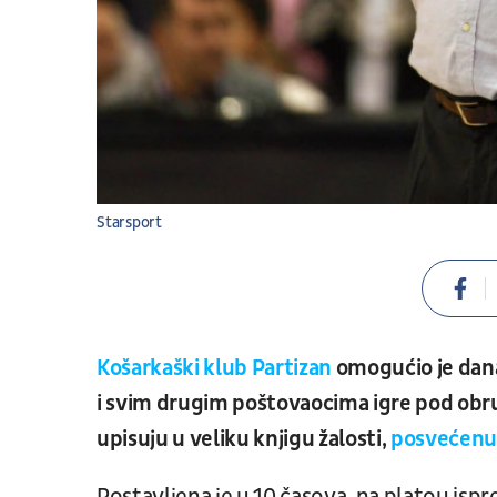
Starsport
Košarkaški klub Partizan
omogućio je dana
i svim drugim poštovaocima igre pod obr
upisuju u veliku knjigu žalosti,
posvećenu