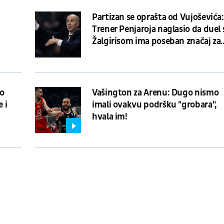
:
Partizan se oprašta od Vujoševića:
Trener Penjaroja naglasio da duel 
Žalgirisom ima poseban značaj za
navijače i klub
ko
Vašington za Arenu: Dugo nismo
 i
imali ovakvu podršku "grobara",
hvala im!