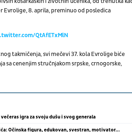
vših košarkaških i životnih učenika, od trenutka ka
 Evrolige, 8. aprila, preminuo od posledica
c.twitter.com/QtAfETxMlN
nog takmičenja, svi mečevi 37. kola Evrolige biće
ja sa cenenjim stručnjakom srpske, crnogorske,
 večeras igra za svoju dušu i svog generala
ća: Očinska figura, edukovan, svestran, motivator...