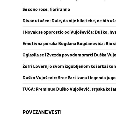
Se sono rose, fioriranno
Divac utučen: Dule, da nije bilo tebe, ne bih u
I Novak se oporostio od Vujoševića: Duško, hva
Emotivna poruka Bogdana Bogdanovića: Bio si
Oglasila se i Zvezda povodom smrti Duška Vuj
Žofri Lovernj o svom izgubljenom košarkaškom 
Duško Vujošević: Srce Partizana i legenda jug
TUGA: Preminuo Duško Vujošević, srpska košark
POVEZANE VESTI