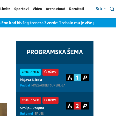
Srb
Limits
Sportovi
Video
Arena cloud
Rezultati
čno kod bivšeg trenera Zvezde: Trebalo mu je više prostora za 
PROGRAMSKA ŠEMA
07.08.
18:30
UŽIVO
Najava 4. kola
Fudbal
MOZZARTBET SUPERLIGA
07.08.
14:30
UŽIVO
Srbija - Poljska
Rukomet
EP U18