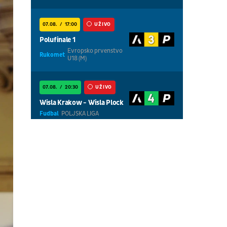
07.08.
17:00
UŽIVO
Polufinale 1
Evropsko prvenstvo
Rukomet
U18 (M)
07.08.
20:30
UŽIVO
Wisla Krakow - Wisla Plock
Fudbal
POLJSKA LIGA
07.08.
18:30
UŽIVO
Centralni teren, dan 5,
prepodnevna sesija
Tenis
WTA 1000 - Toronto
07.08.
18:30
UŽIVO
Centralni teren, dan 6,