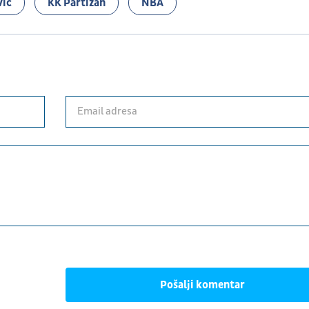
vić
KK Partizan
NBA
Pošalji komentar