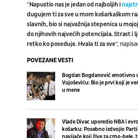
"
Napustio nas je jedan od najboljih i
najstr
dugujem ti za sve u mom košarkaškom raz
slavnih, bio si najvažnija stepenica u mojoj 
do njihovih najvećih potencijala. Strast i 
retko ko poseduje. Hvala ti za sve
", napis
POVEZANE VESTI
Bogdan Bogdanović emotivno 
Vujoševiću: Bio je prvi koji je v
u mene
Vlade Divac uporedio NBA i evr
košarku: Posebno izdvojio Partiz
navijače koji žive za crno-bele, 