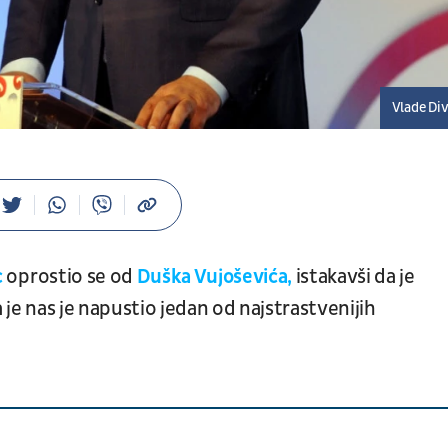
Vlade Di
c
oprostio se od
Duška Vujoševića,
istakavši da je
a je nas je napustio jedan od najstrastvenijih