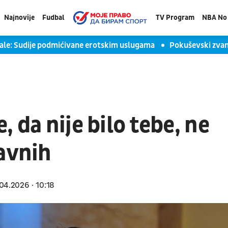
Najnovije
Fudbal
TV Program
NBA No 
ale: Sudije podmićivane erotskim uslugama
Pokuševski zvani
 da nije bilo tebe, ne
lavnih
04.2026
10:18