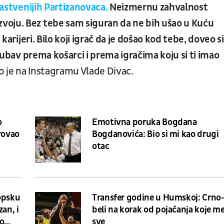
astvenijih Partizanovaca.
Neizmernu zahvalnost
voju. Bez tebe sam siguran da ne bih ušao u Kuću
karijeri. Bilo koji igrač da je došao kod tebe, doveo si
ljubav prema košarci i prema igračima koju si ti imao
ao je na Instagramu Vlade Divac.
o
Emotivna poruka Bogdana
erovao
Bogdanovića: Bio si mi kao drugi
otac
opsku
Transfer godine u Humskoj: Crno
an, i
beli na korak od pojačanja koje m
to
sve