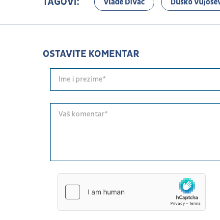
TAGOVI:
Vlade Divac
Duško Vujoše
OSTAVITE KOMENTAR