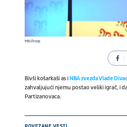
MN Press
Bivši košarkaši as i
NBA zvezda Vlade Diva
zahvaljujući njemu postao veliki igrač, i d
Partizanovaca.
POVEZANE VESTI