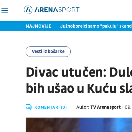
, prelazi u kontraofanzivu
NAJNOVIJE
Južnokorejci samo "pakuju" skand
Vesti iz košarke
Divac utučen: Dule,
bih ušao u Kuću s
Autor:
TV Arena sport
09.
KOMENTARI (0)