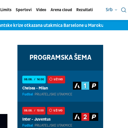
Srb
Limits
Sportovi
Video
Arena cloud
Rezultati
ske krize otkazana utakmica Barselone u Maroku
Jokićev sa
PROGRAMSKA ŠEMA
08.08.
14:00
UŽIVO
Chelsea - Milan
Fudbal
PRIJATELJSKE UTAKMICE
08.08.
13:00
UŽIVO
Inter - Juventus
Fudbal
PRIJATELJSKE UTAKMICE