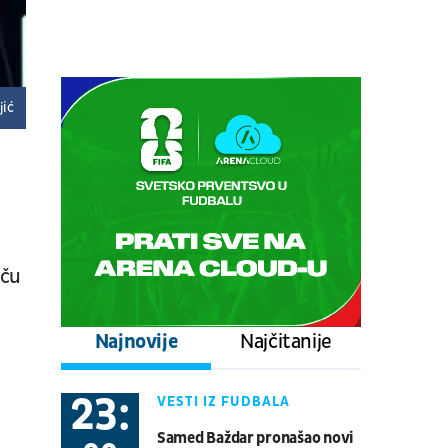
Centralni teren, dan 6,
popodnevna sesija
Tenis
ATP 1000 - Montreal
08.08.
17:00
UŽIVO
jić
Stuttgart - Everton
Fudbal
PRIJATELJSKE UTAKMICE
08.08.
17:00
UŽIVO
Schalke - Atalanta
Fudbal
PRIJATELJSKE UTAKMICE
aču
08.08.
20:30
UŽIVO
Najnovije
Najčitanije
Real Betis - Bournemouth
Fudbal
PRIJATELJSKE UTAKMICE
23:
VESTI IZ FUDBALA
08.08.
21:00
UŽIVO
Samed Baždar pronašao novi