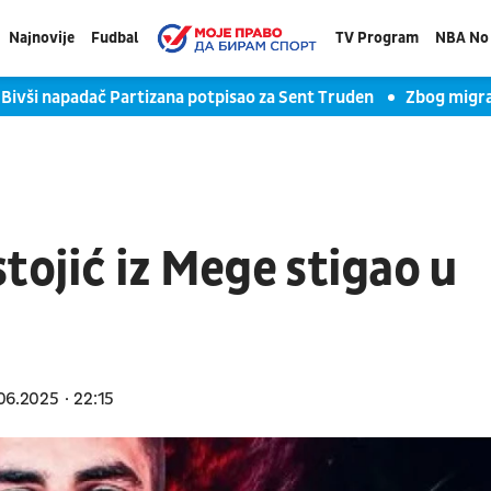
Najnovije
Fudbal
TV Program
NBA No 
vši napadač Partizana potpisao za Sent Truden
Zbog migrant
tojić iz Mege stigao u
06.2025
22:15