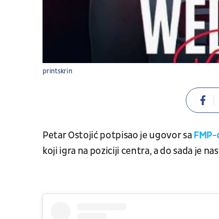
printskrin
Petar Ostojić potpisao je ugovor sa
FMP-o
koji igra na poziciji centra, a do sada je n