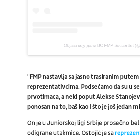
Објава коју дели BC FMP SoccerBet (
"
FMP nastavlja sa jasno trasiranim putem 
reprezentativcima. Podsećamo da su u sezon
prvotimaca, a neki poput Alekse Stanojević
ponosan na to, baš kao i što je još jedan m
On je u Juniorskoj ligi Srbije prosečno bel
odigrane utakmice. Ostojić je sa
reprezen