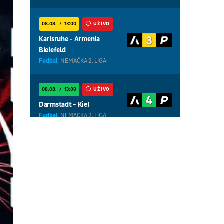
08.08.
13:00
UŽIVO
Karlsruhe - Armenia
Bielefeld
Fudbal
NEMAČKA 2. LIGA
08.08.
13:00
UŽIVO
Darmstadt - Kiel
Fudbal
NEMAČKA 2. LIGA
08.08.
01:00
UŽIVO
Centralni teren, dan 5,
popodnevna sesija
Tenis
WTA 1000 - Toronto
08.08.
01:00
UŽIVO