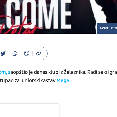
Petar Osto
m, s
aopštio je danas klub iz Železnika. Radi se o igr
astupao za juniorski sastav
Mege.