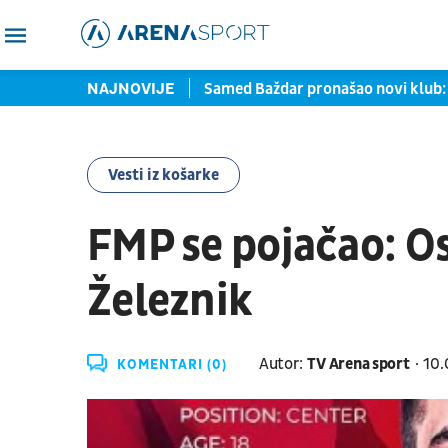
 zaustavljene u Torontu
NAJNOVIJE
Samed Baždar pronašao novi klub: Bi
Vesti iz košarke
FMP se pojačao: Os
Železnik
Autor:
TV Arena sport
10.
KOMENTARI (0)