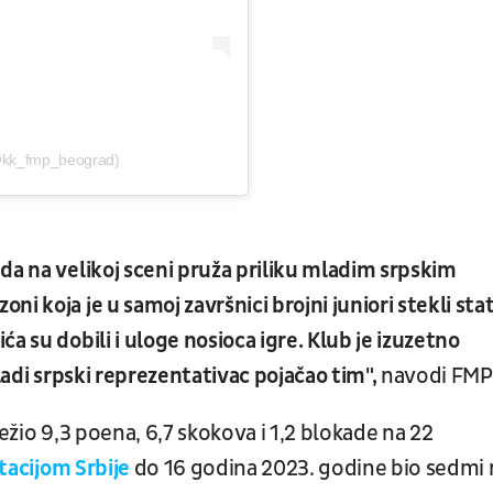
@kk_fmp_beograd)
da na velikoj sceni pruža priliku mladim srpskim
i koja je u samoj završnici brojni juniori stekli sta
a su dobili i uloge nosioca igre. Klub je izuzetno
ladi srpski reprezentativac pojačao tim",
navodi FMP
ežio 9,3 poena, 6,7 skokova i 1,2 blokade na 22
tacijom Srbije
do 16 godina 2023. godine bio sedmi 