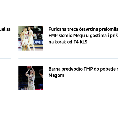
uel sa
Furiozna treća četvrtina prelomila
FMP slomio Megu u gostima i pri
na korak od F4 KLS
Barna predvodio FMP do pobede 
Megom