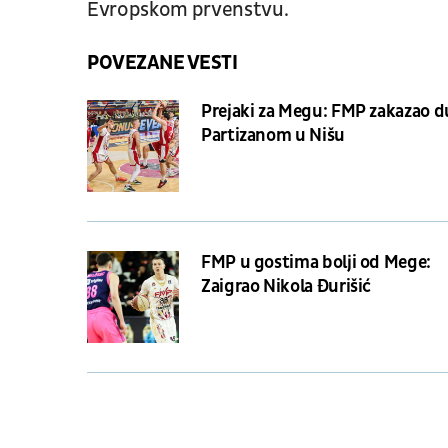
Evropskom prvenstvu.
POVEZANE VESTI
Prejaki za Megu: FMP zakazao d
Partizanom u Nišu
FMP u gostima bolji od Mege:
Zaigrao Nikola Đurišić