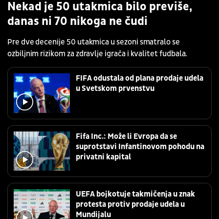
Nekad je 50 utakmica bilo previše,
danas ni 70 nikoga ne čudi
Pre dve decenije 50 utakmica u sezoni smatralo se
ozbiljnim rizikom za zdravlje igrača i kvalitet fudbala.
FIFA odustala od plana prodaje udela
u Svetskom prvenstvu
Fifa Inc.: Može li Evropa da se
suprotstavi Infantinovom pohodu na
privatni kapital
UEFA bojkotuje takmičenja u znak
protesta protiv prodaje udela u
Mundijalu