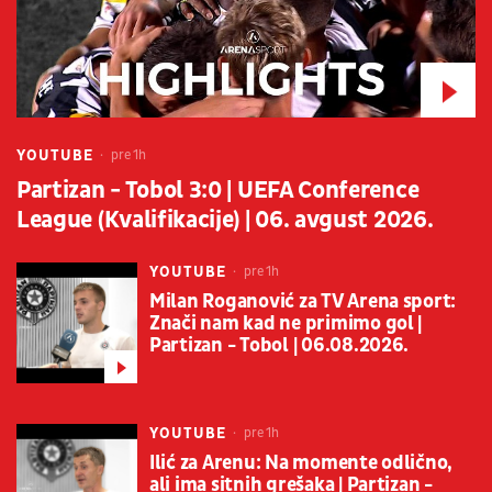
YOUTUBE
pre 1h
Partizan - Tobol 3:0 | UEFA Conference
League (Kvalifikacije) | 06. avgust 2026.
YOUTUBE
pre 1h
Milan Roganović za TV Arena sport:
Znači nam kad ne primimo gol |
Partizan - Tobol | 06.08.2026.
YOUTUBE
pre 1h
Ilić za Arenu: Na momente odlično,
ali ima sitnih grešaka | Partizan -