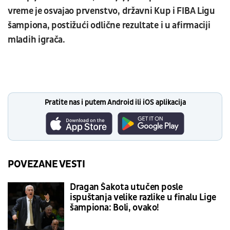
vreme je osvajao prvenstvo, državni Kup i FIBA Ligu
šampiona, postižući odlične rezultate i u afirmaciji
mladih igrača.
Pratite nas i putem Android ili iOS aplikacija
POVEZANE VESTI
Dragan Šakota utučen posle
ispuštanja velike razlike u finalu Lige
šampiona: Boli, ovako!