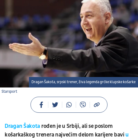
Dragan Šakota, srpski trener, živa legenda grčke klupske košarke
Starsport
Dragan Šakota
rođen je u Srbiji, ali se poslom
košarkaškog trenera najvećim delom karijere bavi
u