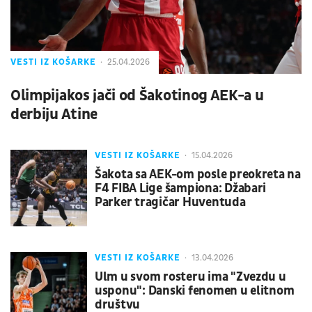
VESTI IZ KOŠARKE
25.04.2026
Olimpijakos jači od Šakotinog AEK-a u
derbiju Atine
VESTI IZ KOŠARKE
15.04.2026
Šakota sa AEK-om posle preokreta na
F4 FIBA Lige šampiona: Džabari
Parker tragičar Huventuda
VESTI IZ KOŠARKE
13.04.2026
Ulm u svom rosteru ima "Zvezdu u
usponu": Danski fenomen u elitnom
društvu