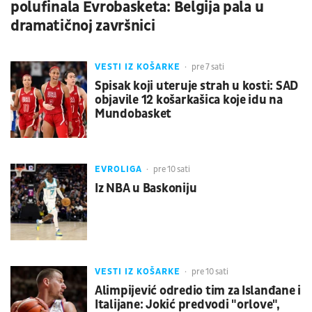
polufinala Evrobasketa: Belgija pala u
dramatičnoj završnici
VESTI IZ KOŠARKE
pre 7 sati
Spisak koji uteruje strah u kosti: SAD
objavile 12 košarkašica koje idu na
Mundobasket
EVROLIGA
pre 10 sati
Iz NBA u Baskoniju
VESTI IZ KOŠARKE
pre 10 sati
Alimpijević odredio tim za Islanđane i
Italijane: Jokić predvodi "orlove",