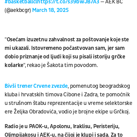
#basketballcl
https://t.co/s39bwJB7A3
— AEK BC
(@aekbcgr)
March 18, 2025
"
Osećam izuzetnu zahvalnost za poštovanje koje ste
mi ukazali. Istovremeno počastvovan sam, jer sam
dobio priznanje od ljudi koji su pisali istoriju grčke
košarke
", rekao je Šakota tim povodom.
Bivši trener Crvene zvezde
, pomenutog beogradskog
kluba i hrvatskih timova Cibone i Zadra, te pomoćnik
u strušnom štabu reprezentacije u vreme selektorske
ere Željka Obradovića, vodio je brojne ekipe u Grčkoj.
Radio je u PAOK-u, Apolonu, Iraklisu, Peristeriju,
Olimpijakosu i AEK-u, na čijoj je klupi i sada. Za to