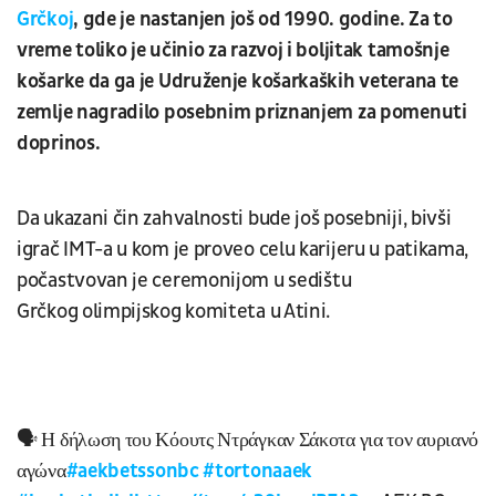
Grčkoj
, gde je nastanjen još od 1990. godine. Za to
vreme toliko je učinio za razvoj i boljitak tamošnje
košarke da ga je Udruženje košarkaških veterana te
zemlje nagradilo posebnim priznanjem za pomenuti
doprinos.
Da ukazani čin zahvalnosti bude još posebniji, bivši
igrač IMT-a u kom je proveo celu karijeru u patikama,
počastvovan je ceremonijom u sedištu
Grčkog olimpijskog komiteta u Atini.
🗣️ Η δήλωση του Κόουτς Ντράγκαν Σάκοτα για τον αυριανό
αγώνα
#aekbetssonbc
#tortonaaek