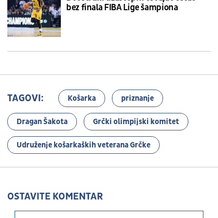
bez finala FIBA Lige šampiona
TAGOVI:
Košarka
priznanje
Dragan Šakota
Grčki olimpijski komitet
Udruženje košarkaških veterana Grčke
OSTAVITE KOMENTAR