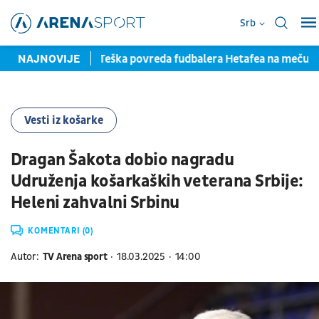
Srb
pred potpisom
NAJNOVIJE
Teška povreda fudbalera Hetafea na meču sa
Vesti iz košarke
Dragan Šakota dobio nagradu
Udruženja košarkaških veterana Srbije:
Heleni zahvalni Srbinu
KOMENTARI (0)
Autor:
TV Arena sport
18.03.2025
14:00