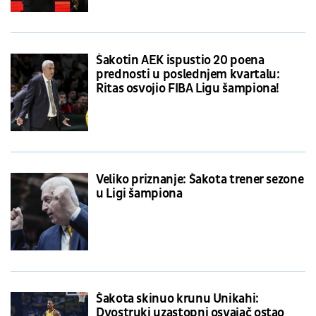
Šakotin AEK ispustio 20 poena
prednosti u poslednjem kvartalu:
Ritas osvojio FIBA Ligu šampiona!
Veliko priznanje: Šakota trener sezone
u Ligi šampiona
Šakota skinuo krunu Unikahi:
Dvostruki uzastopni osvajač ostao