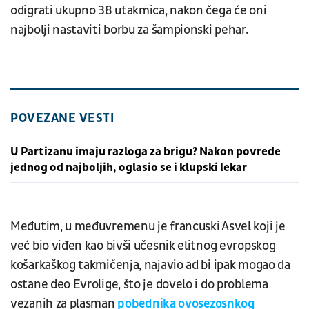
odigrati ukupno 38 utakmica, nakon čega će oni
najbolji nastaviti borbu za šampionski pehar.
POVEZANE VESTI
U Partizanu imaju razloga za brigu? Nakon povrede
jednog od najboljih, oglasio se i klupski lekar
Međutim, u međuvremenu je francuski Asvel koji je
već bio viđen kao bivši učesnik elitnog evropskog
košarkaškog takmičenja, najavio ad bi ipak mogao da
ostane deo Evrolige, što je dovelo i do problema
vezanih za plasman
pobednika ovosezosnkog