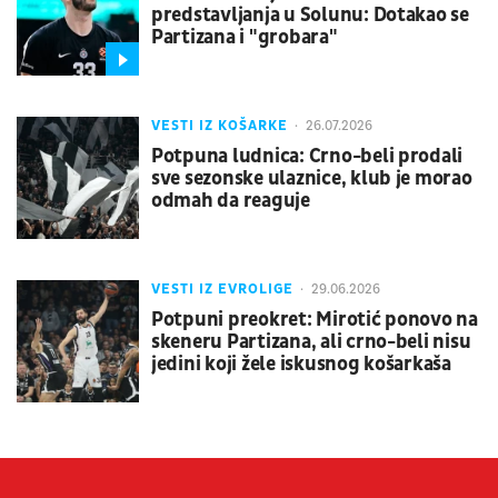
predstavljanja u Solunu: Dotakao se
Partizana i "grobara"
VESTI IZ KOŠARKE
26.07.2026
Potpuna ludnica: Crno-beli prodali
sve sezonske ulaznice, klub je morao
odmah da reaguje
VESTI IZ EVROLIGE
29.06.2026
Potpuni preokret: Mirotić ponovo na
skeneru Partizana, ali crno-beli nisu
jedini koji žele iskusnog košarkaša