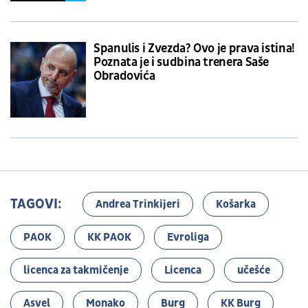
Spanulis i Zvezda? Ovo je prava istina!
Poznata je i sudbina trenera Saše
Obradovića
TAGOVI:
Andrea Trinkijeri
Košarka
PAOK
KK PAOK
Evroliga
licenca za takmičenje
Licenca
učešće
Asvel
Monako
Burg
KK Burg