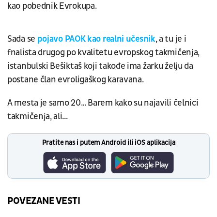
kao pobednik Evrokupa.
Sada se
pojavo PAOK kao realni učesnik
, a tu je i
fnalista drugog po kvalitetu evropskog takmičenja,
istanbulski Bešiktaš koji takođe ima žarku želju da
postane član evroligaškog karavana.
A mesta je samo 20... Barem kako su najavili čelnici
takmičenja, ali...
Pratite nas i putem Android ili iOS aplikacija
POVEZANE VESTI