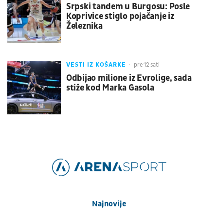
Srpski tandem u Burgosu: Posle
Koprivice stiglo pojačanje iz
Železnika
VESTI IZ KOŠARKE
pre 12 sati
Odbijao milione iz Evrolige, sada
stiže kod Marka Gasola
Najnovije