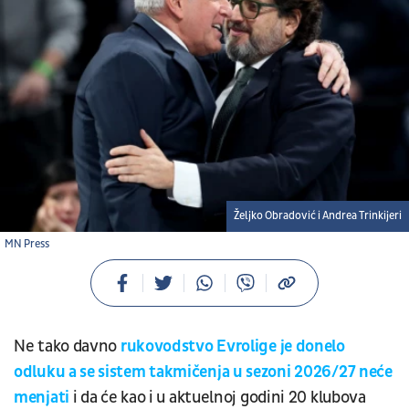
Željko Obradović i Andrea Trinkijeri
MN Press
Ne tako davno
rukovodstvo Evrolige je donelo
odluku a se sistem takmičenja u sezoni 2026/27 neće
menjati
i da će kao i u aktuelnoj godini 20 klubova