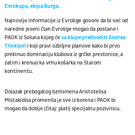
Evrokupa, ekipa Burga
.
Najnovije informacije iz Evrolige govore da bi već od
naredne jeseni član Evrolige mogao da postane i
PAOK iz Soluna kojeg će
sa klupe predvoditi Andrea
Trinkijeri
i koji pravi ozbiljne planove kako bi prvo
prekinuo dominaciju klubova iz grčke prestonice, a
zatim i krenuo ka vrhu košarka na Starom
kontinentu.
Dolazak prebogatog bznismena Aristotelisa
Mistakidisa promenila je sve iz korena i PAOK bi
mogao da dobije (čitaj: plati) specijalnu pozivnicu.