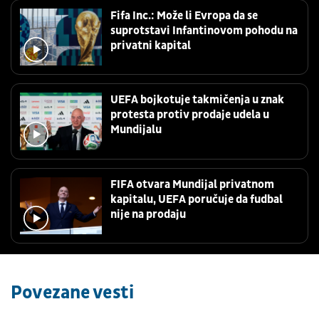
Fifa Inc.: Može li Evropa da se
suprotstavi Infantinovom pohodu na
privatni kapital
UEFA bojkotuje takmičenja u znak
protesta protiv prodaje udela u
Mundijalu
FIFA otvara Mundijal privatnom
kapitalu, UEFA poručuje da fudbal
nije na prodaju
Povezane vesti