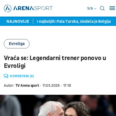
Srb
Srbija među osam najboljih: Pala Turska, sledeća je Belgija
NAJNOVIJE
Na
Evroliga
Vraća se: Legendarni trener ponovo u
Evroligi
KOMENTARI (0)
Autor:
TV Arena sport
11.05.2026
17:18