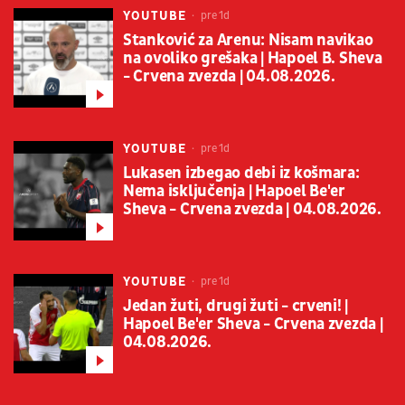
YOUTUBE
pre 1d
Stanković za Arenu: Nisam navikao
na ovoliko grešaka | Hapoel B. Sheva
- Crvena zvezda | 04.08.2026.
YOUTUBE
pre 1d
Lukasen izbegao debi iz košmara:
Nema isključenja | Hapoel Be'er
Sheva - Crvena zvezda | 04.08.2026.
YOUTUBE
pre 1d
Jedan žuti, drugi žuti - crveni! |
Hapoel Be'er Sheva - Crvena zvezda |
04.08.2026.