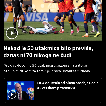
Nekad je 50 utakmica bilo previše,
danas ni 70 nikoga ne čudi
Pre dve decenije 50 utakmica u sezoni smatralo se
ozbiljnim rizikom za zdravlje igrača i kvalitet fudbala.
FIFA odustala od plana prodaje udela
u Svetskom prvenstvu