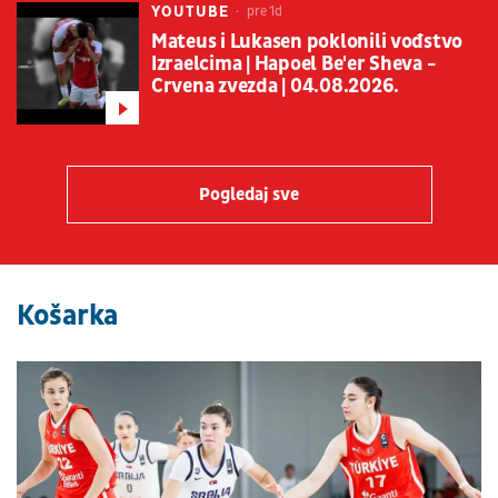
YOUTUBE
pre 1d
Mateus i Lukasen poklonili vođstvo
Izraelcima | Hapoel Be'er Sheva -
Crvena zvezda | 04.08.2026.
Pogledaj sve
Košarka