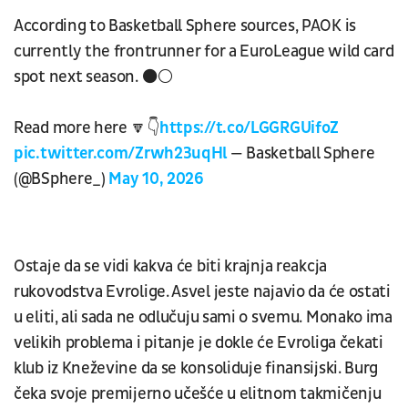
According to Basketball Sphere sources, PAOK is
currently the frontrunner for a EuroLeague wild card
spot next season. ⚫️⚪️
Read more here 🔽👇
https://t.co/LGGRGUifoZ
pic.twitter.com/Zrwh23uqHl
— Basketball Sphere
(@BSphere_)
May 10, 2026
Ostaje da se vidi kakva će biti krajnja reakcja
rukovodstva Evrolige. Asvel jeste najavio da će ostati
u eliti, ali sada ne odlučuju sami o svemu. Monako ima
velikih problema i pitanje je dokle će Evroliga čekati
klub iz Kneževine da se konsoliduje finansijski. Burg
čeka svoje premijerno učešće u elitnom takmičenju