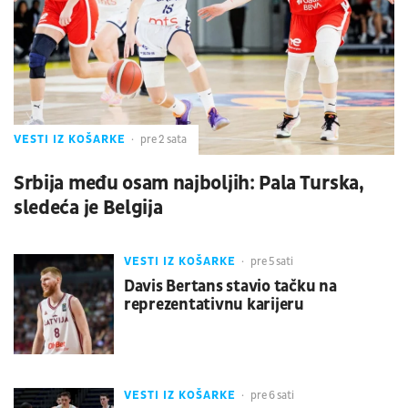
VESTI IZ KOŠARKE
pre 2 sata
Srbija među osam najboljih: Pala Turska,
sledeća je Belgija
VESTI IZ KOŠARKE
pre 5 sati
Davis Bertans stavio tačku na
reprezentativnu karijeru
VESTI IZ KOŠARKE
pre 6 sati