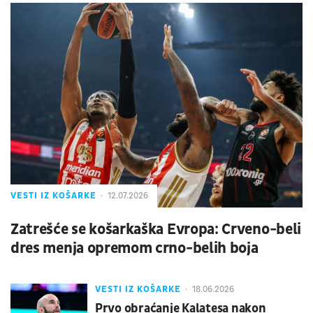
VESTI IZ KOŠARKE
12.07.2026
Zatrešće se košarkaška Evropa: Crveno-beli
dres menja opremom crno-belih boja
VESTI IZ KOŠARKE
18.06.2026
Prvo obraćanje Kalatesa nakon