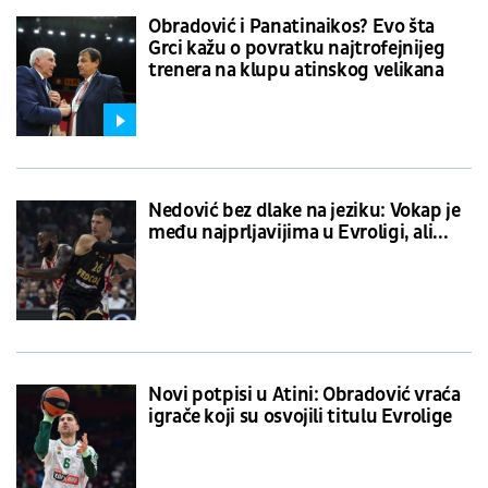
Obradović i Panatinaikos? Evo šta
Grci kažu o povratku najtrofejnijeg
trenera na klupu atinskog velikana
Nedović bez dlake na jeziku: Vokap je
među najprljavijima u Evroligi, ali...
Novi potpisi u Atini: Obradović vraća
igrače koji su osvojili titulu Evrolige