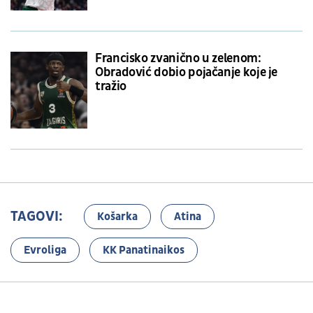
Francisko zvanično u zelenom:
Obradović dobio pojačanje koje je
tražio
TAGOVI:
Košarka
Atina
Evroliga
KK Panatinaikos