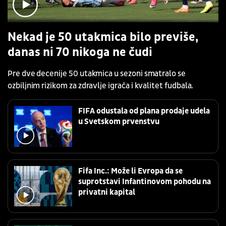
Nekad je 50 utakmica bilo previše,
danas ni 70 nikoga ne čudi
Pre dve decenije 50 utakmica u sezoni smatralo se
ozbiljnim rizikom za zdravlje igrača i kvalitet fudbala.
FIFA odustala od plana prodaje udela
u Svetskom prvenstvu
Fifa Inc.: Može li Evropa da se
suprotstavi Infantinovom pohodu na
privatni kapital