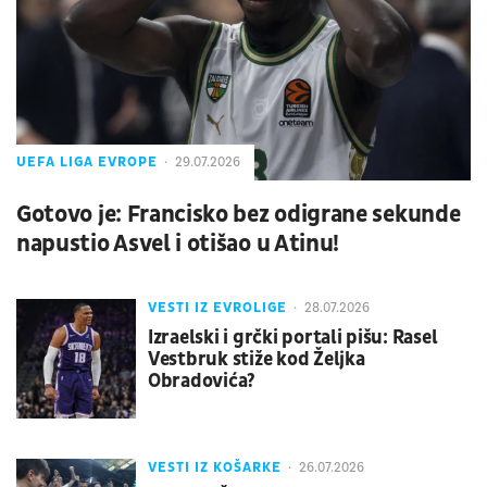
UEFA LIGA EVROPE
29.07.2026
Gotovo je: Francisko bez odigrane sekunde
napustio Asvel i otišao u Atinu!
VESTI IZ EVROLIGE
28.07.2026
Izraelski i grčki portali pišu: Rasel
Vestbruk stiže kod Željka
Obradovića?
VESTI IZ KOŠARKE
26.07.2026