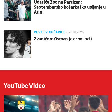
Udariće Žoc na Partizan:
Septembarsko košarkaško usijanje u
Atini
VESTI IZ KOŠARKE
20.07.2026
Zvanično: Osman je crno-beli
YouTube Video