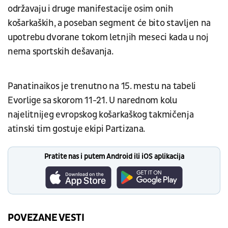
održavaju i druge manifestacije osim onih
košarkaških, a poseban segment će bito stavljen na
upotrebu dvorane tokom letnjih meseci kada u noj
nema sportskih dešavanja.
Panatinaikos je trenutno na 15. mestu na tabeli
Evorlige sa skorom 11-21. U narednom kolu
najelitnijeg evropskog košarkaškog takmičenja
atinski tim gostuje ekipi Partizana.
Pratite nas i putem Android ili iOS aplikacija
POVEZANE VESTI