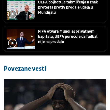
UEFA bojkotuje takmičenja u znak
protesta protiv prodaje udela u
Mundijalu
FIFA otvara Mundijal privatnom
kapitalu, UEFA poručuje da fudbal
nije na prodaju
Povezane vesti