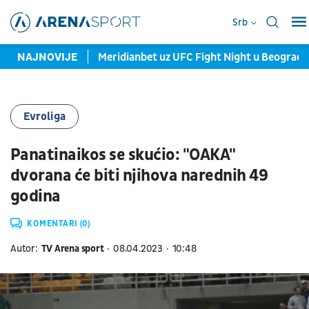
Srb
pletirali podijum
NAJNOVIJE
Meridianbet uz UFC Fight Night u Beogradu
Evroliga
Panatinaikos se skućio: "OAKA"
dvorana će biti njihova narednih 49
godina
KOMENTARI (0)
Autor:
TV Arena sport
08.04.2023
10:48