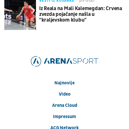
VESTI IZ KOŠARKE
pre 19 sati
Iz Reala na Mali Kalemegdan: Crvena
zvezda pojačanje našla u
"kraljevskom klubu"
Najnovije
Video
Arena Cloud
Impressum
ACG Network