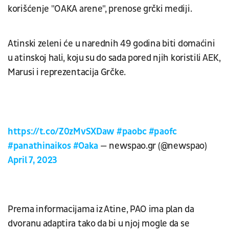
korišćenje "OAKA arene", prenose grčki mediji.
Atinski zeleni će u narednih 49 godina biti domaćini
u atinskoj hali, koju su do sada pored njih koristili AEK,
Marusi i reprezentacija Grčke.
https://t.co/Z0zMvSXDaw
#paobc
#paofc
#panathinaikos
#Oaka
— newspao.gr (@newspao)
April 7, 2023
Prema informacijama iz Atine, PAO ima plan da
dvoranu adaptira tako da bi u njoj mogle da se