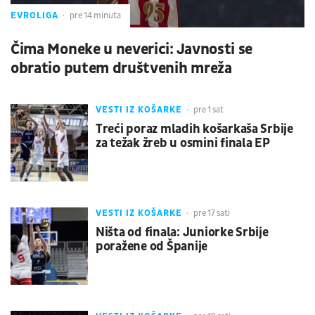
EVROLIGA
pre 14 minuta
Čima Moneke u neverici: Javnosti se
obratio putem društvenih mreža
VESTI IZ KOŠARKE
pre 1 sat
Treći poraz mladih košarkaša Srbije
za težak žreb u osmini finala EP
VESTI IZ KOŠARKE
pre 17 sati
Ništa od finala: Juniorke Srbije
poražene od Španije