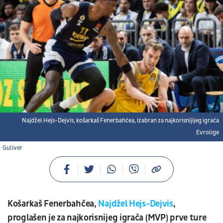
Najdžel Hejs-Dejvis, košarkaš Fenerbahčea, izabran za najkorisnijijeg igrača
Evrolige
Guliver
Košarkaš Fenerbahčea,
Najdžel Hejs-Dejvis
,
proglašen je za najkorisnijeg igrača (MVP) prve ture