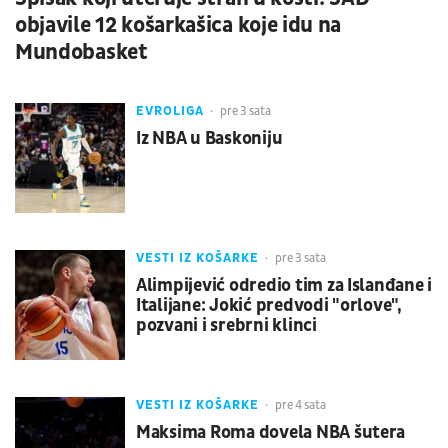
objavile 12 košarkašica koje idu na
Mundobasket
EVROLIGA
pre 3 sata
Iz NBA u Baskoniju
VESTI IZ KOŠARKE
pre 3 sata
Alimpijević odredio tim za Islanđane i
Italijane: Jokić predvodi "orlove",
pozvani i srebrni klinci
VESTI IZ KOŠARKE
pre 4 sata
Maksima Roma dovela NBA šutera