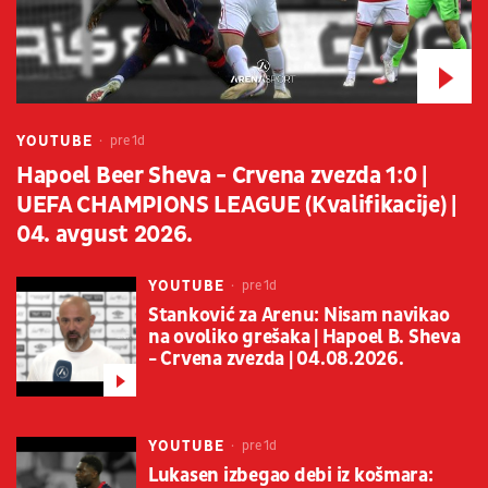
YOUTUBE
pre 1d
Hapoel Beer Sheva - Crvena zvezda 1:0 |
UEFA CHAMPIONS LEAGUE (Kvalifikacije) |
04. avgust 2026.
YOUTUBE
pre 1d
Stanković za Arenu: Nisam navikao
na ovoliko grešaka | Hapoel B. Sheva
- Crvena zvezda | 04.08.2026.
YOUTUBE
pre 1d
Lukasen izbegao debi iz košmara: