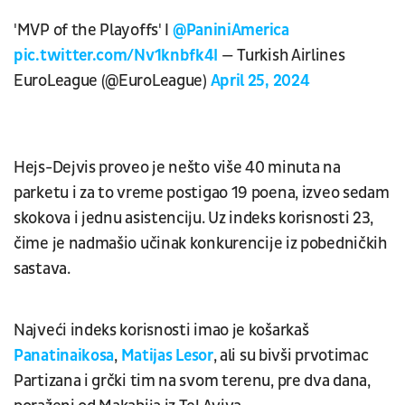
'MVP of the Playoffs' I
@PaniniAmerica
pic.twitter.com/Nv1knbfk4I
— Turkish Airlines
EuroLeague (@EuroLeague)
April 25, 2024
Hejs-Dejvis proveo je nešto više 40 minuta na
parketu i za to vreme postigao 19 poena, izveo sedam
skokova i jednu asistenciju. Uz indeks korisnosti 23,
čime je nadmašio učinak konkurencije iz pobedničkih
sastava.
Najveći indeks korisnosti imao je košarkaš
Panatinaikosa
,
Matijas Lesor
, ali su bivši prvotimac
Partizana i grčki tim na svom terenu, pre dva dana,