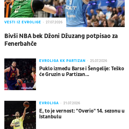
VESTI IZ EVROLIGE
27.07.2026
Bivši NBA bek Džoni Džuzang potpisao za
Fenerbahče
EVROLIGA KK PARTIZAN
25.07.2026
Puklo između Barse i Šengelije: Teško
će Gruzin u Partizan...
EVROLIGA
21.07.2026
E, to je vernost: "Overio" 14. sezonu u
Istanbulu