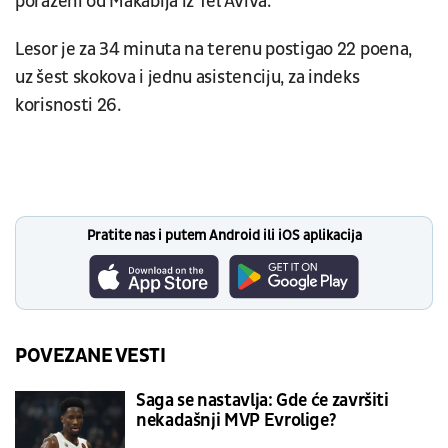
poraženi od Makabija iz Tel Aviva.
Lesor je za 34 minuta na terenu postigao 22 poena,
uz šest skokova i jednu asistenciju, za indeks
korisnosti 26.
Pratite nas i putem Android ili iOS aplikacija
POVEZANE VESTI
Saga se nastavlja: Gde će završiti
nekadašnji MVP Evrolige?