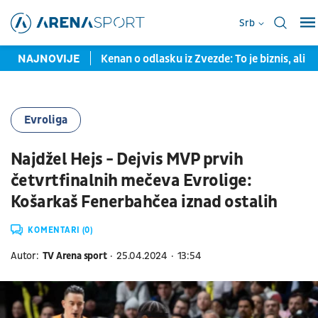
Srb
sao na dve godine
NAJNOVIJE
Kenan o odlasku iz Zvezde: To je biznis, ali s
Evroliga
Najdžel Hejs - Dejvis MVP prvih
četvrtfinalnih mečeva Evrolige:
Košarkaš Fenerbahčea iznad ostalih
KOMENTARI (0)
Autor:
TV Arena sport
25.04.2024
13:54