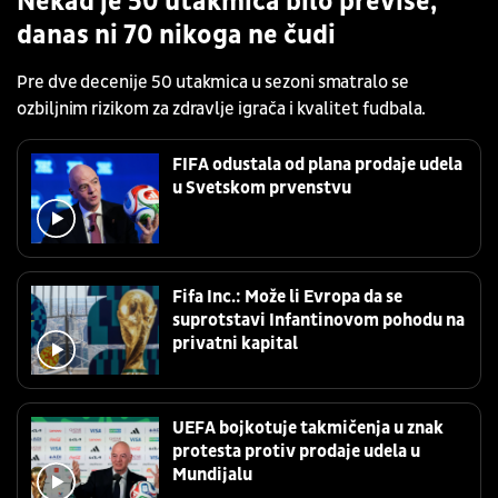
Nekad je 50 utakmica bilo previše,
danas ni 70 nikoga ne čudi
Pre dve decenije 50 utakmica u sezoni smatralo se
ozbiljnim rizikom za zdravlje igrača i kvalitet fudbala.
FIFA odustala od plana prodaje udela
u Svetskom prvenstvu
Fifa Inc.: Može li Evropa da se
suprotstavi Infantinovom pohodu na
privatni kapital
UEFA bojkotuje takmičenja u znak
protesta protiv prodaje udela u
Mundijalu