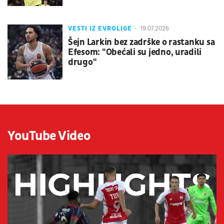
VESTI IZ EVROLIGE
19.07.2026
Šejn Larkin bez zadrške o rastanku sa
Efesom: "Obećali su jedno, uradili
drugo"
YouTube Video