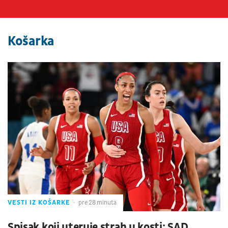
Košarka
VESTI IZ KOŠARKE
pre 28 minuta
Spisak koji uteruje strah u kosti: SAD