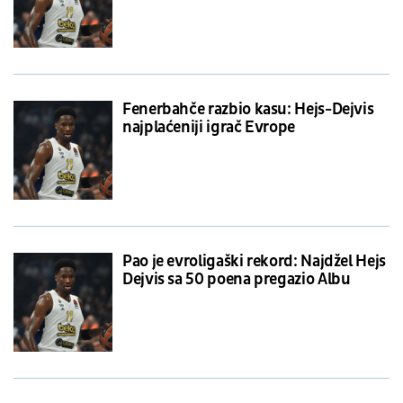
Fenerbahče razbio kasu: Hejs-Dejvis
najplaćeniji igrač Evrope
Pao je evroligaški rekord: Najdžel Hejs
Dejvis sa 50 poena pregazio Albu