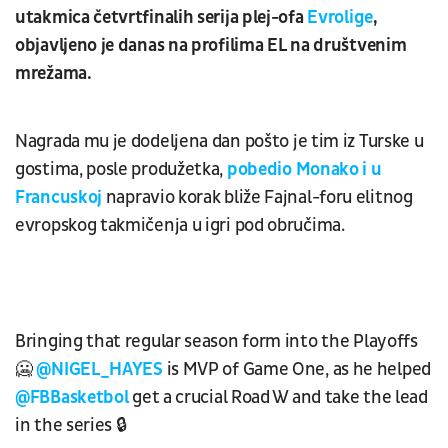
utakmica četvrtfinalih serija plej-ofa
Evrolige
,
objavljeno je danas na profilima EL na društvenim
mrežama.
Nagrada mu je dodeljena dan pošto je tim iz Turske u
gostima, posle produžetka,
pobedio Monako i u
Francuskoj
napravio korak bliže Fajnal-foru elitnog
evropskog takmičenja u igri pod obručima.
Bringing that regular season form into the Playoffs
🥶
@NIGEL_HAYES
is MVP of Game One, as he helped
@FBBasketbol
get a crucial Road W and take the lead
in the series 🔒