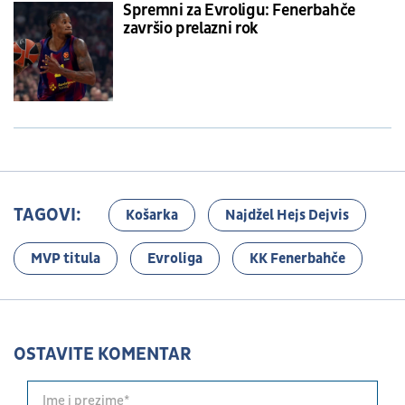
Spremni za Evroligu: Fenerbahče
završio prelazni rok
TAGOVI:
Košarka
Najdžel Hejs Dejvis
MVP titula
Evroliga
KK Fenerbahče
OSTAVITE KOMENTAR