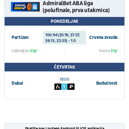
AdmiralBet ABA liga
(polufinale, prva utakmica)
PONEDELJAK
100:94 (25:19, 27:27,
Partizan
Crvena zvezda
26:13, 22:35) - 1:0
Vašington
23p'
Nvora
31p'
ČETVRTAK
18.00
Dubai
Budućnost
Pratite nas i putem Android ili iOS aplikacija