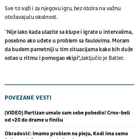
Sve to važi i za njegovu igru, bez obzira na važnu
otežavajuću okolnost.
"
Nije lako kada ulazite sa klupe i igrate u intervalima,
posebno ako uđete u problem sa faulovima. Moram
da budem pametniji u tim situacijama kako bih duže
ostao u ritmu i pomogao ekipi",
zaključio je Batler.
POVEZANE VESTI
(VIDEO) Partizan umalo sam sebe pobedio! Crno-beli
od +20 do drame u finišu
Obradović: Imamo problem na pleju, Kodi ima samo