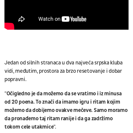
Jedan od silnih stranaca u dva najveća srpska kluba
vidi, međutim, prostora za brzo resetovanje i dobar
popravni.
"
Očigledno je da možemo da se vratimo i iz minusa
od 20 poena. To znači da imamo igru i ritam kojim
možemo da dobijemo ovakve mečeve. Samo moramo
da pronađemo taj ritam ranije i da ga zadržimo
tokom cele utakmice
".