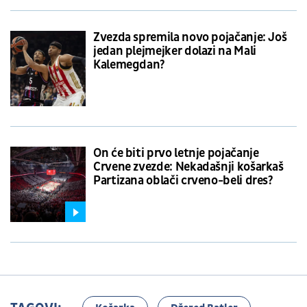
Zvezda spremila novo pojačanje: Još
jedan plejmejker dolazi na Mali
Kalemegdan?
On će biti prvo letnje pojačanje
Crvene zvezde: Nekadašnji košarkaš
Partizana oblači crveno-beli dres?