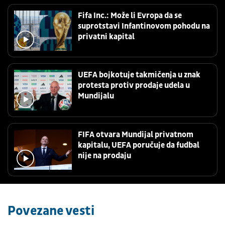
Fifa Inc.: Može li Evropa da se
suprotstavi Infantinovom pohodu na
privatni kapital
UEFA bojkotuje takmičenja u znak
protesta protiv prodaje udela u
Mundijalu
FIFA otvara Mundijal privatnom
kapitalu, UEFA poručuje da fudbal
nije na prodaju
Povezane vesti