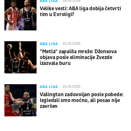
ABA LIGA
28.05.2026
Velike vesti: ABA liga dobija četvrti
tim u Evroligi?
ABA LIGA
22.05.2026
"Metla" zapalila mreže: Džonsova
objava posle eliminacije Zvezde
izazvala buru
ABA LIGA
22.05.2026
Vašington zadovoljan posle pobede:
Izgledali smo moćno, ali posao nije
završen