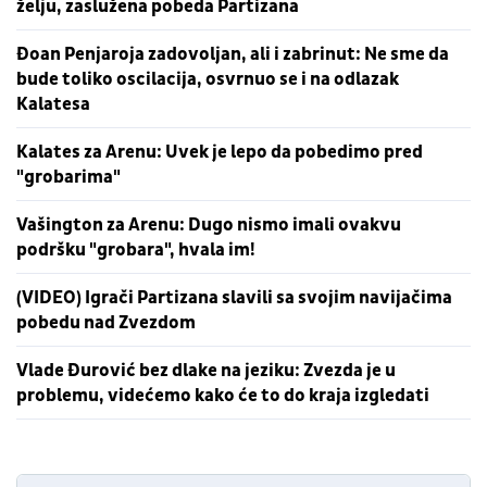
želju, zaslužena pobeda Partizana
Đoan Penjaroja zadovoljan, ali i zabrinut: Ne sme da
bude toliko oscilacija, osvrnuo se i na odlazak
Kalatesa
Kalates za Arenu: Uvek je lepo da pobedimo pred
"grobarima"
Vašington za Arenu: Dugo nismo imali ovakvu
podršku "grobara", hvala im!
(VIDEO) Igrači Partizana slavili sa svojim navijačima
pobedu nad Zvezdom
Vlade Đurović bez dlake na jeziku: Zvezda je u
problemu, videćemo kako će to do kraja izgledati