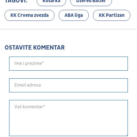
TAGOVI:
Košarka
Džered Batler
KK Crvena zvezda
ABA liga
KK Partizan
OSTAVITE KOMENTAR