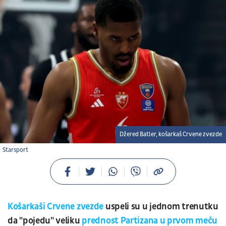
Džered Batler, košarkaš Crvene zvezde
Starsport
Košarkaši Crvene zvezde
uspeli su u jednom trenutku
da "pojedu" veliku
prednost Partizana u prvom meču