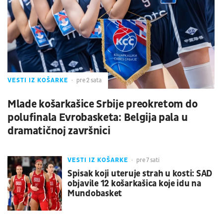
VESTI IZ KOŠARKE
pre 2 sata
Mlade košarkašice Srbije preokretom do
polufinala Evrobasketa: Belgija pala u
dramatičnoj završnici
VESTI IZ KOŠARKE
pre 7 sati
Spisak koji uteruje strah u kosti: SAD
objavile 12 košarkašica koje idu na
Mundobasket