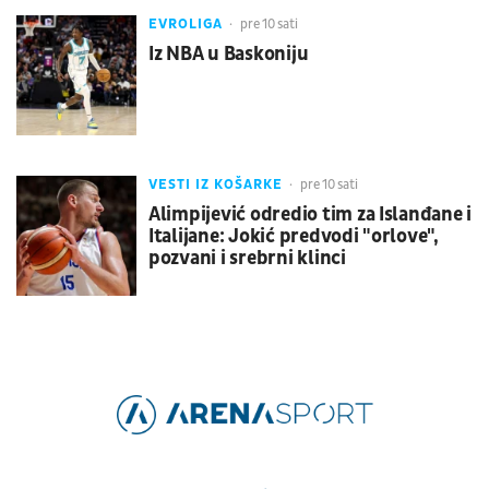
EVROLIGA
pre 10 sati
Iz NBA u Baskoniju
VESTI IZ KOŠARKE
pre 10 sati
Alimpijević odredio tim za Islanđane i
Italijane: Jokić predvodi "orlove",
pozvani i srebrni klinci