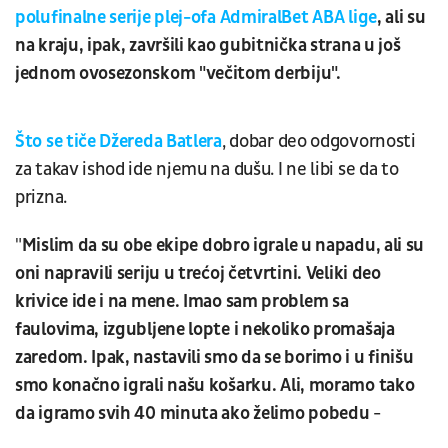
polufinalne serije plej-ofa AdmiralBet ABA lige
, ali su
na kraju, ipak, završili kao gubitnička strana u još
jednom ovosezonskom "večitom derbiju".
Što se tiče Džereda Batlera
, dobar deo odgovornosti
za takav ishod ide njemu na dušu. I ne libi se da to
prizna.
"
Mislim da su obe ekipe dobro igrale u napadu, ali su
oni napravili seriju u trećoj četvrtini. Veliki deo
krivice ide i na mene. Imao sam problem sa
faulovima, izgubljene lopte i nekoliko promašaja
zaredom. Ipak, nastavili smo da se borimo i u finišu
smo konačno igrali našu košarku. Ali, moramo tako
da igramo svih 40 minuta ako želimo pobedu
-