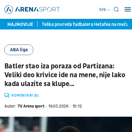
Srb
la pred potpisom
NAJNOVIJE
Teška povreda fudbalera Hetafea na meču
ABA liga
Batler stao iza poraza od Partizana:
Veliki deo krivice ide na mene, nije lako
kada ulazite sa klupe...
KOMENTARI (0)
Autor:
TV Arena sport
19.05.2026
10:12