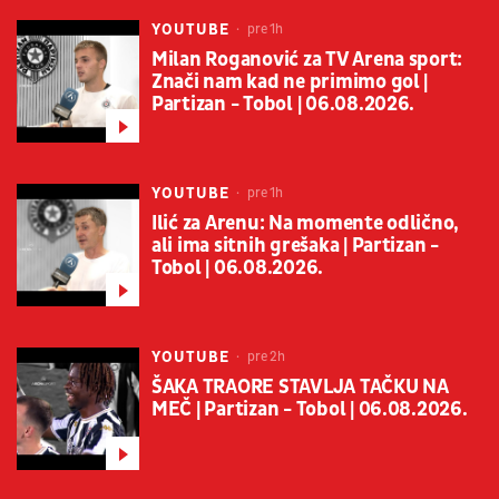
YOUTUBE
pre 1h
Milan Roganović za TV Arena sport:
Znači nam kad ne primimo gol |
Partizan - Tobol | 06.08.2026.
YOUTUBE
pre 1h
Ilić za Arenu: Na momente odlično,
ali ima sitnih grešaka | Partizan -
Tobol | 06.08.2026.
YOUTUBE
pre 2h
ŠAKA TRAORE STAVLJA TAČKU NA
MEČ | Partizan - Tobol | 06.08.2026.