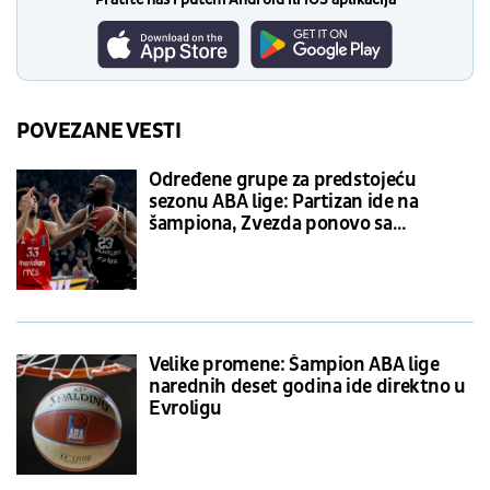
POVEZANE VESTI
Određene grupe za predstojeću
sezonu ABA lige: Partizan ide na
šampiona, Zvezda ponovo sa
Podgoričanima
Velike promene: Šampion ABA lige
narednih deset godina ide direktno u
Evroligu