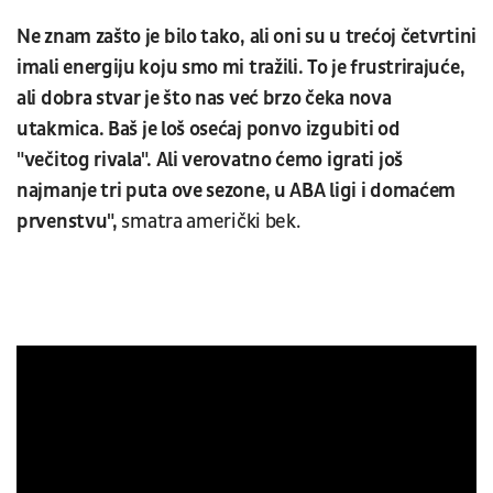
Ne znam zašto je bilo tako, ali oni su u trećoj četvrtini
imali energiju koju smo mi tražili. To je frustrirajuće,
ali dobra stvar je što nas već brzo čeka nova
utakmica.
Baš je loš osećaj ponvo izgubiti od
"večitog rivala". Ali verovatno ćemo igrati još
najmanje tri puta ove sezone, u ABA ligi i domaćem
prvenstvu",
smatra američki bek.