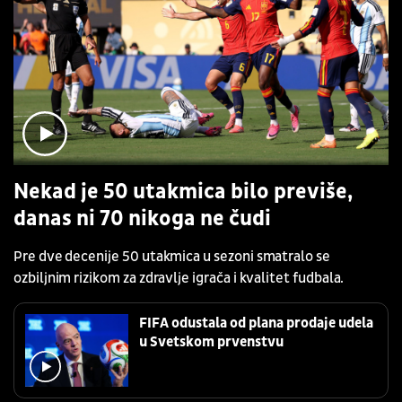
Nekad je 50 utakmica bilo previše,
danas ni 70 nikoga ne čudi
Pre dve decenije 50 utakmica u sezoni smatralo se
ozbiljnim rizikom za zdravlje igrača i kvalitet fudbala.
FIFA odustala od plana prodaje udela
u Svetskom prvenstvu