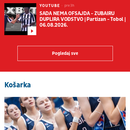
YOUTUBE
pre 3h
SADA NEMA OFSAJDA - ZUBAIRU
DUPLIRA VOĐSTVO | Partizan - Tobol |
06.08.2026.
Pogledaj sve
Košarka