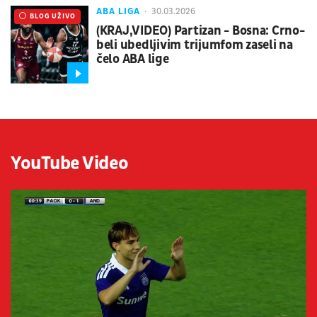
ABA LIGA
30.03.2026
UŽIVO
BLOG UŽIVO
(KRAJ,VIDEO) Partizan - Bosna: Crno-
beli ubedljivim trijumfom zaseli na
čelo ABA lige
YouTube Video