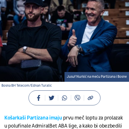
Jusuf Nurkić na meču Partizana i Bosne
Bosna BH Telecom/Ednan Turalic
Košarkaši Partizana imaju
prvu meč loptu za prolazak
u polufinale AdmiralBet ABA lige, a kako bi obezbedili