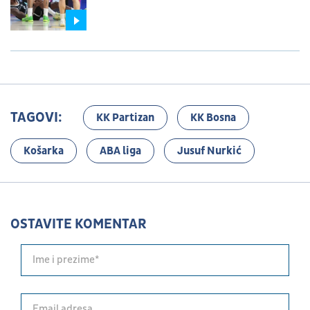
TAGOVI:
KK Partizan
KK Bosna
Košarka
ABA liga
Jusuf Nurkić
OSTAVITE KOMENTAR