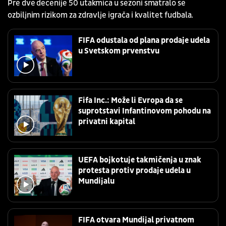
Pre dve decenije 50 utakmica u sezoni smatralo se
ozbiljnim rizikom za zdravlje igrača i kvalitet fudbala.
FIFA odustala od plana prodaje udela
u Svetskom prvenstvu
Fifa Inc.: Može li Evropa da se
suprotstavi Infantinovom pohodu na
privatni kapital
UEFA bojkotuje takmičenja u znak
protesta protiv prodaje udela u
Mundijalu
FIFA otvara Mundijal privatnom