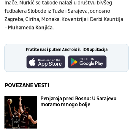
Inače, Nurkić se takođe nalazi u društvu bivšeg
fudbalera Slobode iz Tuzle i Sarajeva, odnosno
Zagreba, Ciriha, Monaka, Koventrija i Derbi Kauntija
-
Muhameda Konjića
.
Pratite nas i putem Android ili iOS aplikacija
POVEZANE VESTI
Penjaroja pred Bosnu: U Sarajevu
moramo mnogo bolje