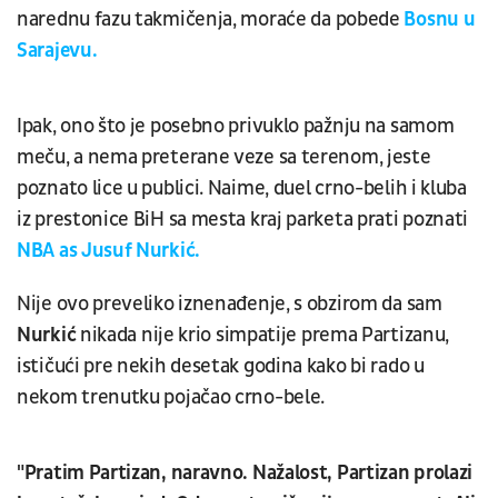
narednu fazu takmičenja, moraće da pobede
Bosnu u
Sarajevu.
Ipak, ono što je posebno privuklo pažnju na samom
meču, a nema preterane veze sa terenom, jeste
poznato lice u publici. Naime, duel crno-belih i kluba
iz prestonice BiH sa mesta kraj parketa prati poznati
NBA as Jusuf Nurkić.
Nije ovo preveliko iznenađenje, s obzirom da sam
Nurkić
nikada nije krio simpatije prema Partizanu,
ističući pre nekih desetak godina kako bi rado u
nekom trenutku pojačao crno-bele.
"Pratim Partizan, naravno. Nažalost, Partizan prolazi