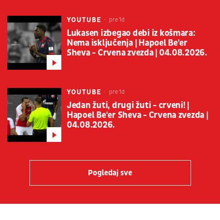
YOUTUBE
pre 1d
Lukasen izbegao debi iz košmara:
Nema isključenja | Hapoel Be'er
Sheva - Crvena zvezda | 04.08.2026.
YOUTUBE
pre 1d
Jedan žuti, drugi žuti - crveni! |
Hapoel Be'er Sheva - Crvena zvezda |
04.08.2026.
Pogledaj sve