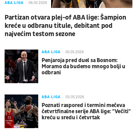
ABA LIGA
06.05.2026
Partizan otvara plej-of ABA lige: Šampion
kreće u odbranu titule, debitant pod
najvećim testom sezone
ABA LIGA
05.05.2026
Penjaroja pred duel sa Bosnom:
Moramo da budemo mnogo bolji u
odbrani
ABA LIGA
03.05.2026
Poznati raspored i termini mečeva
četvrtfinalne serije ABA lige: "Večiti"
kreću u sredu i četvrtak