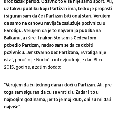
kroz težak period. Odavno to više nije samo sport. Ali,
uz takvu publiku koju Partizan ima, teško je propasti
i siguran sam da će i Partizan biti onaj stari. Verujem
da samo na osnovu navijača zaslužuje pozivnicu u
Evroligu. Verujem da je to najvernija publika na
Balkanu, a i šire. I nakon što sam s Cedevitom
pobedio Partizan, nadao sam se da će dobiti
pozivnicu. Jer stvarno bez Partizana, Evroliga nije
ista",
poručio je Nurkić u intevjuu koji je dao Blicu
2015. godine, a zatim dodao:
"Verujem da ću jednog dana i doći u Partizan. Ali, pre
toga sam siguran da ću se vratiti u Zadar i to u
najboljim godinama, jer to je moj klub, oni su mi dali
najviše".