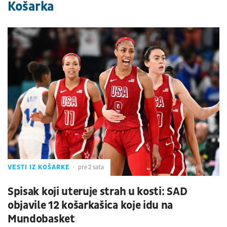
Košarka
VESTI IZ KOŠARKE
pre 2 sata
Spisak koji uteruje strah u kosti: SAD
objavile 12 košarkašica koje idu na
Mundobasket