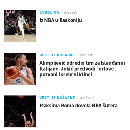
EVROLIGA
pre 5 sati
Iz NBA u Baskoniju
VESTI IZ KOŠARKE
pre 5 sati
Alimpijević odredio tim za Islanđane i
Italijane: Jokić predvodi "orlove",
pozvani i srebrni klinci
VESTI IZ KOŠARKE
pre 6 sati
Maksima Roma dovela NBA šutera