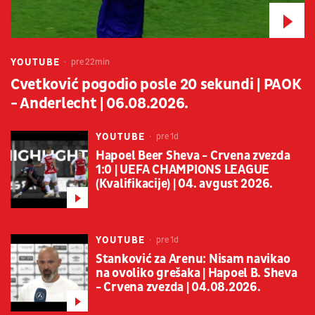
YOUTUBE
pre 22min
Cvetković pogodio posle 20 sekundi | PAOK
- Anderlecht | 06.08.2026.
YOUTUBE
pre 1d
Hapoel Beer Sheva - Crvena zvezda
1:0 | UEFA CHAMPIONS LEAGUE
(Kvalifikacije) | 04. avgust 2026.
YOUTUBE
pre 1d
Stanković za Arenu: Nisam navikao
na ovoliko grešaka | Hapoel B. Sheva
- Crvena zvezda | 04.08.2026.