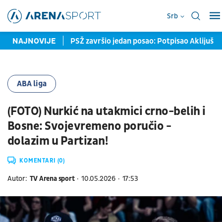
Srb
žiš kraće mečeve
NAJNOVIJE
PSŽ završio jedan posao: Potpisao Aklijuš
ABA liga
(FOTO) Nurkić na utakmici crno-belih i
Bosne: Svojevremeno poručio -
dolazim u Partizan!
KOMENTARI (0)
Autor:
TV Arena sport
10.05.2026
17:53