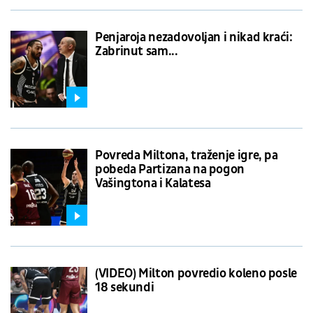
Penjaroja nezadovoljan i nikad kraći:
Zabrinut sam...
Povreda Miltona, traženje igre, pa
pobeda Partizana na pogon
Vašingtona i Kalatesa
(VIDEO) Milton povredio koleno posle
18 sekundi