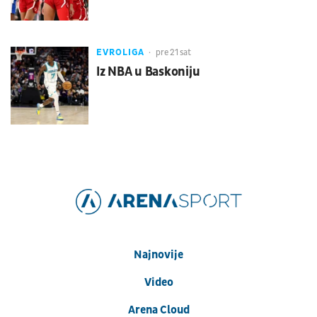
EVROLIGA
pre 21 sat
Iz NBA u Baskoniju
Najnovije
Video
Arena Cloud