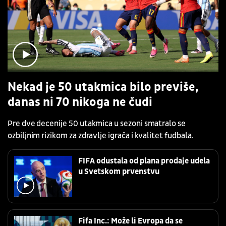
Nekad je 50 utakmica bilo previše,
danas ni 70 nikoga ne čudi
Pre dve decenije 50 utakmica u sezoni smatralo se
ozbiljnim rizikom za zdravlje igrača i kvalitet fudbala.
FIFA odustala od plana prodaje udela
u Svetskom prvenstvu
Fifa Inc.: Može li Evropa da se