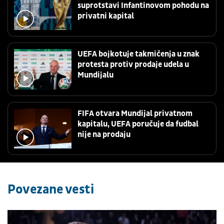
suprotstavi Infantinovom pohodu na
privatni kapital
UEFA bojkotuje takmičenja u znak
protesta protiv prodaje udela u
Mundijalu
FIFA otvara Mundijal privatnom
kapitalu, UEFA poručuje da fudbal
nije na prodaju
Povezane vesti