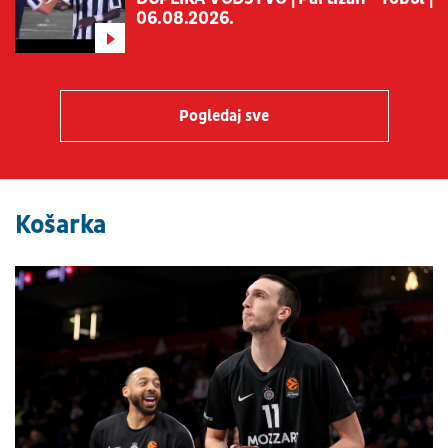
06.08.2026.
Pogledaj sve
Košarka