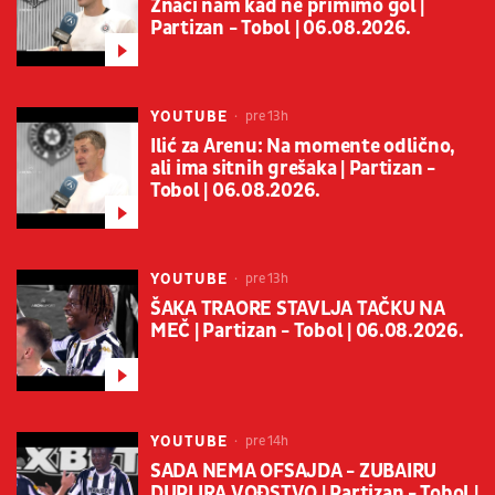
Znači nam kad ne primimo gol |
Partizan - Tobol | 06.08.2026.
YOUTUBE
pre 13h
Ilić za Arenu: Na momente odlično,
ali ima sitnih grešaka | Partizan -
Tobol | 06.08.2026.
YOUTUBE
pre 13h
ŠAKA TRAORE STAVLJA TAČKU NA
MEČ | Partizan - Tobol | 06.08.2026.
YOUTUBE
pre 14h
SADA NEMA OFSAJDA - ZUBAIRU
DUPLIRA VOĐSTVO | Partizan - Tobol |