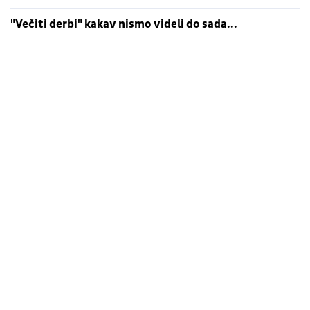
"Večiti derbi" kakav nismo videli do sada...