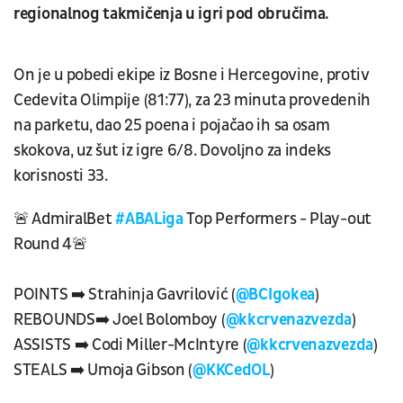
regionalnog takmičenja u igri pod obručima.
On je u pobedi ekipe iz Bosne i Hercegovine, protiv
Cedevita Olimpije (81:77), za 23 minuta provedenih
na parketu, dao 25 poena i pojačao ih sa osam
skokova, uz šut iz igre 6/8. Dovoljno za indeks
korisnosti 33.
🚨 AdmiralBet
#ABALiga
Top Performers - Play-out
Round 4🚨
POINTS ➡️ Strahinja Gavrilović (
@BCIgokea
)
REBOUNDS➡️ Joel Bolomboy (
@kkcrvenazvezda
)
ASSISTS ➡️ Codi Miller-McIntyre (
@kkcrvenazvezda
)
STEALS ➡️ Umoja Gibson (
@KKCedOL
)