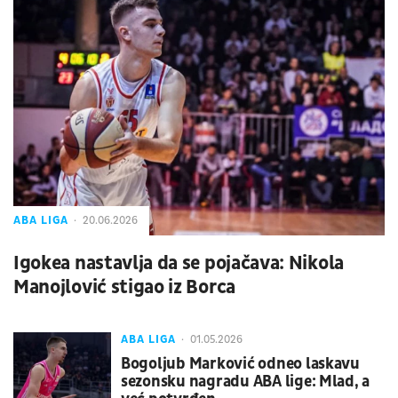
ABA LIGA
20.06.2026
Igokea nastavlja da se pojačava: Nikola
Manojlović stigao iz Borca
ABA LIGA
01.05.2026
Bogoljub Marković odneo laskavu
sezonsku nagradu ABA lige: Mlad, a