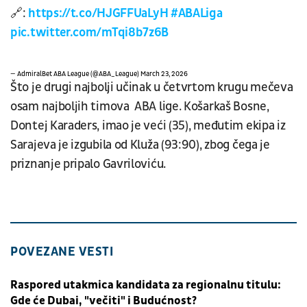
🔗:
https://t.co/HJGFFUaLyH
#ABALiga
pic.twitter.com/mTqi8b7z6B
— AdmiralBet ABA League (@ABA_League)
March 23, 2026
Što je drugi najbolji učinak u četvrtom krugu mečeva
osam najboljih timova ABA lige. Košarkaš Bosne,
Dontej Karaders, imao je veći (35), međutim ekipa iz
Sarajeva je izgubila od Kluža (93:90), zbog čega je
priznanje pripalo Gavriloviću.
POVEZANE VESTI
Raspored utakmica kandidata za regionalnu titulu:
Gde će Dubai, "večiti" i Budućnost?