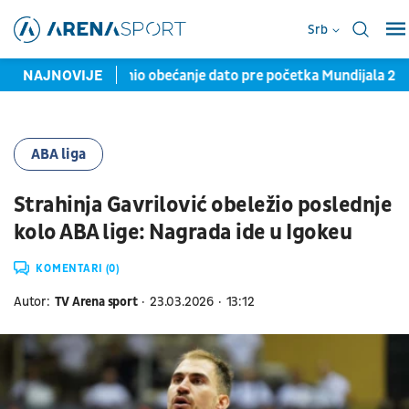
Srb
EO) Gavi ispunio obećanje dato pre početka Mundijala 2026: Špa
NAJNOVIJE
ABA liga
Strahinja Gavrilović obeležio poslednje
kolo ABA lige: Nagrada ide u Igokeu
KOMENTARI (0)
Autor:
TV Arena sport
23.03.2026
13:12