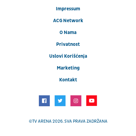
Impressum
ACG Network
O Nama
Privatnost
Uslovi Korišćenja
Marketing
Kontakt
©
TV ARENA
2026. SVA PRAVA ZADRŽANA