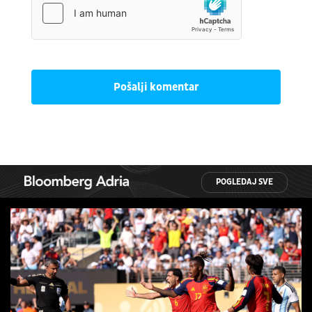
Pošalji komentar
POGLEDAJ SVE