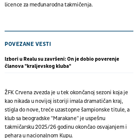
licence za međunarodna takmičenja.
POVEZANE VESTI
Izbori u Realu su završeni: On je dobio poverenje
članova "kraljevskog kluba"
ŽFK Crvena zvezda je u tek okončanoj sezoni koja je
kao nikada u novijoj istoriji imala dramatičan kraj,
stigla do nove, treće uzastopne šampionske titule, a
klub sa beogradske "Marakane" je uspešnu
takmičarsku 2025/26 godinu okončao osvajanjem i
pehara u nacionalnom Kupu.