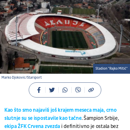
Stadion "Rajko Mitić"
Marko Djokovic/Starsport
Kao što smo najavili još krajem meseca maja, crno
slutnje su se ispostavile kao tačne
. Šampion Srbije,
ekipa ŽFK Crvena zvezda
i definitivno je ostala bez