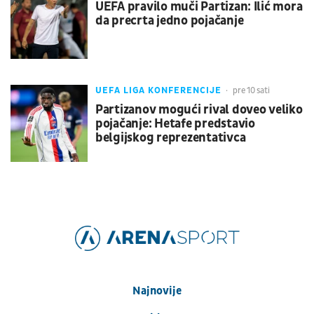
UEFA pravilo muči Partizan: Ilić mora
da precrta jedno pojačanje
UEFA LIGA KONFERENCIJE
pre 10 sati
Partizanov mogući rival doveo veliko
pojačanje: Hetafe predstavio
belgijskog reprezentativca
Najnovije