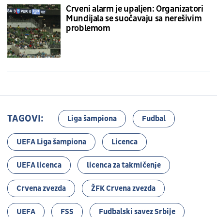
Crveni alarm je upaljen: Organizatori
Mundijala se suočavaju sa nerešivim
problemom
TAGOVI:
Liga šampiona
Fudbal
UEFA Liga šampiona
Licenca
UEFA licenca
licenca za takmičenje
Crvena zvezda
ŽFK Crvena zvezda
UEFA
FSS
Fudbalski savez Srbije