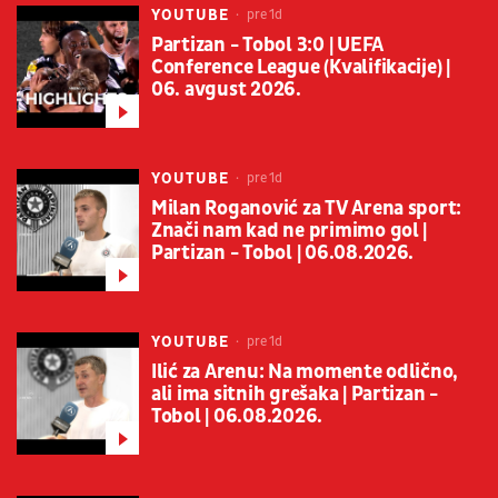
YOUTUBE
pre 1d
Partizan - Tobol 3:0 | UEFA
Conference League (Kvalifikacije) |
06. avgust 2026.
YOUTUBE
pre 1d
Milan Roganović za TV Arena sport:
Znači nam kad ne primimo gol |
Partizan - Tobol | 06.08.2026.
YOUTUBE
pre 1d
Ilić za Arenu: Na momente odlično,
ali ima sitnih grešaka | Partizan -
Tobol | 06.08.2026.