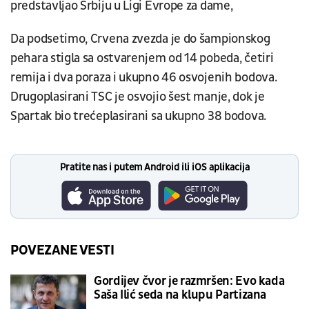
predstavljao Srbiju u Ligi Evrope za dame,
Da podsetimo, Crvena zvezda je do šampionskog
pehara stigla sa ostvarenjem od 14 pobeda, četiri
remija i dva poraza i ukupno 46 osvojenih bodova.
Drugoplasirani TSC je osvojio šest manje, dok je
Spartak bio trećeplasirani sa ukupno 38 bodova.
Pratite nas i putem Android ili iOS aplikacija
POVEZANE VESTI
Gordijev čvor je razmršen: Evo kada
Saša Ilić seda na klupu Partizana