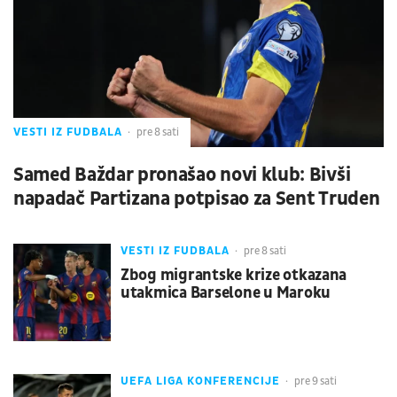
VESTI IZ FUDBALA
pre 8 sati
Samed Baždar pronašao novi klub: Bivši
napadač Partizana potpisao za Sent Truden
VESTI IZ FUDBALA
pre 8 sati
Zbog migrantske krize otkazana
utakmica Barselone u Maroku
UEFA LIGA KONFERENCIJE
pre 9 sati