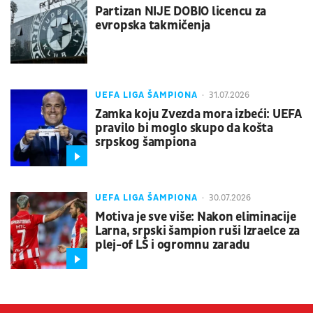
Partizan NIJE DOBIO licencu za
evropska takmičenja
UEFA LIGA ŠAMPIONA
31.07.2026
Zamka koju Zvezda mora izbeći: UEFA
pravilo bi moglo skupo da košta
srpskog šampiona
UEFA LIGA ŠAMPIONA
30.07.2026
Motiva je sve više: Nakon eliminacije
Larna, srpski šampion ruši Izraelce za
plej-of LŠ i ogromnu zaradu