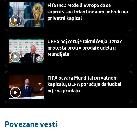
Fifa Inc.: Može li Evropa da se
suprotstavi Infantinovom pohodu na
privatni kapital
UEFA bojkotuje takmičenja u znak
protesta protiv prodaje udela u
Mundijalu
FIFA otvara Mundijal privatnom
kapitalu, UEFA poručuje da fudbal
nije na prodaju
Povezane vesti