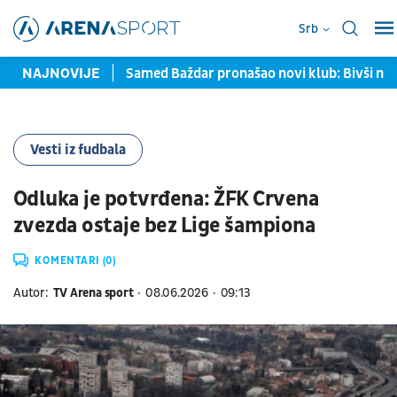
Srb
avljene u Torontu
NAJNOVIJE
Samed Baždar pronašao novi klub: Bivši na
Vesti iz fudbala
Odluka je potvrđena: ŽFK Crvena
zvezda ostaje bez Lige šampiona
KOMENTARI (0)
Autor:
TV Arena sport
08.06.2026
09:13