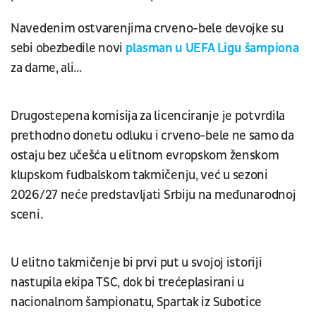
Navedenim ostvarenjima crveno-bele devojke su
sebi obezbedile novi
plasman u UEFA Ligu šampiona
za dame, ali...
Drugostepena komisija za licenciranje je potvrdila
prethodno donetu odluku i crveno-bele ne samo da
ostaju bez učešća u elitnom evropskom ženskom
klupskom fudbalskom takmičenju, već u sezoni
2026/27 neće predstavljati Srbiju na međunarodnoj
sceni.
U elitno takmičenje bi prvi put u svojoj istoriji
nastupila ekipa TSC, dok bi trećeplasirani u
nacionalnom šampionatu, Spartak iz Subotice