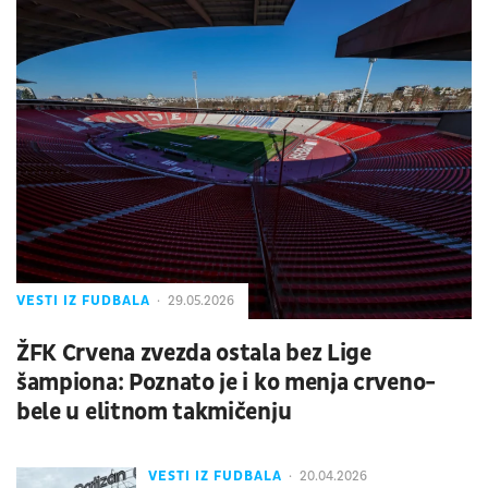
VESTI IZ FUDBALA
29.05.2026
ŽFK Crvena zvezda ostala bez Lige
šampiona: Poznato je i ko menja crveno-
bele u elitnom takmičenju
VESTI IZ FUDBALA
20.04.2026