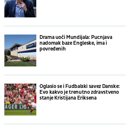
Drama uoči Mundijala: Pucnjava
nadomak baze Engleske, ima i
povređenih
Oglasio se i Fudbalski savez Danske:
Evo kakvo je trenutno zdravstveno
stanje Kristijana Eriksena