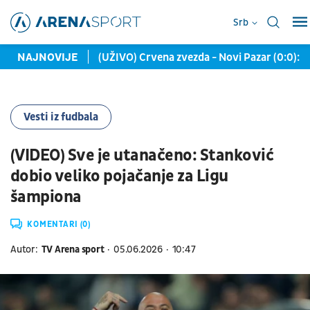
Srb
kontakata, ali...
NAJNOVIJE
(UŽIVO) Crvena zvezda - Novi Pazar (0:0): 
Vesti iz fudbala
(VIDEO) Sve je utanačeno: Stanković
dobio veliko pojačanje za Ligu
šampiona
KOMENTARI (0)
Autor:
TV Arena sport
05.06.2026
10:47