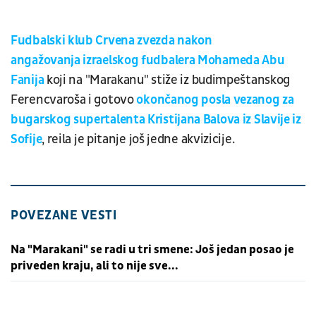
Fudbalski klub Crvena zvezda nakon
angažovanja izraelskog fudbalera Mohameda Abu
Fanija
koji na "Marakanu" stiže iz budimpeštanskog
Ferencvaroša i gotovo
okončanog posla vezanog za
bugarskog supertalenta Kristijana Balova iz Slavije iz
Sofije
, reila je pitanje još jedne akvizicije.
POVEZANE VESTI
Na "Marakani" se radi u tri smene: Još jedan posao je
priveden kraju, ali to nije sve...