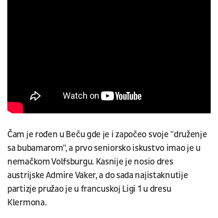
Čam je rođen u Beču gde je i započeo svoje "druženje
sa bubamarom", a prvo seniorsko iskustvo imao je u
nemačkom Volfsburgu. Kasnije je nosio dres
austrijske Admire Vaker, a do sada najistaknutije
partizje pružao je u francuskoj Ligi 1 u dresu
Klermona.