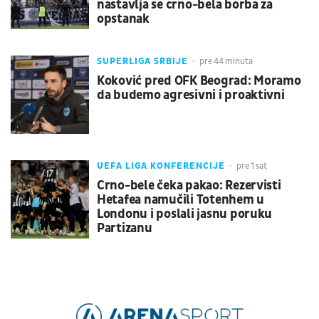
nastavlja se crno-bela borba za
opstanak
SUPERLIGA SRBIJE
pre 44 minuta
Koković pred OFK Beograd: Moramo
da budemo agresivni i proaktivni
UEFA LIGA KONFERENCIJE
pre 1 sat
Crno-bele čeka pakao: Rezervisti
Hetafea namučili Totenhem u
Londonu i poslali jasnu poruku
Partizanu