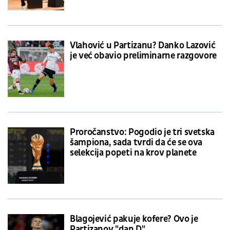
Vlahović u Partizanu? Danko Lazović
je već obavio preliminarne razgovore
Proročanstvo: Pogodio je tri svetska
šampiona, sada tvrdi da će se ova
selekcija popeti na krov planete
Blagojević pakuje kofere? Ovo je
Partizanov "dan D"