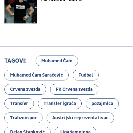
TAGOVI:
Muhamed Čam
Muhamed Čam Saračević
Fudbal
Crvena zvezda
FK Crvena zvezda
Transfer
Transfer igrača
pozajmica
Trabzonspor
Austrijski reprezentativac
Dejan Stanković
Liga šampiona