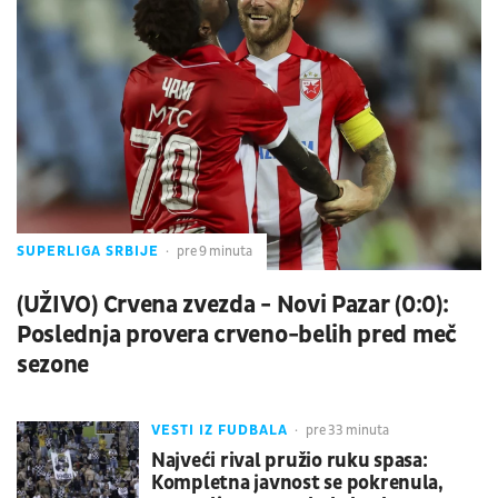
SUPERLIGA SRBIJE
pre 9 minuta
(UŽIVO) Crvena zvezda - Novi Pazar (0:0):
Poslednja provera crveno-belih pred meč
sezone
VESTI IZ FUDBALA
pre 33 minuta
Najveći rival pružio ruku spasa:
Kompletna javnost se pokrenula,