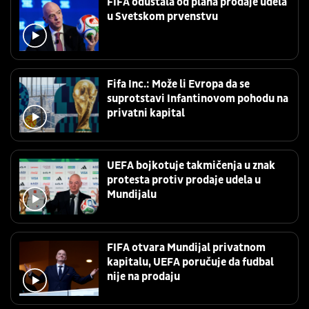
FIFA odustala od plana prodaje udela
u Svetskom prvenstvu
Fifa Inc.: Može li Evropa da se
suprotstavi Infantinovom pohodu na
privatni kapital
UEFA bojkotuje takmičenja u znak
protesta protiv prodaje udela u
Mundijalu
FIFA otvara Mundijal privatnom
kapitalu, UEFA poručuje da fudbal
nije na prodaju