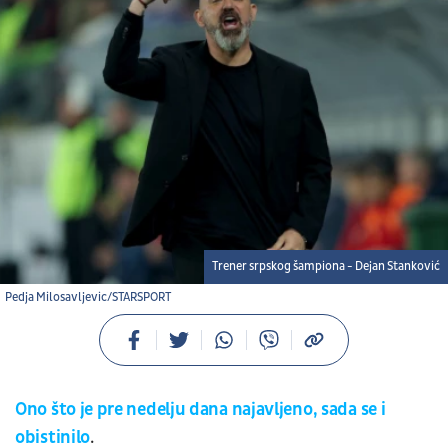
Trener srpskog šampiona - Dejan Stanković
Pedja Milosavljevic/STARSPORT
Ono što je pre nedelju dana najavljeno, sada se i
obistinilo
.