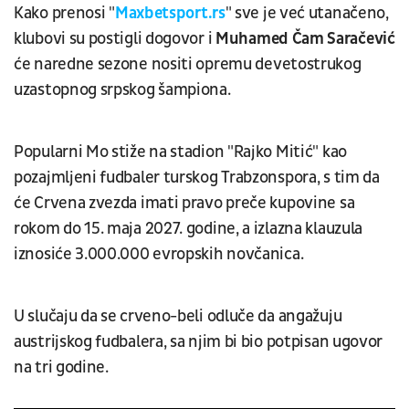
Kako prenosi "
Maxbetsport.rs
" sve je već utanačeno,
klubovi su postigli dogovor i
Muhamed Čam Saračević
će naredne sezone nositi opremu devetostrukog
uzastopnog srpskog šampiona.
Popularni Mo stiže na stadion "Rajko Mitić" kao
pozajmljeni fudbaler turskog Trabzonspora, s tim da
će Crvena zvezda imati pravo preče kupovine sa
rokom do 15. maja 2027. godine, a izlazna klauzula
iznosiće 3.000.000 evropskih novčanica.
U slučaju da se crveno-beli odluče da angažuju
austrijskog fudbalera, sa njim bi bio potpisan ugovor
na tri godine.