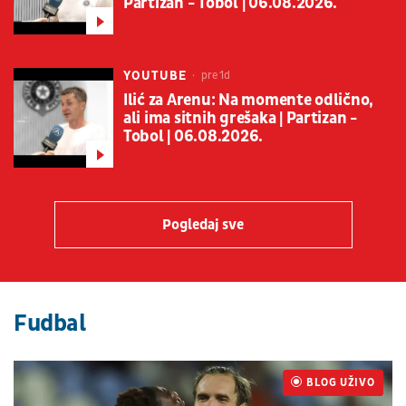
Partizan - Tobol | 06.08.2026.
YOUTUBE
pre 1d
Ilić za Arenu: Na momente odlično,
ali ima sitnih grešaka | Partizan -
Tobol | 06.08.2026.
Pogledaj sve
Fudbal
BLOG UŽIVO
UŽIVO