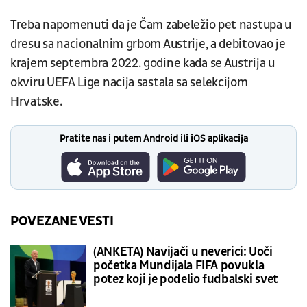
Treba napomenuti da je Čam zabeležio pet nastupa u
dresu sa nacionalnim grbom Austrije, a debitovao je
krajem septembra 2022. godine kada se Austrija u
okviru UEFA Lige nacija sastala sa selekcijom
Hrvatske.
Pratite nas i putem Android ili iOS aplikacija
POVEZANE VESTI
(ANKETA) Navijači u neverici: Uoči
početka Mundijala FIFA povukla
potez koji je podelio fudbalski svet