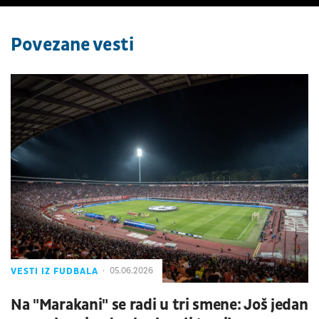
Povezane vesti
VESTI IZ FUDBALA
05.06.2026
Na "Marakani" se radi u tri smene: Još jedan