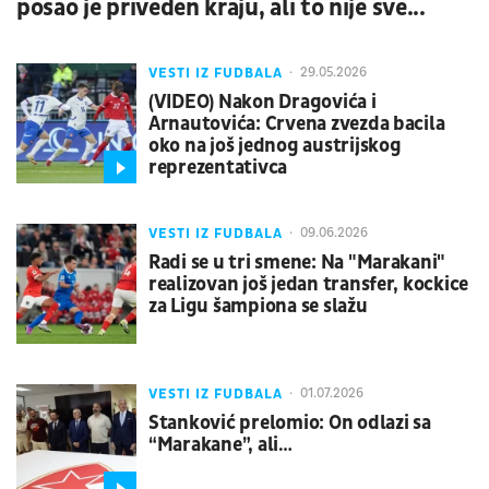
posao je priveden kraju, ali to nije sve...
VESTI IZ FUDBALA
29.05.2026
(VIDEO) Nakon Dragovića i
Arnautovića: Crvena zvezda bacila
oko na još jednog austrijskog
reprezentativca
VESTI IZ FUDBALA
09.06.2026
Radi se u tri smene: Na "Marakani"
realizovan još jedan transfer, kockice
za Ligu šampiona se slažu
VESTI IZ FUDBALA
01.07.2026
Stanković prelomio: On odlazi sa
“Marakane”, ali…