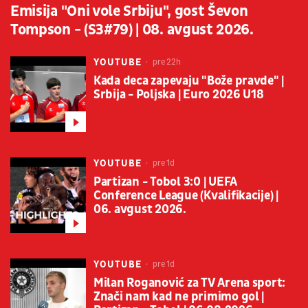
Emisija "Oni vole Srbiju", gost Ševon
Tompson - (S3#79) | 08. avgust 2026.
YOUTUBE
pre 22h
Kada deca zapevaju "Bože pravde" |
Srbija - Poljska | Euro 2026 U18
YOUTUBE
pre 1d
Partizan - Tobol 3:0 | UEFA
Conference League (Kvalifikacije) |
06. avgust 2026.
YOUTUBE
pre 1d
Milan Roganović za TV Arena sport:
Znači nam kad ne primimo gol |