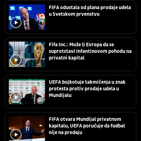
FIFA odustala od plana prodaje udela
u Svetskom prvenstvu
Fifa Inc.: Može li Evropa da se
suprotstavi Infantinovom pohodu na
privatni kapital
UEFA bojkotuje takmičenja u znak
protesta protiv prodaje udela u
Mundijalu
FIFA otvara Mundijal privatnom
kapitalu, UEFA poručuje da fudbal
nije na prodaju