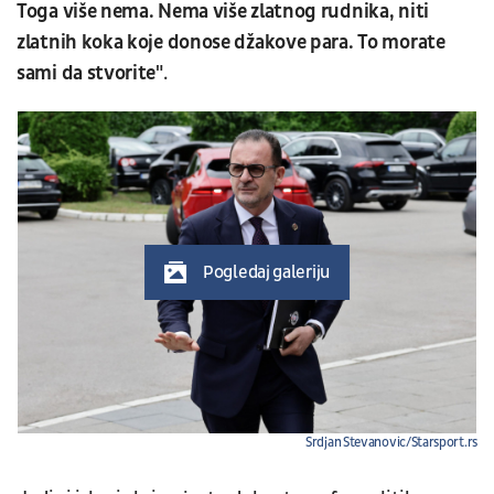
Toga više nema. Nema više zlatnog rudnika, niti
zlatnih koka koje donose džakove para. To morate
sami da stvorite"
.
Pogledaj galeriju
Srdjan Stevanovic/Starsport.rs