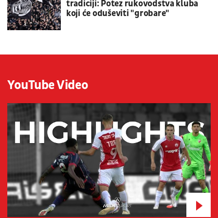
tradiciji: Potez rukovodstva kluba
koji će oduševiti "grobare"
YouTube Video