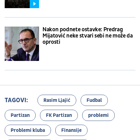
Nakon podnete ostavke: Predrag
Mijatović neke stvari sebi ne može da
oprosti
TAGOVI:
Rasim Ljajić
Fudbal
Partizan
FK Partizan
problemi
Problemi kluba
Finansije