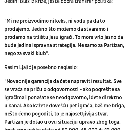
Jedini izlaz iz krize, jeste dobra transfer politika:
"Mi ne proizvodimo ni keks, ni vodu pa da to
prodajemo. Jedino što možemo da stvaramo i
prodamo na tržištu jesu igrači. To mora vrlo jasno da
bude jedina ispravna strategija. Ne samo za Partizan,
nego za svaki klub"
.
Rasim Ljajić je posebno naglasio:
"Novac nije garancija da ćete napraviti rezultat. Sve
se vraća na priču o odgovornosti - ako pogrešite sa
igračima i ponašate se neodgovorno, idete direktno
u kanal. Ako kažete dovešću pet igrača, baš me briga,
nešto ćemo pogoditi, to je najosetljivija stvar.
Partizan je došao u ovu situaciju upravo zbog toga.