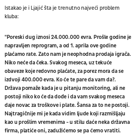
Istakao je i Ljajić šta je trenutno najveći problem
kluba:
"Poreski dug iznosi 24.000.000 evra. Prošle godine je
napravljen reprogram, a od 1. aprila ove godine
plaćamo rate. Zato nam je neophodna prodaja igrača.
Niko neće da čeka. Svakog meseca, uz tekuće
obaveze koje redovno plaćate, za porez mora da se
izdvoji 400.000 evra. Ko će te pare da vam da?.
Država pomaže kada je u pitanju monitoring, ali ne
postoji niko ko će da dođe i da vam svakog meseca
daje novac za troškove i plate. Šansa za to ne postoji.
Najtragičnije mi je kada vidim ljude koji razmišljaju
kao u prošlim vremenima - u stilu daće neka državna
firma, platiće oni, zadužićemo se pa ćemo vratiti.