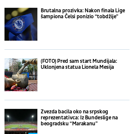
Brutalna prozivka: Nakon finala Lige
šampiona Čelsi ponizio “tobdžije”
(FOTO) Pred sam start Mundijala:
Uklonjena statua Lionela Mesija
Zvezda bacila oko na srpskog
reprezentativca: Iz Bundeslige na
beogradsku “Marakanu”