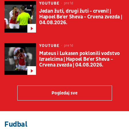
YOUTUBE
pre 1d
Jedan žuti, drugi žuti - crveni! |
Hapoel Be'er Sheva - Crvena zvezda |
04.08.2026.
YOUTUBE
pre 1d
Mateus i Lukasen poklonili vođstvo
Izraelcima | Hapoel Be'er Sheva -
Crvena zvezda | 04.08.2026.
Pogledaj sve
Fudbal