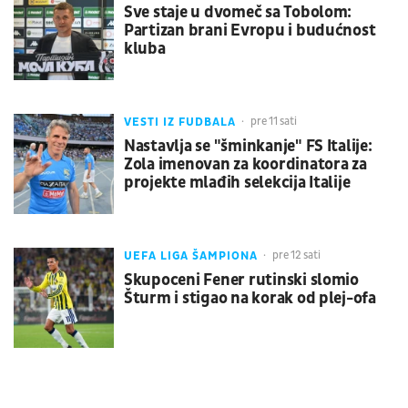
Sve staje u dvomeč sa Tobolom:
Partizan brani Evropu i budućnost
kluba
VESTI IZ FUDBALA
pre 11 sati
Nastavlja se "šminkanje" FS Italije:
Zola imenovan za koordinatora za
projekte mlađih selekcija Italije
UEFA LIGA ŠAMPIONA
pre 12 sati
Skupoceni Fener rutinski slomio
Šturm i stigao na korak od plej-ofa