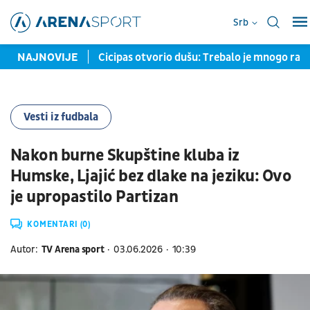
Srb
ledeća je Belgija
NAJNOVIJE
Cicipas otvorio dušu: Trebalo je mnogo ran
Vesti iz fudbala
Nakon burne Skupštine kluba iz
Humske, Ljajić bez dlake na jeziku: Ovo
je upropastilo Partizan
KOMENTARI (0)
Autor:
TV Arena sport
03.06.2026
10:39