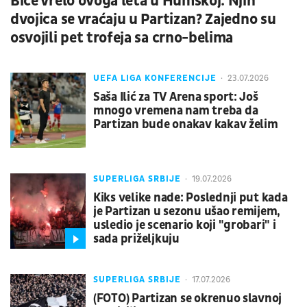
Biće vrelo ovoga leta u Humskoj: Njih
dvojica se vraćaju u Partizan? Zajedno su
osvojili pet trofeja sa crno-belima
UEFA LIGA KONFERENCIJE
23.07.2026
Saša Ilić za TV Arena sport: Još
mnogo vremena nam treba da
Partizan bude onakav kakav želim
SUPERLIGA SRBIJE
19.07.2026
Kiks velike nade: Poslednji put kada
je Partizan u sezonu ušao remijem,
usledio je scenario koji "grobari" i
sada priželjkuju
SUPERLIGA SRBIJE
17.07.2026
(FOTO) Partizan se okrenuo slavnoj