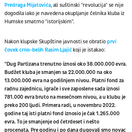
Predraga Mijatovića
, ali suštinski "revolucija" se nije
dogodila iako je navedena okupljanje čelnika kluba iz
Humske smatrno "istorijskim".
Nakon klupske Skupštine javnosti se obratio
prvi
čovek crno-belih Rasim Ljajić
koji je istakao:
"Dug Partizana trenutno iznosi oko 38.000.000 evra.
Budžet kluba je smanjen sa 22.000.000 na oko
13.000.000 evra na godišnjem nivou. Platni fond za
radnu zajednicu, igrače i sve zaposlene sada iznosi
781.000 evra bruto na mesečnom nivou, a u klubu je
preko 200 ljudi. Primera radi, u novembru 2022.
godine taj isti platni fond iznosio je čak 1.265.000
evra. To je smanjenje od četrdeset i nešto
procenata. Pre godinu i po dana dugovali smo novac