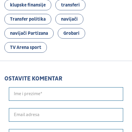
klupske finansije
transferi
Transfer politika
navijači
navijači Partizana
Grobari
TV Arena sport
OSTAVITE KOMENTAR