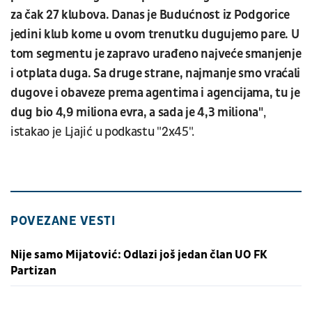
za čak 27 klubova. Danas je Budućnost iz Podgorice
jedini klub kome u ovom trenutku dugujemo pare. U
tom segmentu je zapravo urađeno najveće smanjenje
i otplata duga. Sa druge strane, najmanje smo vraćali
dugove i obaveze prema agentima i agencijama, tu je
dug bio 4,9 miliona evra, a sada je 4,3 miliona"
,
istakao je Ljajić u podkastu "2x45".
POVEZANE VESTI
Nije samo Mijatović: Odlazi još jedan član UO FK
Partizan