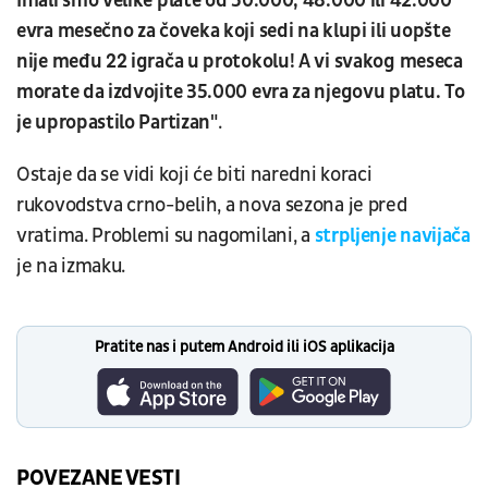
Imali smo velike plate od 50.000, 48.000 ili 42.000
evra mesečno za čoveka koji sedi na klupi ili uopšte
nije među 22 igrača u protokolu! A vi svakog meseca
morate da izdvojite 35.000 evra za njegovu platu. To
je upropastilo Partizan"
.
Ostaje da se vidi koji će biti naredni koraci
rukovodstva crno-belih, a nova sezona je pred
vratima. Problemi su nagomilani, a
strpljenje navijača
je na izmaku.
Pratite nas i putem Android ili iOS aplikacija
POVEZANE VESTI