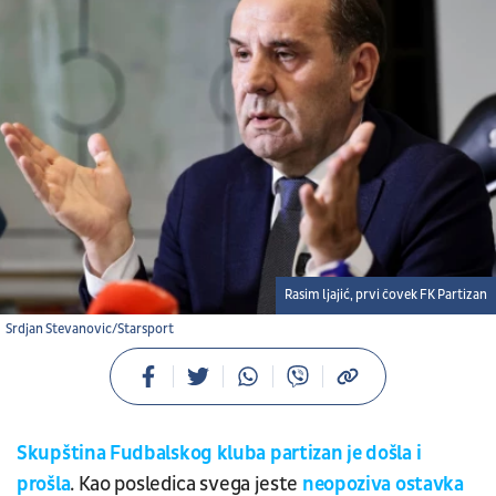
Rasim ljajić, prvi čovek FK Partizan
Srdjan Stevanovic/Starsport
Skupština Fudbalskog kluba partizan je došla i
prošla
. Kao posledica svega jeste
neopoziva ostavka