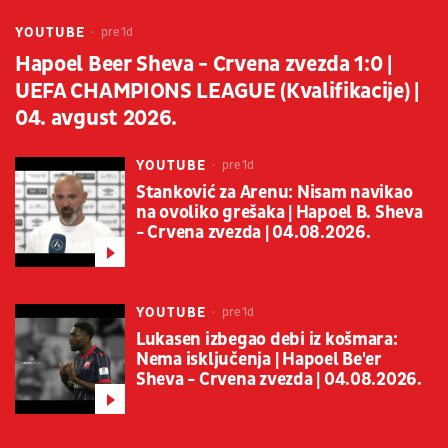
YOUTUBE
pre 1d
Hapoel Beer Sheva - Crvena zvezda 1:0 |
UEFA CHAMPIONS LEAGUE (Kvalifikacije) |
04. avgust 2026.
YOUTUBE
pre 1d
Stanković za Arenu: Nisam navikao
na ovoliko grešaka | Hapoel B. Sheva
- Crvena zvezda | 04.08.2026.
YOUTUBE
pre 1d
Lukasen izbegao debi iz košmara:
Nema isključenja | Hapoel Be'er
Sheva - Crvena zvezda | 04.08.2026.