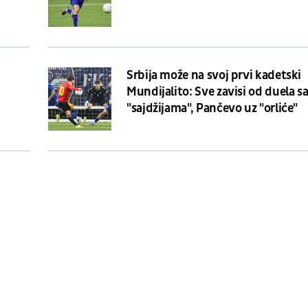
Srbija može na svoj prvi kadetski
Mundijalito: Sve zavisi od duela s
"sajdžijama", Pančevo uz "orliće"