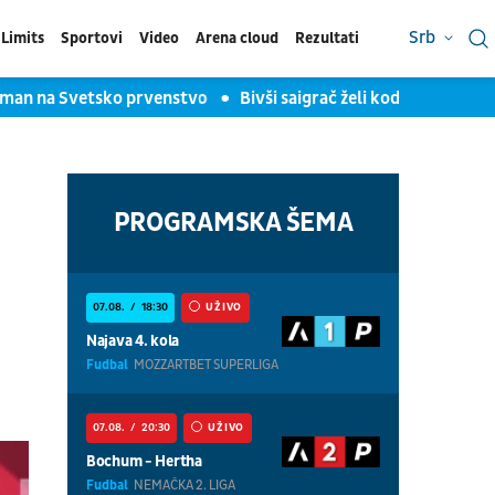
Srb
Limits
Sportovi
Video
Arena cloud
Rezultati
an na Svetsko prvenstvo
Bivši saigrač želi kod Lebrona Džej
PROGRAMSKA ŠEMA
07.08.
18:30
UŽIVO
Najava 4. kola
Fudbal
MOZZARTBET SUPERLIGA
07.08.
20:30
UŽIVO
Bochum - Hertha
Fudbal
NEMAČKA 2. LIGA