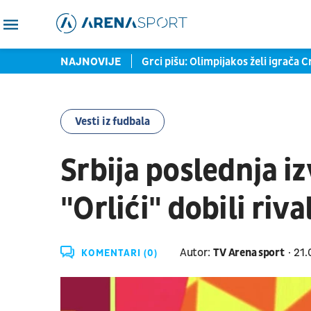
 startuje na pozajmici
NAJNOVIJE
Grci pišu: Olimpijakos želi igrača Crve
Vesti iz fudbala
Srbija poslednja i
"Orlići" dobili riv
Autor:
TV Arena sport
21.
KOMENTARI (0)