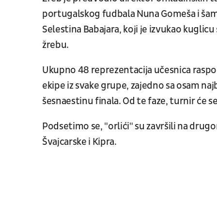
portugalskog fudbala Nuna Gomeša i šamp
Selestina Babajara, koji je izvukao kuglic
žrebu.
Ukupno 48 reprezentacija učesnica raspore
ekipe iz svake grupe, zajedno sa osam najbo
šesnaestinu finala. Od te faze, turnir će s
Podsetimo se, "orlići" su završili na drugo
Švajcarske i Kipra.