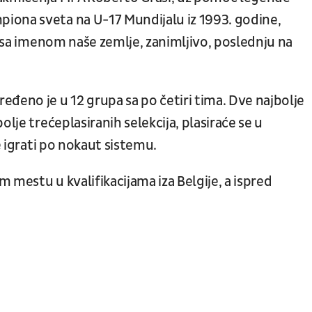
iona sveta na U-17 Mundijalu iz 1993. godine,
u sa imenom naše zemlje, zanimljivo, poslednju na
đeno je u 12 grupa sa po četiri tima. Dve najbolje
lje trećeplasiranih selekcija, plasiraće se u
e igrati po nokaut sistemu.
m mestu u kvalifikacijama iza Belgije, a ispred