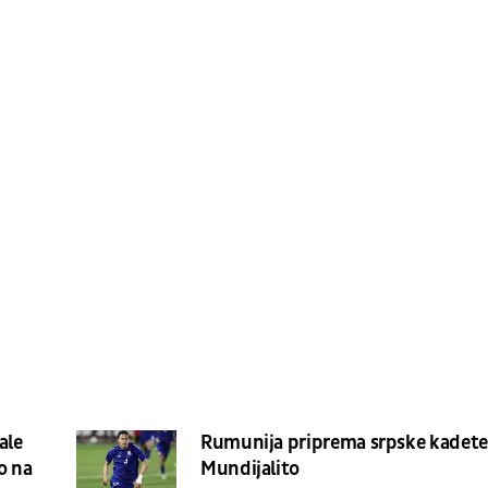
ale
Rumunija priprema srpske kadete
o na
Mundijalito