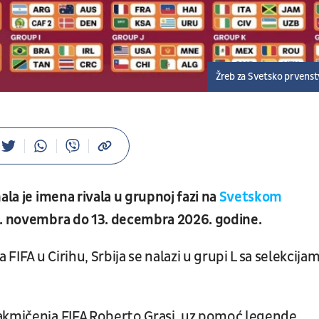
Žreb za Svetsko prvens
ala je imena rivala u grupnoj fazi na
Svetskom
19. novembra do 13. decembra 2026. godine.
FIFA u Cirihu, Srbija se nalazi u grupi L sa selekcija
takmičenja FIFA Roberto Grasi, uz pomoć legende