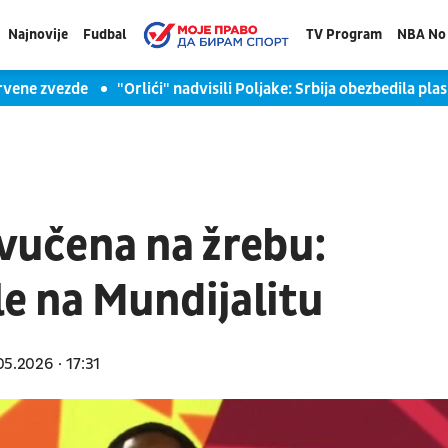
Najnovije
Fudbal
TV Program
NBA No 
ne zvezde
"Orlići" nadvisili Poljake: Srbija obezbedila plasm
zvučena na žrebu:
ale na Mundijalitu
05.2026
17:31