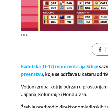
FIFA
Kadetska (U-17) reprezentacija Srbije
sazn
prvenstvu
, koje se održava u Kataru od 
Voljom žreba, koji je održan u prostorijama 
Japana, Kolumbije i Hondurasa.
Žreb je predvodio direktor omladinskih 