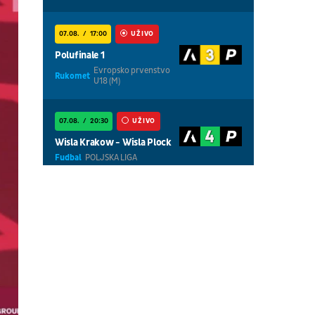
07.08.
17:00
UŽIVO
Polufinale 1
Evropsko prvenstvo
Rukomet
U18 (M)
07.08.
20:30
UŽIVO
Wisla Krakow - Wisla Plock
Fudbal
POLJSKA LIGA
07.08.
18:30
UŽIVO
Centralni teren, dan 5,
prepodnevna sesija
Tenis
WTA 1000 - Toronto
07.08.
18:30
UŽIVO
Centralni teren, dan 6,