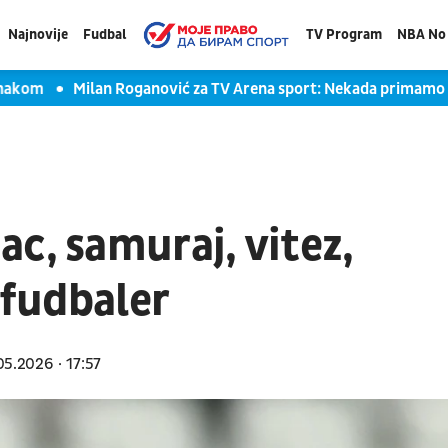
Najnovije
Fudbal
TV Program
NBA No 
om
Milan Roganović za TV Arena sport: Nekada primamo glupe
c, samuraj, vitez,
 fudbaler
05.2026
17:57