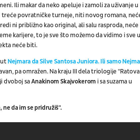
eni. Ili makar da neko apeluje i zamoli za uživanje u
iti treće povratničke turneje, niti novog romana, neć
vredi ni približno kao original, ali salu rasproda, neće
 vreme karijere, to je sve što možemo da vidimo i sve 
ta neće biti.
put
Nejmara da Silve Santosa Juniora. Ili samo Nejma
žavan, pa omražen. Na kraju III dela triologije "Ratova
ji dvoboj sa
Anakinom Skajvokerom
i sa suzama u
e, ne da im se pridružiš".