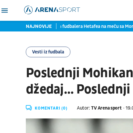
otpisom
Teška povreda fudbalera Hetafea na meču sa Monak
NAJNOVIJE
Vesti iz fudbala
Poslednji Mohikana
džedaj... Poslednji
Autor:
TV Arena sport
19.
KOMENTARI (0)