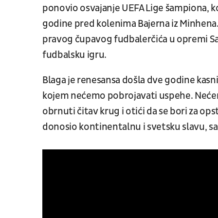
ponovio osvajanje UEFA Lige šampiona, ko
godine pred kolenima Bajerna iz Minhena.
pravog čupavog fudbalerčića u opremi Sa
fudbalsku igru.
Blaga je renesansa došla dve godine kasnije,
kojem nećemo pobrojavati uspehe. Nećem
obrnuti čitav krug i otići da se bori za op
donosio kontinentalnu i svetsku slavu, s