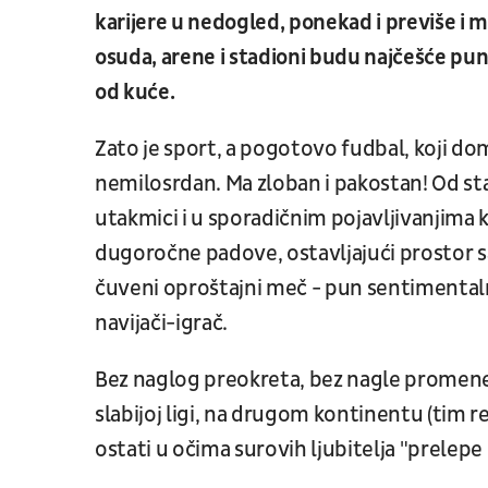
karijere u nedogled, ponekad i previše i mad
osuda, arene i stadioni budu najčešće puni
od kuće.
Zato je sport, a pogotovo fudbal, koji dom
nemilosrdan. Ma zloban i pakostan! Od sta
utakmici i u sporadičnim pojavljivanjima k
dugoročne padove, ostavljajući prostor s
čuveni oproštajni meč - pun sentimentalno
navijači-igrač.
Bez naglog preokreta, bez nagle promene
slabijoj ligi, na drugom kontinentu (tim 
ostati u očima surovih ljubitelja "prelepe i