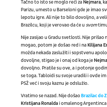
Tačno to isto se moglo reći za
Nejmara
, k
Parizu, umesto u Barseloni gde je imao sve 
lepotu igre. Ali nije to bilo dovoljno, a ve
Brazilcu, koji je verovao da će u
svom
timu
Nije zasijao u Gradu svetlosti. Nije prišao n
mogao, potom je došao red i na
Kilijana
možda nekada zaslužiti i sopstvenu apolog
dovoljne, stigao je i onaj od koga je
Nejm
dovoljno. Pratile su ove, a i potonje godi
se toga. Tabloidi su svoje uradili i ovde 
PSŽ već i svoju kaznu je odslužio.
Vratimo se nazad. Nije došao
Brazilac do 
Kristijana Ronalda
i omalenog Argentinca