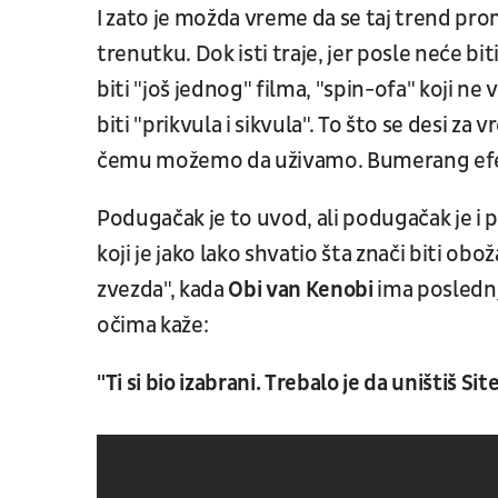
I zato je možda vreme da se taj trend prom
trenutku. Dok isti traje, jer posle neće b
biti "još jednog" filma, "spin-ofa" koji ne 
biti "prikvula i sikvula". To što se desi za
čemu možemo da uživamo. Bumerang efek
Podugačak je to uvod, ali podugačak je i 
koji je jako lako shvatio šta znači biti obo
zvezda", kada
Obi van Kenobi
ima posledn
očima kaže:
"Ti si bio izabrani. Trebalo je da uništiš Sit