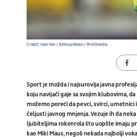
Credit: Han Yan / Xinhua News / Profimedia
Sport je možda i najsurovija javna profesij
koju navijači gaje sa svojim klubovima, da li
možemo poreći da pevci, svirci, umetnici 
čeljusti javnog mnjenja. Vezuje ih da nek
ljubiteljima rokenrola što uopšte imaju pr
kao Miki Maus, negoli nekada najbolji vo