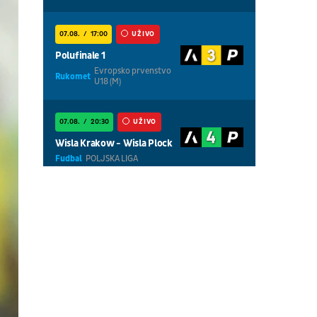
07.08.
17:00
UŽIVO
Polufinale 1
Evropsko prvenstvo
Rukomet
U18 (M)
07.08.
20:30
UŽIVO
Wisla Krakow - Wisla Plock
Fudbal
POLJSKA LIGA
07.08.
18:30
UŽIVO
Centralni teren, dan 5,
prepodnevna sesija
Tenis
WTA 1000 - Toronto
07.08.
18:30
UŽIVO
Centralni teren, dan 6,