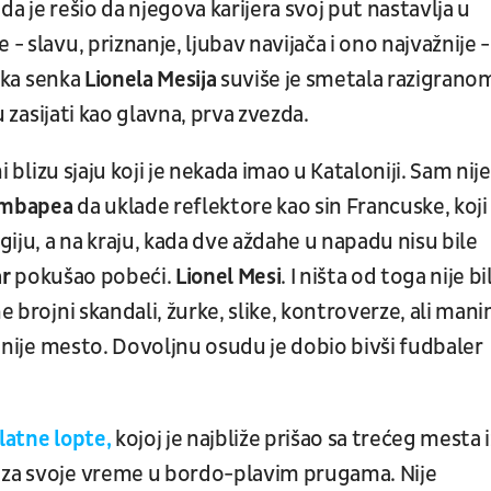
ada je rešio da njegova karijera svoj put nastavlja u
- slavu, priznanje, ljubav navijača i ono najvažnije -
lika senka
Lionela
Mesija
suviše je smetala razigrano
 zasijati kao glavna, prva zvezda.
i blizu sjaju koji je nekada imao u Kataloniji. Sam nije
 Embapea
da uklade reflektore kao sin Francuske, koji
iju, a na kraju, kada dve aždahe u napadu nisu bile
ar
pokušao pobeći.
Lionel Mesi
. I ništa od toga nije bi
ne brojni skandali, žurke, slike, kontroverze, ali man
im nije mesto. Dovoljnu osudu je dobio bivši fudbaler
Zlatne lopte,
kojoj je najbliže prišao sa trećeg mesta 
 za svoje vreme u bordo-plavim prugama. Nije