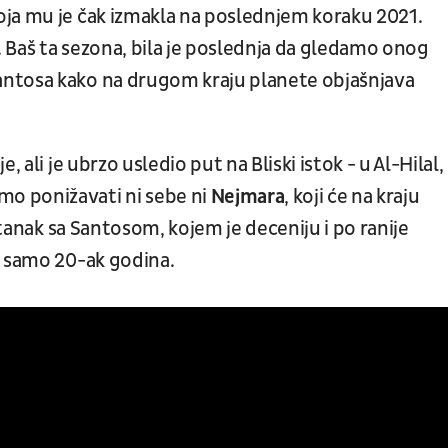
ja mu je čak izmakla na poslednjem koraku 2021.
 Baš ta sezona, bila je poslednja da gledamo onog
ntosa kako na drugom kraju planete objašnjava
 ali je ubrzo usledio put na Bliski istok - u Al-Hilal,
o ponižavati ni sebe ni
Nejmara
, koji će na kraju
stanak sa Santosom, kojem je deceniju i po ranije
a samo 20-ak godina.