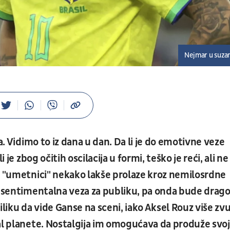
Nejmar u suz
a. Vidimo to iz dana u dan. Da li je do emotivne veze
 je zbog očitih oscilacija u formi, teško je reći, ali ne
i "umetnici" nekako lakše prolaze kroz nemilosrdne
a sentimentalna veza za publiku, pa onda bude drag
iliku da vide Ganse na sceni, iako Aksel Rouz više zvu
kal planete. Nostalgija im omogućava da produže svo