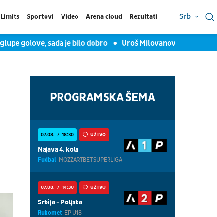
Srb
Limits
Sportovi
Video
Arena cloud
Rezultati
 golove, sada je bilo dobro
Uroš Milovanović za TV Arena spo
PROGRAMSKA ŠEMA
07.08.
18:30
UŽIVO
Najava 4. kola
Fudbal
MOZZARTBET SUPERLIGA
07.08.
14:30
UŽIVO
Srbija - Poljska
Rukomet
EP U18