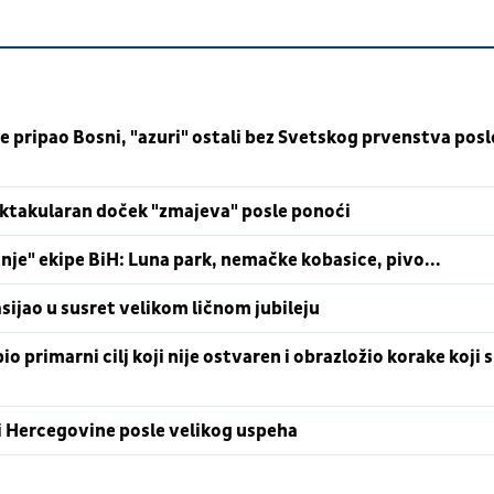
ce pripao Bosni, "azuri" ostali bez Svetskog prvenstva posl
ektakularan doček "zmajeva" posle ponoći
je" ekipe BiH: Luna park, nemačke kobasice, pivo...
sijao u susret velikom ličnom jubileju
 primarni cilj koji nije ostvaren i obrazložio korake koji 
 Hercegovine posle velikog uspeha