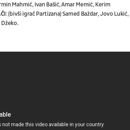
 Ermin Mahmić, Ivan Bašić, Amar Memić, Kerim
ČI
: (bivši igrač Partizana) Samed Baždar, Jovo Lukić,
n Džeko.