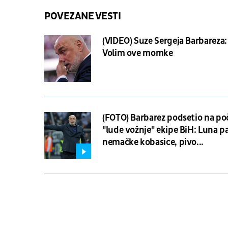
POVEZANE VESTI
(VIDEO) Suze Sergeja Barbareza:
Volim ove momke
(FOTO) Barbarez podsetio na po
"lude vožnje" ekipe BiH: Luna p
nemačke kobasice, pivo...