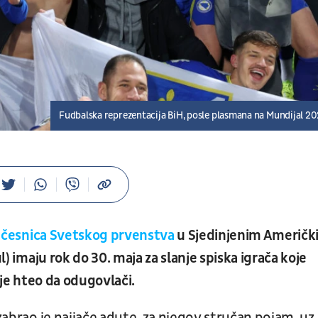
Fudbalska reprezentacija BiH, posle plasmana na Mundijal 2
 učesnica Svetskog prvenstva
u Sjedinjenim Američk
l) imaju rok do 30. maja za slanje spiska igrača koje
je hteo da odugovlači.