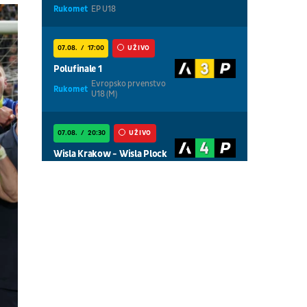
Rukomet
EP U18
07.08.
17:00
UŽIVO
Polufinale 1
Evropsko prvenstvo
Rukomet
U18 (M)
07.08.
20:30
UŽIVO
Wisla Krakow - Wisla Plock
Fudbal
POLJSKA LIGA
07.08.
01:00
UŽIVO
Centralni teren, dan 4,
popodnevna sesija
Tenis
WTA 1000 - Toronto
07.08.
01:00
UŽIVO