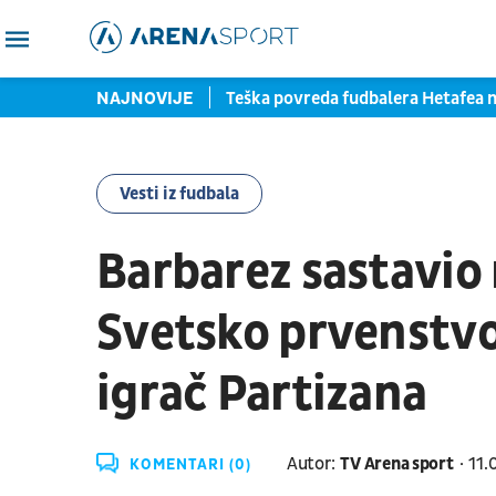
je: Mangala pred potpisom
NAJNOVIJE
Teška povreda fudbalera Hetafea
Vesti iz fudbala
Barbarez sastavio 
Svetsko prvenstvo 
igrač Partizana
Autor:
TV Arena sport
11.
KOMENTARI (0)