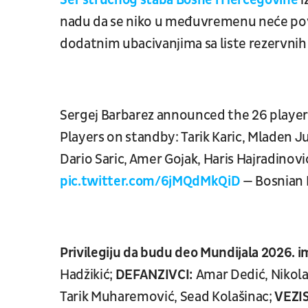
Šef stručnog štaba Bosne i Hercegovine
i
nadu da se niko u međuvremenu neće povred
dodatnim ubacivanjima sa liste rezervnih
Sergej Barbarez announced the 26 player
Players on standby: Tarik Karic, Mladen Ju
Dario Saric, Amer Gojak, Haris Hajradinov
pic.twitter.com/6jMQdMkQiD
— Bosnian 
Privilegiju da budu deo Mundijala 2026. i
Hadžikić;
DEFANZIVCI:
Amar Dedić, Nikola 
Tarik Muharemović, Sead Kolašinac;
VEZIS