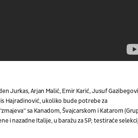
den Jurkas, Arjan Malić, Emir Karić, Jusuf Gazibegovi
ris Hajradinović, ukoliko bude potrebe za
 "zmajeva" sa Kanadom, Švajcarskom i Katarom (Gru
e i nazadne Italije, u baražu za SP, testiraće selekci