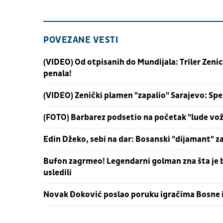
POVEZANE VESTI
(VIDEO) Od otpisanih do Mundijala: Triler Zeni
penala!
(VIDEO) Zenički plamen "zapalio" Sarajevo: Sp
(FOTO) Barbarez podsetio na početak "lude vožn
Edin Džeko, sebi na dar: Bosanski "dijamant" za
Bufon zagrmeo! Legendarni golman zna šta je bio
usledili
Novak Đoković poslao poruku igračima Bosne i