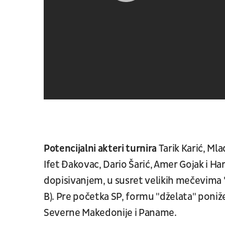
Potencijalni akteri turnira
Tarik Karić, Mla
Ifet Đakovac, Dario Šarić, Amer Gojak i Ha
dopisivanjem, u susret velikih mečevima
B). Pre početka SP, formu "dželata" ponižen
Severne Makedonije i Paname.