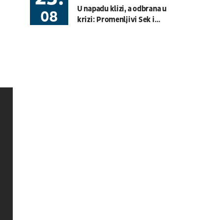
08.08.
19:30
UŽIVO
U napadu klizi, a odbrana u
08
Hartberg - Sturm
krizi: Promenljivi Sek i
Fudbal
AUSTRIJSKA LIGA
efikasni Zuba nastavili seriju
golova i "kaparisali" dvomeč
sa Hetafeom
08.08.
20:00
UŽIVO
Budućnost - Dečić
Fudbal
CRNOGORSKA LIGA
08.08.
17:30
UŽIVO
OFK Vršac - Proleter
Fudbal
PRVA LIGA SRBIJE
07.08.
11:00
UŽIVO
Velika Britanija: Slobodan
Trening 1
Moto Sport
MOTO 3