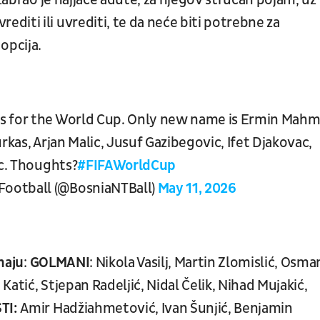
zabrao je najjače adute, za njegov stručan pojam, uz
iti ili uvrediti, te da neće biti potrebne za
 opcija.
s for the World Cup. Only new name is Ermin Mahm
rkas, Arjan Malic, Jusuf Gazibegovic, Ifet Djakovac,
ic. Thoughts?
#FIFAWorldCup
Football (@BosniaNTBall)
May 11, 2026
maju
:
GOLMANI
: Nikola Vasilj, Martin Zlomislić, Osma
Katić, Stjepan Radeljić, Nidal Čelik, Nihad Mujakić,
TI:
Amir Hadžiahmetović, Ivan Šunjić, Benjamin