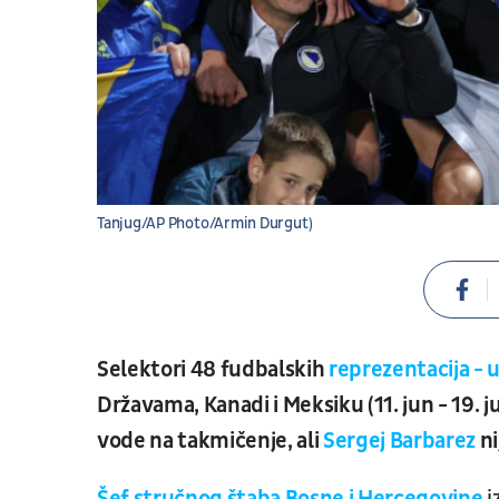
Tanjug/AP Photo/Armin Durgut)
Selektori 48 fudbalskih
reprezentacija -
Državama, Kanadi i Meksiku (11. jun - 19. ju
vode na takmičenje, ali
Sergej Barbarez
ni