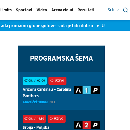
Srb
Limits
Sportovi
Video
Arena cloud
Rezultati
kada primamo glupe golove, sada je bilo dobro
Uroš Milovano
PROGRAMSKA ŠEMA
07.08.
02:00
UŽIVO
Arizona Cardinals - Carolina
Panthers
Američki fudbal
NFL
07.08.
14:30
UŽIVO
Srbija - Poljska