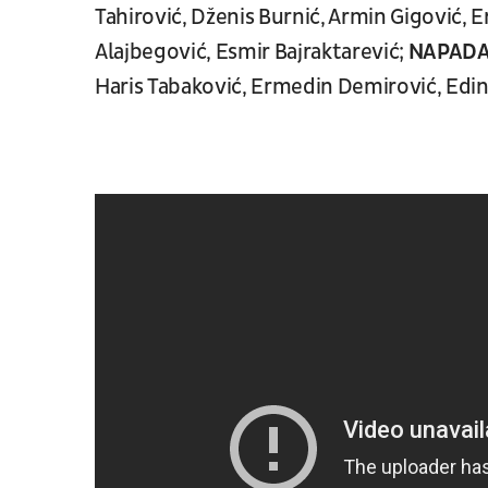
Tahirović, Dženis Burnić, Armin Gigović,
Alajbegović, Esmir Bajraktarević;
NAPADA
Haris Tabaković, Ermedin Demirović, Edi