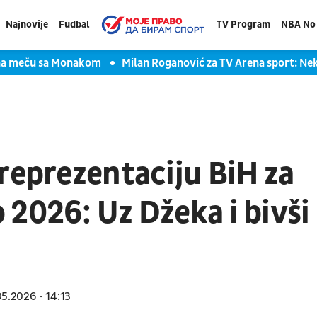
Najnovije
Fudbal
TV Program
NBA No 
 na meču sa Monakom
Milan Roganović za TV Arena sport: Ne
reprezentaciju BiH za
2026: Uz Džeka i bivši
05.2026
14:13