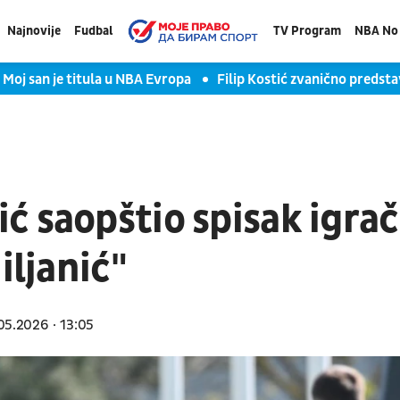
Najnovije
Fudbal
TV Program
NBA No 
an je titula u NBA Evropa
Filip Kostić zvanično predstavljen 
ć saopštio spisak igra
iljanić"
05.2026
13:05