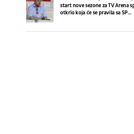
start nove sezone za TV Arena s
otkrio koja će se pravila sa SP
primenjivati u Superligi i da li 
ima veća ovlašćenja