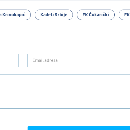
 Krivokapić
Kadeti Srbije
FK Čukarički
FK