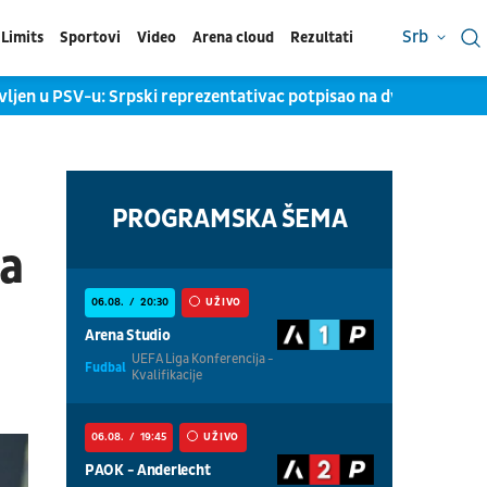
Srb
Limits
Sportovi
Video
Arena cloud
Rezultati
u PSV-u: Srpski reprezentativac potpisao na dve godine
Sukob
PROGRAMSKA ŠEMA
ča
06.08.
20:30
UŽIVO
Arena Studio
UEFA Liga Konferencija -
Fudbal
Kvalifikacije
06.08.
19:45
UŽIVO
PAOK - Anderlecht