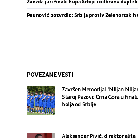
Zvezda juri finale Kupa Srbije i odbranu duple 
Paunović potvrdio: Srbija protiv Zelenortskih
POVEZANE VESTI
Završen Memorijal "Miljan Milja
Staroj Pazovi: Crna Gora u final
bolja od Srbije
Aleksandar Pivić, direktor elite,