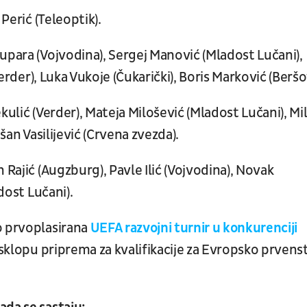
Perić (Teleoptik).
upara (Vojvodina), Sergej Manović (Mladost Lučani),
Verder), Luka Vukoje (Čukarički), Boris Marković (Beršo
Sekulić (Verder), Mateja Milošević (Mladost Lučani), Mi
šan Vasilijević (Crvena zvezda).
 Rajić (Augzburg), Pavle Ilić (Vojvodina), Novak
dost Lučani).
o prvoplasirana
UEFA razvojni turnir u konkurenciji
u sklopu priprema za kvalifikacije za Evropsko prvens