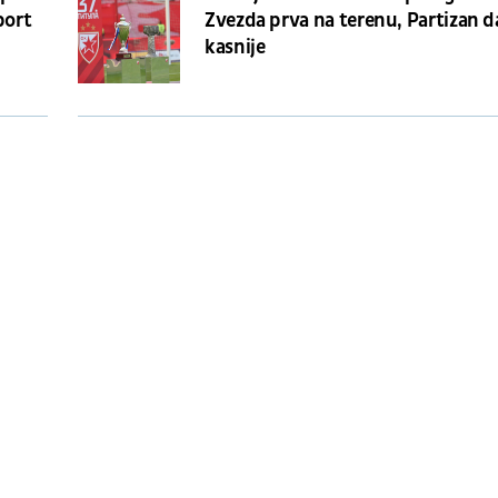
port
Zvezda prva na terenu, Partizan 
kasnije
VAR