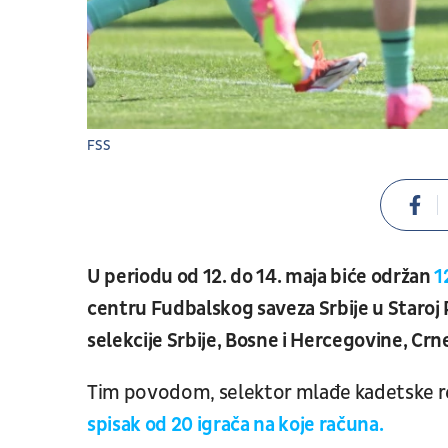
FSS
U periodu od 12. do 14. maja biće održan
1
centru Fudbalskog saveza Srbije u Staroj
selekcije Srbije, Bosne i Hercegovine, Cr
Tim povodom, selektor mlađe kadetske re
spisak od 20 igrača na koje računa.