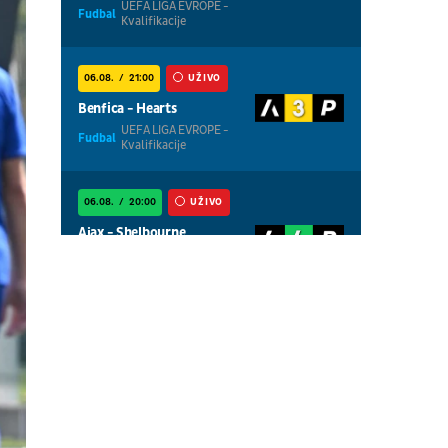
UEFA LIGA EVROPE -
Fudbal
Kvalifikacije
06.08.
21:00
UŽIVO
Benfica - Hearts
UEFA LIGA EVROPE -
Fudbal
Kvalifikacije
06.08.
20:00
UŽIVO
Ajax - Shelbourne
UEFA LIGA
Fudbal
KONFERENCIJA -
Kvalifikacije
06.08.
20:00
UŽIVO
Thun - Vikingur
UEFA LIGA EVROPE -
Fudbal
Kvalifikacije