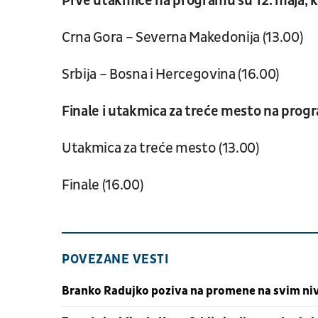
Prve utakmice na programu su 12. maja, k
Crna Gora – Severna Makedonija (13.00)
Srbija – Bosna i Hercegovina (16.00)
Finale i utakmica za treće mesto na progr
Utakmica za treće mesto (13.00)
Finale (16.00)
POVEZANE VESTI
Branko Radujko poziva na promene na svim n