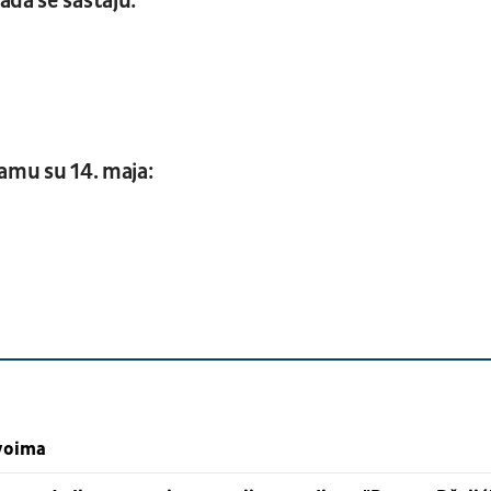
ada se sastaju:
amu su 14. maja:
ivoima