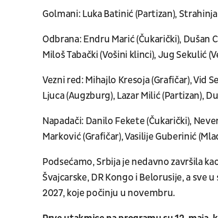
Golmani: Luka Batinić (Partizan), Strahinja 
Odbrana: Endru Marić (Čukarički), Dušan C
Miloš Tabački (Vošini klinci), Jug Sekulić (
Vezni red: Mihajlo Kresoja (Grafičar), Vid 
Ljuca (Augzburg), Lazar Milić (Partizan), Du
Napadači: Danilo Fekete (Čukarički), Neven
Marković (Grafičar), Vasilije Guberinić (Mla
Podsećamo, Srbija je nedavno završila ka
Švajcarske, DR Kongo i Belorusije, a sve 
2027, koje počinju u novembru.