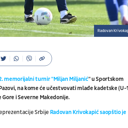
Radovan Krivoka
2. memorijalni turnir "Miljan Miljanić
" u Sportskom
 Pazovi, na kome će učestvovati mlađe kadetske (U-
ne Gore i Severne Makedonije.
prezentacije Srbije
Radovan Krivokapić saopštio je