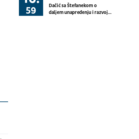
Dačić sa Štefanekom o
Basket 3x3
BG U23 League
59
daljem unapređenju i razvoju
sporta u policiji
08.08.
19:30
UŽIVO
Hartberg - Sturm
Fudbal
AUSTRIJSKA LIGA
08.08.
20:00
UŽIVO
Budućnost - Dečić
Fudbal
CRNOGORSKA LIGA
08.08.
17:30
UŽIVO
OFK Vršac - Proleter
Fudbal
PRVA LIGA SRBIJE
07.08.
11:00
UŽIVO
Velika Britanija: Slobodan