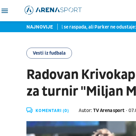
 miliona evra
NAJNOVIJE
Asvel se raspada, ali Parker ne odustaje: Moj s
Vesti iz fudbala
Radovan Krivokapi
za turnir "Miljan M
Autor:
TV Arena sport
07.
KOMENTARI (0)