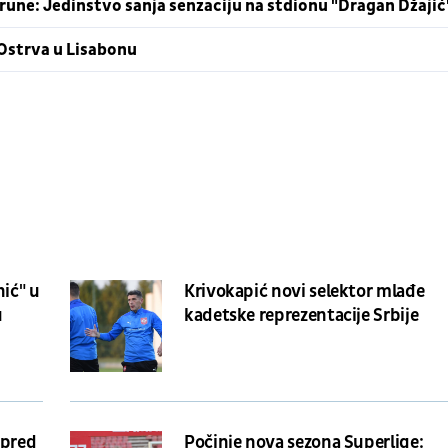
krune: Jedinstvo sanja senzaciju na stdionu "Dragan Džajić
 Ostrva u Lisabonu
nić" u
Krivokapić novi selektor mlađe
u
kadetske reprezentacije Srbije
 pred
Počinje nova sezona Superlige: