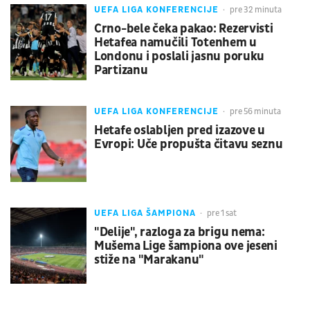
UEFA LIGA KONFERENCIJE
pre 32 minuta
Crno-bele čeka pakao: Rezervisti
Hetafea namučili Totenhem u
Londonu i poslali jasnu poruku
Partizanu
UEFA LIGA KONFERENCIJE
pre 56 minuta
Hetafe oslabljen pred izazove u
Evropi: Uče propušta čitavu seznu
UEFA LIGA ŠAMPIONA
pre 1 sat
"Delije", razloga za brigu nema:
Mušema Lige šampiona ove jeseni
stiže na "Marakanu"