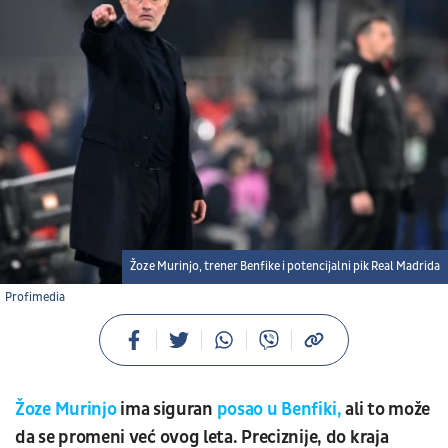
Žoze Murinjo, trener Benfike i potencijalni pik Real Madrida
Profimedia
Žoze Murinjo
ima siguran
posao u Benfiki,
ali to može
da se promeni već ovog leta. Preciznije, do kraja