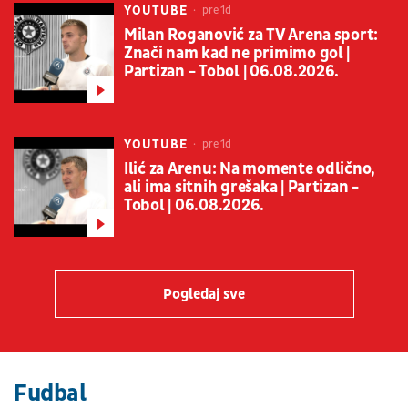
YOUTUBE
pre 1d
Milan Roganović za TV Arena sport:
Znači nam kad ne primimo gol |
Partizan - Tobol | 06.08.2026.
YOUTUBE
pre 1d
Ilić za Arenu: Na momente odlično,
ali ima sitnih grešaka | Partizan -
Tobol | 06.08.2026.
Pogledaj sve
Fudbal