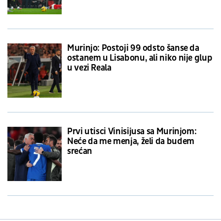
Murinjo: Postoji 99 odsto šanse da
ostanem u Lisabonu, ali niko nije glup
u vezi Reala
Prvi utisci Vinisijusa sa Murinjom:
Neće da me menja, želi da budem
srećan