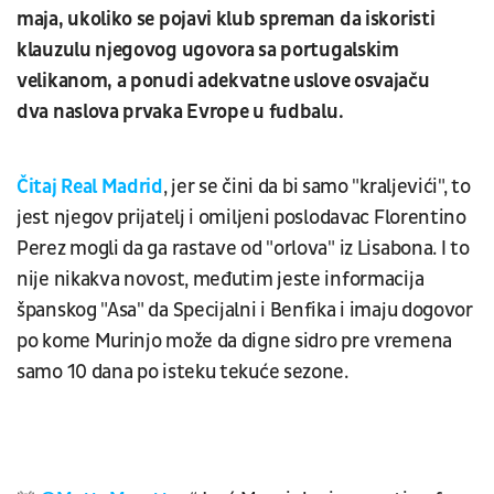
maja, ukoliko se pojavi klub spreman da iskoristi
klauzulu njegovog ugovora sa portugalskim
velikanom, a ponudi adekvatne uslove osvajaču
dva naslova prvaka Evrope u fudbalu.
Čitaj Real Madrid
, jer se čini da bi samo "kraljevići", to
jest njegov prijatelj i omiljeni poslodavac Florentino
Perez mogli da ga rastave od "orlova" iz Lisabona. I to
nije nikakva novost, međutim jeste informacija
španskog "Asa" da Specijalni i Benfika i imaju dogovor
po kome Murinjo može da digne sidro pre vremena
samo 10 dana po isteku tekuće sezone.