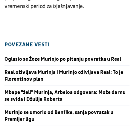
vremenski period za izjašnjavanje.
POVEZANE VESTI
Oglasio se Žoze Murinjo po pitanju povratka u Real
Real oživljava Murinja i Murinjo oživljava Real: To je
Florentinov plan
Mbape "želi" Murinja, Arbeloa odgovara: Može da mu
se sviđa i Džulija Roberts
Murinjo se umorio od Benfike, sanja povratak u
Premijer ligu