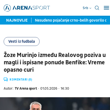
Srb
iže na "Marakanu"
NAJNOVIJE
Nesuđeno pojačanje crno-belih govorilo o pr
Vesti iz fudbala
Žoze Murinjo između Realovog poziva u
magli i ispisane ponude Benfike: Vreme
opasno curi
KOMENTARI (0)
Autor:
TV Arena sport
01.05.2026
14:30