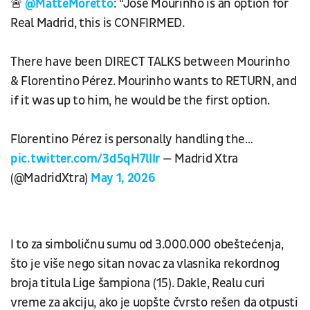
🚨
@MatteMoretto
: “José Mourinho is an option for
Real Madrid, this is CONFIRMED.
There have been DIRECT TALKS between Mourinho
& Florentino Pérez. Mourinho wants to RETURN, and
if it was up to him, he would be the first option.
Florentino Pérez is personally handling the…
pic.twitter.com/3d5qH7lIIr
— Madrid Xtra
(@MadridXtra)
May 1, 2026
I to za simboličnu sumu od 3.000.000 obeštećenja,
što je više nego sitan novac za vlasnika rekordnog
broja titula Lige šampiona (15). Dakle, Realu curi
vreme za akciju, ako je uopšte čvrsto rešen da otpusti