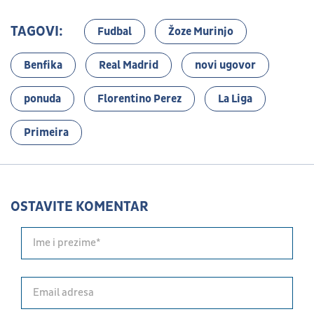
TAGOVI:
Fudbal
Žoze Murinjo
Benfika
Real Madrid
novi ugovor
ponuda
Florentino Perez
La Liga
Primeira
OSTAVITE KOMENTAR