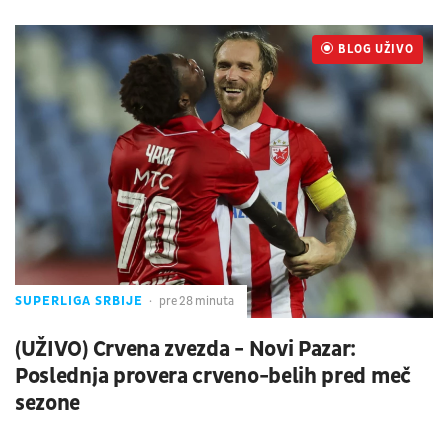
BLOG UŽIVO
UŽIVO
SUPERLIGA SRBIJE
pre 28 minuta
(UŽIVO) Crvena zvezda - Novi Pazar:
Poslednja provera crveno-belih pred meč
sezone