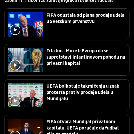
ozbiljnim rizikom za zdravlje igrača i kvalitet fudbala.
FIFA odustala od plana prodaje udela
u Svetskom prvenstvu
Fifa Inc.: Može li Evropa da se
suprotstavi Infantinovom pohodu na
privatni kapital
UEFA bojkotuje takmičenja u znak
protesta protiv prodaje udela u
Mundijalu
FIFA otvara Mundijal privatnom
kapitalu, UEFA poručuje da fudbal