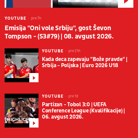
YOUTUBE
pre 7h
Emisija "Oni vole Srbiju", gost Ševon
Tompson - (S3#79) | 08. avgust 2026.
YOUTUBE
pre 21h
Kada deca zapevaju "Bože pravde" |
Srbija - Poljska | Euro 2026 U18
YOUTUBE
pre 1d
Partizan - Tobol 3:0 | UEFA
Conference League (Kvalifikacije) |
06. avgust 2026.