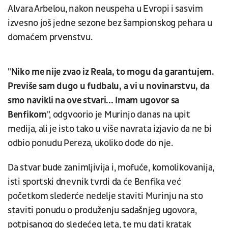
Alvara Arbelou, nakon neuspeha u Evropi i sasvim
izvesno još jedne sezone bez šampionskog pehara u
domaćem prvenstvu.
"
Niko me nije zvao iz Reala, to mogu da garantujem.
Previše sam dugo u fudbalu, a vi u novinarstvu, da
smo navikli na ove stvari... Imam ugovor sa
Benfikom
", odgvoorio je Murinjo danas na upit
medija, ali je isto tako u više navrata izjavio da ne bi
odbio ponudu Pereza, ukoliko dođe do nje.
Da stvar bude zanimljivija i, mofuće, komolikovanija,
isti sportski dnevnik tvrdi da će Benfika već
početkom slederće nedelje staviti Murinju na sto
staviti ponudu o produženju sadašnjeg ugovora,
potpisanog do sledećeg leta, te mu dati kratak