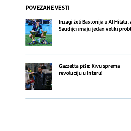
POVEZANE VESTI
Inzagi želi Bastonija u Al Hilalu, 
Saudijci imaju jedan veliki pro
Gazzetta piše: Kivu sprema
revoluciju u Interu!