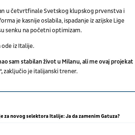
sman u četvrtfinale Svetskog klupskog prvenstva i
rma je kasnije oslabila, ispadanje iz azijske Lige
 su senku na početni optimizam.
ode iz Italije.
ao sam stabilan život u Milanu, ali me ovaj projekat
,
zaključio je italijanski trener.
je za novog selektora Italije: Ja da zamenim Gatuza?