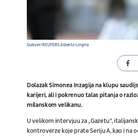
Guliver/REUTERS Alberto Lingria
Dolazak Simonea Inzagija na klupu saudijsk
karijeri, ali i pokrenuo talas pitanja o ra
milanskom velikanu.
U velikom intervjuu za „Gazetu”, italijans
kontroverze koje prate Seriju A, kao i na 