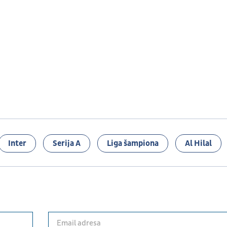
Inter
Serija A
Liga šampiona
Al Hilal