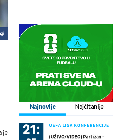
06.08.
18:30
UŽIVO
Centralni teren, dan 5,
prepodnevna sesija
Tenis
ATP 1000 - Montreal
agi
06.08.
18:30
UŽIVO
Centralni teren, dan 4,
prepodnevna sesija
Tenis
WTA 1000 - Toronto
06.08.
20:00
UŽIVO
Twente - Dun. Streda
Najnovije
Najčitanije
UEFA LIGA KONFERENCIJA -
Fudbal
Kvalifikacije
21:
UEFA LIGA KONFERENCIJE
08.08.
20:30
UŽIVO
 je
(UŽIVO/VIDEO) Partizan -