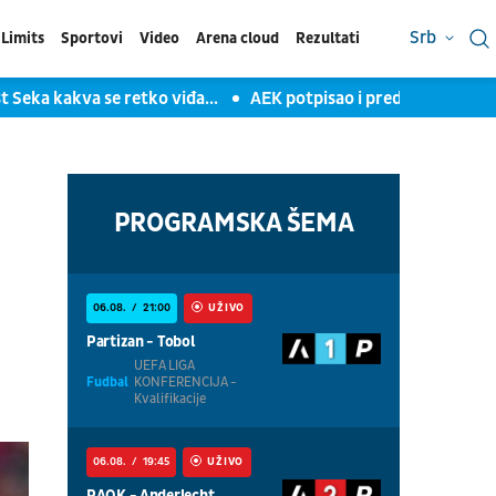
Srb
Limits
Sportovi
Video
Arena cloud
Rezultati
kakva se retko viđa...
AEK potpisao i predstavio kapitena Đ
PROGRAMSKA ŠEMA
06.08.
21:00
UŽIVO
Partizan - Tobol
UEFA LIGA
Fudbal
KONFERENCIJA -
Kvalifikacije
06.08.
19:45
UŽIVO
PAOK - Anderlecht