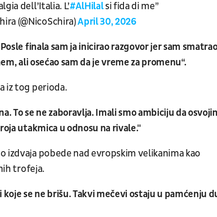
ia dell’Italia. L’
#AlHilal
si fida di me”
hira (@NicoSchira)
April 30, 2026
 Posle finala sam ja inicirao razgovor jer sam smatra
anem, ali osećao sam da je vreme za promenu“.
 iz tog perioda.
na. To se ne zaboravlja. Imali smo ambiciju da osvoj
roja utakmica u odnosu na rivale."
no izdvaja pobede nad evropskim velikanima kao
mih trofeja.
i koje se ne brišu. Takvi mečevi ostaju u pamćenju d