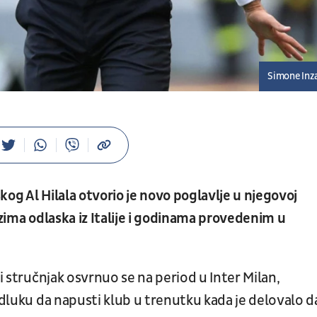
Simone Inz
og Al Hilala otvorio je novo poglavlje u njegovoj
zlozima odlaska iz Italije i godinama provedenim u
ki stručnjak osvrnuo se na period u Inter Milan,
odluku da napusti klub u trenutku kada je delovalo da