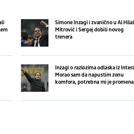
ali
Simone Inzagi i zvanično u Al Hilal
blem
Mitrović i Sergej dobili novog
trenera
Inzagi o razlozima odlaska iz Inter
Morao sam da napustim zonu
komfora, potrebna mi je promena
razmišljanju