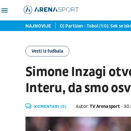
a evra
(UŽIVO/VIDEO) Partizan - Tobol (1:0): Sek se iskupio, v
NAJNOVIJE
Vesti iz fudbala
Simone Inzagi otvo
Interu, da smo osvo
Autor:
TV Arena sport
30.
KOMENTARI (0)