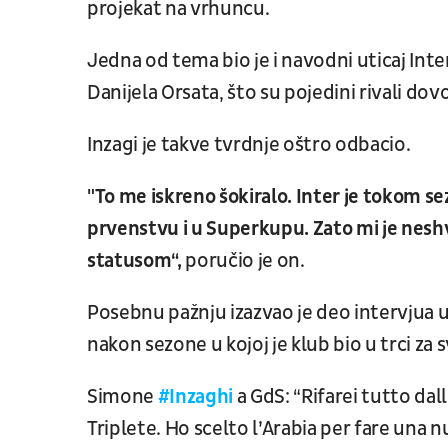
projekat na vrhuncu.
Jedna od tema bio je i navodni uticaj Int
Danijela Orsata, što su pojedini rivali do
Inzagi je takve tvrdnje oštro odbacio.
"To me iskreno šokiralo. Inter je tokom s
prvenstvu i u Superkupu. Zato mi je nesh
statusom“,
poručio je on.
Posebnu pažnju izazvao je deo intervjua u
nakon sezone u kojoj je klub bio u trci za sv
Simone
#Inzaghi
a GdS: “Rifarei tutto dall
Triplete. Ho scelto l’Arabia per fare una 