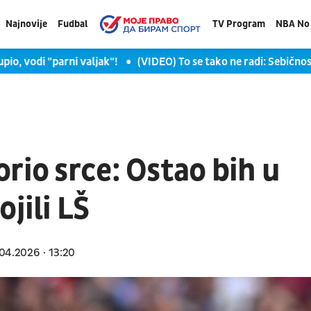
Najnovije
Fudbal
TV Program
NBA No 
odi "parni valjak"!
(VIDEO) To se tako ne radi: Sebičnost Seka 
rio srce: Ostao bih u
jili LŠ
04.2026
13:20