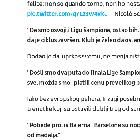
felice: non so quando torno, non ho nostalg
pic.twitter.com/qYLz3w4xkJ
— Nicolò Sc
"Da smo osvojili Ligu šampiona, ostao bih.
da je ciklus završen. Klub je želeo da ost
Dodao je da, uprkos svemu, ne menja ništa
"Došli smo dva puta do finala Lige šampio
sve, možda smo i platili cenu prevelikog b
Iako bez evropskog pehara, Inzagi poseb
trenutke koji su ostavili dublji trag od sa
"Pobede protiv Bajerna i Barselone su noć
od medalja."