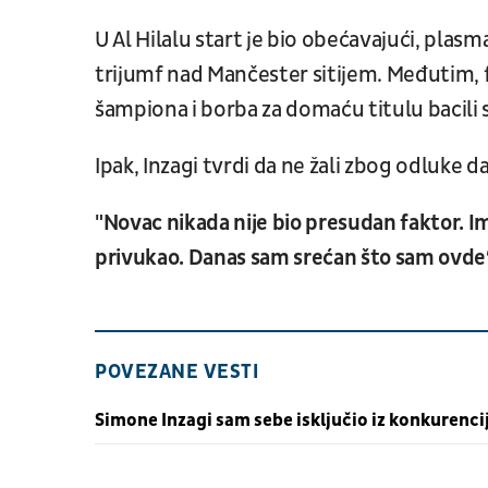
U Al Hilalu start je bio obećavajući, pla
trijumf nad Mančester sitijem. Međutim, fo
šampiona i borba za domaću titulu bacili
Ipak, Inzagi tvrdi da ne žali zbog odluke da 
"Novac nikada nije bio presudan faktor. Im
privukao. Danas sam srećan što sam ovde“
POVEZANE VESTI
Simone Inzagi sam sebe isključio iz konkurenci