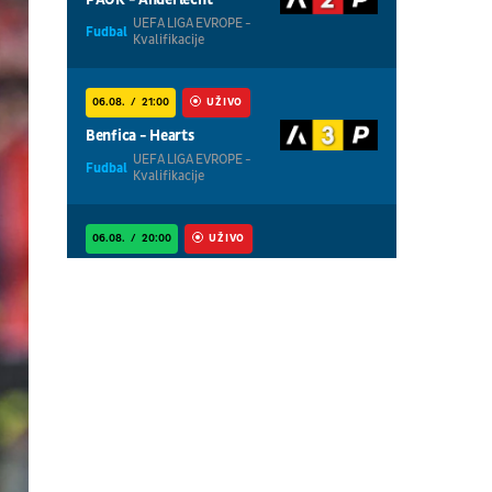
UEFA LIGA EVROPE -
Fudbal
Kvalifikacije
06.08.
21:00
UŽIVO
Benfica - Hearts
UEFA LIGA EVROPE -
Fudbal
Kvalifikacije
06.08.
20:00
UŽIVO
Ajax - Shelbourne
UEFA LIGA
Fudbal
KONFERENCIJA -
Kvalifikacije
06.08.
20:00
UŽIVO
Thun - Vikingur
UEFA LIGA EVROPE -
Fudbal
Kvalifikacije