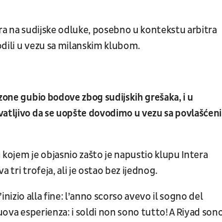
era na sudijske odluke, posebno u kontekstu arbitra
vodili u vezu sa milanskim klubom.
ezone gubio bodove zbog sudijskih grešaka, i u
vatljivo da se uopšte dovodimo u vezu sa povlašćen
 kojem je objasnio zašto je napustio klupu Intera
a tri trofeja, ali je ostao bez ijednog.
’inizio alla fine: l’anno scorso avevo il sogno del
nuova esperienza: i soldi non sono tutto! A Riyad son