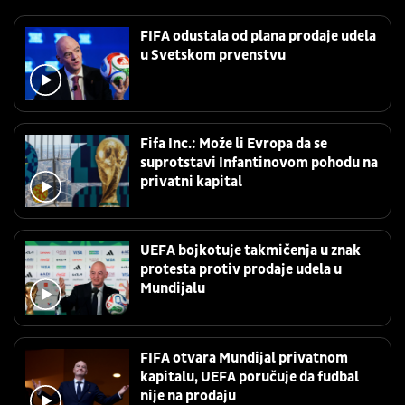
FIFA odustala od plana prodaje udela
u Svetskom prvenstvu
Fifa Inc.: Može li Evropa da se
suprotstavi Infantinovom pohodu na
privatni kapital
UEFA bojkotuje takmičenja u znak
protesta protiv prodaje udela u
Mundijalu
FIFA otvara Mundijal privatnom
kapitalu, UEFA poručuje da fudbal
nije na prodaju