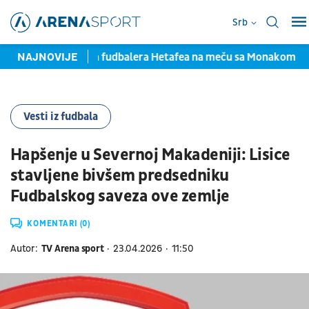
Srb
Teška povreda fudbalera Hetafea na meču sa Monakom
NAJNOVIJE
M
Vesti iz fudbala
Hapšenje u Severnoj Makadeniji: Lisice
stavljene bivšem predsedniku
Fudbalskog saveza ove zemlje
KOMENTARI (0)
Autor:
TV Arena sport
23.04.2026
11:50