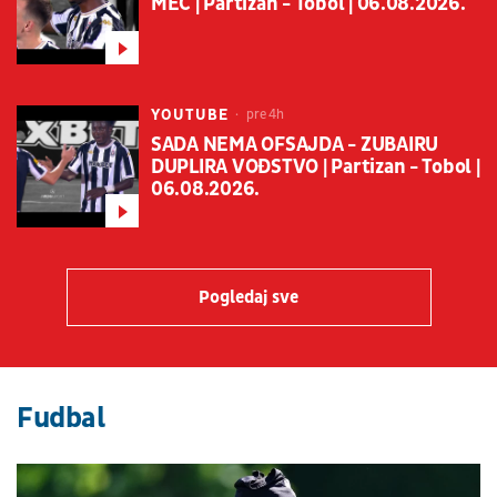
MEČ | Partizan - Tobol | 06.08.2026.
YOUTUBE
pre 4h
SADA NEMA OFSAJDA - ZUBAIRU
DUPLIRA VOĐSTVO | Partizan - Tobol |
06.08.2026.
Pogledaj sve
Fudbal