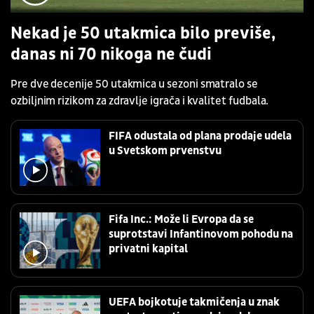
Nekad je 50 utakmica bilo previše,
danas ni 70 nikoga ne čudi
Pre dve decenije 50 utakmica u sezoni smatralo se
ozbiljnim rizikom za zdravlje igrača i kvalitet fudbala.
FIFA odustala od plana prodaje udela
u Svetskom prvenstvu
Fifa Inc.: Može li Evropa da se
suprotstavi Infantinovom pohodu na
privatni kapital
UEFA bojkotuje takmičenja u znak