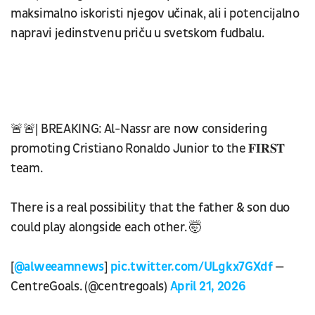
maksimalno iskoristi njegov učinak, ali i potencijalno
napravi jedinstvenu priču u svetskom fudbalu.
🚨🚨| BREAKING: Al-Nassr are now considering
promoting Cristiano Ronaldo Junior to the 𝐅𝐈𝐑𝐒𝐓
team.
There is a real possibility that the father & son duo
could play alongside each other. 🤯
[
@alweeamnews
]
pic.twitter.com/ULgkx7GXdf
—
CentreGoals. (@centregoals)
April 21, 2026