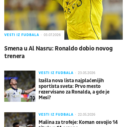
VESTI IZ FUDBALA
03.07.2026
Smena u Al Nasru: Ronaldo dobio novog
trenera
VESTI IZ FUDBALA
23.05.2026
Izašla nova lista najplaćenijih
sportista sveta: Prvo mesto
rezervisano za Ronalda, a gde je
Mesi?
VESTI IZ FUDBALA
22.05.2026
Mašina za trofeje: Koman osvojio 14