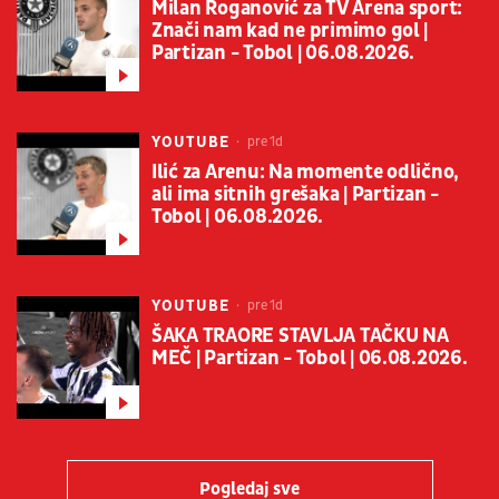
Milan Roganović za TV Arena sport:
Znači nam kad ne primimo gol |
Partizan - Tobol | 06.08.2026.
YOUTUBE
pre 1d
Ilić za Arenu: Na momente odlično,
ali ima sitnih grešaka | Partizan -
Tobol | 06.08.2026.
YOUTUBE
pre 1d
ŠAKA TRAORE STAVLJA TAČKU NA
MEČ | Partizan - Tobol | 06.08.2026.
Pogledaj sve