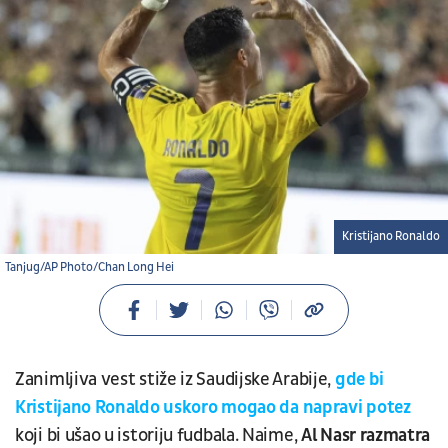
Kristijano Ronaldo
Tanjug/AP Photo/Chan Long Hei
Zanimljiva vest stiže iz Saudijske Arabije,
gde bi
Kristijano Ronaldo uskoro mogao da napravi potez
koji bi ušao u istoriju fudbala. Naime,
Al Nasr razmatra