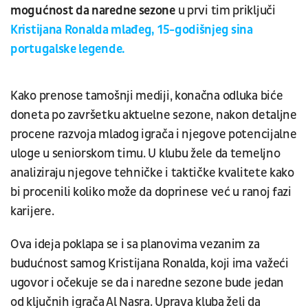
mogućnost da naredne sezone
u prvi tim priključi
Kristijana Ronalda mlađeg, 15-godišnjeg sina
portugalske legende.
Kako prenose tamošnji mediji, konačna odluka biće
doneta po završetku aktuelne sezone, nakon detaljne
procene razvoja mladog igrača i njegove potencijalne
uloge u seniorskom timu. U klubu žele da temeljno
analiziraju njegove tehničke i taktičke kvalitete kako
bi procenili koliko može da doprinese već u ranoj fazi
karijere.
Ova ideja poklapa se i sa planovima vezanim za
budućnost samog Kristijana Ronalda, koji ima važeći
ugovor i očekuje se da i naredne sezone bude jedan
od ključnih igrača Al Nasra. Uprava kluba želi da