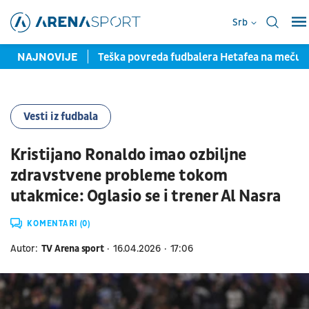
Srb
la pred potpisom
NAJNOVIJE
Teška povreda fudbalera Hetafea na meču
Vesti iz fudbala
Kristijano Ronaldo imao ozbiljne
zdravstvene probleme tokom
utakmice: Oglasio se i trener Al Nasra
KOMENTARI (0)
Autor:
TV Arena sport
16.04.2026
17:06