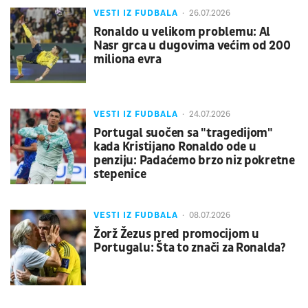
VESTI IZ FUDBALA
26.07.2026
Ronaldo u velikom problemu: Al
Nasr grca u dugovima većim od 200
miliona evra
VESTI IZ FUDBALA
24.07.2026
Portugal suočen sa "tragedijom"
kada Kristijano Ronaldo ode u
penziju: Padaćemo brzo niz pokretne
stepenice
VESTI IZ FUDBALA
08.07.2026
Žorž Žezus pred promocijom u
Portugalu: Šta to znači za Ronalda?