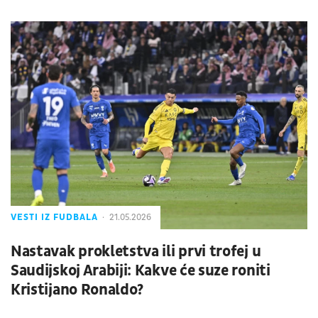
VESTI IZ FUDBALA
21.05.2026
Nastavak prokletstva ili prvi trofej u
Saudijskoj Arabiji: Kakve će suze roniti
Kristijano Ronaldo?