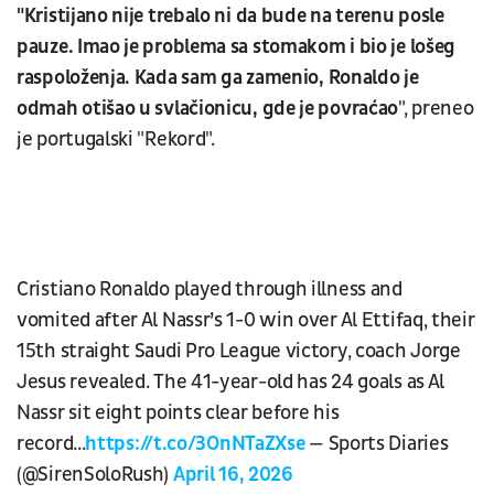
"Kristijano nije trebalo ni da bude na terenu posle
pauze. Imao je problema sa stomakom i bio je lošeg
raspoloženja. Kada sam ga zamenio, Ronaldo je
odmah otišao u svlačionicu, gde je povraćao
", preneo
je portugalski "Rekord".
Cristiano Ronaldo played through illness and
vomited after Al Nassr’s 1-0 win over Al Ettifaq, their
15th straight Saudi Pro League victory, coach Jorge
Jesus revealed. The 41-year-old has 24 goals as Al
Nassr sit eight points clear before his
record...
https://t.co/3OnNTaZXse
— Sports Diaries
(@SirenSoloRush)
April 16, 2026