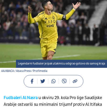
Legendarni fudbaler je ipak utakmicu odigrao gotovo do samog kraja
AA/ABACA / Abaca Press / Profimedia
Fudbaleri Al Nasra
u okviru 29. kola Pro lige Saudijske
Arabije ostvarili su minimalni trijumf protiv Al Itifaka