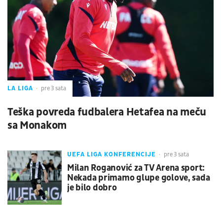
LA LIGA
pre 3 sata
Teška povreda fudbalera Hetafea na meču
sa Monakom
UEFA LIGA KONFERENCIJE
pre 3 sata
Milan Roganović za TV Arena sport:
Nekada primamo glupe golove, sada
je bilo dobro