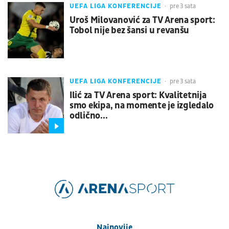
UEFA LIGA KONFERENCIJE
pre 3 sata
Uroš Milovanović za TV Arena sport:
Tobol nije bez šansi u revanšu
UEFA LIGA KONFERENCIJE
pre 3 sata
Ilić za TV Arena sport: Kvalitetnija
smo ekipa, na momente je izgledalo
odlično...
Najnovije