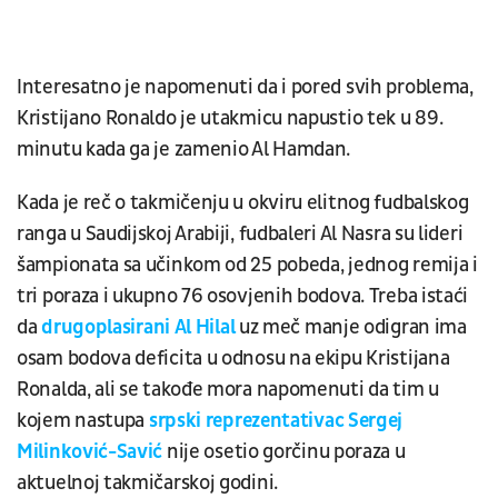
Interesatno je napomenuti da i pored svih problema,
Kristijano Ronaldo je utakmicu napustio tek u 89.
minutu kada ga je zamenio Al Hamdan.
Kada je reč o takmičenju u okviru elitnog fudbalskog
ranga u Saudijskoj Arabiji, fudbaleri Al Nasra su lideri
šampionata sa učinkom od 25 pobeda, jednog remija i
tri poraza i ukupno 76 osovjenih bodova. Treba istaći
da
drugoplasirani Al Hilal
uz meč manje odigran ima
osam bodova deficita u odnosu na ekipu Kristijana
Ronalda, ali se takođe mora napomenuti da tim u
kojem nastupa
srpski reprezentativac Sergej
Milinković-Savić
nije osetio gorčinu poraza u
aktuelnoj takmičarskoj godini.