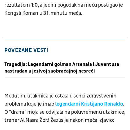
rezultatom
1:0
, a jedini pogodak na meču postigao je
Kongsli Koman u 31. minutu meča.
POVEZANE VESTI
Tragedija: Legendarni golman Arsenala i Juventusa
nastradao u jezivoj saobraćajnoj nesreći
Međutim, utakmica je ostala u senci zdravstvenih
problema koje je imao
legendarni Kristijano Ronaldo
.
O "drami" moja se odvijala na poluvremenu utakmice,
trener Al Nasra Žorž Žezus je nakon meča izjavio: