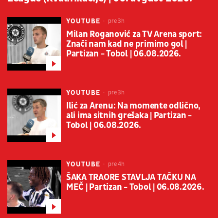
YOUTUBE
pre 3h
Milan Roganović za TV Arena sport:
Znači nam kad ne primimo gol |
Partizan - Tobol | 06.08.2026.
YOUTUBE
pre 3h
Ilić za Arenu: Na momente odlično,
ali ima sitnih grešaka | Partizan -
Tobol | 06.08.2026.
YOUTUBE
pre 4h
ŠAKA TRAORE STAVLJA TAČKU NA
MEČ | Partizan - Tobol | 06.08.2026.