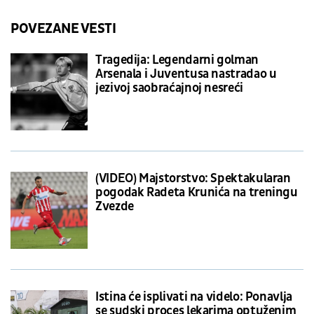
POVEZANE VESTI
Tragedija: Legendarni golman
Arsenala i Juventusa nastradao u
jezivoj saobraćajnoj nesreći
(VIDEO) Majstorstvo: Spektakularan
pogodak Radeta Krunića na treningu
Zvezde
Istina će isplivati na videlo: Ponavlja
se sudski proces lekarima optuženim