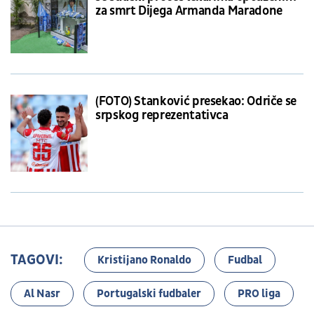
za smrt Dijega Armanda Maradone
(FOTO) Stanković presekao: Odriče se
srpskog reprezentativca
TAGOVI:
Kristijano Ronaldo
Fudbal
Al Nasr
Portugalski fudbaler
PRO liga