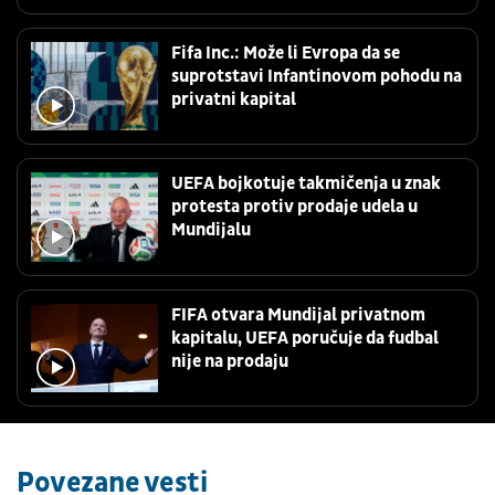
Fifa Inc.: Može li Evropa da se
suprotstavi Infantinovom pohodu na
privatni kapital
UEFA bojkotuje takmičenja u znak
protesta protiv prodaje udela u
Mundijalu
FIFA otvara Mundijal privatnom
kapitalu, UEFA poručuje da fudbal
nije na prodaju
Povezane vesti