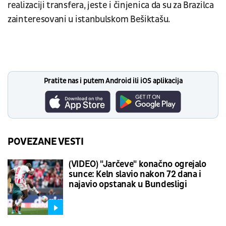
realizaciji transfera, jeste i činjenica da su za Brazilca
zainteresovani u istanbulskom Bešiktašu.
Pratite nas i putem Android ili iOS aplikacija
POVEZANE VESTI
(VIDEO) "Jarčeve" konačno ogrejalo
sunce: Keln slavio nakon 72 dana i
najavio opstanak u Bundesligi