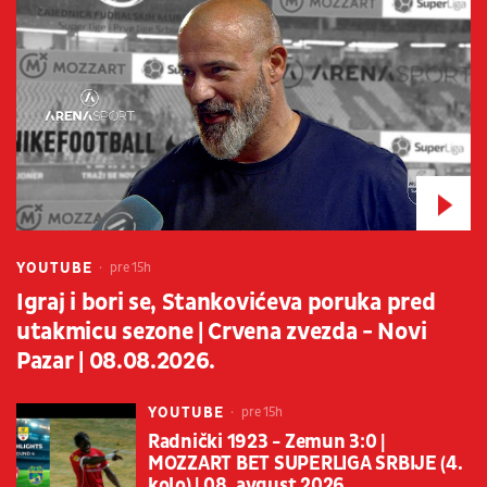
YOUTUBE
pre 15h
Igraj i bori se, Stankovićeva poruka pred
utakmicu sezone | Crvena zvezda - Novi
Pazar | 08.08.2026.
YOUTUBE
pre 15h
Radnički 1923 - Zemun 3:0 |
MOZZART BET SUPERLIGA SRBIJE (4.
kolo) | 08. avgust 2026.