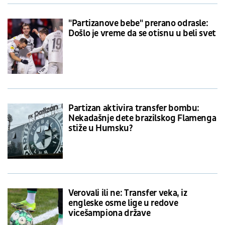
"Partizanove bebe" prerano odrasle:
Došlo je vreme da se otisnu u beli svet
Partizan aktivira transfer bombu:
Nekadašnje dete brazilskog Flamenga
stiže u Humsku?
Verovali ili ne: Transfer veka, iz
engleske osme lige u redove
vicešampiona države