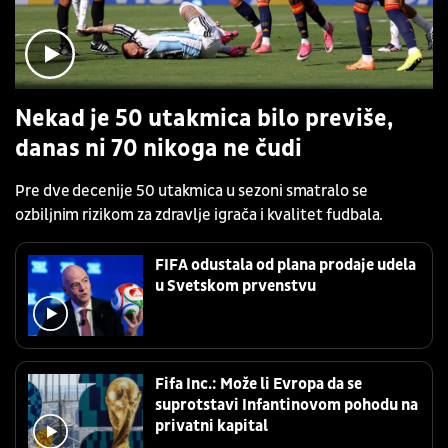
Nekad je 50 utakmica bilo previše,
danas ni 70 nikoga ne čudi
Pre dve decenije 50 utakmica u sezoni smatralo se
ozbiljnim rizikom za zdravlje igrača i kvalitet fudbala.
FIFA odustala od plana prodaje udela
u Svetskom prvenstvu
Fifa Inc.: Može li Evropa da se
suprotstavi Infantinovom pohodu na
privatni kapital