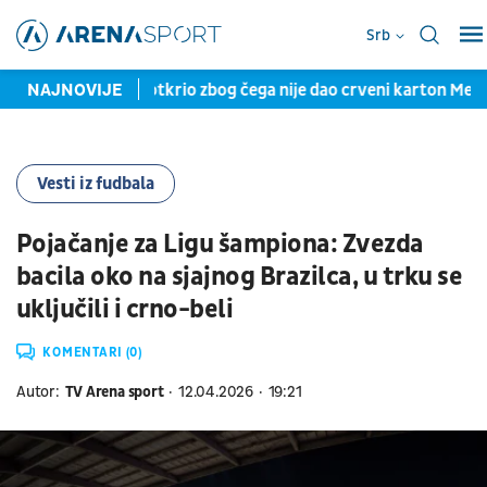
Srb
 Marčinjak otkrio zbog čega nije dao crveni karton Mesiju i št
NAJNOVIJE
Vesti iz fudbala
Pojačanje za Ligu šampiona: Zvezda
bacila oko na sjajnog Brazilca, u trku se
uključili i crno-beli
KOMENTARI (0)
Autor:
TV Arena sport
12.04.2026
19:21