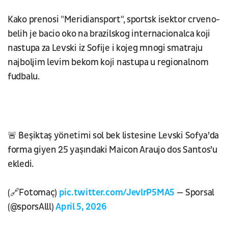
Kako prenosi "Meridiansport", sportsk isektor crveno-
belih je bacio oko na brazilskog internacionalca koji
nastupa za Levski iz Sofije i kojeg mnogi smatraju
najboljim levim bekom koji nastupa u regionalnom
fudbalu.
🚨 Beşiktaş yönetimi sol bek listesine Levski Sofya’da
forma giyen 25 yaşındaki Maicon Araujo dos Santos’u
ekledi.
(🔗Fotomaç)
pic.twitter.com/JevlrP5MA5
— Sporsal
(@sporsAlll)
April 5, 2026