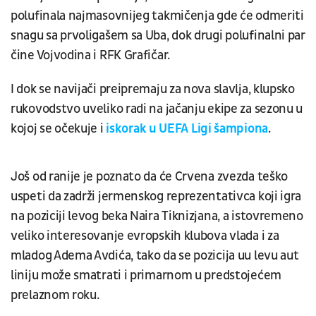
polufinala najmasovnijeg takmičenja gde će odmeriti
snagu sa prvoligašem sa Uba, dok drugi polufinalni par
čine Vojvodina i RFK Grafičar.
I dok se navijači preipremaju za nova slavlja, klupsko
rukovodstvo uveliko radi na jačanju ekipe za sezonu u
kojoj se očekuje i
iskorak u UEFA Ligi šampiona
.
Još od ranije je poznato da će Crvena zvezda teško
uspeti da zadrži jermenskog reprezentativca koji igra
na poziciji levog beka Naira Tiknizjana, a istovremeno
veliko interesovanje evropskih klubova vlada i za
mladog Adema Avdića, tako da se pozicija uu levu aut
liniju može smatrati i primarnom u predstojećem
prelaznom roku.