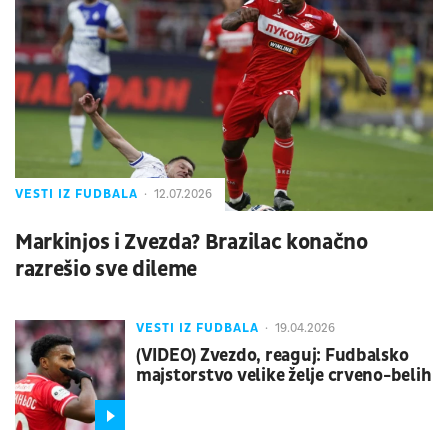
VESTI IZ FUDBALA
12.07.2026
Markinjos i Zvezda? Brazilac konačno
razrešio sve dileme
VESTI IZ FUDBALA
19.04.2026
(VIDEO) Zvezdo, reaguj: Fudbalsko
majstorstvo velike želje crveno-belih