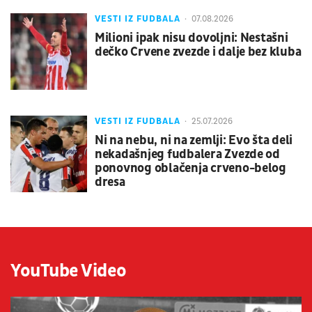
VESTI IZ FUDBALA
07.08.2026
Milioni ipak nisu dovoljni: Nestašni
dečko Crvene zvezde i dalje bez kluba
VESTI IZ FUDBALA
25.07.2026
Ni na nebu, ni na zemlji: Evo šta deli
nekadašnjeg fudbalera Zvezde od
ponovnog oblačenja crveno-belog
dresa
YouTube Video