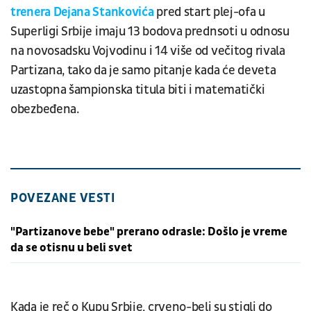
trenera Dejana Stankovića
pred start plej-ofa u
Superligi Srbije imaju 13 bodova prednsoti u odnosu
na novosadsku Vojvodinu i 14 više od večitog rivala
Partizana, tako da je samo pitanje kada će deveta
uzastopna šampionska titula biti i matematički
obezbeđena.
POVEZANE VESTI
"Partizanove bebe" prerano odrasle: Došlo je vreme
da se otisnu u beli svet
Kada je reč o Kupu Srbije, crveno-beli su stigli do