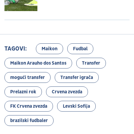
TAGOVI:
Maikon
Fudbal
Maikon Arauho dos Santos
Transfer
mogući transfer
Transfer igrača
Prelazni rok
Crvena zvezda
FK Crvena zvezda
Levski Sofija
brazilski fudbaler