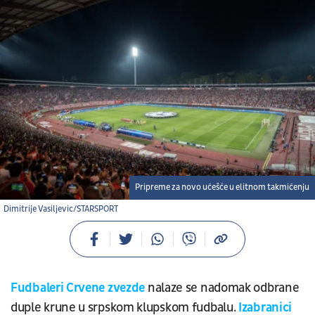
Pripreme za novo učešće u elitnom takmičenju
Dimitrije Vasiljevic/STARSPORT
Fudbaleri Crvene zvezde
nalaze se nadomak odbrane
duple krune u srpskom klupskom fudbalu.
Izabranici