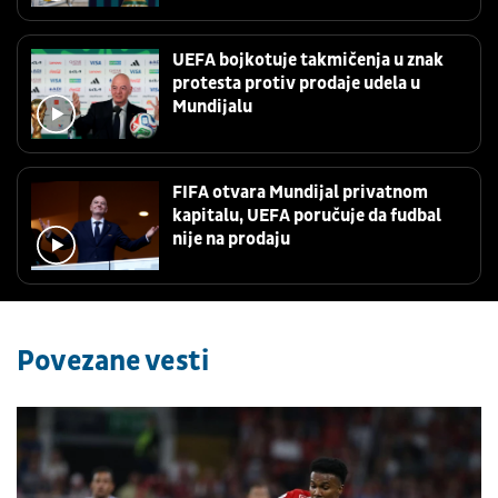
UEFA bojkotuje takmičenja u znak
protesta protiv prodaje udela u
Mundijalu
FIFA otvara Mundijal privatnom
kapitalu, UEFA poručuje da fudbal
nije na prodaju
Povezane vesti