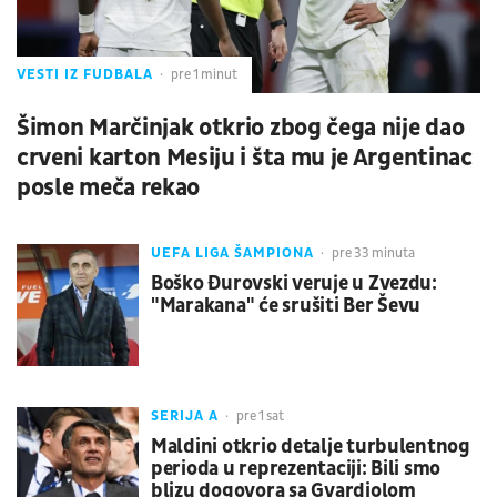
VESTI IZ FUDBALA
pre 1 minut
Šimon Marčinjak otkrio zbog čega nije dao
crveni karton Mesiju i šta mu je Argentinac
posle meča rekao
UEFA LIGA ŠAMPIONA
pre 33 minuta
Boško Đurovski veruje u Zvezdu:
"Marakana" će srušiti Ber Ševu
SERIJA A
pre 1 sat
Maldini otkrio detalje turbulentnog
perioda u reprezentaciji: Bili smo
blizu dogovora sa Gvardiolom