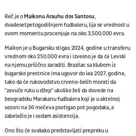
Reč je o
Maikonu Arauhu dos Santosu
,
dvadesetpetogodišnjem fudbaleru, lija se vrednost u
ovom momentu procenjuje na oko 3.500.000 evra.
Maikon je u Bugarsku stigao 2024. godine u transferu
vrednom oko 250.000 evra i izvesno je da će Levski
na njemu prilično zaraditi. Brazilac sa klubom iz
bugarske prestnice ima ugovor do lea 2027. godine,
tako da će rukovodstvo crveno-belih morati da
"zavuče ruku u džep" ukoliko želi da dovede na
beogradsku Marakanu fudbalera koji je u aktelnoj
sezoni na 36 mečeva psotigao pot pogodaka, a
zabeležio je i sedam asistencija.
Ono što će svakako predstavljati prepreku u