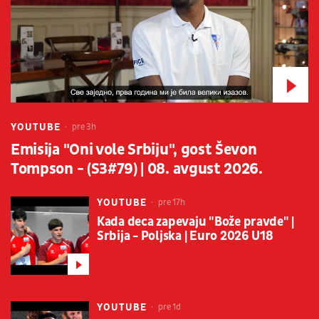
YOUTUBE
pre 3h
Emisija "Oni vole Srbiju", gost Ševon
Tompson - (S3#79) | 08. avgust 2026.
YOUTUBE
pre 17h
Kada deca zapevaju "Bože pravde" |
Srbija - Poljska | Euro 2026 U18
YOUTUBE
pre 1d