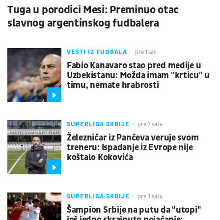
Tuga u porodici Mesi: Preminuo otac
slavnog argentinskog fudbalera
VESTI IZ FUDBALA
pre 1 sat
Fabio Kanavaro stao pred medije u
Uzbekistanu: Možda imam "krticu" u
timu, nemate hrabrosti
SUPERLIGA SRBIJE
pre 2 sata
Železničar iz Pančeva veruje svom
treneru: Ispadanje iz Evrope nije
koštalo Kokovića
SUPERLIGA SRBIJE
pre 3 sata
Šampion Srbije na putu da "utopi"
još jedno skrajnuto pojačanje: