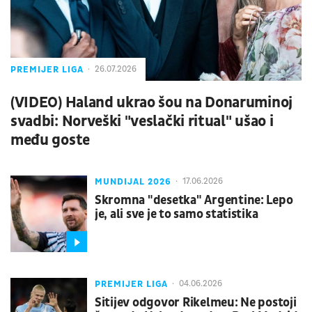
PREMIJER LIGA
26.07.2026
(VIDEO) Haland ukrao šou na Donaruminoj
svadbi: Norveški "veslački ritual" ušao i
među goste
MUNDIJAL 2026
17.06.2026
Skromna "desetka" Argentine: Lepo
je, ali sve je to samo statistika
PREMIJER LIGA
04.06.2026
Sitijev odgovor Rikelmeu: Ne postoji