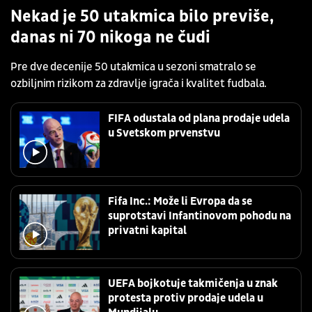
Nekad je 50 utakmica bilo previše,
danas ni 70 nikoga ne čudi
Pre dve decenije 50 utakmica u sezoni smatralo se
ozbiljnim rizikom za zdravlje igrača i kvalitet fudbala.
FIFA odustala od plana prodaje udela
u Svetskom prvenstvu
Fifa Inc.: Može li Evropa da se
suprotstavi Infantinovom pohodu na
privatni kapital
UEFA bojkotuje takmičenja u znak
protesta protiv prodaje udela u