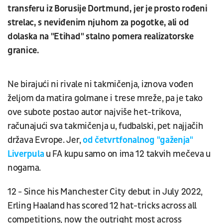
transferu iz Borusije Dortmund, jer je prosto rođeni
strelac, s neviđenim njuhom za pogotke, ali od
dolaska na "Etihad" stalno pomera realizatorske
granice.
Ne birajući ni rivale ni takmičenja, iznova vođen
željom da matira golmane i trese mreže, pa je tako
ove subote postao autor najviše het-trikova,
računajući sva takmičenja u, fudbalski, pet najjačih
država Evrope. Jer,
od četvrtfonalnog "gaženja"
Liverpula
u FA kupu samo on ima 12 takvih mečeva u
nogama.
12 - Since his Manchester City debut in July 2022,
Erling Haaland has scored 12 hat-tricks across all
competitions, now the outright most across