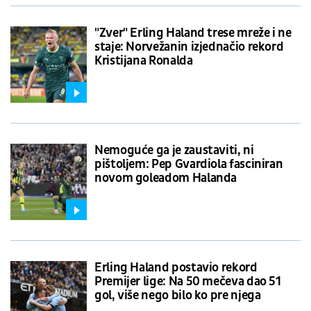
"Zver" Erling Haland trese mreže i ne
staje: Norvežanin izjednačio rekord
Kristijana Ronalda
Nemoguće ga je zaustaviti, ni
pištoljem: Pep Gvardiola fasciniran
novom goleadom Halanda
Erling Haland postavio rekord
Premijer lige: Na 50 mečeva dao 51
gol, više nego bilo ko pre njega