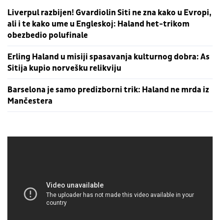
Liverpul razbijen! Gvardiolin Siti ne zna kako u Evropi,
ali i te kako ume u Engleskoj: Haland het-trikom
obezbedio polufinale
Erling Haland u misiji spasavanja kulturnog dobra: As
Sitija kupio norvešku relikviju
Barselona je samo predizborni trik: Haland ne mrda iz
Mančestera