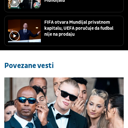
Mundijalu
FIFA otvara Mundijal privatnom
kapitalu, UEFA poručuje da fudbal
nije na prodaju
Povezane vesti