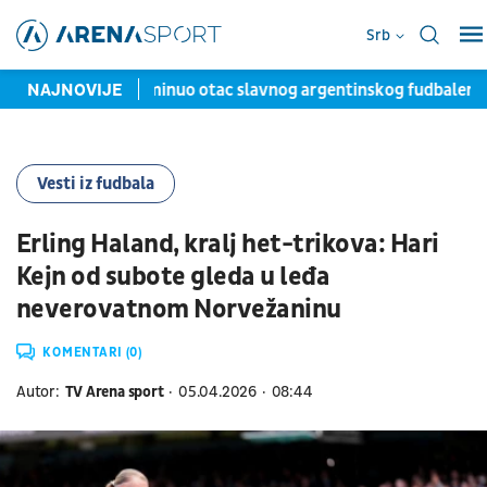
Srb
odici Mesi: Preminuo otac slavnog argentinskog fudbalera
NAJNOVIJE
R
Vesti iz fudbala
Erling Haland, kralj het-trikova: Hari
Kejn od subote gleda u leđa
neverovatnom Norvežaninu
KOMENTARI (0)
Autor:
TV Arena sport
05.04.2026
08:44