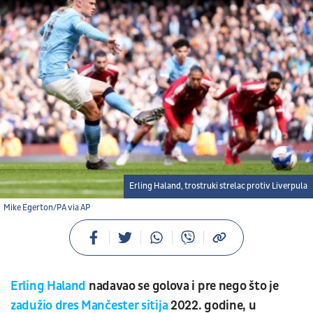
Erling Haland, trostruki strelac protiv Liverpula
Mike Egerton/PA via AP
Erling Haland
nadavao se golova i pre nego što je
zadužio dres Mančester sitija
2022. godine, u