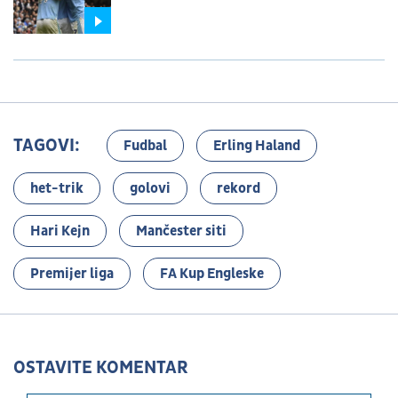
TAGOVI:
Fudbal
Erling Haland
het-trik
golovi
rekord
Hari Kejn
Mančester siti
Premijer liga
FA Kup Engleske
OSTAVITE KOMENTAR