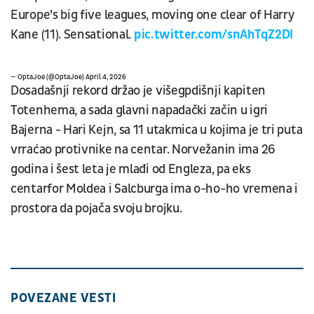
Europe’s big five leagues, moving one clear of Harry
Kane (11). Sensational.
pic.twitter.com/snAhTqZ2DI
— OptaJoe (@OptaJoe)
April 4, 2026
Dosadašnji rekord držao je višegpdišnji kapiten
Totenhema, a sada glavni napadački začin u igri
Bajerna - Hari Kejn, sa 11 utakmica u kojima je tri puta
vrraćao protivnike na centar. Norvežanin ima 26
godina i šest leta je mlađi od Engleza, pa eks
centarfor Moldea i Salcburga ima o-ho-ho vremena i
prostora da pojača svoju brojku.
POVEZANE VESTI