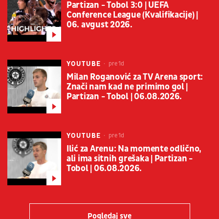
Partizan - Tobol 3:0 | UEFA
Conference League (Kvalifikacije) |
06. avgust 2026.
YOUTUBE
pre 1d
Milan Roganović za TV Arena sport:
Znači nam kad ne primimo gol |
Partizan - Tobol | 06.08.2026.
YOUTUBE
pre 1d
Ilić za Arenu: Na momente odlično,
ali ima sitnih grešaka | Partizan -
Tobol | 06.08.2026.
Pogledaj sve