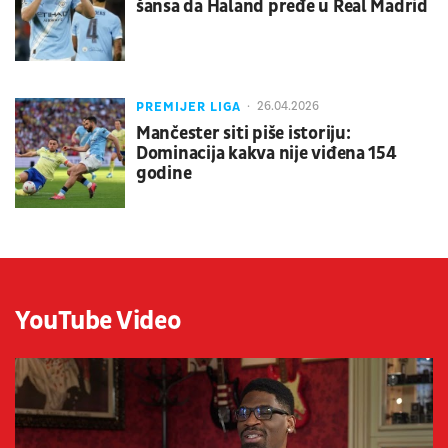
šansa da Haland pređe u Real Madrid
PREMIJER LIGA
26.04.2026
Mančester siti piše istoriju:
Dominacija kakva nije viđena 154
godine
YouTube Video