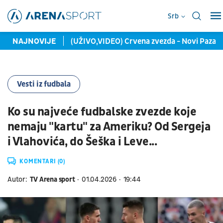
Srb
"internacionalce"
NAJNOVIJE
(UŽIVO,VIDEO) Crvena zvezda - Novi Pazar (
Vesti iz fudbala
Ko su najveće fudbalske zvezde koje
nemaju "kartu" za Ameriku? Od Sergeja
i Vlahovića, do Šeška i Leve...
KOMENTARI (0)
Autor:
TV Arena sport
01.04.2026
19:44