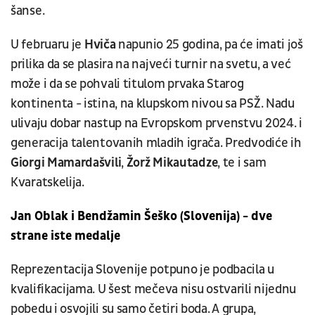
šanse.
U februaru je
Hviča
napunio 25 godina, pa će imati još
prilika da se plasira na najveći turnir na svetu, a već
može i da se pohvali titulom prvaka Starog
kontinenta - istina, na klupskom nivou sa PSŽ. Nadu
ulivaju dobar nastup na Evropskom prvenstvu 2024. i
generacija talentovanih mladih igrača. Predvodiće ih
Giorgi Mamardašvili
,
Žorž Mikautadze
, te i sam
Kvaratskelija.
Jan Oblak i Bendžamin Šeško (Slovenija) - dve
strane iste medalje
Reprezentacija Slovenije potpuno je podbacila u
kvalifikacijama. U šest mečeva nisu ostvarili nijednu
pobedu i osvojili su samo četiri boda. A grupa,