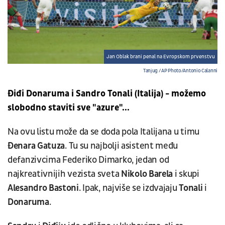
Jan Oblak brani penal na Evropskom prvenstvu
Tanjug / AP Photo/Antonio Calanni
Điđi Donaruma i Sandro Tonali (Italija) - možemo
slobodno staviti sve "azure"...
Na ovu listu može da se doda pola Italijana u timu
Đenara Gatuza
. Tu su najbolji asistent među
defanzivcima Federiko Dimarko, jedan od
najkreativnijih vezista sveta
Nikolo Barela
i skupi
Alesandro Bastoni
. Ipak, najviše se izdvajaju
Tonali
i
Donaruma
.