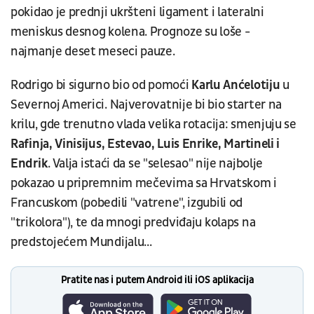
pokidao je prednji ukršteni ligament i lateralni
meniskus desnog kolena. Prognoze su loše -
najmanje deset meseci pauze.
Rodrigo bi sigurno bio od pomoći
Karlu Anćelotiju
u
Severnoj Americi. Najverovatnije bi bio starter na
krilu, gde trenutno vlada velika rotacija: smenjuju se
Rafinja, Vinisijus, Estevao, Luis Enrike, Martineli i
Endrik
. Valja istaći da se "selesao" nije najbolje
pokazao u pripremnim mečevima sa Hrvatskom i
Francuskom (pobedili "vatrene", izgubili od
"trikolora"), te da mnogi predviđaju kolaps na
predstojećem Mundijalu...
Pratite nas i putem Android ili iOS aplikacija