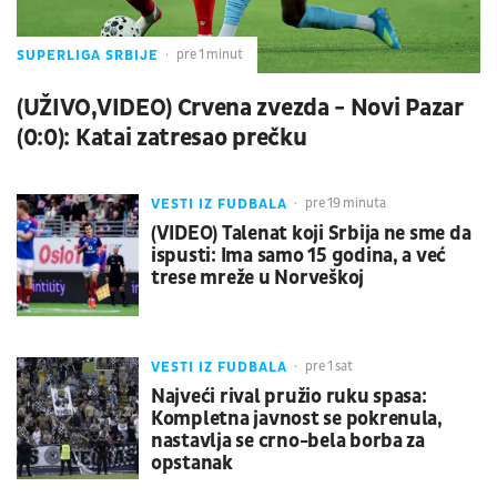
SUPERLIGA SRBIJE
pre 1 minut
(UŽIVO,VIDEO) Crvena zvezda - Novi Pazar
(0:0): Katai zatresao prečku
VESTI IZ FUDBALA
pre 19 minuta
(VIDEO) Talenat koji Srbija ne sme da
ispusti: Ima samo 15 godina, a već
trese mreže u Norveškoj
VESTI IZ FUDBALA
pre 1 sat
Najveći rival pružio ruku spasa:
Kompletna javnost se pokrenula,
nastavlja se crno-bela borba za
opstanak