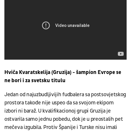
Hviča Kvaratskelija (Gruzija) - šampion Evrope se
ne bori i za svetsku titulu
Jedan od najuzbudljivijih fudbalera sa postsovjetskog
prostora takođe nije uspeo da sa svojom ekipom
izbori ni baraž. U kvalifikacionoj grupi Gruzija je
ostvarila samo jednu pobedu, dok je u preostalih pet
mečeva izgubila. Protiv Španije i Turske nisu imali