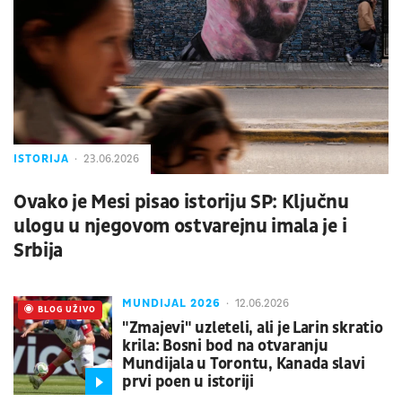
ISTORIJA
23.06.2026
Ovako je Mesi pisao istoriju SP: Ključnu
ulogu u njegovom ostvarejnu imala je i
Srbija
MUNDIJAL 2026
12.06.2026
UŽIVO
BLOG UŽIVO
"Zmajevi" uzleteli, ali je Larin skratio
krila: Bosni bod na otvaranju
Mundijala u Torontu, Kanada slavi
prvi poen u istoriji