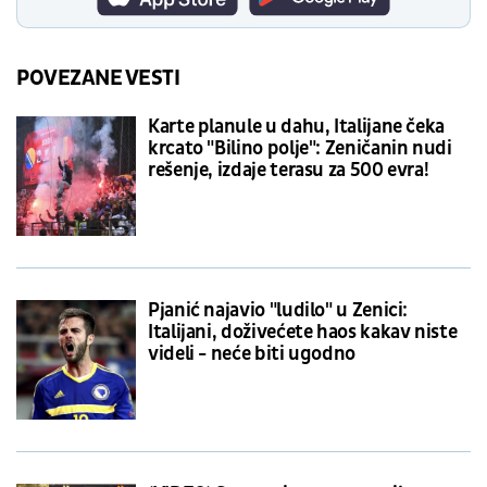
POVEZANE VESTI
Karte planule u dahu, Italijane čeka
krcato "Bilino polje": Zeničanin nudi
rešenje, izdaje terasu za 500 evra!
Pjanić najavio "ludilo" u Zenici:
Italijani, doživećete haos kakav niste
videli - neće biti ugodno