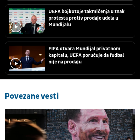
UEFA bojkotuje takmičenja u znak
protesta protiv prodaje udela u
Mundijalu
FIFA otvara Mundijal privatnom
kapitalu, UEFA poručuje da fudbal
nije na prodaju
Povezane vesti