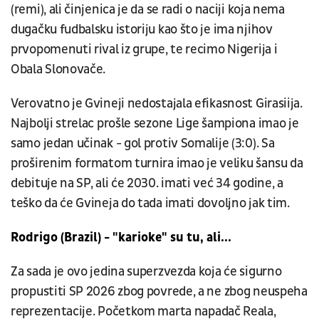
(remi), ali činjenica je da se radi o naciji koja nema
dugačku fudbalsku istoriju kao što je ima njihov
prvopomenuti rival iz grupe, te recimo Nigerija i
Obala Slonovače.
Verovatno je Gvineji nedostajala efikasnost Girasiija.
Najbolji strelac prošle sezone Lige šampiona imao je
samo jedan učinak - gol protiv Somalije (3:0). Sa
proširenim formatom turnira imao je veliku šansu da
debituje na SP, ali će 2030. imati već 34 godine, a
teško da će Gvineja do tada imati dovoljno jak tim.
Rodrigo (Brazil) - "karioke" su tu, ali...
Za sada je ovo jedina superzvezda koja će sigurno
propustiti SP 2026 zbog povrede, a ne zbog neuspeha
reprezentacije. Početkom marta napadač Reala,