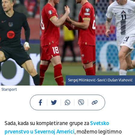
Sergej Milinković-Savić i Dušan Vlahović
Starsport
Sada, kada su kompletirane grupe za
Svetsko
prvenstvo u Severnoj Americi
, možemo legitimno