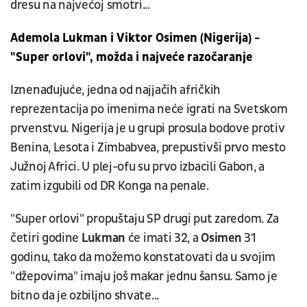
dresu na najvećoj smotri...
Ademola Lukman i Viktor Osimen (Nigerija) -
"Super orlovi", možda i najveće razočaranje
Iznenađujuće, jedna od najjačih afričkih
reprezentacija po imenima neće igrati na Svetskom
prvenstvu. Nigerija je u grupi prosula bodove protiv
Benina, Lesota i Zimbabvea, prepustivši prvo mesto
Južnoj Africi. U plej-ofu su prvo izbacili Gabon, a
zatim izgubili od DR Konga na penale.
"Super orlovi" propuštaju SP drugi put zaredom. Za
četiri godine
Lukman
će imati 32, a
Osimen
31
godinu, tako da možemo konstatovati da u svojim
"džepovima" imaju još makar jednu šansu. Samo je
bitno da je ozbiljno shvate...