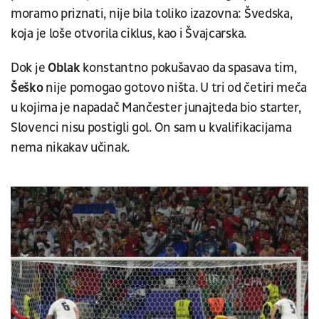
moramo priznati, nije bila toliko izazovna: Švedska,
koja je loše otvorila ciklus, kao i Švajcarska.
Dok je
Oblak
konstantno pokušavao da spasava tim,
Šeško
nije pomogao gotovo ništa. U tri od četiri meča
u kojima je napadač Mančester junajteda bio starter,
Slovenci nisu postigli gol. On sam u kvalifikacijama
nema nikakav učinak.