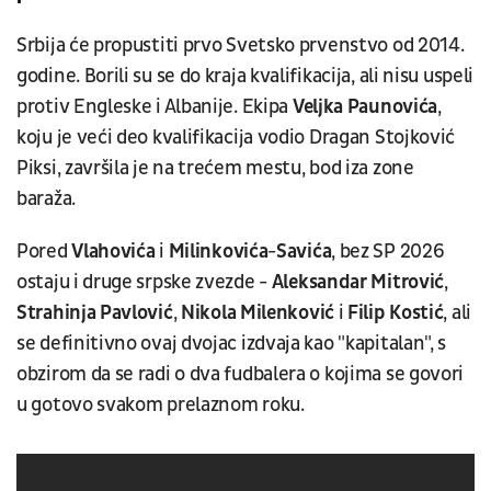
Srbija će propustiti prvo Svetsko prvenstvo od 2014.
godine. Borili su se do kraja kvalifikacija, ali nisu uspeli
protiv Engleske i Albanije. Ekipa
Veljka Paunovića
,
koju je veći deo kvalifikacija vodio Dragan Stojković
Piksi, završila je na trećem mestu, bod iza zone
baraža.
Pored
Vlahovića
i
Milinkovića
-
Savića
, bez SP 2026
ostaju i druge srpske zvezde -
Aleksandar Mitrović
,
Strahinja Pavlović
,
Nikola Milenković
i
Filip Kostić
, ali
se definitivno ovaj dvojac izdvaja kao "kapitalan", s
obzirom da se radi o dva fudbalera o kojima se govori
u gotovo svakom prelaznom roku.