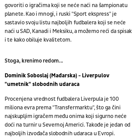
govoriti o igračima koji se neće naći na šampionatu
planete. Kao i mnogi, i ruski "Sport ekspress" je
sastavio svoju listu najboljih fudbalera koji se neće
naći u SAD, Kanadi i Meksiku, a možemo reći da spisak
i te kako obiluje kvalitetom.
Stoga, krenimo redom...
Dominik Soboslaj (Mađarska) - Liverpulov
"umetnik" slobodnih udaraca
Procenjena vrednost fudbalera Liverpula je 100
miliona evra prema "Transfermarktu", što ga čini
najskupljim igračem među onima koji sigurno neće
doći na turnir u Severnoj Americi. Takođe je jedan od
najboljih izvođača slobodnih udaraca u Evropi.