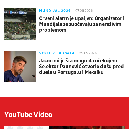
MUNDIJAL 2026
07.06.2026
Crveni alarm je upaljen: Organizatori
Mundijala se suočavaju sa nerešivim
problemom
VESTI IZ FUDBALA
29.05.2026
Jasno mi je šta mogu da očekujem:
Selektor Paunović otvorio dušu pred
duele u Portugalu i Meksiku
YouTube Video