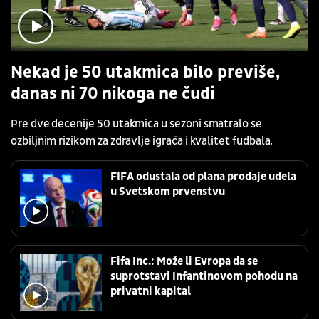
Nekad je 50 utakmica bilo previše,
danas ni 70 nikoga ne čudi
Pre dve decenije 50 utakmica u sezoni smatralo se
ozbiljnim rizikom za zdravlje igrača i kvalitet fudbala.
FIFA odustala od plana prodaje udela
u Svetskom prvenstvu
Fifa Inc.: Može li Evropa da se
suprotstavi Infantinovom pohodu na
privatni kapital