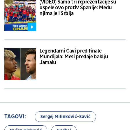
(VIDEO) Samo tri reprezentacije su
uspele ovo protiv Španije: Među
njima je i Srbija
Legendarni Ćavi pred finale
Mundijala: Mesi predaje baklju
Jamalu
TAGOVI:
Sergej Milinković-Savić