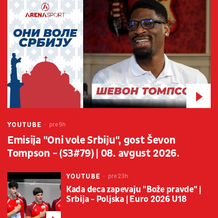
YOUTUBE
pre 9h
Emisija "Oni vole Srbiju", gost Ševon
Tompson - (S3#79) | 08. avgust 2026.
YOUTUBE
pre 23h
Kada deca zapevaju "Bože pravde" |
Srbija - Poljska | Euro 2026 U18