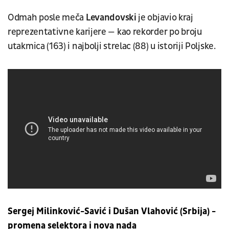
Odmah posle meča
Levandovski
je objavio kraj
reprezentativne karijere — kao rekorder po broju
utakmica (163) i najbolji strelac (88) u istoriji Poljske.
Sergej Milinković-Savić
i Dušan Vlahović (Srbija) -
promena selektora i nova nada