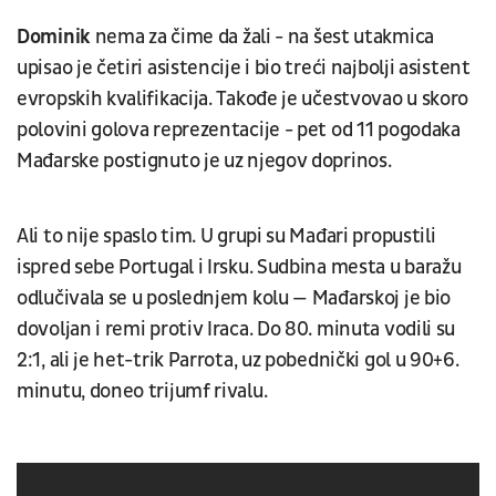
Dominik
nema za čime da žali - na šest utakmica
upisao je četiri asistencije i bio treći najbolji asistent
evropskih kvalifikacija. Takođe je učestvovao u skoro
polovini golova reprezentacije - pet od 11 pogodaka
Mađarske postignuto je uz njegov doprinos.
Ali to nije spaslo tim. U grupi su Mađari propustili
ispred sebe Portugal i Irsku. Sudbina mesta u baražu
odlučivala se u poslednjem kolu — Mađarskoj je bio
dovoljan i remi protiv Iraca. Do 80. minuta vodili su
2:1, ali je het-trik Parrota, uz pobednički gol u 90+6.
minutu, doneo trijumf rivalu.