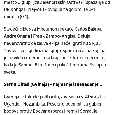
mesto u grupi (iza Zelenortskih Ostrva) i ispadanje od
DR Konga u plej-ofu - ovog puta golom u 90+1.
minutu (0:1).
Sledeći ciklus sa Mbeumom čekaće
Karlos Baleba,
Andre Onana i Frank Zambo-Angisa.
Deluje
neverovatno da takva ekipa neće igrati na SP, ali
"lavovi" već godinama igraju ispod nivoa, na koji nas
je navikla generacija sa kraj i početka ove decenije,
kada je
Samuel Eto
"žario i palio" terenima Evrope i
sveta.
Serhu Girasi (Gvineja) - najmanje iznenađenje...
Gvineja je takođe podbacila, završivši iza Alžira, ali i
Ugande i Mozambika. Posebno bolni bili su gubici
bodova protiv Bocvane (poraz i remi) i Somalije