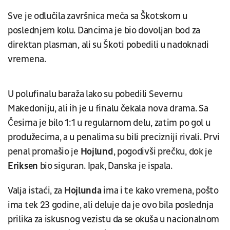
Sve je odlučila završnica meča sa Škotskom u
poslednjem kolu. Dancima je bio dovoljan bod za
direktan plasman, ali su Škoti pobedili u nadoknadi
vremena.
U polufinalu baraža lako su pobedili Severnu
Makedoniju, ali ih je u finalu čekala nova drama. Sa
Česima je bilo 1:1 u regularnom delu, zatim po gol u
produžecima, a u penalima su bili precizniji rivali. Prvi
penal promašio je
Hojlund
, pogodivši prečku, dok je
Eriksen
bio siguran. Ipak, Danska je ispala.
Valja istaći, za
Hojlunda
ima i te kako vremena, pošto
ima tek 23 godine, ali deluje da je ovo bila poslednja
prilika za iskusnog vezistu da se okuša u nacionalnom