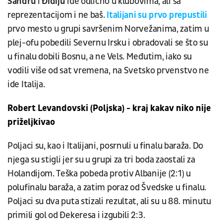
Sandru
i
Điđiju
ide odlično u klubovima, ali sa
reprezentacijom i ne baš.
Italijani su prvo prepustili
prvo mesto u grupi savršenim Norvežanima, zatim u
plej-ofu pobedili Severnu Irsku i obradovali se što su
u finalu dobili Bosnu, a ne Vels. Međutim, iako su
vodili više od sat vremena, na Svetsko prvenstvo ne
ide Italija.
Robert Levandovski (Poljska) - kraj kakav niko nije
priželjkivao
Poljaci su, kao i Italijani, posrnuli u finalu baraža. Do
njega su stigli jer su u grupi za tri boda zaostali za
Holandijom. Teška pobeda protiv Albanije (2:1) u
polufinalu baraža, a zatim poraz od Švedske u finalu.
Poljaci su dva puta stizali rezultat, ali su u 88. minutu
primili gol od Đekeresa i izgubili 2:3.