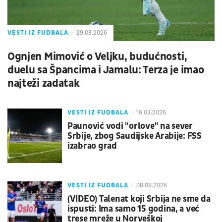
VESTI IZ FUDBALA
29.03.2026
Ognjen Mimović o Veljku, budućnosti,
duelu sa Špancima i Jamalu: Terza je imao
najteži zadatak
VESTI IZ FUDBALA
16.03.2026
Paunović vodi "orlove" na sever
Srbije, zbog Saudijske Arabije: FSS
izabrao grad
VESTI IZ FUDBALA
08.08.2026
(VIDEO) Talenat koji Srbija ne sme da
ispusti: Ima samo 15 godina, a već
trese mreže u Norveškoj