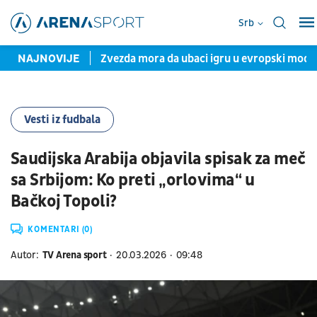
Srb
eks igrača Zvezde
NAJNOVIJE
Zvezda mora da ubaci igru u evropski mod 
Vesti iz fudbala
Saudijska Arabija objavila spisak za meč
sa Srbijom: Ko preti „orlovima“ u
Bačkoj Topoli?
KOMENTARI (0)
Autor:
TV Arena sport
20.03.2026
09:48