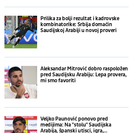
Prilika za bolji rezultat i kadrovske
kombinatorike: Srbija domaćin
Saudijskoj Arabiji u novoj proveri
Aleksandar Mitrović dobro raspoložen
pred Saudijsku Arabiju: Lepa provera,
mi smo favoriti
Veljko Paunović ponovo pred
medijima: Na "stolu" Saudijska
Arabija, španski utisci, igra,