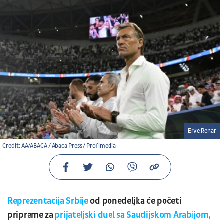
Erve Renar
Credit: AA/ABACA / Abaca Press / Profimedia
Reprezentacija Srbije
od ponedeljka će početi
pripreme za
prijateljski duel sa Saudijskom Arabijom,