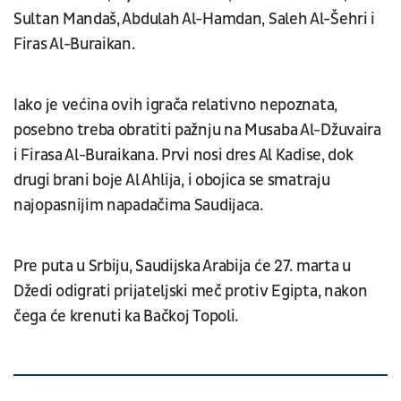
Sultan Mandaš, Abdulah Al-Hamdan, Saleh Al-Šehri i
Firas Al-Buraikan.
Iako je većina ovih igrača relativno nepoznata,
posebno treba obratiti pažnju na Musaba Al-Džuvaira
i Firasa Al-Buraikana. Prvi nosi dres Al Kadise, dok
drugi brani boje Al Ahlija, i obojica se smatraju
najopasnijim napadačima Saudijaca.
Pre puta u Srbiju, Saudijska Arabija će 27. marta u
Džedi odigrati prijateljski meč protiv Egipta, nakon
čega će krenuti ka Bačkoj Topoli.