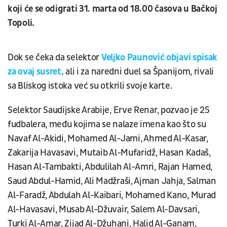
koji će se odigrati 31. marta od 18.00 časova u Bačkoj
Topoli.
Dok se čeka da selektor
Veljko Paunović objavi spisak
za ovaj susret,
ali i za naredni duel sa Španijom, rivali
sa Bliskog istoka već su otkrili svoje karte.
Selektor Saudijske Arabije, Erve Renar, pozvao je 25
fudbalera, među kojima se nalaze imena kao što su
Navaf Al-Akidi, Mohamed Al-Jami, Ahmed Al-Kasar,
Zakarija Havasavi, Mutaib Al-Mufaridž, Hasan Kadaš,
Hasan Al-Tambakti, Abdulilah Al-Amri, Rajan Hamed,
Saud Abdul-Hamid, Ali Madžraši, Ajman Jahja, Salman
Al-Faradž, Abdulah Al-Kaibari, Mohamed Kano, Murad
Al-Havasavi, Musab Al-Džuvair, Salem Al-Davsari,
Turki Al-Amar, Zijad Al-Džuhani, Halid Al-Ganam,