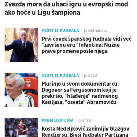
Zvezda mora da ubaci igru u evropski mod
ako hoće u Ligu šampiona
VESTI IZ FUDBALA
pre 53 minuta
Prvi čovek španskog fudbala vidi već
"završenu eru" Infantina: Nužne
prave promene posle njega
VESTI IZ FUDBALA
pre 1 sat
Murinjo u svom dokumentarcu:
Dogovor sa Fergusonom koji je
prekršio, "hlađenje" nadmenog
Kasiljasa, "osveta" Abramoviču
PREMIJER LIGA
pre 1 sat
Kosta Nedeljković zanimljiv Glazgov
Rendžersu: Bivši fudbaler Partizana