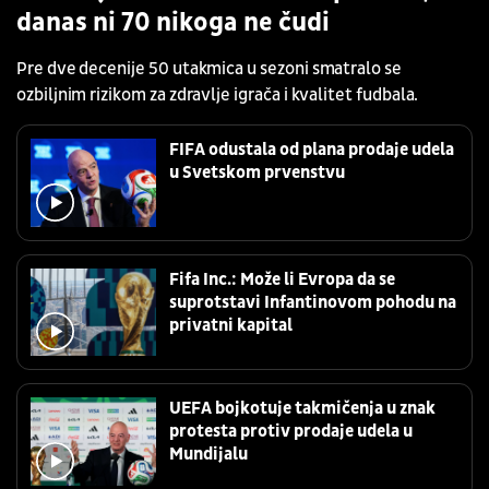
danas ni 70 nikoga ne čudi
Pre dve decenije 50 utakmica u sezoni smatralo se
ozbiljnim rizikom za zdravlje igrača i kvalitet fudbala.
FIFA odustala od plana prodaje udela
u Svetskom prvenstvu
Fifa Inc.: Može li Evropa da se
suprotstavi Infantinovom pohodu na
privatni kapital
UEFA bojkotuje takmičenja u znak
protesta protiv prodaje udela u
Mundijalu